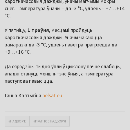
кароткачасовыя дажджы, уначы магчымы мокры
снег. Тэмпература ўначы – да -3 °C, удзень – +7…+14
°C.
У пятніцу,
1 траўня
, месцамі пройдуць
кароткачасовыя дажджы. Уначы чакаюцца
замаразкі да -3 °C, удзень паветра прагрэецца да
+9…+16 °C.
Да сярэдзіны тыдня ўплыў цыклону пачне слабець,
ападкі стануць менш інтэнсіўныя, а тэмпература
паступова павысіцца.
Ганна Калтыгіна
belsat.eu
#НАДВОР’Е
#ПРАГНОЗ НАДВОР'Я