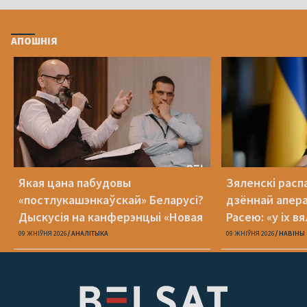
АПОШНІЯ
Якая цана пабудовы
Зяленскі распа
«постлукашэнкаўскай» Беларусі?
дзённай апера
Дыскусія на канферэнцыі «Новая
Расею: «у іх в
Беларусь»
09 ЖНІЎНЯ 2026
АНАЛІТЫКА
09 ЖНІЎНЯ 2026
НАВІНЫ