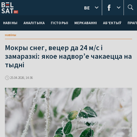
BE
НАВІНЫ
АНАЛІТЫКА
ГІСТОРЫІ
МЕРКАВАННI
АБ'ЕКТЫЎ
ПРАГ
навіны
Мокры снег, вецер да 24 м/с і
замаразкі: якое надвор’е чакаецца на
тыдні
25.04.2026, 14:36