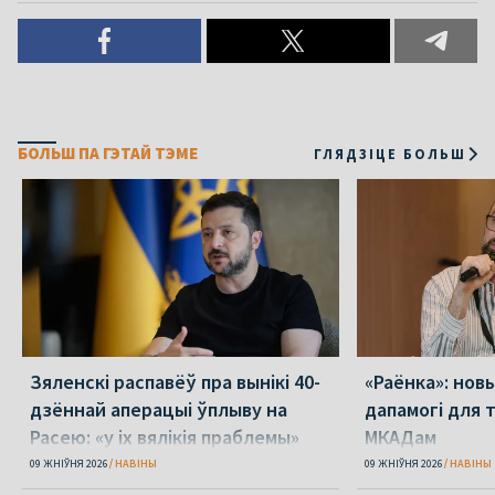
БОЛЬШ ПА ГЭТАЙ ТЭМЕ
ГЛЯДЗІЦЕ БОЛЬШ
Зяленскі распавёў пра вынікі 40-
«Раёнка»: нов
дзённай аперацыі ўплыву на
дапамогі для 
Расею: «у іх вялікія праблемы»
МКАДам
09 ЖНІЎНЯ 2026
НАВІНЫ
09 ЖНІЎНЯ 2026
НАВІНЫ