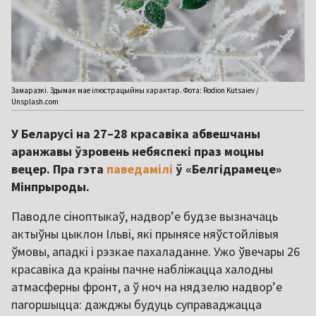
Замаразкі. Здымак мае ілюстрацыйны характар. Фота: Rodion Kutsaiev /
Unsplash.com
У Беларусі на 27–28 красавіка абвешчаны
аранжавы ўзровень небяспекі праз моцны
вецер. Пра гэта
паведамілі
ў «Белгідрамеце»
Мінпрыроды.
Паводле сіноптыкаў, надвор’е будзе вызначаць
актыўны цыклон Ільві, які прынясе няўстойлівыя
ўмовы, ападкі і рэзкае пахаладанне. Ужо ўвечары 26
красавіка да краіны пачне набліжацца халодны
атмасферны фронт, а ў ноч на нядзелю надвор’е
пагоршыцца: дажджы будуць суправаджацца