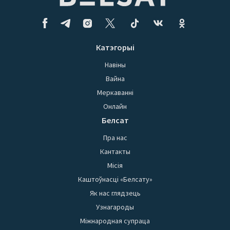
Катэгорыі
Навіны
Вайна
Меркаванні
Онлайн
Белсат
Пра нас
Кантакты
Місія
Каштоўнасці «Белсату»
Як нас глядзець
Узнагароды
Міжнародная супраца