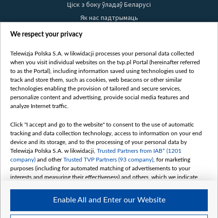
Ціск з боку ўладаў Беларусі
Як нас падтрымаць
Правілы выкарыстання матэрыялаў
We respect your privacy
Інфармацыя аб адпраўніку
Telewizja Polska S.A. w likwidacji processes your personal data collected
Бяспека
when you visit individual websites on the tvp.pl Portal (hereinafter referred
Youtube
to as the Portal), including information saved using technologies used to
track and store them, such as cookies, web beacons or other similar
Белсат news
technologies enabling the provision of tailored and secure services,
personalize content and advertising, provide social media features and
Белсат Shorts
analyze Internet traffic.
Белсат Life
Click "I accept and go to the website" to consent to the use of automatic
Жэстачайшы мульт
tracking and data collection technology, access to information on your end
Belsat English
device and its storage, and to the processing of your personal data by
Telewizja Polska S.A. w likwidacji,
Trusted Partners from IAB* (1201
Biełsat PL
company)
and other
Trusted TVP Partners (93 company)
, for marketing
Белсат Now
purposes (including for automated matching of advertisements to your
interests and measuring their effectiveness) and others, which we indicate
Белсат History
below.
Белсат Music
Enable All and Enter our Website
The purposes of processing your data by TVP S.A. w likwidacji are as
Белсат Doc
follows: