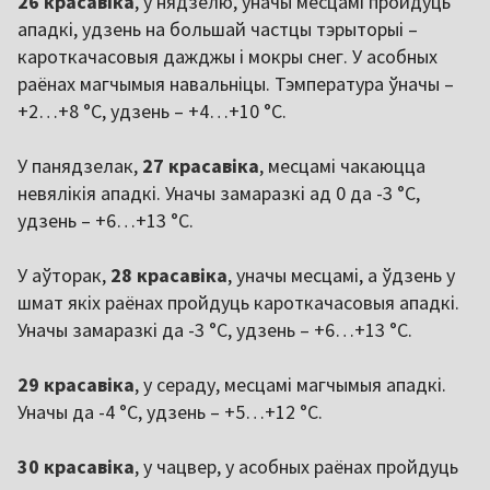
26 красавіка
, у нядзелю, уначы месцамі пройдуць
ападкі, удзень на большай частцы тэрыторыі –
кароткачасовыя дажджы і мокры снег. У асобных
раёнах магчымыя навальніцы. Тэмпература ўначы –
+2…+8 °C, удзень – +4…+10 °C.
У панядзелак,
27 красавіка
, месцамі чакаюцца
невялікія ападкі. Уначы замаразкі ад 0 да -3 °C,
удзень – +6…+13 °C.
У аўторак,
28 красавіка
, уначы месцамі, а ўдзень у
шмат якіх раёнах пройдуць кароткачасовыя ападкі.
Уначы замаразкі да -3 °C, удзень – +6…+13 °C.
29 красавіка
, у сераду, месцамі магчымыя ападкі.
Уначы да -4 °C, удзень – +5…+12 °C.
30 красавіка
, у чацвер, у асобных раёнах пройдуць