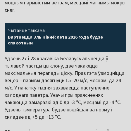
моцным парывістым ветрам, месцамі магчымы мокры
снег.
Чытайце таксама:
Вяртаецца Эль Ніннё: лета 2026 года будзе
спякотным
Удзень 27 і 28 красавіка Беларусь апынецца ў
тылавой частцы цыклону, дзе чакаюцца
максімальныя перапады ціску. Праз гэта ўзмоцніцца
вецер – парывы дасягнуць 15–20 м/с, месцамі да 24
м/с. У пачатку тыдня захаваецца паступленне
халоднага паветра. Уначы пры праясненнях
чакаюцца замаразкі ад 0 да -3 °C, месцамі да -4 °C.
Удзень тэмпература будзе ніжэйшая за норму і
складзе ад +5 да +13 °C.