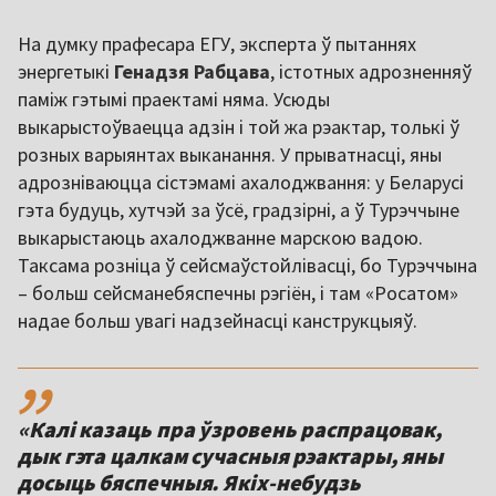
На думку прафесара ЕГУ, эксперта ў пытаннях
энергетыкі
Генадзя Рабцава
, істотных адрозненняў
паміж гэтымі праектамі няма. Усюды
выкарыстоўваецца адзін і той жа рэактар, толькі ў
розных варыянтах выканання. У прыватнасці, яны
адрозніваюцца сістэмамі ахалоджвання: у Беларусі
гэта будуць, хутчэй за ўсё, градзірні, а ў Турэччыне
выкарыстаюць ахалоджванне марскою вадою.
Таксама розніца ў сейсмаўстойлівасці, бо Турэччына
– больш сейсманебяспечны рэгіён, і там «Росатом»
надае больш увагі надзейнасці канструкцыяў.
,,
«Калі казаць пра ўзровень распрацовак,
дык гэта цалкам сучасныя рэактары, яны
досыць бяспечныя. Якіх-небудзь