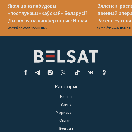
Якая цана пабудовы
Зяленскі распа
«постлукашэнкаўскай» Беларусі?
дзённай апера
Дыскусія на канферэнцыі «Новая
Расею: «у іх в
Беларусь»
09 ЖНІЎНЯ 2026
АНАЛІТЫКА
09 ЖНІЎНЯ 2026
НАВІНЫ
Катэгорыі
Навіны
Вайна
Меркаванні
Онлайн
Белсат