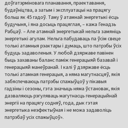
доўгатэрміновага планавання, праектавання,
будаўніцтва, а затым і эксплуатацыі на працягу
больш як 45 гадоў. Таму ў атамнай энергетыкі ёсць
будучыня, і яна досыць працяглая, – кажа Генадзь
Рабцаў. – Але атамнай энергетыкай нельга замяніць
энергетыкі агулам. Нельга пабудаваць па ўсім свеце
толькі атамныя рэактары і думаць, што патрэбы ўсіх
будуць задаволеныя. У любой дзяржаве павінен
быць захаваны баланс паміж генерацыяй базавай і
генерацыяй манеўранай. І калі ў дзяржаве ёсць
толькі атамная генерацыя, а няма магутнасцяў, якія
забяспечваюць патрэбы спажыўцоў у пікавыя
гадзіны і сезоны, гэта значыць няма ўстановак, якія
дазваляюць рэгуляваць магутнасць генерацыйнай
энергіі на працягу содняў, года, дык гэтая
энергетыка неэфектыўная і не можа задаволіць
патрэбаў усіх спажыўцоў».