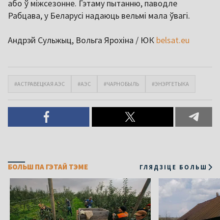
або ў міжсезонне. Гэтаму пытанню, паводле
Рабцава, у Беларусі надаюць вельмі мала ўвагі.
Андрэй Сульжыц, Вольга Ярохіна / ЮК
belsat.eu
#АСТРАВЕЦКАЯ АЭС
#АЭС
#ЧАРНОБЫЛЬ
#ЭНЭРГЕТЫКА
БОЛЬШ ПА ГЭТАЙ ТЭМЕ
ГЛЯДЗІЦЕ БОЛЬШ