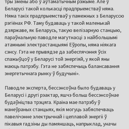
тры змены або ў аўтаматычным рэжыме. Але ў
Беларусі такой колькасці прадпрыемстваў няма.
Няма такіх прадпрыемстваў у памежных з Беларуссю
рэгіёнах РФ. Таму будаваць у такой маленькай
дзяржаве, як Беларусь, такую велізарную станцыю,
параўнальную паводле магутнасці з найбольшымі
атамнымі электрастанцыямі Еўропы, няма ніякага
сэнсу. Гэта не прывядзе да забеспячэння ўсіх
спажыўцоў у Беларусі той энергіяй, у якой яны
маюць патрэбу. Гэта не забяспечыць балансавання
энергетычнага рынку ў будучыні».
Паводле эксперта, бессэнсоўна было будаваць у
Беларусі і другі рэактар, яшчэ больш бессэнсоўнае
будаўніцтва трэцяга. Краіна мае патрэбу ў
манеўраных станцыях, якія могуць забяспечваць
павелічэнне электрычнай і цеплавой энергіі ў
пікавыя гадзіны ды памяншаць, напрыклад, уначы