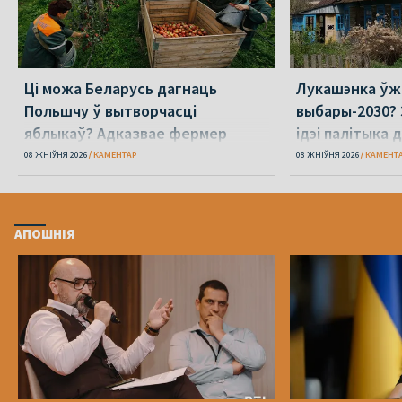
Ці можа Беларусь дагнаць
Лукашэнка ўж
Польшчу ў вытворчасці
выбары-2030? 
яблыкаў? Адказвае фермер
ідэі палітыка 
08 ЖНІЎНЯ 2026
КАМЕНТАР
08 ЖНІЎНЯ 2026
КАМЕНТ
АПОШНІЯ