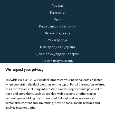
Пра нас
Кантакты
Місія
Каштоўнасці «Белсату»
Як нас глядзець
Узнагароды
Міжнародная супраца
Ціск з боку ўладаў Беларусі
Як нас падтрымаць
Правілы выкарыстання матэрыялаў
We respect your privacy
Інфармацыя аб адпраўніку
Telewizja Polska S.A. w likwidacji processes your personal data collected
Бяспека
when you visit individual websites on the tvp.pl Portal (hereinafter referred
Youtube
to as the Portal), including information saved using technologies used to
track and store them, such as cookies, web beacons or other similar
Белсат news
technologies enabling the provision of tailored and secure services,
personalize content and advertising, provide social media features and
Белсат Shorts
analyze Internet traffic.
Белсат Life