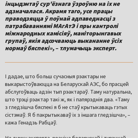
інцыдэнтаў сур'ёзнага ўзроўню на іх не
адзначалася. Акрамя таго, усе працы
праводзяцца ў поўнай адпаведнасці з
патрабаваннямі МАгАтЭ і пры кантролі
міжнародных камісіяў, маніторынгавых
групаў, якія адсочваюць выкананне ўсіх
нормаў бяспекі», – тлумачыць эксперт.
І дадае, што больш сучасныя рэактары не
выкарыстоўваюцца на Беларускай АЭС, бо прасцей
абслугоўваць адзін тып рэактараў. Таму натуральна,
што трэці рэактар такі ж, як і папярэднія два. «Таму
з гледзішча бяспекі я б не стаў крытыкаваць гэтых
сістэмаў. Я б пакрытыкаваў іх з іншага гледзішча», –
кажа Генадзь Рабцаў.
На думку эксперта, розніца беларускай і турэцкай