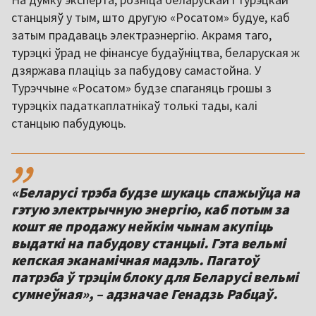
станцыяў у тым, што другую «Росатом» будуе, каб
затым прадаваць электраэнергію. Акрамя таго,
турэцкі ўрад не фінансуе будаўніцтва, беларуская ж
дзяржава плаціць за пабудову самастойна. У
Турэччыне «Росатом» будзе спаганяць грошы з
турэцкіх падаткаплатнікаў толькі тады, калі
станцыю пабудуюць.
,,
«Беларусі трэба будзе шукаць спажыўца на
гэтую электрычную энергію, каб потым за
кошт яе продажу нейкім чынам акупіць
выдаткі на пабудову станцыі. Гэта вельмі
кепская эканамічная мадэль. Пагатоў
патрэба ў трэцім блоку для Беларусі вельмі
сумнеўная», – адзначае Генадзь Рабцаў.