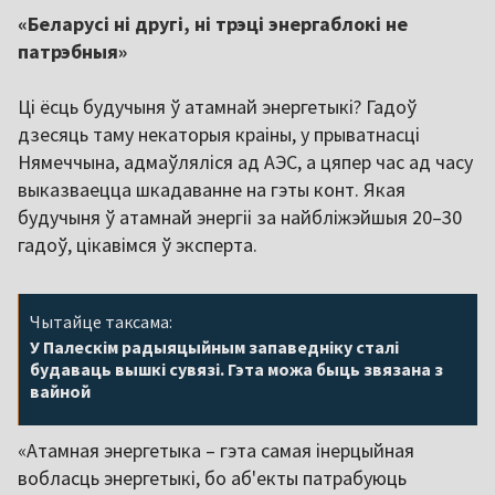
«Беларусі ні другі, ні трэці энергаблокі не
патрэбныя»
Ці ёсць будучыня ў атамнай энергетыкі? Гадоў
дзесяць таму некаторыя краіны, у прыватнасці
Нямеччына, адмаўляліся ад АЭС, а цяпер час ад часу
выказваецца шкадаванне на гэты конт. Якая
будучыня ў атамнай энергіі за найбліжэйшыя 20–30
гадоў, цікавімся ў эксперта.
Чытайце таксама:
У Палескім радыяцыйным запаведніку сталі
будаваць вышкі сувязі. Гэта можа быць звязана з
вайной
«Атамная энергетыка – гэта самая інерцыйная
вобласць энергетыкі, бо аб'екты патрабуюць