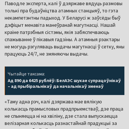
Паводле эксперта, калі ў дзяржаве вядуць размовы
толькі пра будаўніцтва атамных станцыяў, то гэта
некампетэнтны падыход. У Беларусі ж заўсёды быў
дэфіцыт менавіта манеўранай магутнасці. Нашай
краіне патрэбныя сістэмы, якія забяспечваюць
спажыванне ў пікавыя гадзіны. А атамныя рэактары
не могуць рэгуляваць выдачы магутнасці ў сетку, яны
працуюць 24/7, не змяняючы выдачы.
Чытайце таксама:
Ад 890 да 6425 рублёў: БелАЭС шукае супрацоўнікаў
– ад прыбіральнікаў да начальнікаў зменаў
«Таму адна рэч, калі дзяржава мае вялікую
колькасць прамысловых прадпрыемстваў, дзе праца
не спыняецца ні на хвіліну, дзе стала выпускаецца
велізарная колькасць разнастайнай прадукцыі за