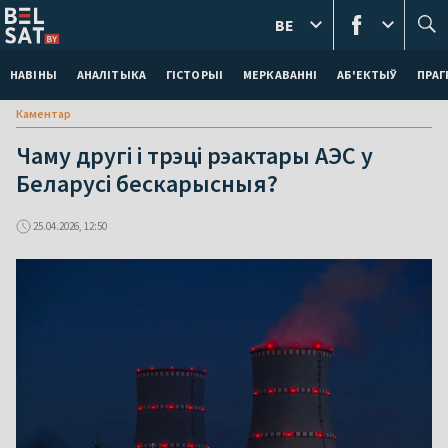
BE
НАВІНЫ
АНАЛІТЫКА
ГІСТОРЫІ
МЕРКАВАННI
АБ'ЕКТЫЎ
ПРАГ
Каментар
Чаму другі і трэці рэактары АЭС у
Беларусі бескарысныя?
25.04.2026, 12:50