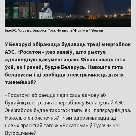
БелАЭС. Астравец, Беларусь. Фота: Мінэнерга Афіцыйны / Telegram
У Беларусі збіраюцца будаваць трэці энергаблок
АЭС. «Росатом» ужо заявіў, што рыхтуе
адпаведную дакументацыю. Фінансаваць гэта
ўсё, як і раней, будзе Беларусь. Навошта гэта
беларусам і ці зробіцца электрычнасць для іх
таннейшай?
«Росатом» збіраецца падпісаць дамову аб
будаўніцтве трэцяга энергаблоку Беларускай АЭС.
Энергаблок будзе такога ж тыпу, як і папярэднія два.
Наколькі ён бяспечны? І чым адрозніваецца ад
новых праектаў таго ж «Росатома» ў Турэччыне і
Вугоршчыне?