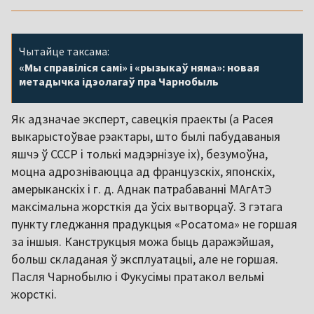
Чытайце таксама:
«Мы справіліся самі» і «рызыкаў няма»: новая
метадычка ідэолагаў пра Чарнобыль
Як адзначае эксперт, савецкія праекты (а Расея
выкарыстоўвае рэактары, што былі пабудаваныя
яшчэ ў СССР і толькі мадэрнізуе іх), безумоўна,
моцна адрозніваюцца ад французскіх, японскіх,
амерыканскіх і г. д. Аднак патрабаванні МАгАтЭ
максімальна жорсткія да ўсіх вытворцаў. З гэтага
пункту гледжання прадукцыя «Росатома» не горшая
за іншыя. Канструкцыя можа быць даражэйшая,
больш складаная ў эксплуатацыі, але не горшая.
Пасля Чарнобылю і Фукусімы пратакол вельмі
жорсткі.