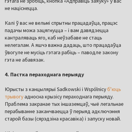
гэтага не зробіць, кнопка «Адправіць заяўку» ў вас
не націснецца.
Калі ў вас не вельмі спрытны працадаўца, працэс
падачы можа зацягнуцца – і вам давядзецца
кантраляваць яго, каб неўзабаве не стаць
нелегалам. А яшчэ важна дадаць, што працадаўца
ўвогуле не мусіць гэтага рабіць – паводле закону
гэта не абавязак.
4. Пастка пераходнага перыяду
Юрысты з канцылярыі Sadkowski i Wspólnicy
б’юць
трывогу
адносна крызісу пераходнага перыяду.
Праблема закранае тых іншаземцаў, чыё легальнае
перабыванне заканчваецца ў перыяд адключэння
старой базы (сярэдзіна красавіка) і запуску новай.