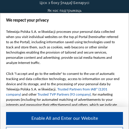
Ціск з боку ўладаў Беларусі
Як нас падтрымаць
Правілы выкарыстання матэрыялаў
We respect your privacy
Інфармацыя аб адпраўніку
Telewizja Polska S.A. w likwidacji processes your personal data collected
Бяспека
when you visit individual websites on the tvp.pl Portal (hereinafter referred
Youtube
to as the Portal), including information saved using technologies used to
track and store them, such as cookies, web beacons or other similar
Белсат news
technologies enabling the provision of tailored and secure services,
personalize content and advertising, provide social media features and
Белсат Shorts
analyze Internet traffic.
Белсат Life
Жэстачайшы мульт
Click "I accept and go to the website" to consent to the use of automatic
tracking and data collection technology, access to information on your end
Belsat English
device and its storage, and to the processing of your personal data by
Biełsat PL
Telewizja Polska S.A. w likwidacji,
Trusted Partners from IAB* (1201
company)
and other
Trusted TVP Partners (93 company)
, for marketing
Белсат Now
purposes (including for automated matching of advertisements to your
Белсат History
interests and measuring their effectiveness) and others, which we indicate
below.
Белсат Music
Enable All and Enter our Website
Белсат Doc
The purposes of processing your data by TVP S.A. w likwidacji are as
follows:
My consents