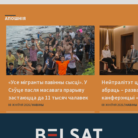
АПОШНІЯ
«Усе мігранты павінны сысці». У
Нейтралітэт ц
Сэўце пасля масавага прарыву
абраць – разв
застаюцца да 11 тысяч чалавек
канферэнцыі 
08 ЖНІЎНЯ 2026
НАВІНЫ
08 ЖНІЎНЯ 2026
НАВІНЫ