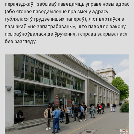
пераязджаў і забываў паведаміць управе новы адрас
(або ягонае паведамленне пра змену адрасу
гублялася ў грудзе іншых папераў), ліст вяртаўся з
пазнакай «не запатрабаваны», што паводле закону
прыраўноўвалася да ўручэння, і справа закрывалася
без разгляду.