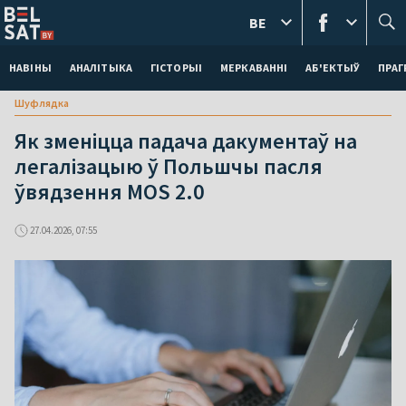
BE
НАВІНЫ
АНАЛІТЫКА
ГІСТОРЫІ
МЕРКАВАННI
АБ'ЕКТЫЎ
ПРАГ
Шуфлядка
Як зменіцца падача дакументаў на
легалізацыю ў Польшчы пасля
ўвядзення MOS 2.0
27.04.2026, 07:55