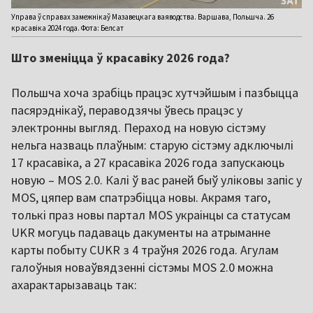
Управа ў справах замежнікаў Мазавецкага ваяводства. Варшава, Польшча. 26
красавіка 2024 года. Фота: Белсат
Што зменіцца ў красавіку 2026 года?
Польшча хоча зрабіць працэс хутчэйшым і пазбыцца
пасярэднікаў, пераводзячы ўвесь працэс у
электронны выгляд. Пераход на новую сістэму
нельга назваць плаўным: старую сістэму адключылі
17 красавіка, а 27 красавіка 2026 года запускаюць
новую – MOS 2.0. Калі ў вас раней быў уліковы запіс у
MOS, цяпер вам спатрэбіцца новы. Акрамя таго,
толькі праз новы партал MOS украінцы са статусам
UKR могуць падаваць дакументы на атрыманне
карты побыту CUKR з 4 траўня 2026 года. Агулам
галоўныя новаўвядзенні сістэмы MOS 2.0 можна
ахарактарызаваць так: