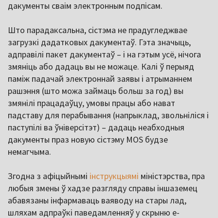
дакументы сваім электронным подпісам.
Што парадаксальна, сістэма не прадугледжвае
загрузкі дадатковых дакументаў. Гэта значыць,
адправілі пакет дакументаў – і на гэтым усё, нічога
змяніць або дадаць вы не можаце. Калі ў перыяд
паміж падачай электроннай заявы і атрыманнем
рашэння (што можа займаць больш за год) вы
змянілі працадаўцу, умовы працы або нават
падставу для перабывання (напрыклад, звольніліся і
паступілі ва ўніверсітэт) – дадаць неабходныя
дакументы праз новую сістэму MOS будзе
немагчыма.
Згодна з афіцыйнымі
інструкцыямі
міністэрства, пра
любыя змены ў хадзе разгляду справы іншаземец
абавязаны інфармаваць ваяводу на стары лад,
шляхам адпраўкі паведамленняў у скрыню e-