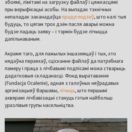
збоямі, лімітамі на загрузку файлаў і цяжкасцямі
пры верыфікацыі асобы. На выпадак тэхнічных
непаладак заканадаўца
прадугледзеў
, што калі тыя
будуць, то цягам трох дзён пасля аварыі можна
будзе падаць заяву – і тэрмін будзе лічыцца
дапільнаваным.
Акрамя таго, для пажылых іншаземцаў і тых, хто
нядаўна пераехаў, сцісканне файлаў да патрэбнага
памеру і праца з лічбавымі подпісамі можа стварыць
дадатковыя складанасці. Фонд выратавання
(Fundacja Ocalenie), адная з галоўных няўрадавых
арганізацыяў Варшавы,
лічыць
, што першымі
ахвярамі лічбавізацыі стануць гэтыя найбольш
уразлівыя групы насельніцтва.