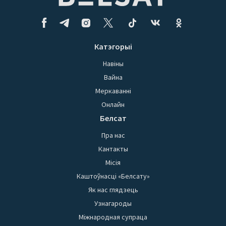
Катэгорыі
Навіны
Вайна
Меркаванні
Онлайн
Белсат
Пра нас
Кантакты
Місія
Каштоўнасці «Белсату»
Як нас глядзець
Узнагароды
Міжнародная супраца