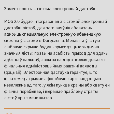
Замест пошты – сістэма электроннай дастаўкі
MOS 2.0 будзе інтэграваная з сістэмай электроннай
дастаўкі лістоў, для чаго заяўнік абавязаны
адкрыць спецыяльную электронную абаненцкую
скрыню ў сістэме e-Doręczenia. Менавіта ў гэтую
лічбавую скрыню будуць прыходзіць юрыдычна
значныя лісты: позвы на асабісты прыход для здачы
адбіткаў пальцаў, запыты на дадатковыя доказы і
фінальныя адміністрацыйныя рашэнні ваяводы
(дэцызіі). Электронная дастаўка гарантуе, што
іншаземец атрымае афіцыйную карэспандэнцыю
незалежна ад таго, у якім пункце краіны або свету ён
фізічна перабывае, і вырашае праблему страты
лістоў пры змене жытла.
,,