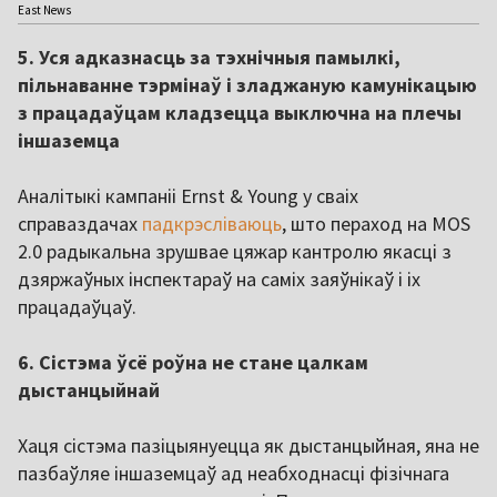
East News
5. Уся адказнасць за тэхнічныя памылкі,
пільнаванне тэрмінаў і зладжаную камунікацыю
з працадаўцам кладзецца выключна на плечы
іншаземца
Аналітыкі кампаніі Ernst & Young у сваіх
справаздачах
падкрэсліваюць
, што пераход на MOS
2.0 радыкальна зрушвае цяжар кантролю якасці з
дзяржаўных інспектараў на саміх заяўнікаў і іх
працадаўцаў.
6. Сістэма ўсё роўна не стане цалкам
дыстанцыйнай
Хаця сістэма пазіцыянуецца як дыстанцыйная, яна не
пазбаўляе іншаземцаў ад неабходнасці фізічнага