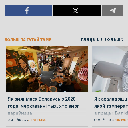
БОЛЬШ ПА ГЭТАЙ ТЭМЕ
ГЛЯДЗІЦЕ БОЛЬШ
Як змянілася Беларусь з 2020
Як ахаладзіцца
года: меркаванні тых, хто змог
якой тэмпера
параўнаць
з працы. Вялікі
перажыць спё
08 ЖНІЎНЯ 2026
ШУФЛЯДКА
04 ЖНІЎНЯ 2026
ШУФЛЯ