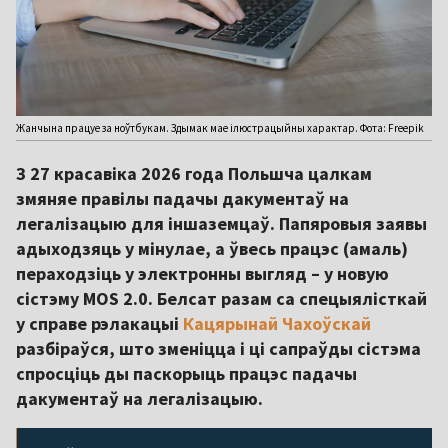
Жанчына працуе за ноўтбукам. Здымак мае ілюстрацыйны характар. Фота: Freepik
З 27 красавіка 2026 года Польшча цалкам
змяняе правілы падачы дакументаў на
легалізацыю для іншаземцаў. Папяровыя заявы
адыходзяць у мінулае, а ўвесь працэс (амаль)
пераходзіць у электронны выгляд – у новую
сістэму MOS 2.0. Белсат разам са спецыялісткай
у справе рэлакацыі
Кацярынай Чахоўскай
разбіраўся, што зменіцца і ці сапраўды сістэма
спросціць ды паскорыць працэс падачы
дакументаў на легалізацыю.