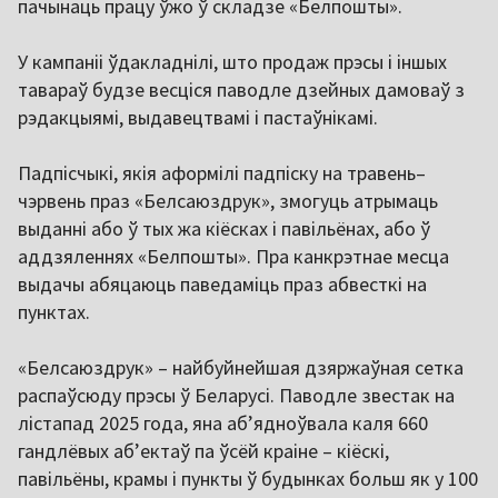
пачынаць працу ўжо ў складзе «Белпошты».
У кампаніі ўдакладнілі, што продаж прэсы і іншых
тавараў будзе весціся паводле дзейных дамоваў з
рэдакцыямі, выдавецтвамі і пастаўнікамі.
Падпісчыкі, якія аформілі падпіску на травень–
чэрвень праз «Белсаюздрук», змогуць атрымаць
выданні або ў тых жа кіёсках і павільёнах, або ў
аддзяленнях «Белпошты». Пра канкрэтнае месца
выдачы абяцаюць паведаміць праз абвесткі на
пунктах.
«Белсаюздрук» – найбуйнейшая дзяржаўная сетка
распаўсюду прэсы ў Беларусі. Паводле звестак на
лістапад 2025 года, яна аб’ядноўвала каля 660
гандлёвых аб’ектаў па ўсёй краіне – кіёскі,
павільёны, крамы і пункты ў будынках больш як у 100