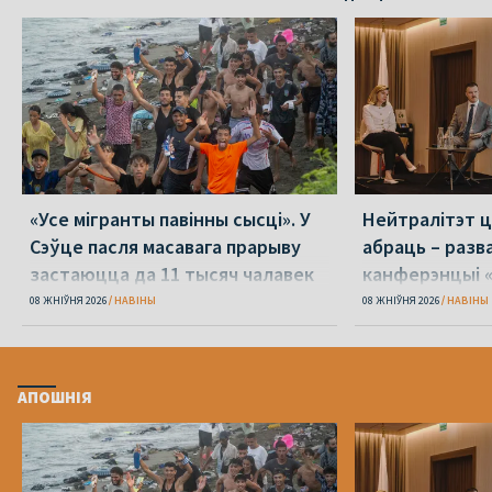
«Усе мігранты павінны сысці». У
Нейтралітэт ц
Сэўце пасля масавага прарыву
абраць – разв
застаюцца да 11 тысяч чалавек
канферэнцыі 
08 ЖНІЎНЯ 2026
НАВІНЫ
08 ЖНІЎНЯ 2026
НАВІНЫ
АПОШНІЯ