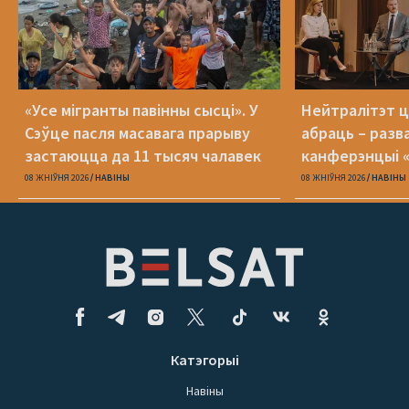
«Усе мігранты павінны сысці». У
Нейтралітэт ц
Сэўце пасля масавага прарыву
абраць – разв
застаюцца да 11 тысяч чалавек
канферэнцыі 
08 ЖНІЎНЯ 2026
НАВІНЫ
08 ЖНІЎНЯ 2026
НАВІНЫ
Катэгорыі
Навіны