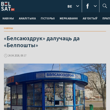
BE
НАВІНЫ
АНАЛІТЫКА
ГІСТОРЫІ
МЕРКАВАННI
АБ'ЕКТЫЎ
ПРАГ
навіны
«Белсаюздрук» далучаць да
«Белпошты»
24.04.2026, 08:17