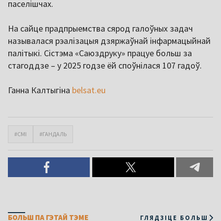
паселішчах.
На сайце прадпрыемства сярод галоўных задач
называлася рэалізацыя дзяржаўнай інфармацыйнай
палітыкі. Сістэма «Саюздруку» працуе больш за
стагоддзе – у 2025 годзе ёй споўнілася 107 гадоў.
Ганна Калтыгіна
belsat.eu
#СМІ
#ГАНДАЛЬ
БОЛЬШ ПА ГЭТАЙ ТЭМЕ
ГЛЯДЗІЦЕ БОЛЬШ