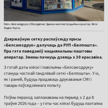
Кіёск «Белсаюздруку» ў Маладзечне. Здымак мае ілюстрацыйны характар. Фота:
Яндекс Карты
Дзяржаўную сетку распаўсюду прэсы
«Белсаюздрук» далучаць да РУП «Белпошта».
Пра гэта паведаміў нацыянальны паштовы
аператар. Змены пачнуць дзеяць з 30 красавіка.
З гэтай даты кіёскі і павільёны «Белсаюздруку»
стануць часткай гандлёвай сеткі «Белпошты». У іх,
як і раней, будуць прадаваць друкаваныя СМІ і
тавары паўсядзённага попыту.
Поўны пераход запланаваны на перыяд з 2 да 8
траўня 2026 года – у гэты час кіёскі будуць паэтапна