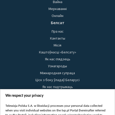
Вайна
Меркаванні
Онлайн
Белсат
Пра нас
Кантакты
Місія
Каштоўнасці «Белсату»
Як нас глядзець
Узнагароды
Міжнародная супраца
Ціск з боку ўладаў Беларусі
Як нас падтрымаць
Правілы выкарыстання матэрыялаў
We respect your privacy
Інфармацыя аб адпраўніку
Telewizja Polska S.A. w likwidacji processes your personal data collected
Бяспека
when you visit individual websites on the tvp.pl Portal (hereinafter referred
Youtube