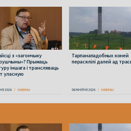
ыйсці з «загончыку
Тарпанападобных коней
рушчыны»? Прымаць
перасялілі далей ад трас
туру іншага і трансляваць
ет уласную
НЯ 2026
НАВІНЫ
08 ЖНІЎНЯ 2026
НАВІНЫ