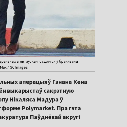
альных агентаў, калі садзіліся ў браняваны
 Max / GC Images
яльных аперацыяў Гэнана Кена
о ён выкарыстаў сакрэтную
пу Нікаляса Мадура ў
атформе Polymarket. Пра гэта
акуратура Паўднёвай акругі