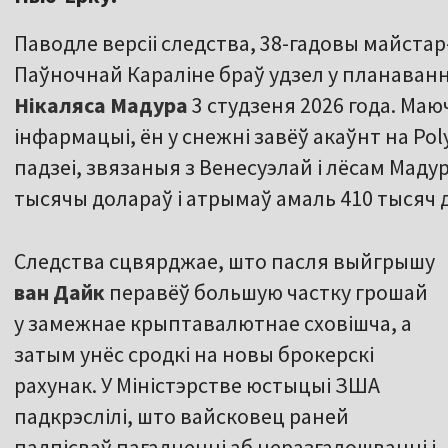
Паводле версіі следства, 38-гадовы майстар
Паўночнай Караліне браў удзел у планаванні
Нікаляса Мадура
3 студзеня 2026 года. Маю
інфармацыі, ён у снежні завёў акаўнт на Poly
падзеі, звязаныя з Венесуэлай і лёсам Мадур
тысячы долараў і атрымаў амаль 410 тысяч
Следства сцвярджае, што пасля выйгрышу
ван Дайк
перавёў большую частку грошай
у замежнае крыптавалютнае сховішча, а
затым унёс сродкі на новы брокерскі
рахунак. У Міністэрстве юстыцыі ЗША
падкрэслілі, што вайсковец раней
падпісваў пагадненні аб неразгалошванні і