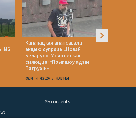
Канапацкая анансавала
Як ужо зм
ы М6
акцыю супраць «Новай
Украіны і
Беларусі». У сацсетках
дэмакраты
смяюцца: «Прыйшоў адзін
Ціханоўск
Пятрухін»
яшчэ трэб
08 ЖНІЎНЯ 2026
НАВІНЫ
08 ЖНІЎНЯ 202
My consents
ews
orts
fe
шы мульт