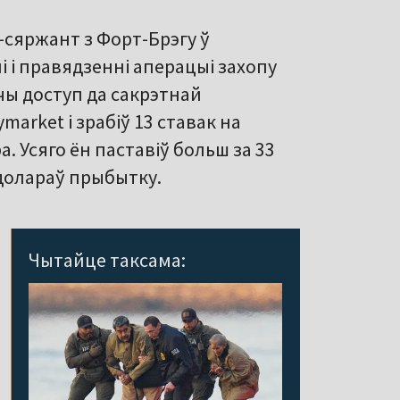
-сяржант з Форт-Брэгу ў
 і правядзенні аперацыі захопу
чы доступ да сакрэтнай
market і зрабіў 13 ставак на
а. Усяго ён паставіў больш за 33
 долараў прыбытку.
Чытайце таксама: