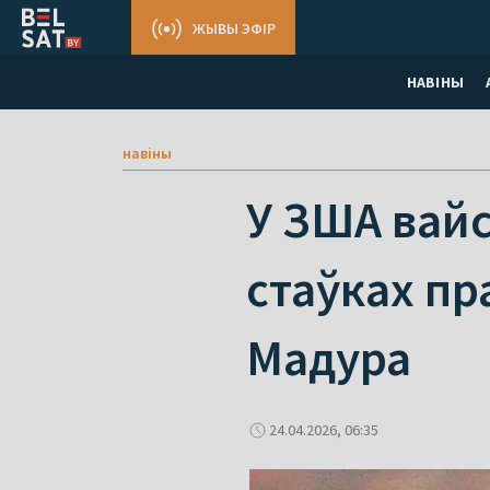
ЖЫВЫ ЭФІР
НАВІНЫ
навіны
У ЗША вайс
стаўках п
Мадура
24.04.2026, 06:35