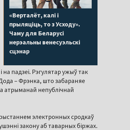
«Верталёт, калі і
прыляціць, то з Усходу».
Чаму для Беларусі
нерэальны венесуэльскі
сцэнар
і на падзеі. Рэгулятар ужыў так
 Дода – Фрэнка, што забараняе
на атрыманай непублічнай
карыстаннем электронных сродкаў
ушэнні закону аб таварных біржах.