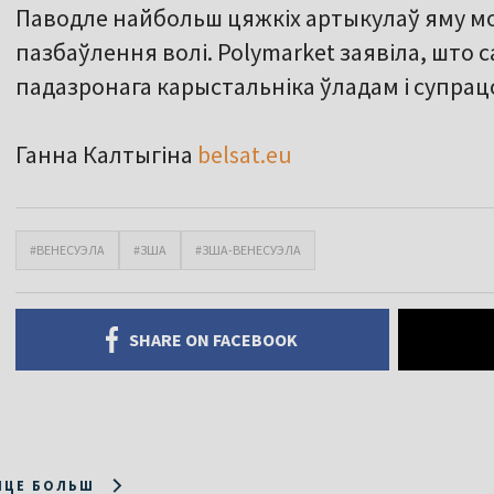
Паводле найбольш цяжкіх артыкулаў яму мо
пазбаўлення волі. Polymarket заявіла, што
падазронага карыстальніка ўладам і супрац
Ганна Калтыгіна
belsat.eu
#ВЕНЕСУЭЛА
#ЗША
#ЗША-ВЕНЕСУЭЛА
SHARE ON FACEBOOK
ІЦЕ БОЛЬШ