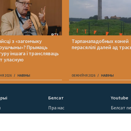
ыйсці з «загончыку
Тарпанападобных коней
рушчыны»? Прымаць
перасялілі далей ад трас
туру іншага і трансляваць
ет уласную
НЯ 2026
НАВІНЫ
08 ЖНІЎНЯ 2026
НАВІНЫ
рыі
Белсат
Youtube
ы
Пра нас
Белсат n
Кантакты
Белсат Sh
ванні
Місія
Белсат Li
н
Каштоўнасці «Белсату»
Жэстачай