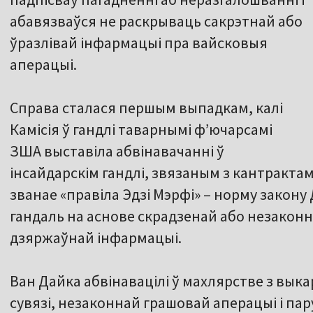
абавязваўся не раскрываць сакрэтнай або
ўразлівай інфармацыі пра вайсковыя
аперацыі.
Справа сталася першым выпадкам, калі
Камісія ў гандлі таварнымі ф’ючарсамі
ЗША выставіла абвінавачанні ў
інсайдарскім гандлі, звязаным з кантрактам
званае «правіла Эдзі Мэрфі» – норму закону
гандаль на аснове скрадзенай або незакон
дзяржаўнай інфармацыі.
Ван Дайка абвінавацілі ў махлярстве з вы
сувязі, незаконнай грашовай аперацыі і пар