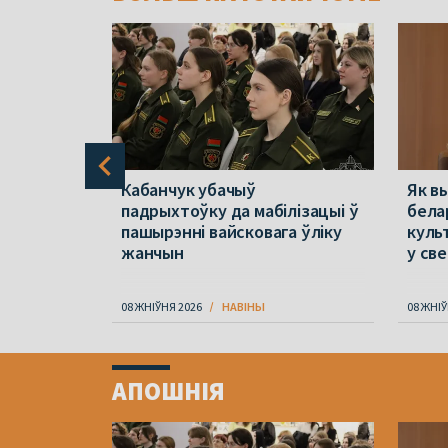
ала
Кабанчук убачыў
Як в
ай
падрыхтоўку да мабілізацыі ў
бела
ках
пашырэнні вайсковага ўліку
куль
адзін
жанчын
у св
08 ЖНІЎНЯ 2026
НАВІНЫ
08 ЖНІЎ
Item
1
АПОШНІЯ
of
4