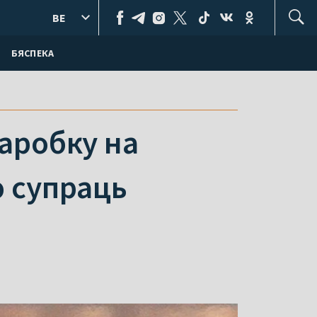
BE
БЯСПЕКА
заробку на
ю супраць