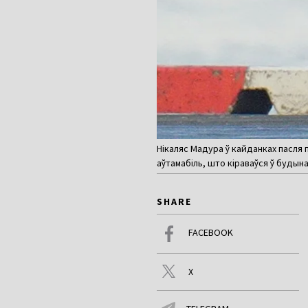
Нікаляс Мадура ў кайданках пасля 
аўтамабіль, што кіраваўся ў будына
SHARE
FACEBOOK
X