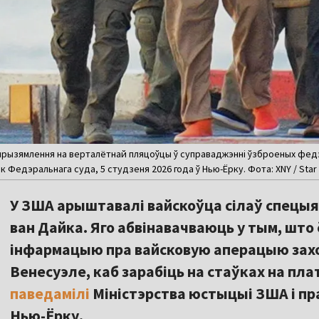
прызямлення на верталётнай пляцоўцы ў суправаджэнні ўзброеных федэр
к Федэральнага суда, 5 студзеня 2026 года ў Нью-Ёрку. Фота: XNY / Star
У ЗША арыштавалі вайскоўца сілаў спецы
ван Дайка. Яго абвінавачваюць у тым, шт
інфармацыю пра вайсковую аперацыю захо
Венесуэле, каб зарабіць на стаўках на пл
паведамілі
Міністэрства юстыцыі ЗША і пр
Нью-Ёрку.