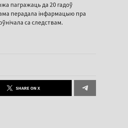
жа пагражаць да 20 гадоў
 сама перадала інфармацыю пра
оўнічала са следствам.
SHARE ON X