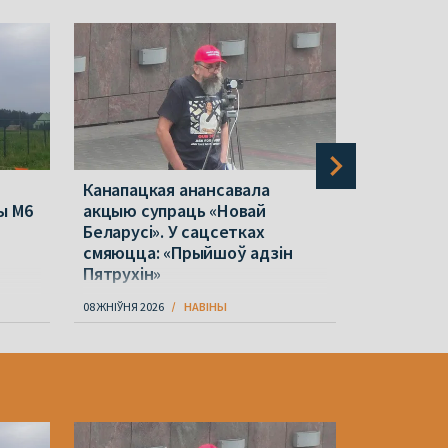
Канапацкая анансавала
Кабанчук
ы М6
акцыю супраць «Новай
падрыхтоў
Беларусі». У сацсетках
пашырэнні
смяюцца: «Прыйшоў адзін
жанчын
Пятрухін»
08 ЖНІЎНЯ 2026
НАВІНЫ
08 ЖНІЎНЯ 202