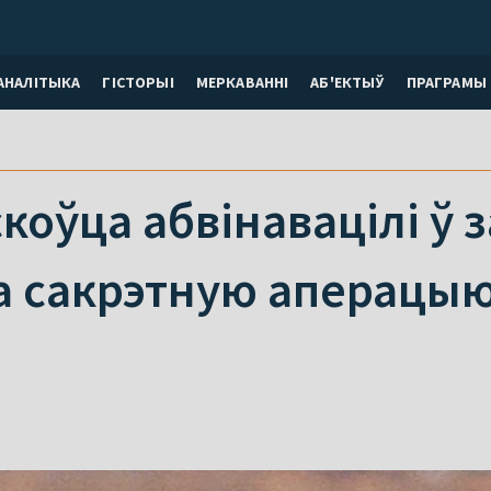
АНАЛІТЫКА
ГІСТОРЫІ
МЕРКАВАННI
АБ'ЕКТЫЎ
ПРАГРАМЫ
коўца абвінавацілі ў 
ра сакрэтную аперацы