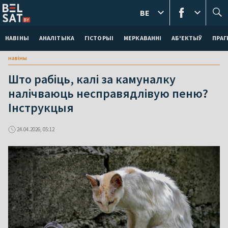
BE
НАВІНЫ
АНАЛІТЫКА
ГІСТОРЫІ
МЕРКАВАННI
АБ'ЕКТЫЎ
ПРАГ
навіны
Што рабіць, калі за камуналку
налічваюць несправядлівую пеню?
Інструкцыя
24.04.2026, 05:12