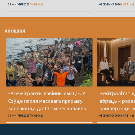
08 ЖНІЎНЯ 2026
НАВІНЫ
08 ЖНІЎНЯ 2026
НАВІНЫ
АПОШНІЯ
«Усе мігранты павінны сысці». У
Нейтралітэт ц
Сэўце пасля масавага прарыву
абраць – разв
застаюцца да 11 тысяч чалавек
канферэнцыі 
08 ЖНІЎНЯ 2026
НАВІНЫ
08 ЖНІЎНЯ 2026
НАВІНЫ