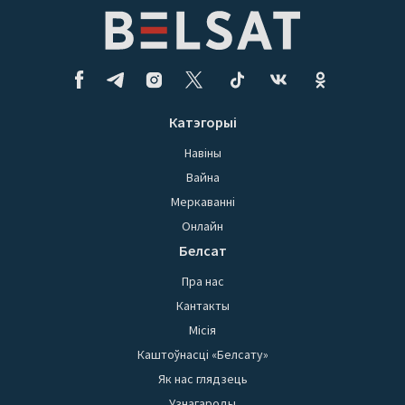
Катэгорыі
Навіны
Вайна
Меркаванні
Онлайн
Белсат
Пра нас
Кантакты
Місія
Каштоўнасці «Белсату»
Як нас глядзець
Узнагароды