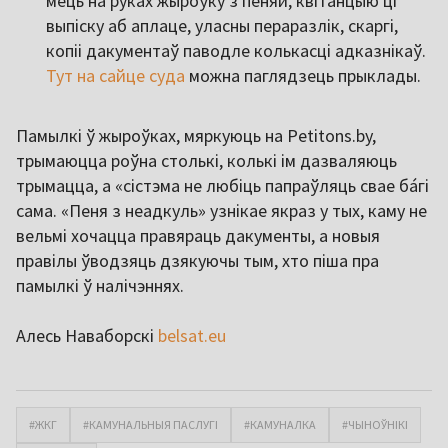
мець на руках жыроўку з пеняй, квітанцыю ці
выпіску аб аплаце, уласны пераразлік, скаргі,
копіі дакументаў паводле колькасці адказнікаў.
Тут на сайце суда
можна паглядзець прыклады.
Памылкі ў жыроўках, мяркуюць на Petitons.by,
трымаюцца роўна столькі, колькі ім дазваляюць
трымацца, а «сістэма не любіць папраўляць свае бáгі
сама. «Пеня з неадкуль» узнікае якраз у тых, каму не
вельмі хочацца правяраць дакументы, а новыя
правілы ўводзяць дзякуючы тым, хто піша пра
памылкі ў налічэннях.
Алесь Наваборскі
belsat.eu
#ЖКГ
#КАМУНАЛЬНЫЯ ПАСЛУГІ
#КАМУНАЛКА
#ЧЫНОЎНІКІ