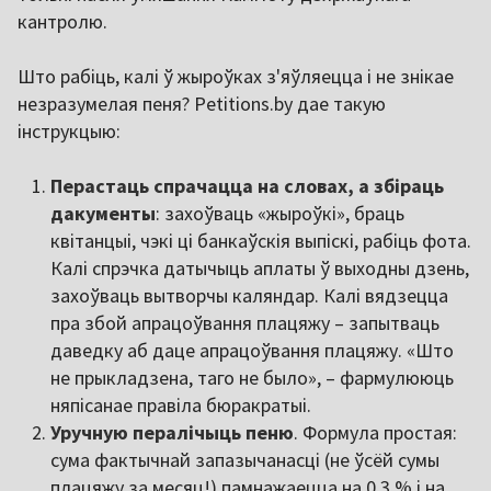
кантролю.
Што рабіць, калі ў жыроўках з'яўляецца і не знікае
незразумелая пеня? Petitions.by дае такую
інструкцыю:
Перастаць спрачацца на словах, а збіраць
дакументы
: захоўваць «жыроўкі», браць
квітанцыі, чэкі ці банкаўскія выпіскі, рабіць фота.
Калі спрэчка датычыць аплаты ў выходны дзень,
захоўваць вытворчы каляндар. Калі вядзецца
пра збой апрацоўвання плацяжу – запытваць
даведку аб даце апрацоўвання плацяжу. «Што
не прыкладзена, таго не было», – фармулююць
няпісанае правіла бюракратыі.
Уручную пералічыць пеню
. Формула простая:
сума фактычнай запазычанасці (не ўсёй сумы
плацяжу за месяц!) памнажаецца на 0,3 % і на