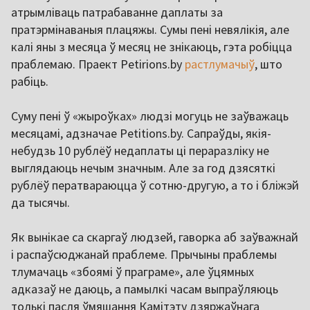
атрымліваць патрабаванне даплаты за
пратэрмінаваныя плацяжы. Сумы пені невялікія, але
калі яны з месяца ў месяц не знікаюць, гэта робіцца
праблемаю. Праект Petirions.by
растлумачыў
, што
рабіць.
Суму пені ў «жыроўках» людзі могуць не заўважаць
месяцамі, адзначае Petitions.by. Сапраўды, якія-
небудзь 10 рублёў недаплаты ці пераразліку не
выглядаюць нечым значным. Але за год дзясяткі
рублёў ператвараюцца ў сотню-другую, а то і бліжэй
да тысячы.
Як вынікае са скаргаў людзей, гаворка аб заўважнай
і распаўсюджанай праблеме. Прычыны праблемы
тлумачаць «збоямі ў праграме», але ўцямных
адказаў не даюць, а памылкі часам выпраўляюць
толькі пасля ўмяшання Камітэту дзяржаўнага