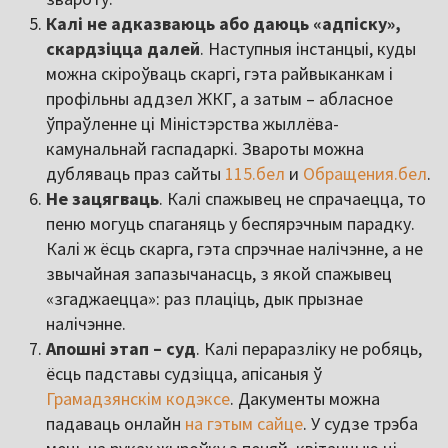
Калі не адказваюць або даюць «адпіску»,
скардзіцца далей
. Наступныя інстанцыі, куды
можна скіроўваць скаргі, гэта райвыканкам і
профільны аддзел ЖКГ, а затым – абласное
ўпраўленне ці Міністэрства жыллёва-
камунальнай гаспадаркі. Звароты можна
дубляваць праз сайты
115.бел
и
Обращения.бел
.
Не зацягваць
. Калі спажывец не спрачаецца, то
пеню могуць спаганяць у беспярэчным парадку.
Калі ж ёсць скарга, гэта спрэчнае налічэнне, а не
звычайная запазычанасць, з якой спажывец
«згаджаецца»: раз плаціць, дык прызнае
налічэнне.
Апошні этап – суд
. Калі пераразліку не робяць,
ёсць падставы судзіцца, апісаныя ў
Грамадзянскім кодэксе
. Дакументы можна
падаваць онлайн
на гэтым сайце
. У судзе трэба