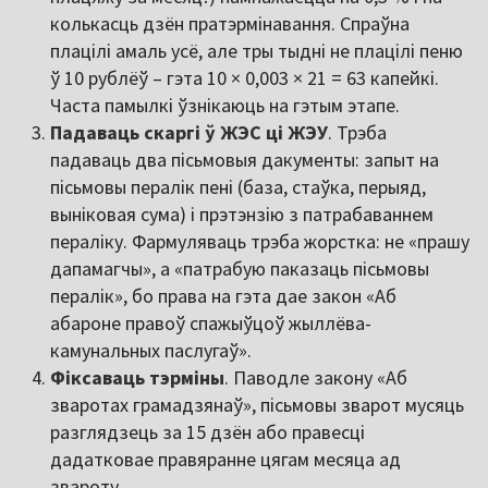
колькасць дзён пратэрмінавання. Спраўна
плацілі амаль усё, але тры тыдні не плацілі пеню
ў 10 рублёў – гэта 10 × 0,003 × 21 = 63 капейкі.
Часта памылкі ўзнікаюць на гэтым этапе.
Падаваць скаргі ў ЖЭС ці ЖЭУ
. Трэба
падаваць два пісьмовыя дакументы: запыт на
пісьмовы пералік пені (база, стаўка, перыяд,
выніковая сума) і прэтэнзію з патрабаваннем
пераліку. Фармуляваць трэба жорстка: не «прашу
дапамагчы», а «патрабую паказаць пісьмовы
пералік», бо права на гэта дае закон «Аб
абароне правоў спажыўцоў жыллёва-
камунальных паслугаў».
Фіксаваць тэрміны
. Паводле закону «Аб
зваротах грамадзянаў», пісьмовы зварот мусяць
разглядзець за 15 дзён або правесці
дадатковае правяранне цягам месяца ад
звароту.