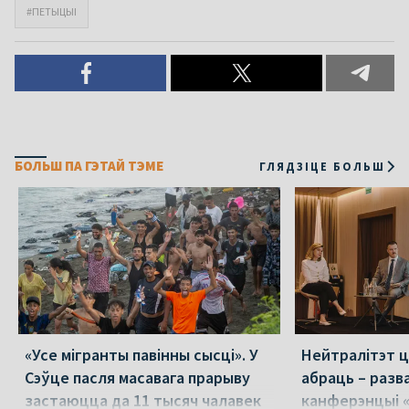
#ПЕТЫЦЫІ
БОЛЬШ ПА ГЭТАЙ ТЭМЕ
ГЛЯДЗІЦЕ БОЛЬШ
«Усе мігранты павінны сысці». У
Нейтралітэт ц
Сэўце пасля масавага прарыву
абраць – разв
застаюцца да 11 тысяч чалавек
канферэнцыі 