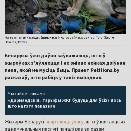
Кот на лічыльніках вады. Здымак мае ілюстрацыйны характар. Фота: Stephen
Llevares / Pexels
Беларусы ўжо даўно заўважаюць, што ў
жыроўках з’яўляецца і не знікае нейкая дзіўная
пеня, якой не мусіць быць. Праект Petitions.by
расказаў, што рабіць у такіх выпадках.
Чытайце таксама:
«Дармаедскія» тарыфы ЖКГ будуць для ўсіх? Вось
што на гэта паказвае
Жыхары Беларусі
звяртаюць увагу
, што ў квітанцыях
за камунальныя паслугі пачалі раз за разам