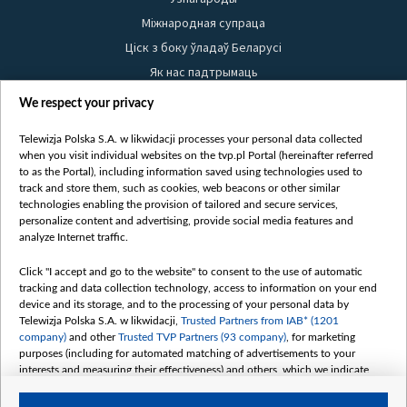
Міжнародная супраца
Ціск з боку ўладаў Беларусі
Як нас падтрымаць
Правілы выкарыстання матэрыялаў
We respect your privacy
Інфармацыя аб адпраўніку
Telewizja Polska S.A. w likwidacji processes your personal data collected
Бяспека
when you visit individual websites on the tvp.pl Portal (hereinafter referred
Youtube
to as the Portal), including information saved using technologies used to
track and store them, such as cookies, web beacons or other similar
Белсат news
technologies enabling the provision of tailored and secure services,
personalize content and advertising, provide social media features and
Белсат Shorts
analyze Internet traffic.
Белсат Life
Click "I accept and go to the website" to consent to the use of automatic
Жэстачайшы мульт
tracking and data collection technology, access to information on your end
Belsat English
device and its storage, and to the processing of your personal data by
Telewizja Polska S.A. w likwidacji,
Trusted Partners from IAB* (1201
Biełsat PL
company)
and other
Trusted TVP Partners (93 company)
, for marketing
Белсат Now
purposes (including for automated matching of advertisements to your
interests and measuring their effectiveness) and others, which we indicate
Белсат History
below.
Белсат Music