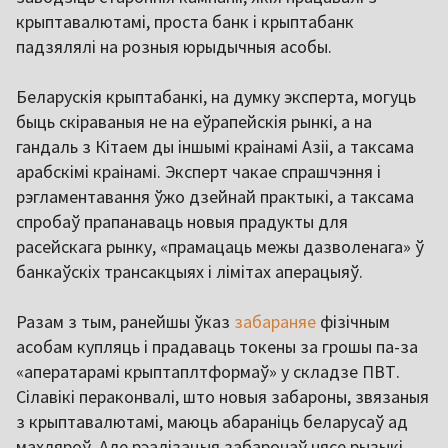
крыптавалютамі, проста банк і крыптабанк
падзялялі на розныя юрыдычныя асобы.
Беларускія крыптабанкі, на думку эксперта, могуць
быць скіраваныя не на еўрапейскія рынкі, а на
гандаль з Кітаем ды іншымі краінамі Азіі, а таксама
арабскімі краінамі. Эксперт чакае спрашчэння і
рэгламентавання ўжо дзейнай практыкі, а таксама
спробаў прапанаваць новыя прадукты для
расейскага рынку, «прамацаць межы дазволенага» ў
банкаўскіх трансакцыях і лімітах аперацыяў.
Разам з тым, ранейшы ўказ
забараняе
фізічным
асобам купляць і прадаваць токены за грошы па-за
«аператарамі крыптаплтформаў» у складзе ПВТ.
Сілавікі пераконвалі, што новыя забароны, звязаныя
з крыптавалютамі, маюць абараніць беларусаў ад
махляроў. Але рэалізацыя забаронаў нясе рызыкі