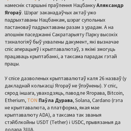
намеснік старшыні праўлення Нацбанку
Аляксандр
Ягораў
. Шэраг заканадаўчых актаў ужо
падрыхтаваны Нацбанкам, шэраг супольных
пастановаў падрыхтаваны разам з урадам. А на
апошнім паседжанні Сакратарыяту Парку высокіх
тэхналогіяў быў ухвалены дакумент, які вызначае
спіс аперацыяў і крыптавалютаў, з якімі змогуць
працаваць крыптабанкі, а таксама парадак гэтай
працы.
У спісе дазволеных крыптавалютаў каля 26 назваў (у
дакладнай колькасці Ягораў не ўпэўнены). У спіс,
сярод іншага, уваходзяць, паводле Ягорава, Bitcoin,
Etherium,
TON
Паўла Дурава
, Solana, Cardano (гэта
не крыптавалюта, а платформа, якая мае
крыптавалюту ADA), а таксама так званыя
стэйблкойны USDT (Tether) і USDC, прывязаныя да
долара ЗША.