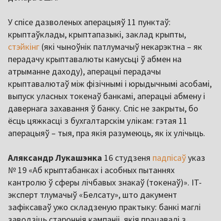
У спісе дазволеных аперацыяў 11 пунктаў:
крыптаўклады, крыптапазыкі, заклад крыпты,
стэйкінг
(які чыноўнік патлумачыў некарэктна – як
перадачу крыптавалюты камусьці ў абмен на
атрыманне даходу), аперацыі перадачы
крыптавалютаў між фізічнымі і юрыдычнымі асобамі,
выпуск уласных токенаў банкамі, аперацыі абмену і
давернага захавання ў банку. Спіс не закрыты, бо
ёсць цяжкасці з бухгалтарскім улікам: гэтая 11
аперацыяў – тыя, пра якія разумеюць, як іх улічыць.
Аляксандр Лукашэнка
16 студзеня
падпісаў
указ
№ 19 «Аб крыптабанках і асобных пытаннях
кантролю ў сферы лічбавых знакаў (токенаў)». IT-
эксперт тлумачыў «Белсату», што дакумент
зафіксаваў ужо складзеную практыку: банкі маглі
заводзіць староннія кампаніі, якія працавалі з