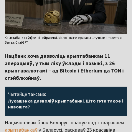
Крыптабанк ва ўяўленні нейрасеткі. Малюнак згенераваны штучным інтэлектам.
Выява: ChatGPT
Нацбанк хоча дазволіць крыптабанкам 11
аперацыяў, у тым ліку ўклады і пазыкі, з 26
крыптавалютамі – ад Bitcoin і Etherium да TON і
стэйблкойнаў.
Чытайце таксама:
Лукашэнка дазволіў крыптабанкі. Што гэта такое і
навошта?
Нацыянальны банк Беларусі працуе над стварэннем
крыптабанкаў
у Беларусі, расказаў 23 красавіка