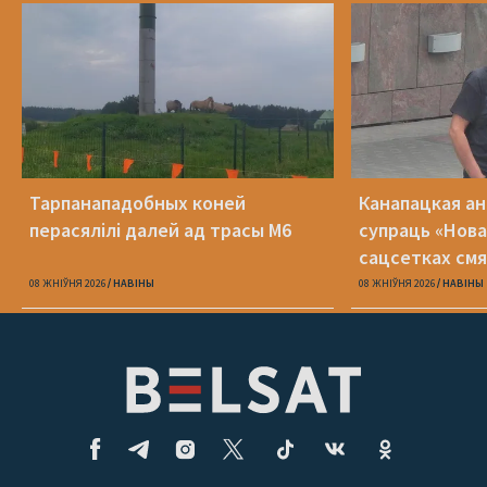
Тарпанападобных коней
Канапацкая а
перасялілі далей ад трасы М6
супраць «Нова
сацсетках см
адзін Пятрухі
08 ЖНІЎНЯ 2026
НАВІНЫ
08 ЖНІЎНЯ 2026
НАВІНЫ