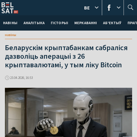
BE
НАВІНЫ
АНАЛІТЫКА
ГІСТОРЫІ
МЕРКАВАННI
АБ'ЕКТЫЎ
ПРАГ
навіны
Беларускім крыптабанкам сабраліся
дазволіць аперацыі з 26
крыптавалютамі, у тым ліку Bitcoin
23.04.2026, 16:53