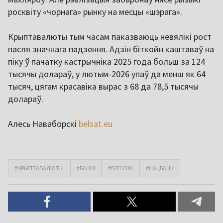
росквіту «чорнага» рынку на месцы «шэрага».
Крыптавалюты тым часам паказваюць невялікі рост
пасля значнага падзення. Адзін біткойн каштаваў на
піку ў пачатку кастрычніка 2025 года больш за 124
тысячы долараў, у лютым-2026 упаў да менш як 64
тысяч, цягам красавіка вырас з 68 да 78,5 тысячы
долараў.
Алесь Наваборскі
belsat.eu
#КРЫПТАВАЛЮТЫ
#БАНКІ
#BITCOIN
#НАЦБАНК