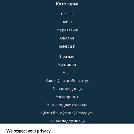
Катэгорыі
Навіны
Вайна
Меркаванні
Онлайн
Белсат
Пра нас
Кантакты
Місія
Каштоўнасці «Белсату»
Як нас глядзець
Узнагароды
Міжнародная супраца
Ціск з боку ўладаў Беларусі
Як нас падтрымаць
Правілы выкарыстання матэрыялаў
We respect your privacy