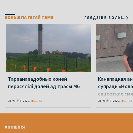
БОЛЬШ ПА ГЭТАЙ ТЭМЕ
ГЛЯДЗІЦЕ БОЛЬШ
Тарпанападобных коней
Канапацкая а
перасялілі далей ад трасы М6
супраць «Нова
сацсетках см
адзін Пятрухі
08 ЖНІЎНЯ 2026
НАВІНЫ
08 ЖНІЎНЯ 2026
НАВІНЫ
АПОШНІЯ