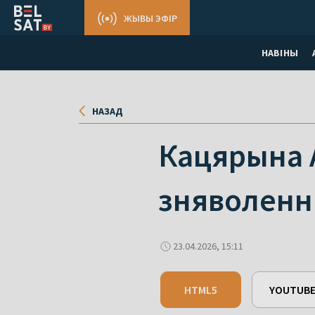
ЖЫВЫ ЭФІР
НАВІНЫ
НАЗАД
Кацярына А
зняволенні
23.04.2026, 15:11
HTML5
YOUTUB