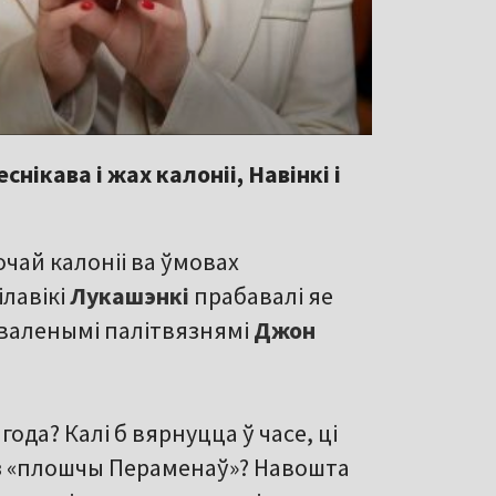
ікава і жах калоніі, Навінкі і
очай калоніі ва ўмовах
ілавікі
Лукашэнкі
прабавалі яе
ызваленымі палітвязнямі
Джон
ода? Калі б вярнуцца ў часе, ці
 «плошчы Пераменаў»? Навошта