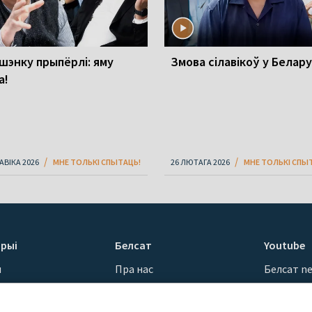
шэнку прыпёрлі: яму
Змова сілавікоў у Белару
а!
АВІКА 2026
МНЕ ТОЛЬКІ СПЫТАЦЬ!
26 ЛЮТАГА 2026
МНЕ ТОЛЬКІ СПЫ
рыі
Белсат
Youtube
ы
Пра нас
Белсат n
Кантакты
Белсат Sh
ванні
Місія
Белсат Li