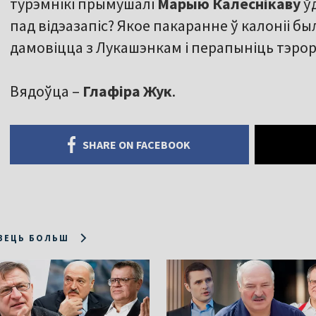
турэмнікі прымушалі
Марыю Калеснікаву
ўд
пад відэазапіс? Якое пакаранне ў калоніі б
дамовіцца з Лукашэнкам і перапыніць тэрор 
Вядоўца –
Глафіра Жук
.
SHARE ON FACEBOOK
ЗЕЦЬ БОЛЬШ