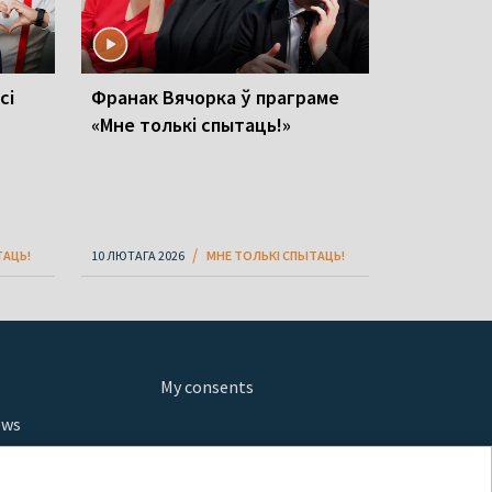
сі
Франак Вячорка ў праграме
«Мне толькі спытаць!»
ТАЦЬ!
10 ЛЮТАГА 2026
МНЕ ТОЛЬКІ СПЫТАЦЬ!
My consents
ews
orts
fe