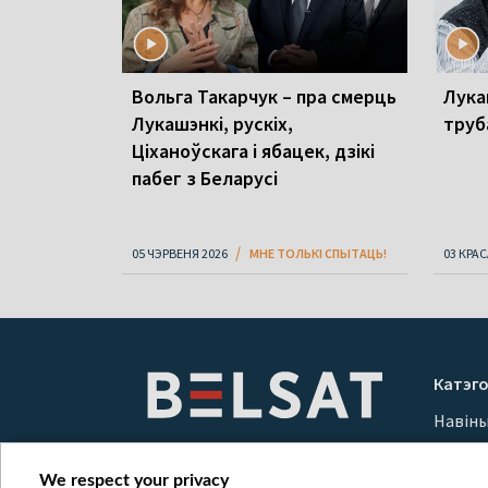
Вольга Такарчук – пра смерць
Лука
Лукашэнкі, рускіх,
труб
Ціханоўскага і ябацек, дзікі
пабег з Беларусі
05 ЧЭРВЕНЯ 2026
МНЕ ТОЛЬКІ СПЫТАЦЬ!
03 КРАС
Катэго
Навін
Вайна
Мерка
We respect your privacy