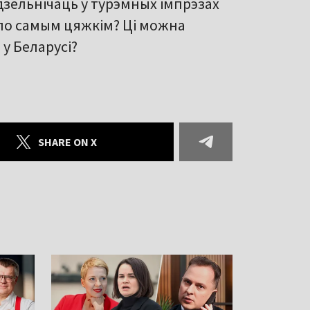
зельнічаць у турэмных імпрэзах
ыло самым цяжкім? Ці можна
у Беларусі?
SHARE ON X