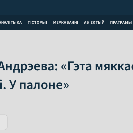
АНАЛІТЫКА
ГІСТОРЫІ
МЕРКАВАННI
АБ'ЕКТЫЎ
ПРАГРАМЫ
ндрэева: «Гэта мяккае
. У палоне»
E