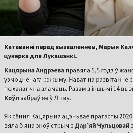
Катаванні перад вызваленнем, Марыя Калесн
цукерка для Лукашэнкі.
Кацярына Андрэева
правяла 5,5 года ў жан
узмоцненага рэжыму. Нават на развітанне с
псіхалагічна зламаць. Разам з іншымі 14 в
Коўл
забраў яе ў Літву.
Як сёння Кацярына ацэньвае пратэсты 2020 г
вяла б яна зноў стрым з
Дар’яй Чульцовай
з