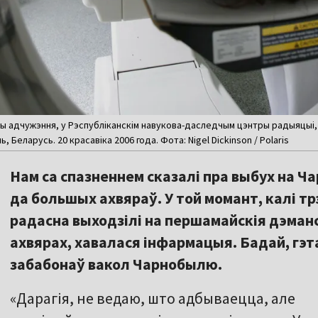
оны адчужэння, у Рэспубліканскім навукова-даследчым цэнтры радыяцыі,
Беларусь. 20 красавіка 2006 года. Фота: Nigel Dickinson / Polaris
Нам са спазненнем сказалі пра выбух на 
да большых ахвяраў. У той момант, калі т
радасна выходзілі на першамайскія дэман
ахвярах, хавалася інфармацыя. Бадай, гэта
забабонаў вакол Чарнобылю.
«Дарагія, не ведаю, што адбываецца, але