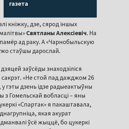
газета
алі кніжку, дзе, сярод іншых
 малітвы»
Святланы Алексіевіч
. На
 памёр ад раку. А «Чарнобыльскую
 ужо стаўшы дарослай.
 дзяцей заўсёды знаходзіліся
 сакрэт. «Не стой пад дажджом 26
, у гэты дзень ідзе радыеактыўны
ы з Гомельскай вобласці – яны
керкі «Спартак» я пакаштавала,
днагрупніца, якая акурат
адманвалі ўсё жыццё, бо цукеркі