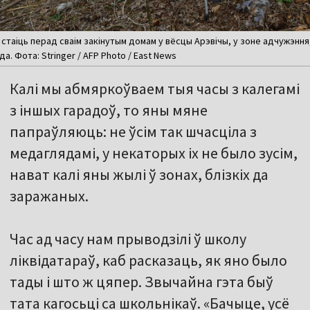
таіць перад сваім закінутым домам у вёсцы Арэвічы, у зоне адчужэння,
да. Фота: Stringer / AFP Photo / East News
Калі мы абмяркоўваем тыя часы з калегамі
з іншых гарадоў, то яны мяне
папраўляюць: не ўсім так шчасціла з
медаглядамі, у некаторых іх не было зусім,
нават калі яны жылі ў зонах, блізкіх да
заражаных.
Час ад часу нам прыводзілі ў школу
ліквідатараў, каб расказаць, як яно было
тады і што ж цяпер. Звычайна гэта быў
тата кагосьці са школьнікаў. «Бачыце, усё