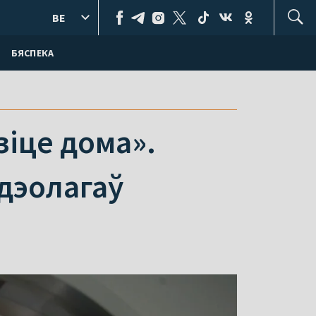
BE
БЯСПЕКА
зіце дома».
дэолагаў