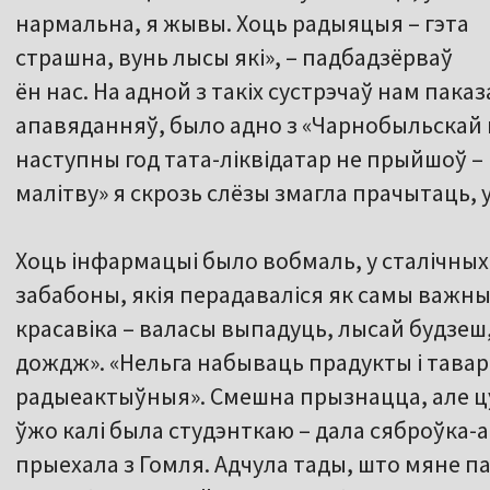
нармальна, я жывы. Хоць радыяцыя – гэта
страшна, вунь лысы які», – падбадзёрваў
ён нас. На адной з такіх сустрэчаў нам паказ
апавяданняў, было адно з «Чарнобыльскай
наступны год тата-ліквідатар не прыйшоў –
малітву» я скрозь слёзы змагла прачытаць,
Хоць інфармацыі было вобмаль, у сталічных
забабоны, якія перадаваліся як самы важны
красавіка – валасы выпадуць, лысай будзеш
дождж». «Нельга набываць прадукты і тавар
радыеактыўныя». Смешна прызнацца, але цу
ўжо калі была студэнткаю – дала сяброўка-а
прыехала з Гомля. Адчула тады, што мяне п