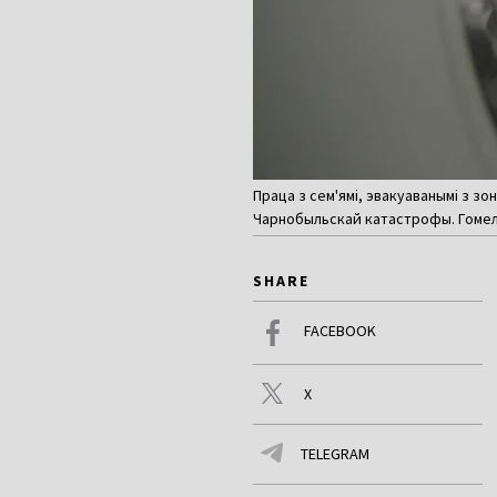
Праца з сем'ямі, эвакуаванымі з з
Чарнобыльскай катастрофы. Гомель, 
SHARE
FACEBOOK
X
TELEGRAM