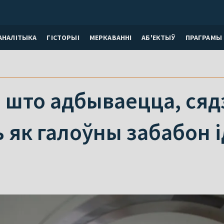
АНАЛІТЫКА
ГІСТОРЫІ
МЕРКАВАННI
АБ'ЕКТЫЎ
ПРАГРАМЫ
 што адбываецца, сяд
як галоўны забабон і