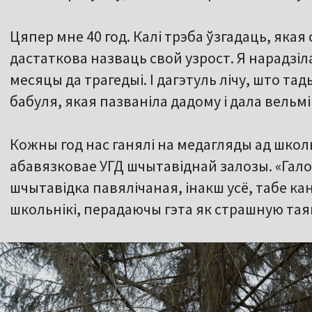
Цяпер мне 40 год. Калі трэба ўзгадаць, яка
дастаткова назваць свой узрост. Я нарадзі
месяцы да трагедыі. І дагэтуль лічу, што тад
бабуля, якая пазваніла дадому і дала вель
Кожны год нас ганялі на медагляды ад школ
абавязковае УГД шчытавіднай залозы. «Галоў
шчытавідка павялічаная, інакш усё, табе ка
школьнікі, перадаючы гэта як страшную тая