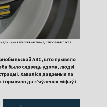
 медыцыны і экалогіі чалавека, створаным пасля
Чарнобыльскай АЭС, што прывяло
рэба было сядзець удома, людзі
страцыі. Хаваліся дадзеныя па
 і прывяло да з’яўлення міфаў і