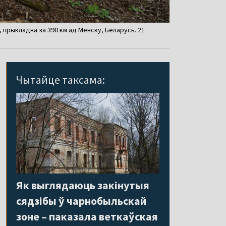
 прыкладна за 390 км ад Менску, Беларусь. 21
Чытайце таксама:
Як выглядаюць закінутыя
сядзібы ў чарнобыльскай
зоне – паказала веткаўская