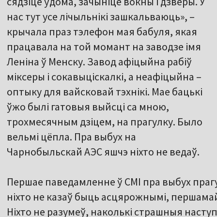
сядзіце ўдома, зачыніце вокны і дзверы. У
нас тут усе лічыльнікі зашкальваюць», –
крычала праз тэлефон мая бабуля, якая
працавала на той момант на заводзе імя
Леніна ў Менску. Завод афіцыйна рабіў
міксеры і сокавыціскалкі, а неафіцыйна –
оптыку для вайсковай тэхнікі. Мае бацькі
ўжо былі гатовыя выйсці са мною,
трохмесячным дзіцем, на прагулку. Было
вельмі цёпла. Пра выбух на
Чарнобыльскай АЭС яшчэ ніхто не ведаў.
Першае паведамленне ў СМІ пра выбух прагу
ніхто не казаў быць асцярожнымі, першамай
Ніхто не разумеў, наколькі страшныя насту