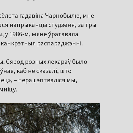
я сёлета гадавіна Чарнобылю, мне
лася напрыканцы студзеня, за тры
ы, у 1986-м, мяне ўратавала
мі канкрэтныя распараджэнні.
ы. Сярод розных лекараў было
нае, каб не сказалі, што
нец», – перашэптваліся мы,
мніцу.