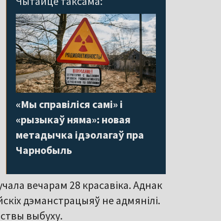
Чытайце таксама:
«Мы справіліся самі» і
«рызыкаў няма»: новая
метадычка ідэолагаў пра
Чарнобыль
чала вечарам 28 красавіка. Аднак
скіх дэманстрацыяў не адмянілі.
пствы выбуху.