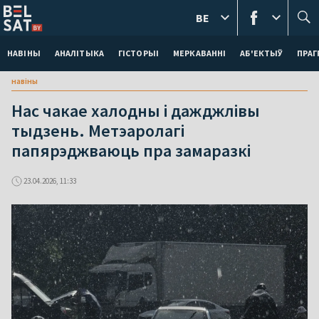
BE
НАВІНЫ
АНАЛІТЫКА
ГІСТОРЫІ
МЕРКАВАННI
АБ'ЕКТЫЎ
ПРАГ
навіны
Нас чакае халодны і дажджлівы
тыдзень. Метэаролагі
папярэджваюць пра замаразкі
23.04.2026, 11:33