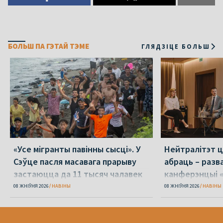
БОЛЬШ ПА ГЭТАЙ ТЭМЕ
ГЛЯДЗІЦЕ БОЛЬШ
«Усе мігранты павінны сысці». У
Нейтралітэт ц
Сэўце пасля масавага прарыву
абраць – разв
застаюцца да 11 тысяч чалавек
канферэнцыі 
08 ЖНІЎНЯ 2026
НАВІНЫ
08 ЖНІЎНЯ 2026
НАВІНЫ