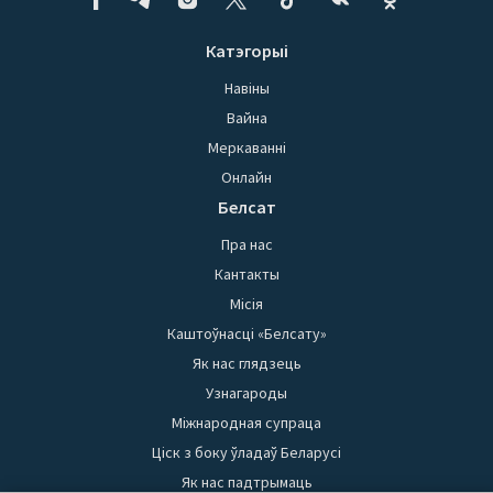
Катэгорыі
Навіны
Вайна
Меркаванні
Онлайн
Белсат
Пра нас
Кантакты
Місія
Каштоўнасці «Белсату»
Як нас глядзець
Узнагароды
Міжнародная супраца
Ціск з боку ўладаў Беларусі
Як нас падтрымаць