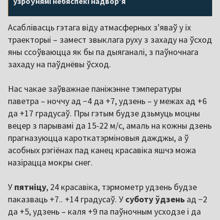
узроўнямі небяспекі надворʼя
Асаблівасць гэтага віду атмасферных з'яваў у іх
траекторыі – замест звыклага руху з захаду на ўсход
яны ссоўваюцца як бы па дыяганалі, з паўночнага
захаду на паўднёвы ўсход.
Нас чакае заўважнае паніжэнне тэмпературы
паветра – ноччу ад −4 да +7, удзень – у межах ад +6
да +17 градусаў. Пры гэтым будзе дзьмуць моцны
вецер з парывамі да 15-22 м/с, амаль на кожны дзень
прагназуюцца кароткатэрміновыя дажджы, а ў
асобных рэгіёнах пад канец красавіка яшчэ можа
назірацца мокры снег.
У
пятніцу
, 24 красавіка, тэрмометр удзень будзе
паказваць +7.. +14 градусаў. У
суботу ўдзень
ад −2
да +5, удзень – каля +9 па паўночным усходзе і да