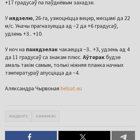
+17 градусаў па паўднёвым захадзе.
У
нядзелю
, 26-га, узмоцніцца вецер, месцамі да 22
м/с. Уначы прагназуецца ад −2 да +6 градусаў,
удзень +3.. +10.
У ноч на
панядзелак
чакаецца −3.. +3, удзень ад 4
да 11 градусаў са знакам плюс.
Аўторак
будзе
амаль такім самым, толькі ніжняя планка начных
тэмператураў апусціцца да −4.
Аляксандра Чырвоная
belsat.eu
#НАДВОР'Е
#ЗАМАРАЗКІ