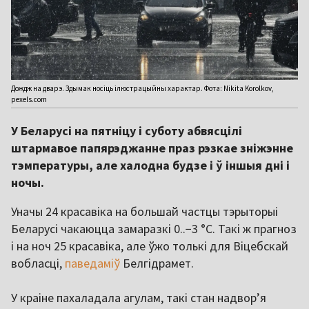
Дождж на дварэ. Здымак носіць ілюстрацыйны характар. Фота: Nikita Korolkov,
pexels.com
У Беларусі на пятніцу і суботу абвясцілі
штармавое папярэджанне праз рэзкае зніжэнне
тэмпературы, але халодна будзе і ў іншыя дні і
ночы.
Уначы 24 красавіка на большай частцы тэрыторыі
Беларусі чакаюцца замаразкі 0..−3 °С. Такі ж прагноз
і на ноч 25 красавіка, але ўжо толькі для Віцебскай
вобласці,
паведаміў
Белгідрамет.
У краіне пахаладала агулам, такі стан надворʼя