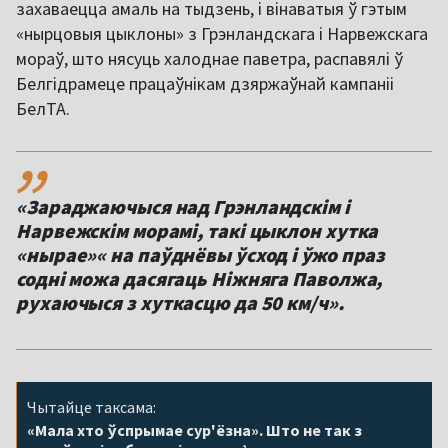
захаваецца амаль на тыдзень, і вінаватыя ў гэтым
«нырцовыя цыклоны» з Грэнландскага і Нарвежскага
мораў, што нясуць халоднае паветра, распавялі ў
Белгідрамеце працаўнікам дзяржаўнай кампаніі
БелТА.
,,
«Зараджаючыся над Грэнландскім і
Нарвежскім морамі, такі цыклон хутка
«нырае»« на паўднёвы ўсход і ўжо праз
содні можа дасягаць Ніжняга Паволжа,
рухаючыся з хуткасцю да 50 км/ч».
Чытайце таксама:
«Мала хто ўспрымае сур'ёзна». Што не так з