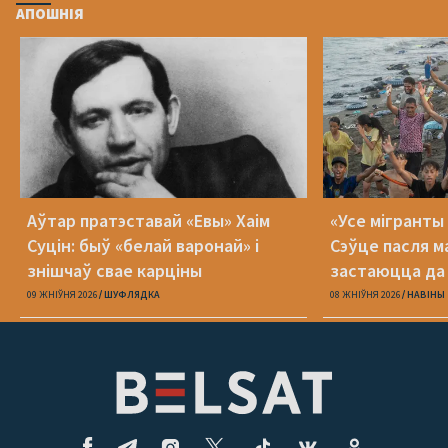
АПОШНІЯ
Аўтар пратэставай «Евы» Хаім
«Усе мігранты 
Суцін: быў «белай варонай» і
Сэўце пасля м
знішчаў свае карціны
застаюцца да 
09 ЖНІЎНЯ 2026
ШУФЛЯДКА
08 ЖНІЎНЯ 2026
НАВІНЫ