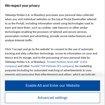
Правілы выкарыстання матэрыялаў
We respect your privacy
Інфармацыя аб адпраўніку
Telewizja Polska S.A. w likwidacji processes your personal data collected
Бяспека
when you visit individual websites on the tvp.pl Portal (hereinafter referred
Youtube
to as the Portal), including information saved using technologies used to
track and store them, such as cookies, web beacons or other similar
Белсат news
technologies enabling the provision of tailored and secure services,
personalize content and advertising, provide social media features and
Белсат Shorts
analyze Internet traffic.
Белсат Life
Click "I accept and go to the website" to consent to the use of automatic
Жэстачайшы мульт
tracking and data collection technology, access to information on your end
Belsat English
device and its storage, and to the processing of your personal data by
Telewizja Polska S.A. w likwidacji,
Trusted Partners from IAB* (1201
Biełsat PL
company)
and other
Trusted TVP Partners (93 company)
, for marketing
Белсат Now
purposes (including for automated matching of advertisements to your
interests and measuring their effectiveness) and others, which we indicate
Белсат History
below.
Белсат Music
Enable All and Enter our Website
The purposes of processing your data by TVP S.A. w likwidacji are as
Белсат Doc
follows:
My consents
Store and/or access information on a device
Advanced settings
Use limited data to select advertising
Create profiles for personalised advertising