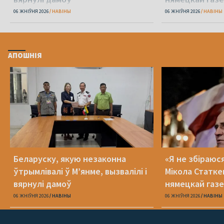
06 ЖНІЎНЯ 2026
НАВІНЫ
06 ЖНІЎНЯ 2026
НАВІНЫ
АПОШНІЯ
Беларуску, якую незаконна
«Я не збіраюс
ўтрымлівалі ў М’янме, вызвалілі і
Мікола Статке
вярнулі дамоў
нямецкай газе
06 ЖНІЎНЯ 2026
НАВІНЫ
06 ЖНІЎНЯ 2026
НАВІНЫ