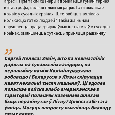
агрэсіі. Пры такім сцэнары адбываецца гуманітарная
катастрофа, вялікія плыні міграцыі. Гэта выклікае
крызіс у суседніх краінах. Што рабіць з вялікаю
колькасцю гэтых людзей? Такім жа чынам
парушаецца праца дзяржаўных інстытутаў у суседніх
краінах, змяншаецца хуткасць прыняцця рашэнняў.
,,
Сяргей Пеляса: Уявім, што па нешматлікіх
дарогах на сувальскім калідоры, на
перашыйку паміж Калінінградскаю
вобласцю і Беларуссю з Літвы скіруюцца
нават некалькі тысяч машынаў. Ці здолее
польскае войска альбо амерыканскае з
тэрыторыі Польшчы наземным шляхам
быць перакінутае ў Літву? Цяжка сабе гэта
ўявіць. Могуць папросту выклікаць блакаду
гэтых дарог.