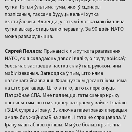
хутка. Гэтыя ўльтыматумы, якія ў сцэнары
прапісаныя, таксама будуць вельмі хутка
выстаўленыя. Здаецца, у гэтым і логіка максімальна
хутка выкарыстаць сваю перавагу. За 90 дзён NATO
можа разварушыцца.
Сяргей Пеляса
: Прынамсі сілы хуткага рэагавання
NATO, якія складаюць даволі вялікую групу войскаў.
Увесь час застаецца частка сілаў пад ружжом, яны
мабілізаваныя. Загвоздка ў тым, што няма
наземнага ўварвання. Французскім дэсантнікам няма
на што рэагаваць. Што з таго, што іх перакінуць.
Патрэбнае СПА. Мне падаецца, гэты сцэнар крыху
навеяны тым, што мы цяпер назіраем у вайне Ізраілю
і ЗША супраць Ірану. Выключна паветраная аперацыя
амаль без жаўнераў на зямлі. І гэта не спрацавала. У
Ірану маштаб крыху іншы. Мы ўсё больш крытычна
падыходзім да гэтага сцэнара. У ім апісваецца