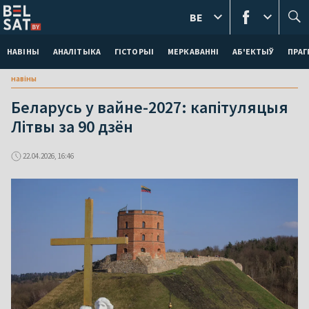
BE
НАВІНЫ
АНАЛІТЫКА
ГІСТОРЫІ
МЕРКАВАННI
АБ'ЕКТЫЎ
ПРАГ
навіны
Беларусь у вайне-2027: капітуляцыя
Літвы за 90 дзён
22.04.2026, 16:46