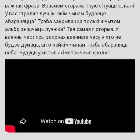
важная фраза. Возьмем старажытную сітуацыю, калі
ў вас страляе лучнік: якім чынам будзеце
абараняцца? Трэба закрывацца толькі шчытом
альбо знішчыць лучніка? Тая самая гісторыя. У
ваенны час і пры законах ваеннага часу ніхто не
будзе думаць, што нейкім чынам трэба абараняць
неба. Будуць ужытыя асіметрычныя сродкі.