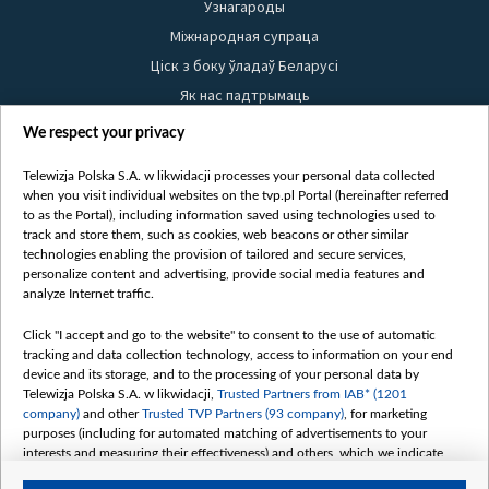
Узнагароды
Міжнародная супраца
Ціск з боку ўладаў Беларусі
Як нас падтрымаць
Правілы выкарыстання матэрыялаў
We respect your privacy
Інфармацыя аб адпраўніку
Telewizja Polska S.A. w likwidacji processes your personal data collected
Бяспека
when you visit individual websites on the tvp.pl Portal (hereinafter referred
Youtube
to as the Portal), including information saved using technologies used to
track and store them, such as cookies, web beacons or other similar
Белсат news
technologies enabling the provision of tailored and secure services,
personalize content and advertising, provide social media features and
Белсат Shorts
analyze Internet traffic.
Белсат Life
Click "I accept and go to the website" to consent to the use of automatic
Жэстачайшы мульт
tracking and data collection technology, access to information on your end
Belsat English
device and its storage, and to the processing of your personal data by
Telewizja Polska S.A. w likwidacji,
Trusted Partners from IAB* (1201
Biełsat PL
company)
and other
Trusted TVP Partners (93 company)
, for marketing
Белсат Now
purposes (including for automated matching of advertisements to your
interests and measuring their effectiveness) and others, which we indicate
Белсат History
below.
Белсат Music