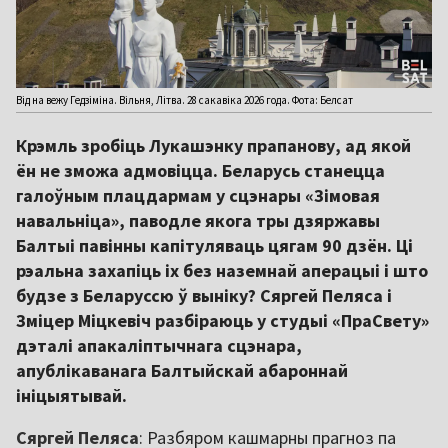
Від на вежу Гедзіміна. Вільня, Літва. 28 сакавіка 2026 года. Фота: Белсат
Крэмль зробіць Лукашэнку прапанову, ад якой
ён не зможа адмовіцца. Беларусь станецца
галоўным плацдармам у сцэнары «Зімовая
навальніца», паводле якога тры дзяржавы
Балтыі павінны капітуляваць цягам 90 дзён. Ці
рэальна захапіць іх без наземнай аперацыі і што
будзе з Беларуссю ў выніку? Сяргей Пеляса і
Зміцер Міцкевіч разбіраюць у студыі «ПраСвету»
дэталі апакаліптычнага сцэнара,
апублікаванага Балтыйскай абароннай
ініцыятывай.
Сяргей Пеляса
: Разбяром кашмарны прагноз па