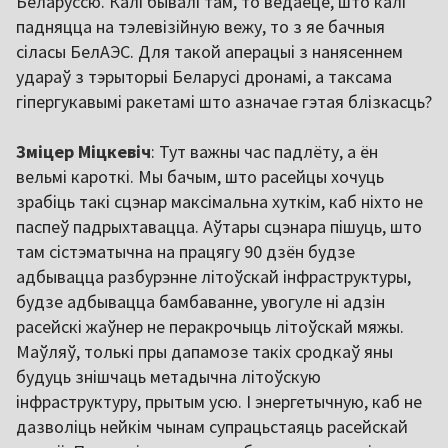
Беларуссю. Калі бывалі там, то ведаеце, што калі
падняцца на тэлевізійную вежу, то з яе бачныя
сіласы БелАЭС. Для такой аперацыі з нанясеннем
удараў з тэрыторыі Беларусі дронамі, а таксама
гіпергукавымі ракетамі што азначае гэтая блізкасць?
Зміцер Міцкевіч
: Тут важны час падлёту, а ён
вельмі кароткі. Мы бачым, што расейцы хочуць
зрабіць такі сцэнар максімальна хуткім, каб ніхто не
паспеў падрыхтавацца. Аўтары сцэнара пішуць, што
там сістэматычна на працягу 90 дзён будзе
адбывацца разбурэнне літоўскай інфраструктуры,
будзе адбывацца бамбаванне, увогуле ні адзін
расейскі жаўнер не перакрочыць літоўскай мяжы.
Маўляў, толькі пры дапамозе такіх сродкаў яны
будуць знішчаць метадычна літоўскую
інфраструктуру, прытым усю. І энергетычную, каб не
дазволіць нейкім чынам супрацьстаяць расейскай