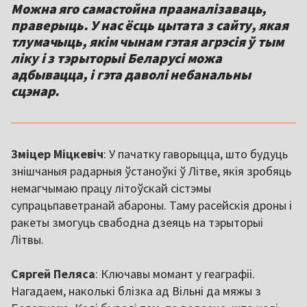
Можна яго самастойна прааналізаваць,
праверыць. У нас ёсць цытата з сайту, якая
тлумачыць, якім чынам гэтая агрэсія ў тым
ліку і з тэрыторыі Беларусі можа
адбывацца, і гэта даволі небанальны
сцэнар.
Зміцер Міцкевіч
: У пачатку гаворыцца, што будуць
знішчаныя радарныя ўстаноўкі ў Літве, якія зробяць
немагчымаю працу літоўскай сістэмы
супрацьпаветранай абароны. Таму расейскія дроны і
ракеты змогуць свабодна дзеяць на тэрыторыі
Літвы.
Сяргей Пеляса
: Ключавы момант у геаграфіі.
Нагадаем, наколькі блізка ад Вільні да мяжы з