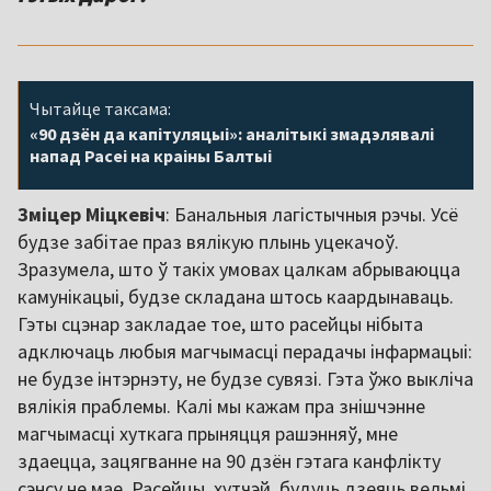
Чытайце таксама:
«90 дзён да капітуляцыі»: аналітыкі змадэлявалі
напад Расеі на краіны Балтыі
Зміцер Міцкевіч
: Банальныя лагістычныя рэчы. Усё
будзе забітае праз вялікую плынь уцекачоў.
Зразумела, што ў такіх умовах цалкам абрываюцца
камунікацыі, будзе складана штось каардынаваць.
Гэты сцэнар закладае тое, што расейцы нібыта
адключаць любыя магчымасці перадачы інфармацыі:
не будзе інтэрнэту, не будзе сувязі. Гэта ўжо выкліча
вялікія праблемы. Калі мы кажам пра знішчэнне
магчымасці хуткага прыняцця рашэнняў, мне
здаецца, зацягванне на 90 дзён гэтага канфлікту
сэнсу не мае. Расейцы, хутчэй, будуць дзеяць вельмі