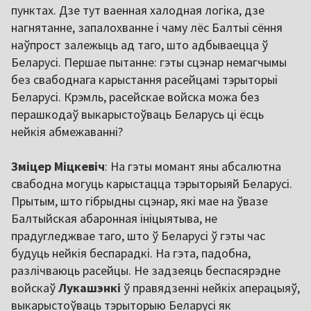
пунктах. Дзе тут ваенная халодная логіка, дзе
нагнятанне, запалохванне і чаму лёс Балтыі сёння
наўпрост залежыць ад таго, што адбываецца ў
Беларусі. Першае пытанне: гэты сцэнар немагчымы
без свабоднага карыстання расейцамі тэрыторыі
Беларусі. Крэмль, расейскае войска можа без
перашкодаў выкарыстоўваць Беларусь ці ёсць
нейкія абмежаванні?
Зміцер Міцкевіч
: На гэты момант яны абсалютна
свабодна могуць карыстацца тэрыторыяй Беларусі.
Прытым, што гібрыдны сцэнар, які мае на ўвазе
Балтыйская абаронная ініцыятыва, не
прадугледжвае таго, што ў Беларусі ў гэты час
будуць нейкія беспарадкі. На гэта, падобна,
разлічваюць расейцы. Не задзеяць беспасярэдне
войскаў
Лукашэнкі
ў правядзенні нейкіх аперацыяў,
выкарыстоўваць тэрыторыю Беларусі як