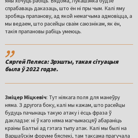
яны хочуць рабіць. Вядома, Лукашэнка будзе
спрабаваць даказаць, што ён ні пры чым. Калі яму
зробяць прапанову, ад якой немагчыма адмовіцца, а
мы ведаем, што расейцы сваім саюзнікам, як ён,
такія прапановы рабіць умеюць.
,,
Сяргей Пеляса: Зрэшты, такая сітуацыя
была ў 2022 годзе.
Зміцер Міцкевіч
: Тут ніякага поля для манеўру
няма. З другога боку, калі мы кажам, што расейцы
будуць пачынаць такую атаку і ёсць фраза ў
дакладзе: ні ў каго няма магчымасцяў абараніць
краіны Балтыі ад гэтага тыпу атак. Калі мы былі на
Варшаўскім форуме бяспекі, там таксама прагучала