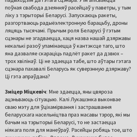
поўная свабода дзеянняў расейцаў у паветры, у тым
ліку з тэрыторыі Беларусі. Запускаюць ракеты,
разгортваюць радыёэлектронную барацьбу, дроны
ляцяць тысячамі. Прычым роля Беларусі ў гэтым
сцэнары не згадваецца, хаця назва нашай дзяржавы
некалькі разоў упамінаецца ў кантэксце таго, што
яна дазваляе скараціць падлёт ракет да дзвюх –
трох хвілінаў. Ці не здаецца табе, што аўтары гэтага
сцэнара пахавалі Беларусь як суверэнную дзяржаву?
Ці гэта апраўдана?
Зміцер Міцкевіч
: Мне здаецца, яны цвяроза
ацэньваюць сітуацыю. Калі Лукашэнка выконвае
сваю мэту для ўціхамірвання і застрашвання
беларускага насельніцтва праз масавы тэрор, які мы
бачым на тэрыторыі Беларусі, то не застаецца
ніякага поля для манеўраў. Расейцы робяць тое, што