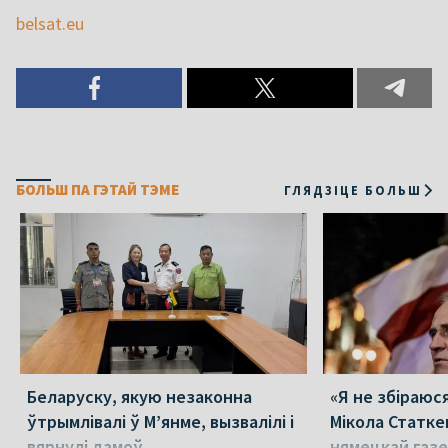
belsat.eu
БОЛЬШ ПА ГЭТАЙ ТЭМЕ
ГЛЯДЗІЦЕ БОЛЬШ
Беларуску, якую незаконна
«Я не збіраюс
ўтрымлівалі ў М’янме, вызвалілі і
Мікола Статке
вярнулі дамоў
нямецкай газе