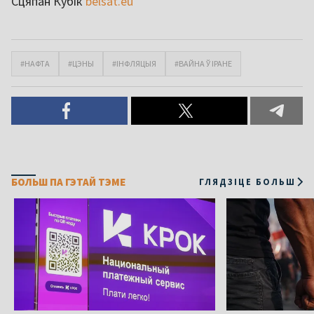
Сцяпан Кубік
belsat.eu
#НАФТА
#ЦЭНЫ
#ІНФЛЯЦЫЯ
#ВАЙНА Ў ІРАНЕ
БОЛЬШ ПА ГЭТАЙ ТЭМЕ
ГЛЯДЗІЦЕ БОЛЬШ