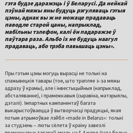
гэта будзе даражэць і ў Беларусі. Да нейкай
пэўнай мяжы яны будуць рэгуляваць гэтыя
цэны, аднак вы ж не можаце прадаваць
паводле старой цаны, напрыклад,
мабільны тэлефон, калі ён падаражэе ў
паўтара раза. Альбо іх не будуць наагул
прадаваць, або трэба павышаць цэны».
Пры гэтым цэны могуць вырасці не толькі на
спажывецкія тавары (тое, што трапляе з-за мяжы
адразу ў крамы), але і інвестыцыйныя (напрыклад,
абсталяванне), і прамежкавыя (сыравіна, матэрыялы,
дэталі). Імпартных кампанентаў багата
выкарыстоўваецца ў вытворчасці прадукцыі, якая
потым атрымоўвае лэйбл «made in Belarus»: толькі
за студзень – люты сёлета ў краіну завезлі
прамежкавых тавараў амаль на $ 4 млрд (гэта больш