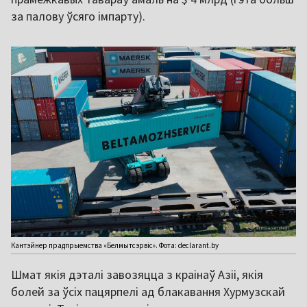
за палову ўсяго імпарту).
Кантэйнер прадпрыемства «Белмытсэрвіс». Фота: declarant.by
Шмат якія дэталі завозяцца з краінаў Азіі, якія
болей за ўсіх пацярпелі ад блакавання Хурмузскай