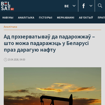
BE
НАВІНЫ
АНАЛІТЫКА
ГІСТОРЫІ
МЕРКАВАННI
АБ'ЕКТЫЎ
ПРАГ
Аналітыка
Ад прэзерватываў да падарожжаў –
што можа падаражэць у Беларусі
праз дарагую нафту
23.04.2026, 04:00