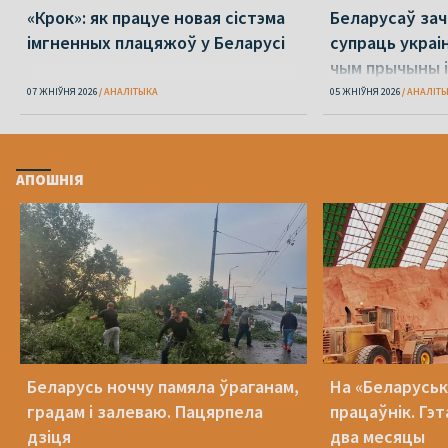
«Крок»: як працуе новая сістэма
Беларусаў зача
імгненных плацяжоў у Беларусі
супраць украі
чым прычыны і
07 ЖНІЎНЯ 2026
АНАЛІТЫКА
05 ЖНІЎНЯ 2026
АНАЛІТ
АПОШНІЯ
Беларусь ноччу памяла ўраганам,
На «Беларуська
градам і залеваю. Пацярпела
працаўнік. Гэт
дзіця
два месяцы