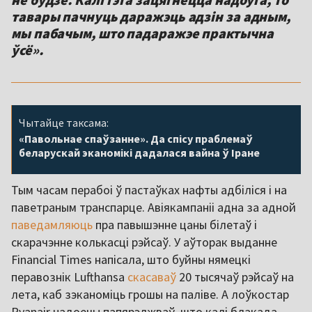
тавары пачнуць даражэць адзін за адным,
мы пабачым, што падаражэе практычна
ўсё».
Чытайце таксама:
«Павольнае спаўзанне». Да спісу праблемаў
беларускай эканомікі дадалася вайна ў Іране
Тым часам перабоі ў пастаўках нафты адбіліся і на
паветраным транспарце. Авіякампаніі адна за адной
паведамляюць
пра павышэнне цаны білетаў і
скарачэнне колькасці рэйсаў. У аўторак выданне
Financial Times напісала, што буйны нямецкі
перавознік Lufthansa
скасаваў
20 тысячаў рэйсаў на
лета, каб зэканоміць грошы на паліве. А лоўкостар
Ryanair надоечы папярэджваў, што калі блакада