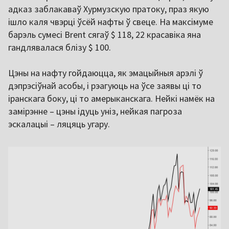
адказ заблакаваў Хурмузскую пратоку, праз якую
ішло каля чвэрці ўсёй нафты ў свеце. На максімуме
барэль сумесі Brent сягаў $ 118, 22 красавіка яна
гандлявалася блізу $ 100.
Цэны на нафту гойдаюцца, як эмацыйныя арэлі ў
дэпрэсіўнай асобы, і рэагуюць на ўсе заявы ці то
іранскага боку, ці то амерыканскага. Нейкі намёк на
замірэнне – цэны ідуць уніз, нейкая пагроза
эскалацыі – ляцяць угару.