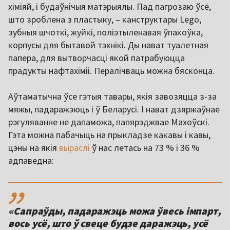
хіміяй, і будаўнічыя матэрыялы. Пад пагрозаю ўсё,
што зроблена з пластыку, – канструктары Lego,
зубныя шчоткі, жуйкі, поліэтыленавая ўпакоўка,
корпусы для бытавой тэхнікі. Ды нават туалетная
папера, для вытворчасці якой патрабуюцца
прадукты нафтахіміі. Пералічваць можна бясконца.
Аўтаматычна ўсе гэтыя тавары, якія завозяцца з-за
мяжы, падаражэюць і ў Беларусі. І нават дзяржаўнае
рэгуляванне не дапаможа, папярэджвае Махоўскі.
Гэта можна пабачыць на прыкладзе какавы і кавы,
цэны на якія
выраслі
ў нас летась на 73 % і 36 %
адпаведна:
,,
«Сапраўды, падаражэць можа ўвесь імпарт,
вось усё, што ў свеце будзе даражэць, усё