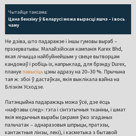
Чытайце таксама:
Цана бензіну ў Беларусі можа вырасці яшчэ – і вось
чаму
Не дзіва, што падаражэе і іншы гумовы выраб –
прэзерватывы. Малайзійская кампанія Karex Bhd,
якая лічыцца найбуйнейшым у свеце вытворцам
кандомаў і робіць іх, напрыклад, для брэнду Durex,
плануе
павысіць
цэны адразу на 20–30 %. Прычына
тая ж: збоі ў дастаўках, якія выклікала вайна на
Блізкім Усходзе.
Патэнцыйна падаражэць можа ўсё, дзе ёсць
«нафтавы след»: гэта і сінтэтычныя тканіны, і шмат
якія медычныя вырабы (акрамя ўжо згаданых
пальчатак – аднаразовыя шпрыцы, пратэзы,
кантактныя лінзы, лекі), і касметыка з бытавой