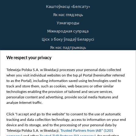
Каштоўнасці «Белсату»
Як нас глядзець
Узнагароды
Міжнародная супраца
Ціск з боку ўладаў Беларусі
Як нас падтрымаць
Правілы выкарыстання матэрыялаў
We respect your privacy
Інфармацыя аб адпраўніку
Telewizja Polska S.A. w likwidacji processes your personal data collected
Бяспека
when you visit individual websites on the tvp.pl Portal (hereinafter referred
Youtube
to as the Portal), including information saved using technologies used to
track and store them, such as cookies, web beacons or other similar
Белсат news
technologies enabling the provision of tailored and secure services,
personalize content and advertising, provide social media features and
Белсат Shorts
analyze Internet traffic.
Белсат Life
Click "I accept and go to the website" to consent to the use of automatic
Жэстачайшы мульт
tracking and data collection technology, access to information on your end
Belsat English
device and its storage, and to the processing of your personal data by
Telewizja Polska S.A. w likwidacji,
Trusted Partners from IAB* (1201
Biełsat PL