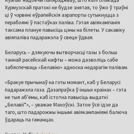
Хурмузскай пратокі не будзе знятая, то ўжо ў траўні
ці ў чэрвені еўрапейскія аэрапорты сутыкнуцца з
перабоямі ў пастаўках паліва. Гэтая авіякампанія
таксама плануе павысіць цэны на білеты. У сакавіку
авіяпаліва падаражэла ў свеце ўдвая.
Беларусь – дзякуючы вытворчасці газы з больш
таннай расейскай нафты – можа дазволіць сабе
забяспечваць «Белавію» адносна недарагім палівам.
«Бракуе прычынаў на гэты момант, каб у Беларусі
падаражэла газа. Дазапраўка ў іншых краінах – гэта
не тыя аб'ёмы, каб істотна павысіць выдаткі
„Белавіі“», – уважае Махоўскі. Затое ўсё ідзе да
таго, што падарожжы іншымі авіякампаніямі балюча
ўдараць па гаманцах.