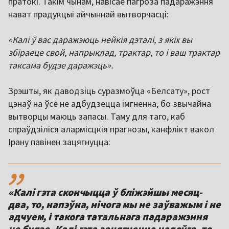
пратокі. Такім чынам, навісае пагроза падаражэння
нават прадукцыі айчыннай вытворчасці:
«Калі ў вас даражэюць нейкія дэталі, з якіх вы
збіраеце свой, напрыклад, трактар, то і ваш трактар
таксама будзе даражэць».
Зрэшты, як даводзіць суразмоўца «Белсату», рост
цэнаў на ўсё не адбудзецца імгненна, бо звычайна
вытворцы маюць запасы. Таму для таго, каб
спраўдзіліся алармісцкія прагнозы, канфлікт вакол
Ірану павінен зацягнуцца:
,,
«Калі гэта скончыцца ў бліжэйшы месяц-
два, то, напэўна, нічога мы не заўважым і не
адчуем, і такога татальнага падаражэння
не будзе. Калі гэта зацягнецца надоўга, то