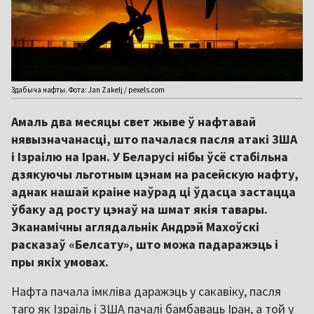
Здабыча нафты. Фота: Jan Zakelj / pexels.com
Амаль два месяцы свет жыве ў нафтавай
нявызначанасці, што пачалася пасля атакі ЗША
і Ізраілю на Іран. У Беларусі нібы ўсё стабільна
дзякуючы льготным цэнам на расейскую нафту,
аднак нашай краіне наўрад ці ўдасца застацца
ўбаку ад росту цэнаў на шмат якія тавары.
Эканамічны аглядальнік Андрэй Махоўскі
расказаў «Белсату», што можа падаражэць і
пры якіх умовах.
Нафта пачала імкліва даражэць у сакавіку, пасля
таго як Ізраіль і ЗША пачалі бамбаваць Іран, а той у