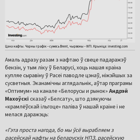
Цана нафты. Чорны графік – сумесь Brent, чырвоны – WTI. Крыніца: investing.com
Амаль адразу разам з нафтаю ў свеце падаражэў
бензін, у тым ліку ў Беларусі, хоць нашая краіна
купляе сыравіну ў Расеі паводле цэнаў, ніжэйшых за
сусветныя. Эканамічны аглядальнік, аўтар праграмы
«Оптимум» на канале «Белорусы и рынок»
Андрэй
Махоўскі
сказаў «Белсату», што дзякуючы
«крамлёўскай ільгоце» паліва ў нашай краіне і не
мелася даражэць:
«Гэта проста нагода, бо мы ўсё вырабляем з
расейскай нафты на беларускіх НПЗ, расейскую