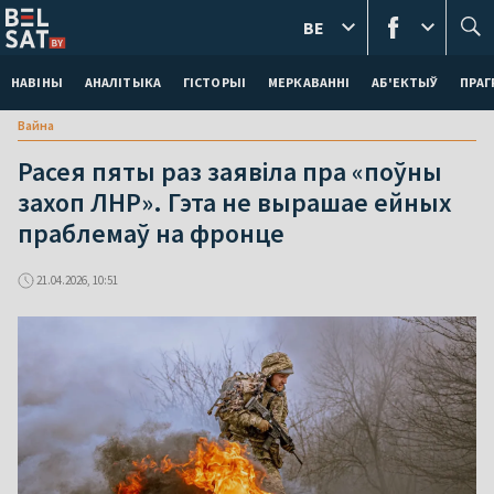
BE
НАВІНЫ
АНАЛІТЫКА
ГІСТОРЫІ
МЕРКАВАННI
АБ'ЕКТЫЎ
ПРАГ
Вайна
Расея пяты раз заявіла пра «поўны
захоп ЛНР». Гэта не вырашае ейных
праблемаў на фронце
21.04.2026, 10:51