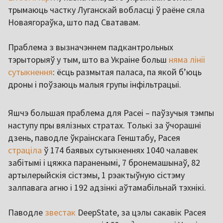
трымаюць частку Луганскай вобласці ў раёне сяла
Новаягораўка, што пад Сватавам.
Праблема з вызначэннем падкантрольных
тэрыторыяў у тым, што ва Украіне больш
няма лініі
сутыкнення
: ёсць размытая паласа, па якой б’юць
дроны і поўзаюць малыя групы інфільтрацыі.
Яшчэ большая праблема для Расеі – паўзучыя тэмпы
наступу пры вялізных стратах. Толькі за ўчорашні
дзень, паводле ўкраінскага Генштабу, Расея
страціла
ў 174 баявых сутыкненнях 1040 чалавек
забітымі і цяжка параненымі, 7 бронемашынаў, 82
артылерыйскія сістэмы, 1 рэактыўную сістэму
залпавага агню і 192 адзінкі аўтамабільнай тэхнікі.
Паводле
звестак
DeepState, за цэлы сакавік Расея