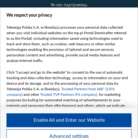
Як нас падтрымаць
Правілы выкарыстання матэрыялаў
We respect your privacy
Інфармацыя аб адпраўніку
Telewizja Polska S.A. w likwidacji processes your personal data collected
Бяспека
when you visit individual websites on the tvp.pl Portal (hereinafter referred
Youtube
to as the Portal), including information saved using technologies used to
track and store them, such as cookies, web beacons or other similar
Белсат news
technologies enabling the provision of tailored and secure services,
personalize content and advertising, provide social media features and
Белсат Shorts
analyze Internet traffic.
Белсат Life
Click "I accept and go to the website" to consent to the use of automatic
Жэстачайшы мульт
tracking and data collection technology, access to information on your end
Belsat English
device and its storage, and to the processing of your personal data by
Telewizja Polska S.A. w likwidacji,
Trusted Partners from IAB* (1201
Biełsat PL
company)
and other
Trusted TVP Partners (93 company)
, for marketing
Белсат Now
purposes (including for automated matching of advertisements to your
interests and measuring their effectiveness) and others, which we indicate
Белсат History
below.
Белсат Music
Enable All and Enter our Website
The purposes of processing your data by TVP S.A. w likwidacji are as
Белсат Doc
follows:
My consents
Store and/or access information on a device
Advanced settings