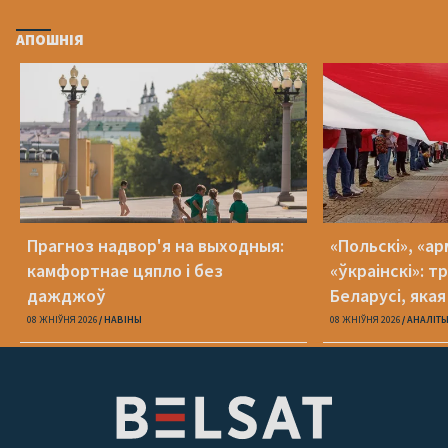
АПОШНІЯ
Прагноз надвор'я на выходныя:
«Польскі», «ар
камфортнае цяпло і без
«ўкраінскі»: 
дажджоў
Беларусі, яка
08 ЖНІЎНЯ 2026
НАВІНЫ
08 ЖНІЎНЯ 2026
АНАЛІТ