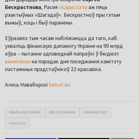
Бескрастнова
, Расея
скарыстала
аж пяць
рэактыўных «Шагэдаў». Бескрастноў пры гэтым
выжыў, хоць і быў паранены.
Еўразвяз тым часам набліжаецца да таго, каб
ухваліць фінансаую дапамогу Украіне на 90 млрд
еўра – пытанне адпаведнай папраўкі ў бюджэт
вынесенае
на парадак дня паседжання камітэту
пастаянных прадстаўнікоў 22 красавіка.
Алесь Наваборскі
belsat.eu
#ВАЙНА ВА УКРАІНЕ
#РАСЕЯ-УКРАІНА
#УКРАІНА-2022
#ЛУГАНСК