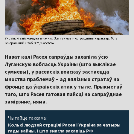
Украінскі вайсковец на вучэннях. Здымак мае ілюстрацыйны характар. Фота:
Генеральний штаб ЗСУ / Facebook
Нават калі Расея сапраўды захапіла ўсю
Луганскую вобласць Украіны (што выклікае
сумневы), у расейскіх войскаў застаецца
мноства праблемаў – ад вялізных стратаў на
фронце да ўкраінскіх атак у тыле. Прыкметаў
таго, што Расея гатовая пайсці на сапраўднае
замірэнне, няма.
Чытайце таксама:
Колькі людзей страцілі Расея і Украіна за чатыры
гады вайны. І што змагла захапіць РФ