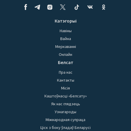
Катэгорыі
Навіны
Вайна
Меркаванні
Онлайн
Белсат
Пра нас
Кантакты
Місія
Каштоўнасці «Белсату»
Як нас глядзець
Узнагароды
Міжнародная супраца
Ціск з боку ўладаў Беларусі