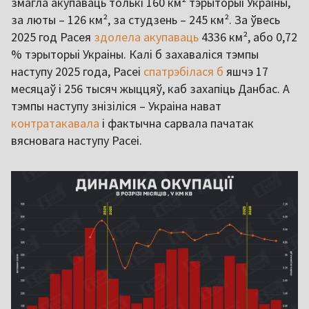
змагла акупаваць толькі 160 км² тэрыторыі Украіны,
за люты – 126 км², за студзень – 245 км². За ўвесь
2025 год Расея
здолела акупаваць
4336 км², або 0,72
% тэрыторыі Украіны. Калі б захаваліся тэмпы
наступу 2025 года, Расеі
спатрэбілася б
яшчэ 17
месяцаў і 256 тысяч жыццяў, каб захапіць Данбас. А
тэмпы наступу знізіліся – Украіна нават
контратакавала
і фактычна сарвала пачатак
вясновага наступу Расеі.