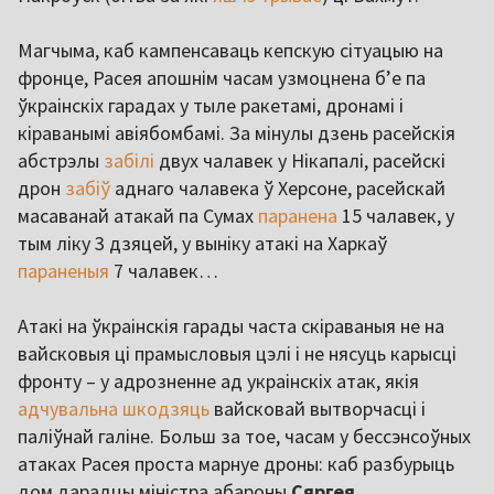
Магчыма, каб кампенсаваць кепскую сітуацыю на
фронце, Расея апошнім часам узмоцнена б’е па
ўкраінскіх гарадах у тыле ракетамі, дронамі і
кіраванымі авіябомбамі. За мінулы дзень расейскія
абстрэлы
забілі
двух чалавек у Нікапалі, расейскі
дрон
забіў
аднаго чалавека ў Херсоне, расейскай
масаванай атакай па Сумах
паранена
15 чалавек, у
тым ліку 3 дзяцей, у выніку атакі на Харкаў
параненыя
7 чалавек…
Атакі на ўкраінскія гарады часта скіраваныя не на
вайсковыя ці прамысловыя цэлі і не нясуць карысці
фронту – у адрозненне ад украінскіх атак, якія
адчувальна шкодзяць
вайсковай вытворчасці і
паліўнай галіне. Больш за тое, часам у бессэнсоўных
атаках Расея проста марнуе дроны: каб разбурыць
дом дарадцы міністра абароны
Сяргея