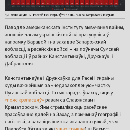
Дынаміка акупацыі Расеяй тэрыторыяў Украіны. Выява: DeepState / Telegram
Паводле амерыканскага Інстытуту вывучэння вайны,
апошнім часам украінскія войскі прасунуліся ў
напрамку Баравой і на захадзе Запарожскай
вобласці, а расейскія войскі – на поўначы Сумскай
вобласці і ў раёнах Канстантынаўкі, Дружкаўкі і
Дабраполля.
Канстантынаўка і Дружкаўка для Расеі і Украіны
куды важнейшыя за «недазахопленую» частку
Луганскай вобласці. Гэтыя гарады ўваходзяць у
«пояс крэпасцяў»
разам са Славянскам і
Краматорскам. Яны стрымліваюць расейскае
прасоўванне далей на Захад з прычынаў геаграфіі і
лагістыкі, а захапіць іх можа аказацца цяжэй, чым
Пакроўск (бітва за які
яшчэ трывае
) ці Бахмут.