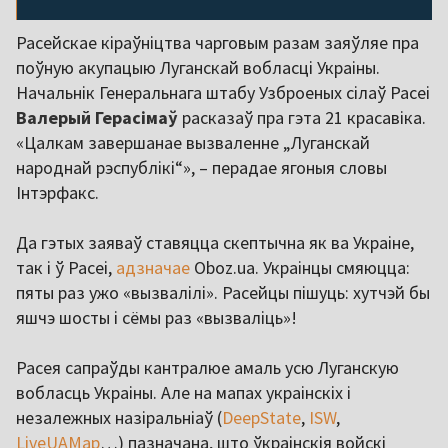
Расейскае кіраўніцтва чарговым разам заяўляе пра
поўную акупацыю Луганскай вобласці Украіны.
Начальнік Генеральнага штабу Узброеных сілаў Расеі
Валерый Герасімаў
расказаў пра гэта 21 красавіка.
«Цалкам завершанае вызваленне „Луганскай
народнай рэспублікі“», – перадае ягоныя словы
Інтэрфакс.
Да гэтых заяваў ставяцца скептычна як ва Украіне,
так і ў Расеі,
адзначае
Oboz.ua. Украінцы смяюцца:
пяты раз ужо «вызвалілі». Расейцы пішуць: хутчэй бы
яшчэ шосты і сёмы раз «вызваліць»!
Расея сапраўды кантралюе амаль усю Луганскую
вобласць Украіны. Але на мапах украінскіх і
незалежных назіральніаў (
DeepState
,
ISW
,
LiveUAMap
…) пазначана, што ўкраінскія войскі