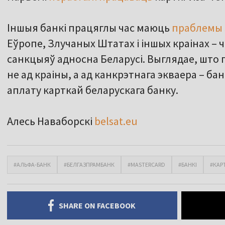
Іншыя банкі працяглы час маюць
праблемы з
Еўропе, Злучаных Штатах і іншых краінах – ча
санкцыяў адносна Беларусі. Выглядае, што
не ад краіны, а ад канкрэтнага экваера – ба
аплату карткай беларускага банку.
Алесь Наваборскі
belsat.eu
#АЛЬФА-БАНК
#БЕЛГАЗПРАМБАНК
#MASTERCARD
#БАНКІ
#КАР
SHARE ON FACEBOOK