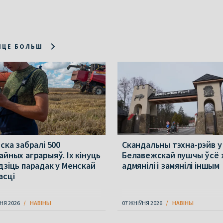
ІЦЕ БОЛЬШ
ска забралі 500
Скандальны тэхна-рэйв у
айных аграрыяў. Іх кінуць
Белавежскай пушчы ўсё
дзіць парадак у Менскай
адмянілі і замянілі іншым
асці
НЯ 2026
НАВІНЫ
07 ЖНІЎНЯ 2026
НАВІНЫ