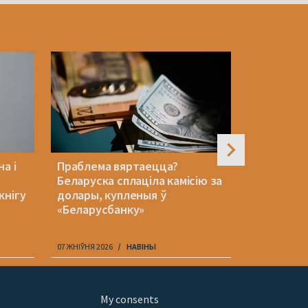
а і
Праблема вяртаецца?
У войска 
Беларуска сплаціла камісію за
нядбайных
кнігу
долары, купленыя ў
наводзіць
«Беларусбанку»
вобласці
07 ЖНІЎНЯ 2026
НАВІНЫ
07 ЖНІЎНЯ 202
My consents