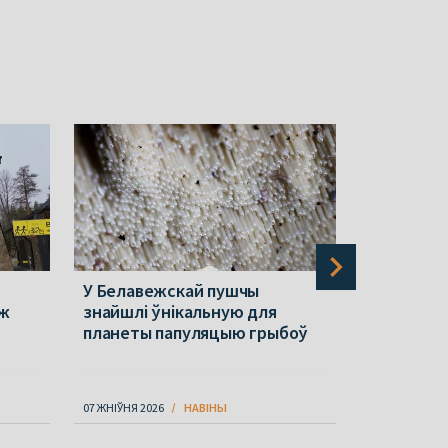
У Белавежскай пушчы
Праблема
 ж
знайшлі ўнікальную для
Беларуска
планеты папуляцыю грыбоў
долары, 
«Беларус
07 ЖНІЎНЯ 2026
НАВІНЫ
07 ЖНІЎНЯ 202