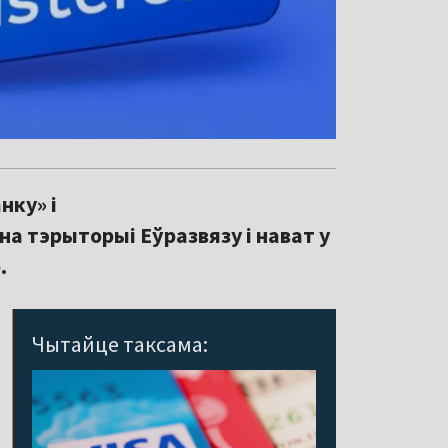
нку» і
а тэрыторыі Еўразвязу і нават у
.
Чытайце таксама: