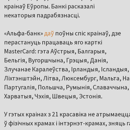
краінаў Еўропы. Банкі расказалі
некаторыя падрабязнасці.
«Альфа-банк»
даў
поўны спіс краінаў, дзе
перастануць працаваць яго карткі
MasterCard: гэта Аўстрыя, Балгарыя,
Бельгія, Вугоршчына, Грэцыя, Данія,
Злучанае Каралеўства, Ірландыя, Ісландыя, Іс
Ліхтэнштэйн, Літва, Люксембург, Мальта, Н
Партугалія, Польшча, Румынія, Славаччына,
Харватыя, Чэхія, Швецыя, Эстонія.
У гэтых краінах з 21 красавіка не атрымаец
ў фізічных крамах і інтэрнэт-крамах, зняць 