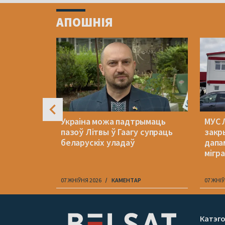
1
АПОШНІЯ
of
4
яла
Украіна можа падтрымаць
МУС 
алеваю.
пазоў Літвы ў Гаагу супраць
закр
беларускіх уладаў
дапа
мігр
07 ЖНІЎНЯ 2026
КАМЕНТАР
07 ЖНІЎ
Item
1
Катэго
of