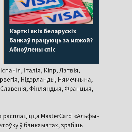
Карткі якіх беларускіх
банкаў працуюць за мяжой?
Абноўлены спіс
панія, Італія, Кіпр, Латвія,
арвегія, Нідэрланды, Нямеччына,
 Славенія, Фінляндыя, Францыя,
ца расплаціцца MasterCard «Альфы»
гатоўку ў банкаматах, зрабіць