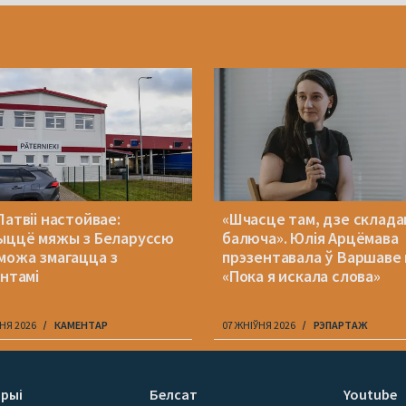
Латвіі настойвае:
«Шчасце там, дзе складан
ыццё мяжы з Беларуссю
балюча». Юлія Арцёмава
можа змагацца з
прэзентавала ў Варшаве 
антамі
«Пока я искала слова»
НЯ 2026
КАМЕНТАР
07 ЖНІЎНЯ 2026
РЭПАРТАЖ
рыі
Белсат
Youtube