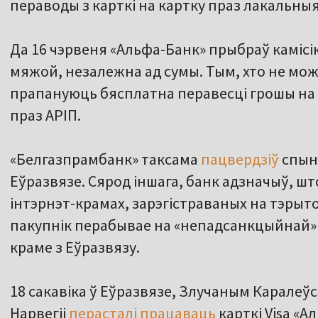
пераводы з карткі на картку праз лакальныя
Да 16 чэрвеня «Альфа-Банк» прыбраў камісі
мяжой, незалежна ад сумы. Тым, хто не мо
прапануюць бясплатна перавесці грошы на 
праз АРІП.
«Белгазпрамбанк» таксама
пацвердзіў
спыне
Еўразвязе. Сярод іншага, банк адзначыў, шт
інтэрнэт-крамах, зарэгістраваных на тэрытор
пакупнік перабывае на «непадсанкцыйнай» 
краме з Еўразвязу.
18 сакавіка ў Еўразвязе, Злучаным Каралеўст
Нарвегіі
перасталі працаваць
карткі Visa «А