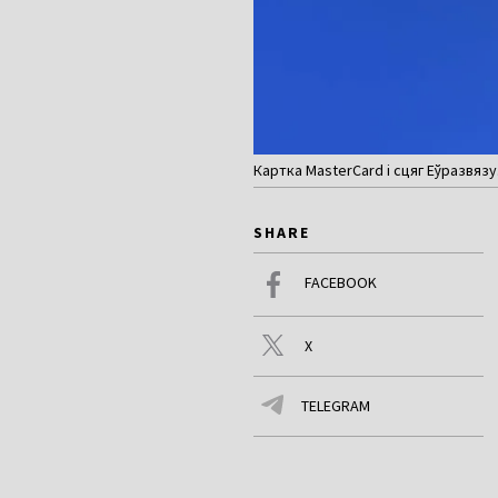
Картка MasterCard і сцяг Еўразвяз
SHARE
FACEBOOK
X
TELEGRAM