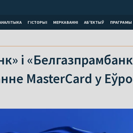
АНАЛІТЫКА
ГІСТОРЫІ
МЕРКАВАННI
АБ'ЕКТЫЎ
ПРАГРАМЫ
к» і «Белгазпрамбанк
нне MasterCard у Еўр