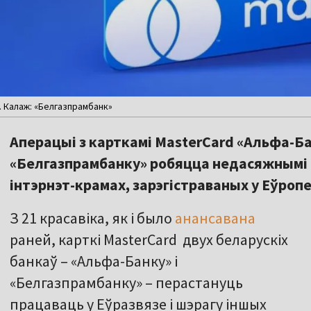
у. Калаж: «Белгазпрамбанк»
Аперацыі з карткамі MasterCard «Альфа-Ба
«Белгазпрамбанку» робяцца недасяжнымі н
інтэрнэт-крамах, зарэгістраваных у Еўропе
З 21 красавіка, як і было
анансавана
раней, карткі MasterCard двух беларускіх
банкаў – «Альфа-Банку» і
«Белгазпрамбанку» – перастануць
працаваць у Еўразвязе і шэрагу іншых