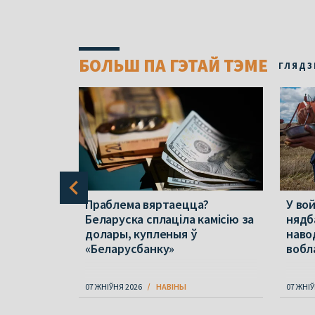
БОЛЬШ ПА ГЭТАЙ ТЭМЕ
ГЛЯДЗ
чы
Праблема вяртаецца?
У вой
 для
Беларуска сплаціла камісію за
нядб
 грыбоў
долары, купленыя ў
наво
«Беларусбанку»
вобл
07 ЖНІЎНЯ 2026
НАВІНЫ
07 ЖНІЎ
Item