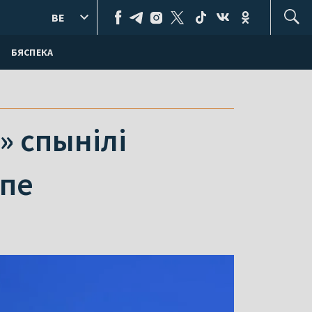
BE
БЯСПЕКА
» спынілі
опе