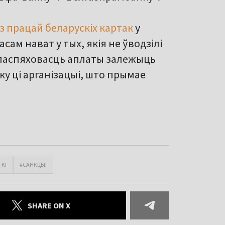
 працай беларускіх картак
у
сам нават у тых, якія не ўводзілі
 паспяховасць аплаты залежыць
нку ці арганізацыі, што прымае
ТКІ
#САНКЦЫІ
SHARE ON X