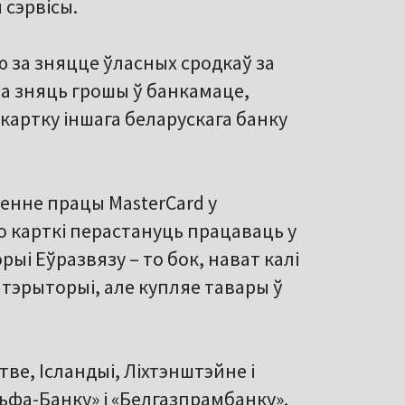
 сэрвісы.
ю за зняцце ўласных сродкаў за
жа зняць грошы ў банкамаце,
картку іншага беларускага банку
нне працы MasterCard у
о карткі перастануць працаваць у
ыі Еўразвязу – то бок, нават калі
тэрыторыі, але купляе тавары ў
ве, Ісландыі, Ліхтэнштэйне і
льфа-Банку» і «Белгазпрамбанку».