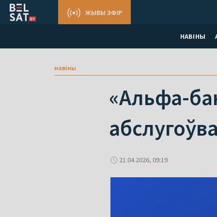
ЖЫВЫ ЭФІР
НАВІНЫ
навіны
«Альфа-бан
абслугоўва
21.04.2026, 09:19