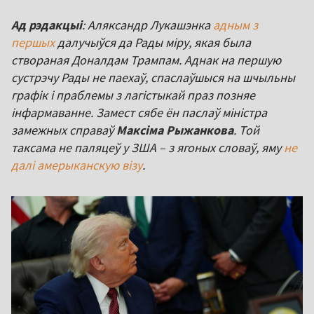
Ад рэдакцыі
: Аляксандр Лукашэнка
адным з
першых
далучыўся да Рады міру, якая была
створаная Доналдам Трампам. Аднак на першую
сустрэчу Рады не паехаў, спаслаўшыся на шчыльны
графік і праблемы з лагістыкай праз позняе
інфармаванне. Замест сябе ён паслаў міністра
замежных справаў
Максіма Рыжанкова
. Той
таксама не паляцеў у ЗША – з ягоных словаў, яму
не
далі амерыканскую візу
.