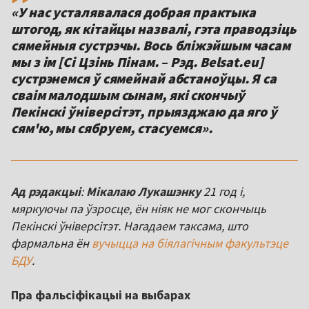
«У нас усталявалася добрая практыка
штогод, як кітайцы назвалі, гэта праводзіць
сямейныя сустрэчы. Вось бліжэйшым часам
мы з ім [Сі Цзінь Пінам. – Рэд. Belsat.eu]
сустрэнемся ў сямейнай абстаноўцы. Я са
сваім малодшым сынам, які скончыў
Пекінскі ўніверсітэт, прыязджаю да яго ў
сям'ю, мы сябруем, стасуемся».
Ад рэдакцыі
:
Мікалаю Лукашэнку
21 год і,
мяркуючы па ўзросце, ён ніяк не мог скончыць
Пекінскі ўніверсітэт. Нагадаем таксама, што
фармальна ён
вучыцца на біялагічным факультэце
БДУ
.
Пра фальсіфікацыі на выбарах