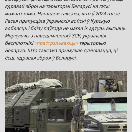
ядравай зброі на тэрыторыі Беларусі на гэты
момант няма. Нагадаем таксама, што ў 2024 годзе
Расея прапусціла ўкраінскія войскі ў Курскую
вобласць і блізу паўгода не магла іх адтуль выгнаць.
Мяркуючы з паведамленняў ЗСУ, украінскія
беспілотнікі
«прастрэльваюць»
тэрыторыю
Беларусі. Што таксама прымушае сумнявацца, ці
ёсць ядравая зброя ў Беларусі.