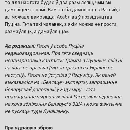
то для нас гэта будзе ў два разы лепш, чым вы
дамовіцеся з намі. Вам трэба дамовіцца з Расеяй, і
вы можаце дамовіцца. Асабліва ў прэзідэнцтва
Пуціна. Гэта такі чалавек, з якім можна не проста
размаўляць, а дамаўляцца».
Ад рэдакцыі
: Расея ў асобе Пуціна
недамоваздольная. Пра гэта сведчаць
неаднаразовыя кантакты Трампа з Пуціным, якія ні
да чога не прывялі (мір за тры дні ва Украіне не
наступіў). Расея не ўступіла ў Раду міру. Як раней
выказваліся на «Белсаце» эксперты, запрашэнне
беларускай дэлегацыі ў Раду міру – гэта
прамацванне чырвоных ліній Расеі, якая відавочна
не хоча збліжэння Беларусі з ЗША і можа фактычна
не пускаць туды Лукашэнку.
Пра ядравую зброю