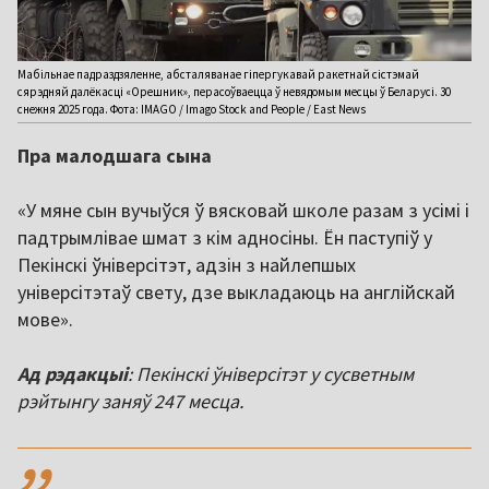
Мабільнае падраздзяленне, абсталяванае гіпергукавай ракетнай сістэмай
сярэдняй далёкасці «Орешник», перасоўваецца ў невядомым месцы ў Беларусі. 30
снежня 2025 года. Фота: IMAGO / Imago Stock and People / East News
Пра малодшага сына
«У мяне сын вучыўся ў вясковай школе разам з усімі і
падтрымлівае шмат з кім адносіны. Ён паступіў у
Пекінскі ўніверсітэт, адзін з найлепшых
універсітэтаў свету, дзе выкладаюць на англійскай
мове».
Ад рэдакцыі
: Пекінскі ўніверсітэт у сусветным
рэйтынгу заняў 247 месца.
,,