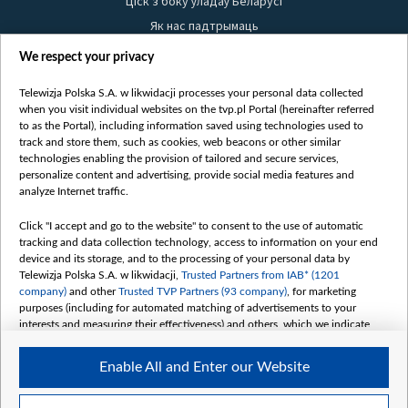
Ціск з боку ўладаў Беларусі
Як нас падтрымаць
Правілы выкарыстання матэрыялаў
We respect your privacy
Інфармацыя аб адпраўніку
Telewizja Polska S.A. w likwidacji processes your personal data collected
Бяспека
when you visit individual websites on the tvp.pl Portal (hereinafter referred
Youtube
to as the Portal), including information saved using technologies used to
track and store them, such as cookies, web beacons or other similar
Белсат news
technologies enabling the provision of tailored and secure services,
personalize content and advertising, provide social media features and
Белсат Shorts
analyze Internet traffic.
Белсат Life
Click "I accept and go to the website" to consent to the use of automatic
Жэстачайшы мульт
tracking and data collection technology, access to information on your end
Belsat English
device and its storage, and to the processing of your personal data by
Telewizja Polska S.A. w likwidacji,
Trusted Partners from IAB* (1201
Biełsat PL
company)
and other
Trusted TVP Partners (93 company)
, for marketing
Белсат Now
purposes (including for automated matching of advertisements to your
interests and measuring their effectiveness) and others, which we indicate
Белсат History
below.
Белсат Music
Enable All and Enter our Website
The purposes of processing your data by TVP S.A. w likwidacji are as
Белсат Doc
follows:
My consents
Store and/or access information on a device