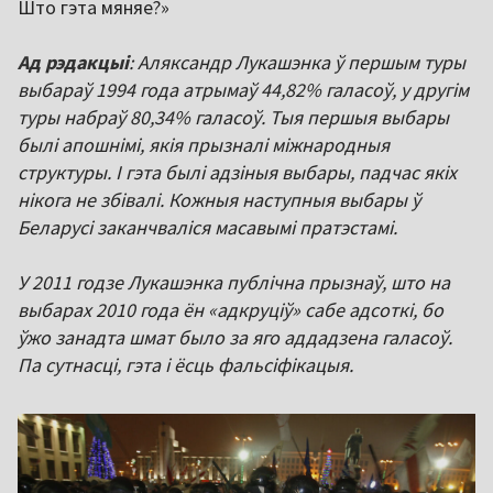
Што гэта мяняе?»
Ад рэдакцыі
: Аляксандр Лукашэнка ў першым туры
выбараў 1994 года атрымаў 44,82% галасоў, у другім
туры набраў 80,34% галасоў. Тыя першыя выбары
былі апошнімі, якія прызналі міжнародныя
структуры. І гэта былі адзіныя выбары, падчас якіх
нікога не збівалі. Кожныя наступныя выбары ў
Беларусі заканчваліся масавымі пратэстамі.
У 2011 годзе Лукашэнка публічна прызнаў, што на
выбарах 2010 года ён «адкруціў» сабе адсоткі, бо
ўжо занадта шмат было за яго аддадзена галасоў.
Па сутнасці, гэта і ёсць фальсіфікацыя.