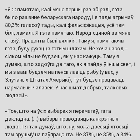
«Я ж памятаю, калі мяне першы раз абіралі, гэта
было рашэнне беларускага народу, і я тады атрымаў
80,3% галасоў тады, калі фальсіфікацыя, усё там
білі, ламалі. Я гэта памятаю. Народ сцяной за мяне
стаяў. Працэнты былі вялікія. Таму я, памятаючы
гэта, буду рухацца гэтым шляхам. Не хоча народ –
сілком мілы не будзеш, як у нас кажуць. Таму я
думаю, што задоўга да таго, як я пайду ў іншы свет, і
мы з вамі будзем на пенсіі лавіць рыбу (у вас, у
Злучаных Штатах Амерыкі), тут будзе працаваць
нармальны чалавек. У нас шмат добрых, талковых
людзей».
«Тое, што на ўсіх выбарах я перамагаў, гэта
дакладна. (...) выбары праводзяць канкрэтныя
людзі. І я так думаў, што, ну, можа дзесьці хтосьці
там зрушыў на паўпрацэнта. Не 87%, не 85%, а 84%.