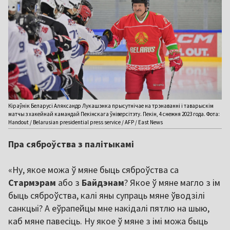
Кіраўнік Беларусі Аляксандр Лукашэнка прысутнічае на трэнаванні і таварыскім
матчы з хакейнай камандай Пекінскага ўніверсітэту. Пекін, 4 снежня 2023 года. Фота:
Handout / Belarusian presidential press service / AFP / East News
Пра сяброўства з палітыкамі
«Ну, якое можа ў мяне быць сяброўства са
Стармэрам
або з
Байдэнам
? Якое ў мяне магло з ім
быць сяброўства, калі яны супраць мяне ўводзілі
санкцыі? А еўрапейцы мне накідалі пятлю на шыю,
каб мяне павесіць. Ну якое ў мяне з імі можа быць