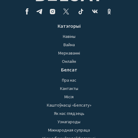
Катэгорыі
Навіны
Вайна
Меркаванні
Онлайн
Белсат
Пра нас
Кантакты
Місія
Каштоўнасці «Белсату»
Як нас глядзець
Узнагароды
Міжнародная супраца