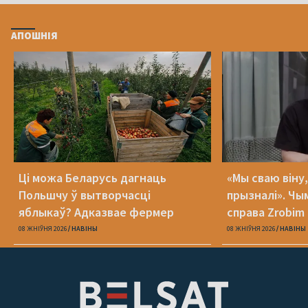
АПОШНІЯ
Ці можа Беларусь дагнаць
«Мы сваю віну
Польшчу ў вытворчасці
прызналі». Чы
яблыкаў? Адказвае фермер
справа Zrobim 
08 ЖНІЎНЯ 2026
НАВІНЫ
08 ЖНІЎНЯ 2026
НАВІНЫ