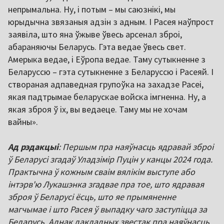
непрымальна. Ну, і потым – мы саюзнікі, мы
юрыдычна звязаныя адзін з адным. І Расея наўпрост
заявіла, што яна ўжыве ўвесь арсенал зброі,
абараняючы Беларусь. Гэта ведае ўвесь свет.
Амерыка ведае, і Еўропа ведае. Таму сутыкненне з
Беларуссю – гэта сутыкненне з Беларуссю і Расеяй. І
створаная адпаведная групоўка на захадзе Расеі,
якая падтрымае беларускае войска імгненна. Ну, а
якая зброя ў іх, вы ведаеце. Таму мы не хочам
вайны».
Ад рэдакцыі
: Першым пра наяўнасць ядравай зброі
ў Беларусі згадаў Уладзімір Пуцін у канцы 2024 года.
Практычна ў кожным сваім вялікім выступе або
інтэрв'ю Лукашэнка згадвае пра тое, што ядравая
зброя ў Беларусі ёсць, што яе прымяненне
магчымае і што Расея ў выпадку чаго заступіцца за
Беларусь. Аднак дакладных звестак пра наяўнасць