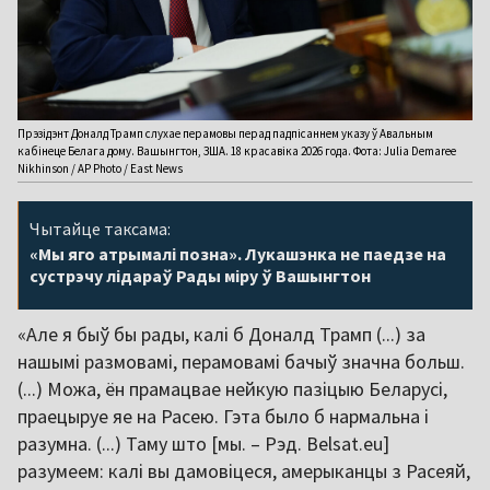
Прэзідэнт Доналд Трамп слухае перамовы перад падпісаннем указу ў Авальным
кабінеце Белага дому. Вашынгтон, ЗША. 18 красавіка 2026 года. Фота: Julia Demaree
Nikhinson / AP Photo / East News
Чытайце таксама:
«Мы яго атрымалі позна». Лукашэнка не паедзе на
сустрэчу лідараў Рады міру ў Вашынгтон
«Але я быў бы рады, калі б Доналд Трамп (...) за
нашымі размовамі, перамовамі бачыў значна больш.
(...) Можа, ён прамацвае нейкую пазіцыю Беларусі,
праецыруе яе на Расею. Гэта было б нармальна і
разумна. (...) Таму што [мы. – Рэд. Belsat.eu]
разумеем: калі вы дамовіцеся, амерыканцы з Расеяй,