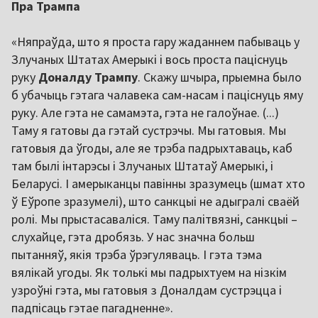
Пра Трампа
«Няпраўда, што я проста гару жаданнем пабываць у
Злучаных Штатах Амерыкі і вось проста паціснуць
руку
Доналду Трампу
. Скажу шчыра, прыемна было
б убачыць гэтага чалавека сам-насам і паціснуць яму
руку. Але гэта не самамэта, гэта не галоўнае. (...)
Таму я гатовы да гэтай сустрэчы. Мы гатовыя. Мы
гатовыя да ўгоды, але яе трэба падрыхтаваць, каб
там былі інтарэсы і Злучаных Штатаў Амерыкі, і
Беларусі. І амерыканцы павінны зразумець (шмат хто
ў Еўропе зразумелі), што санкцыі не адыгралі сваёй
ролі. Мы прыстасаваліся. Таму палітвязні, санкцыі –
слухайце, гэта дробязь. У нас значна больш
пытанняў, якія трэба ўрэгуляваць. І гэта тэма
вялікай угоды. Як толькі мы падрыхтуем на нізкім
узроўні гэта, мы гатовыя з Доналдам сустрэцца і
падпісаць гэтае пагадненне».