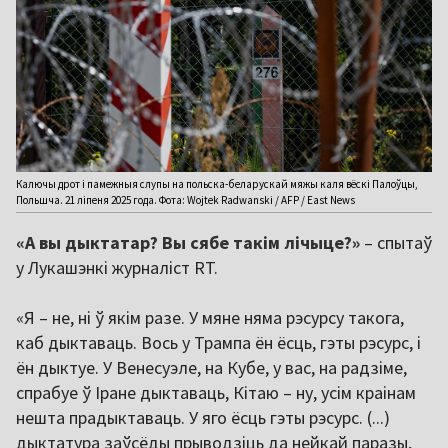
Калючы дрот і памежныя слупы на польска-беларускай мяжы каля вёскі Палоўцы,
Польшча. 21 ліпеня 2025 года. Фота: Wojtek Radwanski / AFP / East News
«А вы дыктатар? Вы сябе такім лічыце?»
– спытаў
у Лукашэнкі журналіст RT.
«Я – не, ні ў якім разе. У мяне няма рэсурсу такога,
каб дыктаваць. Вось у Трампа ён ёсць, гэты рэсурс, і
ён дыктуе. У Венесуэле, на Кубе, у вас, на радзіме,
спрабуе ў Іране дыктаваць, Кітаю – ну, усім краінам
нешта прадыктаваць. У яго ёсць гэты рэсурс. (...)
дыктатура заўсёды прыводзіць да нейкай паразы,