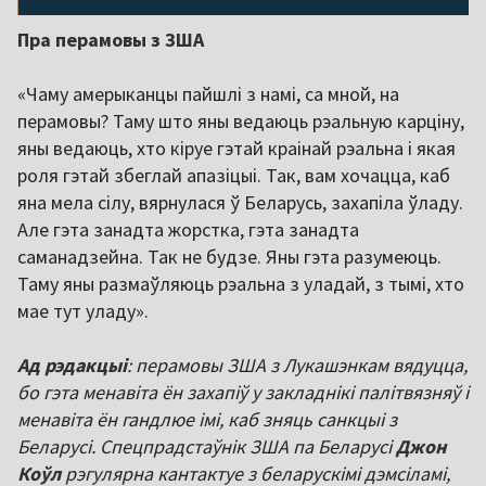
Пра перамовы з ЗША
«Чаму амерыканцы пайшлі з намі, са мной, на
перамовы? Таму што яны ведаюць рэальную карціну,
яны ведаюць, хто кіруе гэтай краінай рэальна і якая
роля гэтай збеглай апазіцыі. Так, вам хочацца, каб
яна мела сілу, вярнулася ў Беларусь, захапіла ўладу.
Але гэта занадта жорстка, гэта занадта
саманадзейна. Так не будзе. Яны гэта разумеюць.
Таму яны размаўляюць рэальна з уладай, з тымі, хто
мае тут уладу».
Ад рэдакцыі
: перамовы ЗША з Лукашэнкам вядуцца,
бо гэта менавіта ён захапіў у закладнікі палітвязняў і
менавіта ён гандлюе імі, каб зняць санкцыі з
Беларусі. Спецпрадстаўнік ЗША па Беларусі
Джон
Коўл
рэгулярна кантактуе з беларускімі дэмсіламі,