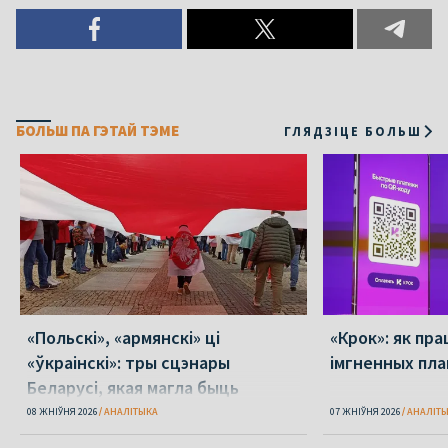
БОЛЬШ ПА ГЭТАЙ ТЭМЕ
ГЛЯДЗІЦЕ БОЛЬШ
«Польскі», «армянскі» ці
«Крок»: як пра
«ўкраінскі»: тры сцэнары
імгненных пла
Беларусі, якая магла быць
08 ЖНІЎНЯ 2026
АНАЛІТЫКА
07 ЖНІЎНЯ 2026
АНАЛІТ