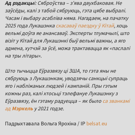
Ад рэдакцы
і: Сяброўства – з'ява двухбаковая. Не
заўсёды, калі з табой сябруюць, гэта цябе выбралі.
Часам і выбару асабліва няма. Нагадаем, на пачатку
2025 года Лукашэнка
скасаваў паездку ў Кітай
, хоць
вельмі доўга яе анансаваў. Эксперты тлумачылі, што
візіт у Кітай для Лукашэнкі быў вельмі важны, а яго
адмена, хутчэй за ўсё, можа трактавацца як «паслалі
на тры літары».
Што тычыцца Еўразвязу ці ЗША, то гэта яны не
сябруюць з Лукашэнкам, уводзячы санкцыі супраць
яго і набліжаных людзей і кампаній. Пры гэтым
кожны раз, калі хтосьці тэлефануе Лукашэнку з
Еўразвязу, ён гэтаму радуецца – як было
са званкамі
ад
Мэркель
у 2021 годзе.
Падрыхтавала Вольга Ярохіна / ІР
belsat.eu