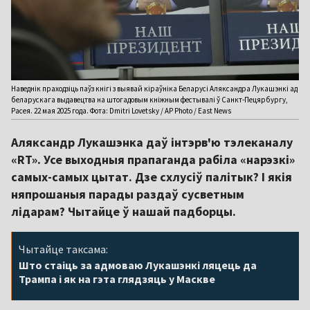
Наведнік праходзіць паўз кнігі з выявай кіраўніка Беларусі Аляксандра Лукашэнкі ад
беларускага выдавецтва на штогадовым кніжным фестывалі ў Санкт-Пецярбургу,
Расея. 22 мая 2025 года. Фота: Dmitri Lovetsky / AP Photo / East News
Аляксандр Лукашэнка даў інтэрв'ю тэлеканалу
«RT». Усе выходныя прапаганда рабіла «нарэзкі»
самых-самых цытат. Дзе схлусіў палітык? І якія
няпрошаныя парады раздаў сусветным
лідарам? Чытайце ў нашай падборцы.
Чытайце таксама:
Што стаіць за адмоваю Лукашэнкі ляцець да
Трампа і як на гэта глядзяць у Маскве