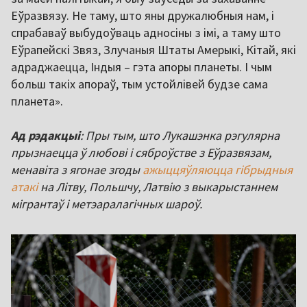
Еўразвязу. Не таму, што яны дружалюбныя нам, і
спрабаваў выбудоўваць адносіны з імі, а таму што
Еўрапейскі Звяз, Злучаныя Штаты Амерыкі, Кітай, які
адраджаецца, Індыя – гэта апоры планеты. І чым
больш такіх апораў, тым устойлівей будзе сама
планета».
Ад рэдакцыі
: Пры тым, што Лукашэнка рэгулярна
прызнаецца ў любові і сяброўстве з Еўразвязам,
менавіта з ягонае згоды
ажыццяўляюцца гібрыдныя
атакі
на Літву, Польшчу, Латвію з выкарыстаннем
мігрантаў і метэаралагічных шароў.