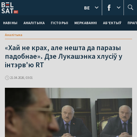
BE
НАВІНЫ
АНАЛІТЫКА
ГІСТОРЫІ
МЕРКАВАННI
АБ'ЕКТЫЎ
ПРАГ
Аналітыка
«Хай не крах, але нешта да паразы
падобнае». Дзе Лукашэнка хлусіў у
інтэрв'ю RT
21.04.2026, 03:01