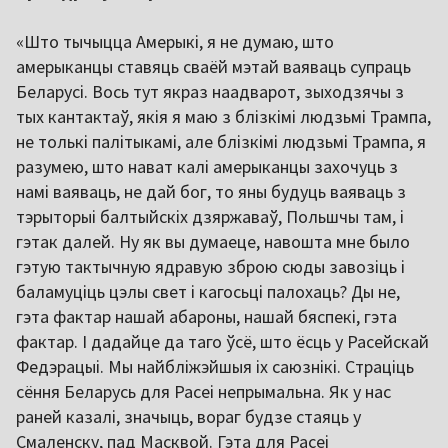
«Што тычыцца Амерыкі, я не думаю, што
амерыканцы ставяць сваёй мэтай ваяваць супраць
Беларусі. Вось тут якраз наадварот, зыходзячы з
тых кантактаў, якія я маю з блізкімі людзьмі Трампа,
не толькі палітыкамі, але блізкімі людзьмі Трампа, я
разумею, што нават калі амерыканцы захочуць з
намі ваяваць, не дай бог, то яны будуць ваяваць з
тэрыторыі балтыйскіх дзяржаваў, Польшчы там, і
гэтак далей. Ну як вы думаеце, навошта мне было
гэтую тактычную ядравую зброю сюды завозіць і
баламуціць цэлы свет і кагосьці палохаць? Ды не,
гэта фактар нашай абароны, нашай бяспекі, гэта
фактар. І дадайце да таго ўсё, што ёсць у Расейскай
Федэрацыі. Мы найбліжэйшыя іх саюзнікі. Страціць
сёння Беларусь для Расеі непрымальна. Як у нас
раней казалі, значыць, вораг будзе стаяць у
Смаленску, пад Масквой. Гэта для Расеі