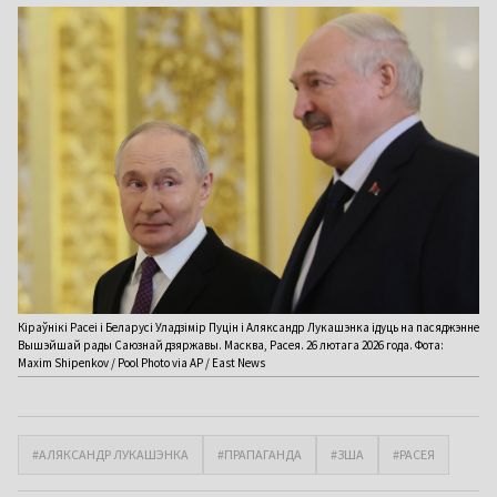
Кіраўнікі Расеі і Беларусі Уладзімір Пуцін і Аляксандр Лукашэнка ідуць на пасяджэнне
Вышэйшай рады Саюзнай дзяржавы. Масква, Расея. 26 лютага 2026 года. Фота:
Maxim Shipenkov / Pool Photo via AP / East News
#АЛЯКСАНДР ЛУКАШЭНКА
#ПРАПАГАНДА
#ЗША
#РАСЕЯ