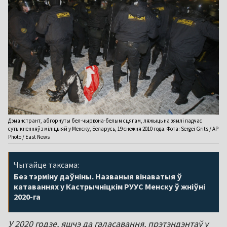
Дэманстрант, абгорнуты бел-чырвона-белым сцягам, ляжыць на зямлі падчас
сутыкненняў з міліцыяй у Менску, Беларусь, 19 снежня 2010 года. Фота: Sergei Grits / AP
Photo / East News
Чытайце таксама:
Без тэрміну даўніны. Названыя вінаватыя ў
катаваннях у Кастрычніцкім РУУС Менску ў жніўні
2020-га
У 2020 годзе, яшчэ да галасавання, прэтэндэнтаў у