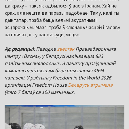
да краху – так, як адбылося ў вас з Іранам. Хай не
крах, але нешта да паразы падобнае. Таму, калі ты
дыктатар, трэба быць вельмі акуратным і
асцярожным. Мазгі трэба ўключаць часцей і галаву
на плячах, як у нас кажуць, мець».
Ад рэдакцыі
: Паводле
звестак
Праваабарончага
цэнтру «Вясна», у Беларусі налічваецца 883
палітычных зняволеных. З пачатку прэзідэнцкай
кампаніі палітвязнямі былі прызнаныя 4594
чалавекі. У рэйтынгу Freedom in the World 2026
арганізацыі Freedom House
Беларусь атрымала
ўсяго 7 балаў са 100 магчымых.