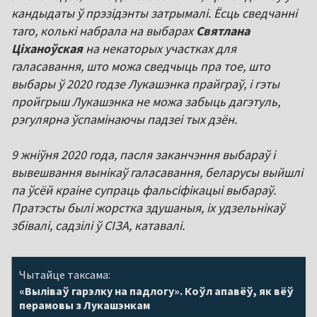
кандыдаты ў прэзідэнты затрымалі. Ёсць сведчанні
таго, колькі набрала на выбарах
Святлана
Ціханоўская
на некаторых участках для
галасавання, што можа сведчыць пра тое, што
выбары ў 2020 годзе Лукашэнка прайграў, і гэты
пройгрыш Лукашэнка не можа забыць дагэтуль,
рэгулярна ўспамінаючы падзеі тых дзён.
9 жніўня 2020 года, пасля заканчэння выбараў і
вывешвання вынікаў галасавання, беларусы выйшлі
па ўсёй краіне супраць фальсіфікацыі выбараў.
Пратэсты былі жорстка здушаныя, іх удзельнікаў
збівалі, садзілі ў СІЗА, катавалі.
Чытайце таксама:
«Выліваў гарэлку на падлогу». Коўл апавёў, як вёў
перамовы з Лукашэнкам