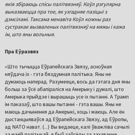
якія збіраюць спісы палітвязняў. Коўл рэгулярна
выказваецца пра тое, як узгадняе пазіцыі з
дэмсіламі. Таксама менавіта Коўл кожны раз
сустракае вызваленых палітвязняў на мяжы і кажа
ім, што яны вольныя.
Пра Еўразвяз
«Што тычыцца Еўрапейскага Звязу, асноўная
няўдача іх - гэта бяздумная палітыка. Яны не
думаюць наперад. Разумееце, вось да гэтага дня яны
больш за ўсё абапіраліся на Амерыку і думалі, што
Амерыка прыйдзе і вырашыць усе іх пытанні. А Трамп
ім паказаў, што вашы пытанні - гэта вашы. Яны не
маюць дачынення да Амерыкі, хоць і маюць. Але ён
дыстанцыяваўся ад Еўрапейскага Звязу, ад Еўропы,
ад NATO нават. (...) Вы ведаеце, калі ўважліва сачылі
за маёй палітыкай, я быў заўсёды за захаванне