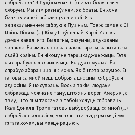
сяброўства? З
Пуціным
мы (...) нават больш чым
сябруем. Мы з ім размаўляем, як браты. Ён хоча
бачыць мяне і сябраваць са мной. Я з
задавальненнем сябрую з Пуціным. Тое ж самае з
Сі
Цзінь Пінам
. (...)
Кім
у Паўночнай Карэі. Але вы
дэманізавалі яго. Выдатны, разумны, адукаваны
чалавек. Ён змагаецца за свае інтарэсы, за інтарэсы
сваёй краіны. Ён нікому не перашкаджае жыць. Гэта
вы спрабуеце яго знішчыць. Ён дужы мужык. Ён
спрабуе абараніцца, як можа. Як ён гэта разумее. Ён
гатовы са мной мець добрыя адносіны, сяброўскія
адносіны. Я не супраць. Вось з такімі людзьмі
сябраваць можна не таму, што яны ворагі Амерыкі, а
таму, што яны таксама з табой хочуць сябраваць.
Калі Доналд Трамп гатовы выбудоўваць са мной (...)
сяброўскія адносіны, мы для гэтага адкрытыя, і мы
гэтага хочам, вы маеце рацыю».