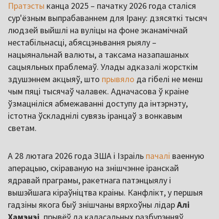
Пратэсты
канца 2025 – пачатку 2026 года сталіся
сур'ёзным выпрабаваннем для Ірану: дзясяткі тысяч
людзей выйшлі на вуліцы на фоне эканамічнай
нестабільнасці, абясцэньвання рыялу –
нацыянальнай валюты, а таксама назапашаных
сацыяльных праблемаў. Улады адказалі жорсткім
здушэннем акцыяў, што
прывяло
да гібелі не менш
чым пяці тысячаў чалавек. Адначасова ў краіне
ўзмацніліся абмежаванні доступу да інтэрнэту,
істотна ўскладнілі сувязь іранцаў з вонкавым
светам.
А 28 лютага 2026 года ЗША і Ізраіль
пачалі
ваенную
аперацыю, скіраваную на знішчэнне іранскай
ядравай праграмы, ракетнага патэнцыялу і
вышэйшага кіраўніцтва краіны. Канфлікт, у першыя
гадзіны якога быў знішчаны вярхоўны лідар
Алі
Хамэнэі
, прывёў да каласальных разбурэнняў