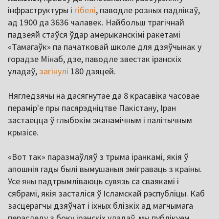
інфраструктуры і
гібелі
, паводле розных падлікаў,
ад 1900 да 3636 чалавек. Найбольш трагічнай
падзеяй стаўся ўдар амерыканскімі ракетамі
«Тамагаўк» па пачатковай школе для дзяўчынак у
горадзе Мінаб, дзе, паводле звестак іранскіх
уладаў,
загінулі
180 дзяцей.
Нягледзячы на дасягнутае да 8 красавіка часовае
перамір'е пры пасярэдніцтве Пакістану, Іран
застаецца ў глыбокім эканамічным і палітычным
крызісе.
«Вот так» паразмаўляў з трыма іранкамі, якія ў
апошнія гады былі вымушаныя эміграваць з краіны.
Усе яны падтрымліваюць сувязь са сваякамі і
сябрамі, якія засталіся ў Ісламскай рэспубліцы. Каб
засцерагчы дзяўчат і іхных блізкіх ад магчымага
пераследу з боку іранскіх уладаў, мы публікуем