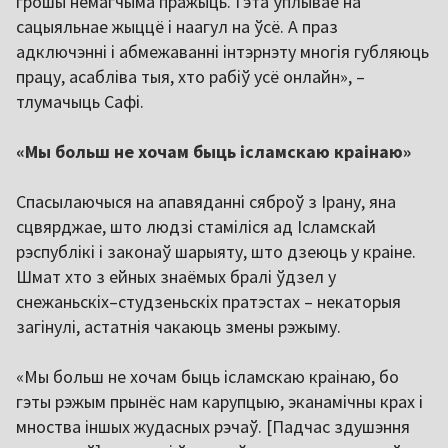
грошы немагчыма пражыць. Гэта ўплывае на
сацыяльнае жыццё і наагул на ўсё. А праз
адключэнні і абмежаванні інтэрнэту многія губляюць
працу, асабліва тыя, хто рабіў усё онлайн», –
тлумачыць Сафі.
«Мы больш не хочам быць ісламскаю краінаю»
Спасылаючыся на апавяданні сяброў з Ірану, яна
сцвярджае, што людзі стаміліся ад Ісламскай
рэспублікі і законаў шарыяту, што дзеюць у краіне.
Шмат хто з ейных знаёмых бралі ўдзел у
снежаньскіх–студзеньскіх пратэстах – некаторыя
загінулі, астатнія чакаюць змены рэжыму.
«Мы больш не хочам быць ісламскаю краінаю, бо
гэты рэжым прынёс нам карупцыю, эканамічны крах і
мноства іншых жудасных рэчаў. [Падчас здушэння