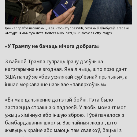
Іранка спрабуе падключыцца да інтэрнэту праз VPN, седзячы ў аўтобусе ў Тэгеране.
24 студзеня 2026 года. Фота: Morteza Nikoubazl / NurPhoto via Getty Images
«У Трампу не бачаць нічога добрага»
З вайной Трампа супраць Ірану дзяўчына
катэгарычна не згодная. Яна лічыць, што прэзідэнт
ЗША пачаў яе «без усялякай сур’ёзнай прычыны», а
іншае меркаванне называе «павярхоўным».
«Ён мае дачыненне да гэтай бойні. Гэта было і
застаецца страшнаю падзеяй. У любы момант мог
ужыць хімічную або іншую зброю. І ўсё пачалося з
бамбардавання школы. Звычайныя людзі, што
жывуць у краіне або маюць там сваякоў, бацькі з