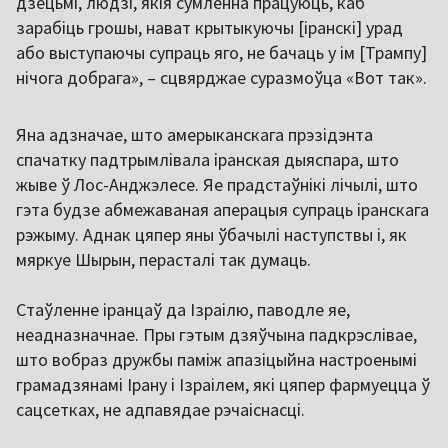
дзецьмі, людзі, якія сумленна працуюць, каб
зарабіць грошы, нават крытыкуючы [іранскі] урад
або выступаючы супраць яго, не бачаць у ім [Трампу]
нічога добрага», – сцвярджае суразмоўца «Вот так».
Яна адзначае, што амерыканскага прэзідэнта
спачатку падтрымлівала іранская дыяспара, што
жыве ў Лос-Анджэлесе. Яе прадстаўнікі лічылі, што
гэта будзе абмежаваная аперацыя супраць іранскага
рэжыму. Аднак цяпер яны ўбачылі наступствы і, як
мяркуе Шырын, перасталі так думаць.
Стаўленне іранцаў да Ізраілю, паводле яе,
неадназначнае. Пры гэтым дзяўчына падкрэслівае,
што вобраз дружбы паміж апазіцыйна настроенымі
грамадзянамі Ірану і Ізраілем, які цяпер фармуецца ў
сацсетках, не адпавядае рэчаіснасці.