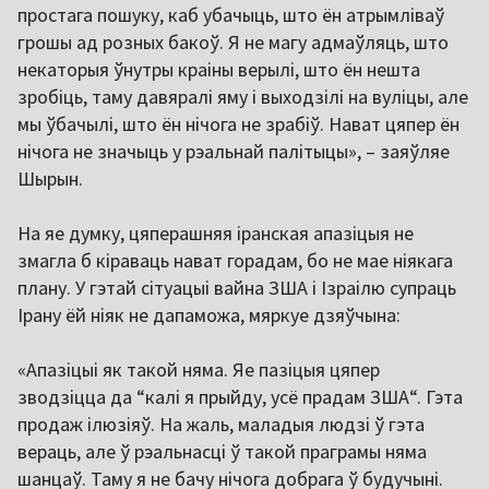
простага пошуку, каб убачыць, што ён атрымліваў
грошы ад розных бакоў. Я не магу адмаўляць, што
некаторыя ўнутры краіны верылі, што ён нешта
зробіць, таму давяралі яму і выходзілі на вуліцы, але
мы ўбачылі, што ён нічога не зрабіў. Нават цяпер ён
нічога не значыць у рэальнай палітыцы», – заяўляе
Шырын.
На яе думку, цяперашняя іранская апазіцыя не
змагла б кіраваць нават горадам, бо не мае ніякага
плану. У гэтай сітуацыі вайна ЗША і Ізраілю супраць
Ірану ёй ніяк не дапаможа, мяркуе дзяўчына:
«Апазіцыі як такой няма. Яе пазіцыя цяпер
зводзіцца да “калі я прыйду, усё прадам ЗША“. Гэта
продаж ілюзіяў. На жаль, маладыя людзі ў гэта
вераць, але ў рэальнасці ў такой праграмы няма
шанцаў. Таму я не бачу нічога добрага ў будучыні.