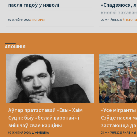
пасля гадоў у няволі
«Спадзяюся, л
кнопкі захава
розум»
07 ЖНІЎНЯ 2026
ГІСТОРЫІ
06 ЖНІЎНЯ 2026
ГІСТОРЫ
АПОШНІЯ
Аўтар пратэставай «Евы» Хаім
«Усе мігранты 
Суцін: быў «белай варонай» і
Сэўце пасля м
знішчаў свае карціны
застаюцца да 
09 ЖНІЎНЯ 2026
ШУФЛЯДКА
08 ЖНІЎНЯ 2026
НАВІНЫ