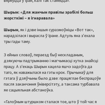
вярнуцца ў Іран, калі так станецца».
Шырын: «Для жанчын правілы зрабілі больш
жорсткімі – я ігнаравала»
Шырын
, як і дзве іншыя суразмоўніцы «Вот так»,
нарадзілася і вырасла ў Іране. Адтуль яна з'ехала
тры гады таму.
З ейных словаў, пераезд быў нескладаным,
дзякуючы падтрыманню і магчымасці хутка знайсці
працу. А з'ехаць Шырын хацела яшчэ задоўга да
таго, як наважылася на гэты крок. Прычынаў для
гэтага ў дзяўчыны было дзве: працяглае беспрацоўе
пасля заканчэння ўніверсітэту, а таксама турбавала
яе сацыяльная абстаноўка.
«Галоўным штуршком сталася тое, што ў той час я