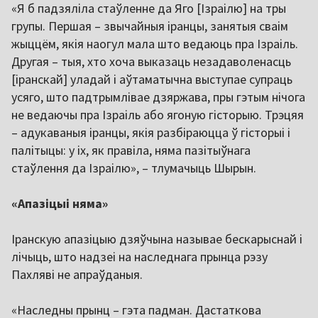
«Я б падзяліла стаўленне да Яго [Ізраілю] на тры
групы. Першая – звычайныя іранцы, занятыя сваім
жыццём, якія наогул мала што ведаюць пра Ізраіль.
Другая – тыя, хто хоча выказаць незадаволенасць
[іранскай] уладай і аўтаматычна выступае супраць
усяго, што падтрымлівае дзяржава, пры гэтым нічога
не ведаючы пра Ізраіль або ягоную гісторыю. Трэцяя
– адукаваныя іранцы, якія разбіраюцца ў гісторыі і
палітыцы: у іх, як правіла, няма пазітыўнага
стаўлення да Ізраілю», – тлумачыць Шырын.
«Апазіцыі няма»
Іранскую апазіцыю дзяўчына называе бескарыснай і
лічыць, што надзеі на наследнага прынца рэзу
Пахляві не апраўданыя.
«Наследны прынц – гэта падман. Дастаткова