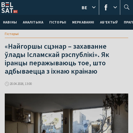
BE
НАВІНЫ
АНАЛІТЫКА
ГІСТОРЫІ
МЕРКАВАННI
АБ'ЕКТЫЎ
ПРАГ
Гісторыі
«Найгоршы сцэнар – захаванне
ўлады Ісламскай рэспублікі». Як
іранцы перажываюць тое, што
адбываецца з іхнаю краінаю
20.04.2026, 13:00