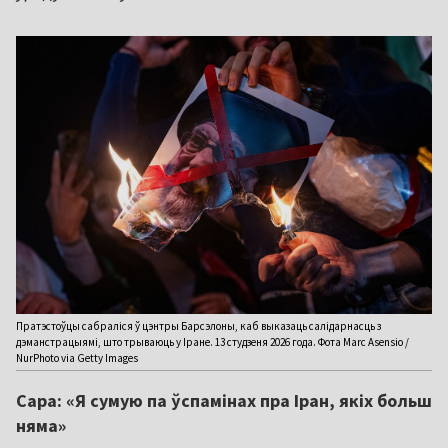
Пратэстоўцы сабраліся ў цэнтры Барсэлоны, каб выказаць салідарнасць з
дэманстрацыямі, што трываюць у Іране. 13 студзеня 2026 года. Фота Marc Asensio /
NurPhoto via Getty Images
Сара: «Я сумую па ўспамінах пра Іран, якіх больш
няма»