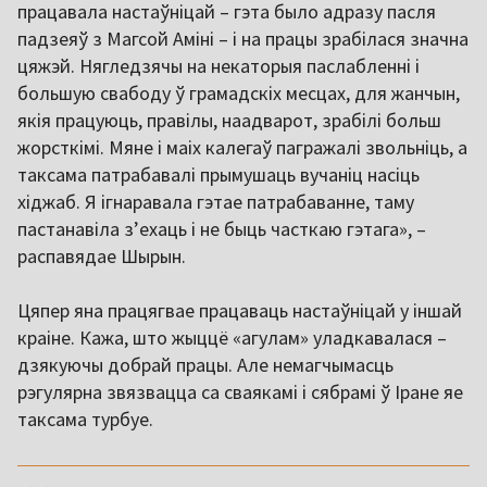
працавала настаўніцай – гэта было адразу пасля
падзеяў з Магсой Аміні – і на працы зрабілася значна
цяжэй. Нягледзячы на некаторыя паслабленні і
большую свабоду ў грамадскіх месцах, для жанчын,
якія працуюць, правілы, наадварот, зрабілі больш
жорсткімі. Мяне і маіх калегаў пагражалі звольніць, а
таксама патрабавалі прымушаць вучаніц насіць
хіджаб. Я ігнаравала гэтае патрабаванне, таму
пастанавіла зʼехаць і не быць часткаю гэтага», –
распавядае Шырын.
Цяпер яна працягвае працаваць настаўніцай у іншай
краіне. Кажа, што жыццё «агулам» уладкавалася –
дзякуючы добрай працы. Але немагчымасць
рэгулярна звязвацца са сваякамі і сябрамі ў Іране яе
таксама турбуе.
,,