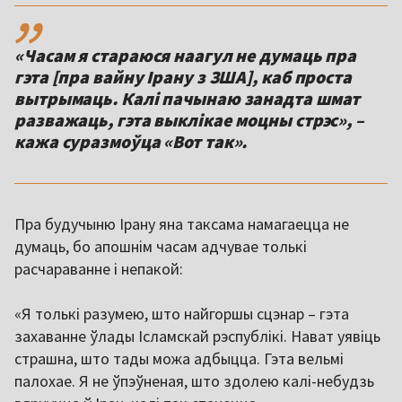
,,
«Часам я стараюся наагул не думаць пра
гэта [пра вайну Ірану з ЗША], каб проста
вытрымаць. Калі пачынаю занадта шмат
разважаць, гэта выклікае моцны стрэс», –
кажа суразмоўца «Вот так».
Пра будучыню Ірану яна таксама намагаецца не
думаць, бо апошнім часам адчувае толькі
расчараванне і непакой:
«Я толькі разумею, што найгоршы сцэнар – гэта
захаванне ўлады Ісламскай рэспублікі. Нават уявіць
страшна, што тады можа адбыцца. Гэта вельмі
палохае. Я не ўпэўненая, што здолею калі-небудзь