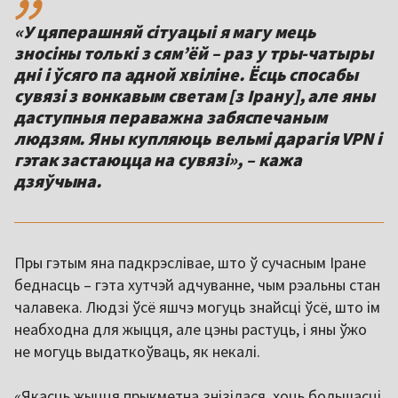
«У цяперашняй сітуацыі я магу мець
зносіны толькі з сямʼёй – раз у тры-чатыры
дні і ўсяго па адной хвіліне. Ёсць спосабы
сувязі з вонкавым светам [з Ірану], але яны
даступныя пераважна забяспечаным
людзям. Яны купляюць вельмі дарагія VPN і
гэтак застаюцца на сувязі», – кажа
дзяўчына.
Пры гэтым яна падкрэслівае, што ў сучасным Іране
беднасць – гэта хутчэй адчуванне, чым рэальны стан
чалавека. Людзі ўсё яшчэ могуць знайсці ўсё, што ім
неабходна для жыцця, але цэны растуць, і яны ўжо
не могуць выдаткоўваць, як некалі.
«Якасць жыцця прыкметна знізілася, хоць большасці