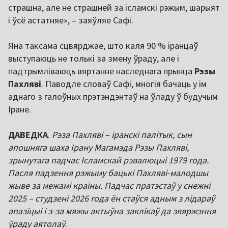
страшна, але не страшней за ісламскі рэжым, шарыят
і ўсё астатняе», – заяўляе Сафі.
Яна таксама сцвярджае, што каля 90 % іранцаў
выступаюць не толькі за змену ўраду, але і
падтрымліваюць вяртанне наследнага прынца
Рэзы
Пахляві
. Паводле словаў Сафі, многія бачаць у ім
аднаго з галоўных прэтэндэнтаў на ўладу ў будучым
Іране.
ДАВЕДКА
.
Рэза Пахляві – іранскі палітык, сын
апошняга шаха Ірану Магамэда Рэзы Пахляві,
зрынутага падчас Ісламскай рэвалюцыі 1979 года.
Пасля падзення рэжыму бацькі Пахляві-малодшы
жыве за межамі краіны. Падчас пратэстаў у снежні
2025 – студзені 2026 года ён стаўся адным з лідараў
апазіцыі і з-за мяжы актыўна заклікаў да звяржэння
ўраду аятолаў
.