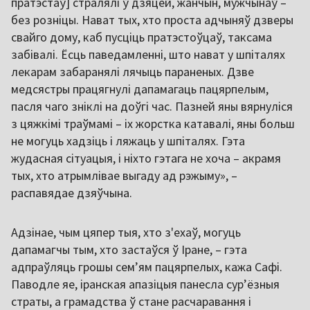
пратэстаў] стралялі ў дзяцей, жанчын, мужчынаў –
без розніцы. Нават тых, хто проста адчыняў дзверы
свайго дому, каб пусціць пратэстоўцаў, таксама
забівалі. Ёсць паведамленні, што нават у шпіталях
лекарам забаранялі лячыць параненых. Дзве
медсястры працягнулі дапамагаць пацярпелым,
пасля чаго зніклі на доўгі час. Пазней яны вярнуліся
з цяжкімі траўмамі – іх жорстка катавалі, яны больш
не могуць хадзіць і ляжаць у шпіталях. Гэта
жудасная сітуацыя, і ніхто гэтага не хоча – акрамя
тых, хто атрымлівае выгаду ад рэжыму», –
распавядае дзяўчына.
Адзінае, чым цяпер тыя, хто з'ехаў, могуць
дапамагчы тым, хто застаўся ў Іране, – гэта
адпраўляць грошы семʼям пацярпелых, кажа Сафі.
Паводле яе, іранская апазіцыя панесла сурʼёзныя
страты, а грамадства ў стане расчаравання і