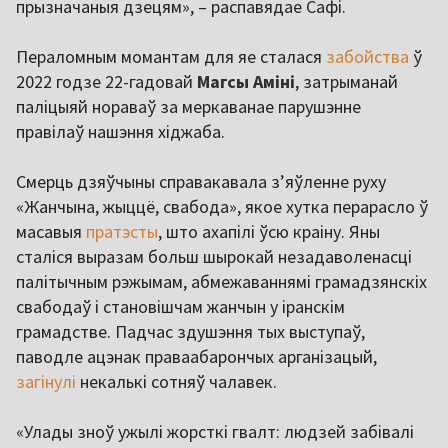
прызначаныя дзецям», – распавядае Сафі.
Пераломным момантам для яе сталася
забойства
ў
2022 годзе 22-гадовай
Магсы Аміні
, затрыманай
паліцыяй нораваў за меркаванае парушэнне
правілаў нашэння хіджаба.
Смерць дзяўчыны справакавала зʼяўленне руху
«Жанчына, жыццё, свабода», якое хутка перарасло ў
масавыя
пратэсты
, што ахапілі ўсю краіну. Яны
сталіся выразам больш шырокай незадаволенасці
палітычным рэжымам, абмежаваннямі грамадзянскіх
свабодаў і становішчам жанчын у іранскім
грамадстве. Падчас здушэння тых выступаў,
паводле ацэнак праваабарончых арганізацый,
загінулі
некалькі сотняў чалавек.
«Улады зноў ужылі жорсткі гвалт: людзей забівалі