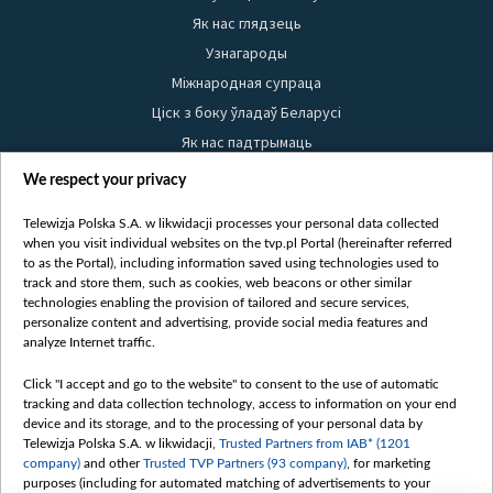
Як нас глядзець
Узнагароды
Міжнародная супраца
Ціск з боку ўладаў Беларусі
Як нас падтрымаць
Правілы выкарыстання матэрыялаў
We respect your privacy
Інфармацыя аб адпраўніку
Telewizja Polska S.A. w likwidacji processes your personal data collected
Бяспека
when you visit individual websites on the tvp.pl Portal (hereinafter referred
Youtube
to as the Portal), including information saved using technologies used to
track and store them, such as cookies, web beacons or other similar
Белсат news
technologies enabling the provision of tailored and secure services,
personalize content and advertising, provide social media features and
Белсат Shorts
analyze Internet traffic.
Белсат Life
Click "I accept and go to the website" to consent to the use of automatic
Жэстачайшы мульт
tracking and data collection technology, access to information on your end
Belsat English
device and its storage, and to the processing of your personal data by
Telewizja Polska S.A. w likwidacji,
Trusted Partners from IAB* (1201
Biełsat PL
company)
and other
Trusted TVP Partners (93 company)
, for marketing
Белсат Now
purposes (including for automated matching of advertisements to your