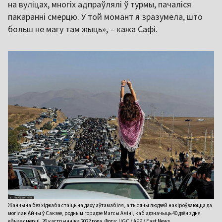
на вуліцах, многіх адпраўлялі ў турмы, пачаліся
пакаранні смерцю. У той момант я зразумела, што
больш не магу там жыць», – кажа Сафі.
Жанчына без хіджаба стаіць на даху аўтамабіля, а тысячы людзей накіроўваюцца да
могілак Айчы ў Сакэзе, родным горадзе Магсы Аміні, каб адзначыць 40 дзён з дня
ейнае смерці. 26 кастрычніка 2022 года. Фота: UGC / AFP / East News