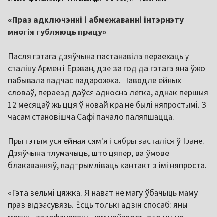
«Праз адключэнні і абмежаванні інтэрнэту
многія губляюць працу»
Пасля гэтага дзяўчына пастанавіла пераехаць у
сталіцу Арменіі Ерэван, дзе за год да гэтага яна ўжо
пабывала падчас падарожжа. Паводле ейных
словаў, пераезд даўся адносна лёгка, аднак першыя
12 месяцаў жыцця ў новай краіне былі няпростымі. З
часам становішча Сафі пачало паляпшацца.
Пры гэтым уся ейная сям'я і сябры засталіся ў Іране.
Дзяўчына тлумачыць, што цяпер, ва ўмове
блакаванняў, падтрымліваць кантакт з імі няпроста.
«Гэта вельмі цяжка. Я нават не магу ўбачыць маму
праз відэасувязь. Ёсць толькі адзін спосаб: яны
могуць тэлефанаваць нам наўпрост, але мы не