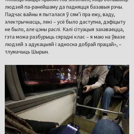
людзей па-ранейшаму да падняцця базавыя рэчы.
Падчас вайны я пыталася ў сямʼі пра ежу, ваду,
электрычнасць, лекі – усё было даступна, дэфіцыту
не было, але цэны раслі. Калі сітуацыя захаваецца,
гэта можа разбурыць сярэдні клас – я маю на ўвазе
людзей з адукацыяй і адносна добрай працай», –
тлумачыць Шырын.