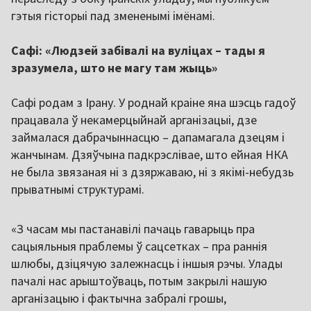
гэтыя гісторыі пад змененымі імёнамі.
Сафі: «Людзей забівалі на вуліцах – тады я
зразумела, што не магу там жыць»
Сафі родам з Ірану. У роднай краіне яна шэсць гадоў
працавала ў некамерцыйнай арганізацыі, дзе
займалася дабрачыннасцю – дапамагала дзецям і
жанчынам. Дзяўчына падкрэслівае, што ейная НКА
не была звязаная ні з дзяржаваю, ні з якімі-небудзь
прыватнымі структурамі.
«З часам мы пастанавілі пачаць гаварыць пра
сацыяльныя праблемы ў сацсетках – пра раннія
шлюбы, дзіцячую залежнасць і іншыя рэчы. Улады
пачалі нас арыштоўваць, потым закрылі нашую
арганізацыю і фактычна забралі грошы,