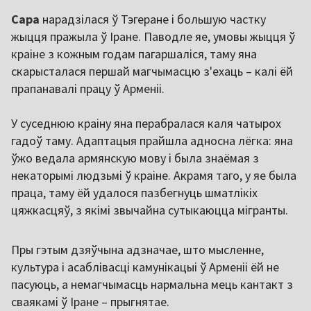
Сара
нарадзілася ў Тэгеране і большую частку
жыцця пражыла ў Іране. Паводле яе, умовы жыцця ў
краіне з кожным годам пагаршаліся, таму яна
скарысталася першай магчымасцю з'ехаць – калі ёй
прапанавалі працу ў Арменіі.
У суседнюю краіну яна перабралася каля чатырох
гадоў таму. Адаптацыя прайшла адносна лёгка: яна
ўжо ведала армянскую мову і была знаёмая з
некаторымі людзьмі ў краіне. Акрамя таго, у яе была
праца, таму ёй удалося пазбегнуць шматлікіх
цяжкасцяў, з якімі звычайна сутыкаюцца мігранты.
Пры гэтым дзяўчына адзначае, што мысленне,
культура і асаблівасці камунікацыі ў Арменіі ёй не
пасуюць, а немагчымасць нармальна мець кантакт з
сваякамі ў Іране – прыгнятае.