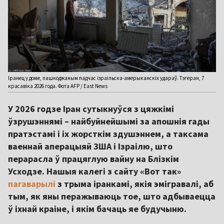
Іранец у доме, пашкоджаным падчас ізраільска-амерыканскіх удараў. Тэгеран, 7
красавіка 2026 года. Фота AFP / East News
У 2026 годзе Іран сутыкнуўся з цяжкімі
ўзрушэннямі – найбуйнейшымі за апошнія гады
пратэстамі і іх жорсткім здушэннем, а таксама
ваеннай аперацыяй ЗША і Ізраілю, што
перарасла ў працяглую вайну на Блізкім
Усходзе. Нашыя калегі з сайту «Вот так»
пагаварылі
з трыма іранкамі, якія эмігравалі, аб
тым, як яны перажываюць тое, што адбываецца
ў іхнай краіне, і якім бачаць яе будучыню.