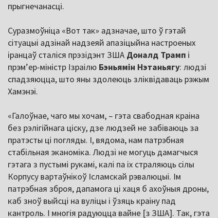
прыгнечанасці.
Суразмоўніца «Вот так» адзначае, што ў гэтай
сітуацыі адзінай надзеяй апазіцыйна настроеных
іранцаў сталіся прэзідэнт ЗША
Доналд Трамп
і
прэмʼер-міністр Ізраілю
Бэньямін Нэтаньягу
: людзі
спадзяюцца, што яны здолеюць зліквідаваць рэжым
Хамэнэі.
«Галоўнае, чаго мы хочам, – гэта свабодная краіна
без рэлігійнага ціску, дзе людзей не забіваюць за
пратэсты ці погляды. І, вядома, нам патрэбная
стабільная эканоміка. Людзі не могуць дамагчыся
гэтага з пустымі рукамі, калі па іх страляюць сілы
Корпусу вартаўнікоў Ісламскай рэвалюцыі. Ім
патрэбная зброя, дапамога ці хаця б ахоўныя дроны,
каб зноў выйсці на вуліцы і ўзяць краіну пад
кантроль. І многія радуюцца вайне [з ЗША]. Так, гэта