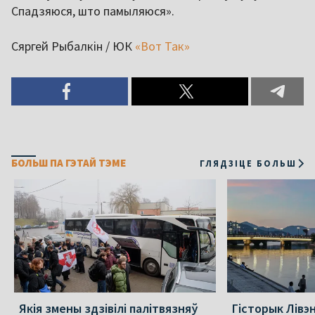
Спадзяюся, што памыляюся».
Сяргей Рыбалкін / ЮК
«Вот Так»
БОЛЬШ ПА ГЭТАЙ ТЭМЕ
ГЛЯДЗІЦЕ БОЛЬШ
Якія змены здзівілі палітвязняў
Гісторык Лівэн