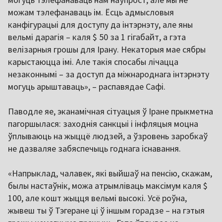
можам тэлефанаваць ім. Ёсць адмысловыя
канфігурацыі для доступу да інтэрнэту, але яны
вельмі дарагія – каля $ 50 за 1 гігабайт, а гэта
велізарныя грошы для Ірану. Некаторыя мае сябры
карыстаюцца імі. Але такія спосабы лічацца
незаконнымі – за доступ да міжнароднага інтэрнэту
могуць арыштаваць», – распавядае Сафі.
Паводле яе, эканамічная сітуацыя ў Іране прыкметна
пагоршылася: заходнія санкцыі і інфляцыя моцна
ўплываюць на жыццё людзей, а ўзровень заробкаў
не дазваляе забяспечыць годнага існавання.
«Напрыклад, чалавек, які выйшаў на пенсію, скажам,
былы настаўнік, можа атрымліваць максімум каля $
100, але кошт жыцця вельмі высокі. Усё роўна,
жывеш ты ў Тэгеране ці ў іншым горадзе – на гэтыя