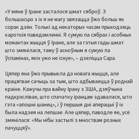
«У мяне ў Іране засталося шмат сяброў. З
большасцю з іх я не магу звязацца ўжо больш як
сорак дзён. Толькі ад некаторых часам прыходзяць
кароткія паведамленні. Я сумую па сябрах і асобных
момантах жыцця ў Іране, але за гэтыя гады шмат
што змянілася, таму ў асноўным я сумую па
ўспамінах, якіх ужо не існуе», – дзеліцца Сара.
Цяпер яна ўжо прывыкла да новага жыцця, але
працягвае сачыць за тым, што адбываецца ў роднай
краіне. Кажучы пра вайну Ірану з ЗША, дзяўчына
падкрэслівае, што спачатку іранцам здавалася, што
гэта «апошні шанец», і ў першыя дні аперацыі ў іх
была надзея на лепшае. Але цяпер, паводле яе, усё
змянілася: «Мы нібы застылі з мноствам розных
пачуццяў».