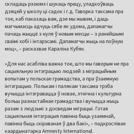
складаць рэзюмэ і шукаць працу, уладкоўваць
дзяцей у школу ці садок і г.д. Гаворка таксама пра
тое, каб паказаць вам, дзе мы жывем, і даць
магчымасць адчуць сябе як удома, дапамагчы
пачаць жыццё з нуля ў новым месцы – з ранейшымі
сваімі хобі і інтарэсамі. Дапамагчы жыць на поўную
моц», – расказвае Караліна Кубяк.
«Для нас асабліва важна тое, што мы гаворым не пра
сацыяльную інтэграцыю людзей з міграцыйным
вопытам у польскае грамадства, а пра ўзаемную
інтэграцыю. Полькам і палякам таксама трэба
вучыцца інтэгравацца ў новае, этнічна і культурна
больш разнастайнае грамадства і вучыцца жыць
разам з людзьмі з досведам міграцыі. Гэтая
сацыяльная інтэграцыя павінна быць узаемнай,
павінна быць скіраваная ў два бакі», – падкрэслівае
каардынатарка Amnesty International.