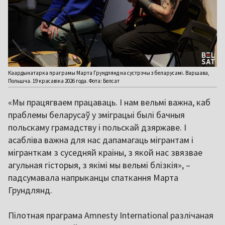
Каардынатарка праграмы Марта Грундлянд на сустрэчы з беларусамі. Варшава,
Польшча. 19 красавіка 2026 года. Фота: Белсат
«Мы працягваем працаваць. І нам вельмі важна, каб
праблемы беларусаў у эміграцыі былі бачныя
польскаму грамадству і польскай дзяржаве. І
асабліва важна для нас дапамагаць мігрантам і
мігранткам з суседняй краіны, з якой нас звязвае
агульная гісторыя, з якімі мы вельмі блізкія», –
падсумавала напрыканцы спаткання Марта
Грундлянд.
Пілотная праграма Amnesty International разлічаная