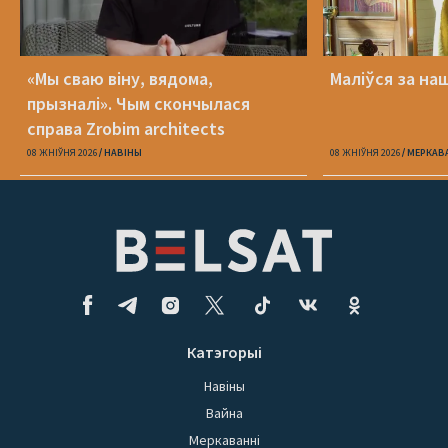
«Мы сваю віну, вядома,
Маліўся за на
прызналі». Чым скончылася
справа Zrobim architects
08 ЖНІЎНЯ 2026
НАВІНЫ
08 ЖНІЎНЯ 2026
МЕРКАВ
Катэгорыі
Навіны
Вайна
Меркаванні