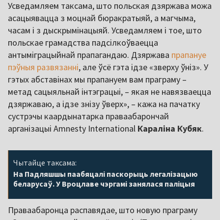
Усведамляем таксама, што польская дзяржава можа
асацыявацца з моцнай бюракратыяй, а магчыма,
часам і з дыскрымінацыяй. Усведамляем і тое, што
польскае грамадства падсілкоўваецца
антыміграцыйнай прапагандаю. Дзяржава
прапануе
пэўныя развязанні
, але ўсё гэта ідзе «зверху ўніз». У
гэтых абставінах мы прапануем вам праграму –
метад сацыяльнай інтэграцыі, – якая не навязваецца
дзяржаваю, а ідзе знізу ўверх», – кажа на пачатку
сустрэчы каардынатарка праваабарончай
арганізацыі Amnesty International
Караліна Кубяк
.
Чытайце таксама:
На Падляшшы паабяцалі паскорыць легалізацыю
беларусаў. У Вроцлаве чэргамі занялася паліцыя
Праваабаронца распавядае, што новую праграму