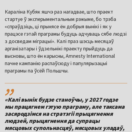
Караліна Кубяк яшчэ раз нагадвае, што праект
стартуе ў эксперыментальным рэжыме, бо трэба
«спраўдзіць, ці прынясе ён добрыя вынікі і як у
працэсе гэтай праграмы будуць адчуваць сябе людзі
з досведам міграцыі». Калі праз шэсць месяцаў
арганізатары і ўдзельнікі праекту прыйдуць да
высновы, што ён карысны, Amnesty International
пачне кампанію распаўсюду і папулярызацыі
праграмы па ўсёй Польшчы.
,,
«Калі вынік будзе станоўчы, у 2027 годзе
мы працягнем гэтую праграму, але таксама
засяродзімся на стратэгіі прыцягнення
людзей, прыцягнення да супрацы
мясцовых супольнасцяў, мясцовых уладаў,