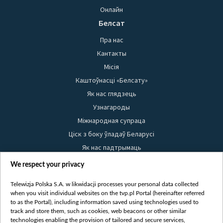
Онлайн
Белсат
Пра нас
Кантакты
Місія
Каштоўнасці «Белсату»
Як нас глядзець
Узнагароды
Міжнародная супраца
Ціск з боку ўладаў Беларусі
Як нас падтрымаць
Правілы выкарыстання матэрыялаў
We respect your privacy
Інфармацыя аб адпраўніку
Telewizja Polska S.A. w likwidacji processes your personal data collected
Бяспека
when you visit individual websites on the tvp.pl Portal (hereinafter referred
Youtube
to as the Portal), including information saved using technologies used to
track and store them, such as cookies, web beacons or other similar
Белсат news
technologies enabling the provision of tailored and secure services,