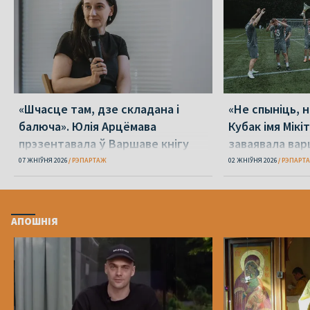
«Шчасце там, дзе складана і
«Не спыніць, н
балюча». Юлія Арцёмава
Кубак імя Мік
прэзентавала ў Варшаве кнігу
заваявала вар
«Пока я искала слова»
07 ЖНІЎНЯ 2026
РЭПАРТАЖ
02 ЖНІЎНЯ 2026
РЭПАРТ
АПОШНІЯ