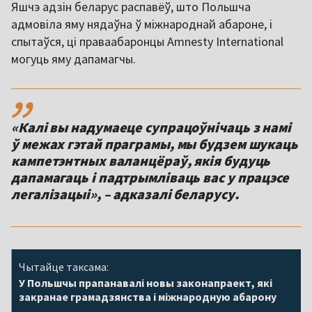
Яшчэ адзін беларус распавёў, што Польшча
адмовіла яму нядаўна ў міжнароднай абароне, і
спытаўся, ці праваабаронцы Amnesty International
могуць яму дапамагчы.
,,
«Калі вы надумаеце супрацоўнічаць з намі
ў межах гэтай праграмы, мы будзем шукаць
кампетэнтных валанцёраў, якія будуць
дапамагаць і падтрымліваць вас у працэсе
легалізацыі», – адказалі беларусу.
Чытайце таксама:
У Польшчы прапанавалі новы законапраект, які
закранае грамадзянства і міжнародную абарону