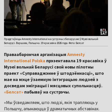
Прадстаўніцы Amnesty International на сустрэчы з беларусамі ў Музеi вольнай
Беларусi. Варшава, Польшча. 19 красавіка 2026 года. Фота: Белсат
Праваабарончая арганізацыя
Amnesty
International Polska
прэзентавала 19 красавіка ў
Музеі вольнай Беларусі свой новы пілотны
праект «Суправаджэнне ў штодзённасці», што
мае на мэце ўзаемную інтэграцыю людзей з
досведам эміграцыі і мясцовых супольнасцяў.
«Белсат»
пабываў на сустрэчы.
«Мы ўсведамляем, што людзі, якія трапляюць у
Польшчу, апынаюцца ў драматычных абставінах.