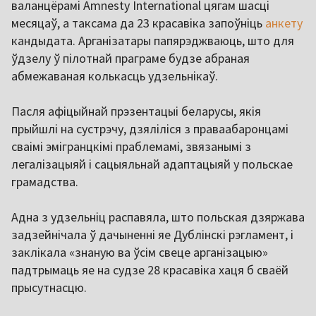
валанцёрамі Amnesty International цягам шасці
месяцаў, а таксама да 23 красавіка запоўніць
анкету
кандыдата. Арганізатары папярэджваюць, што для
ўдзелу ў пілотнай праграме будзе абраная
абмежаваная колькасць удзельнікаў.
Пасля афіцыйнай прэзентацыі беларусы, якія
прыйшлі на сустрэчу, дзяліліся з праваабаронцамі
сваімі эмігранцкімі праблемамі, звязанымі з
легалізацыяй і сацыяльнай адаптацыяй у польскае
грамадства.
Адна з удзельніц распавяла, што польская дзяржава
задзейнічала ў дачыненні яе Дублінскі рэгламент, і
заклікала «знаную ва ўсім свеце арганізацыю»
падтрымаць яе на судзе 28 красавіка хаця б сваёй
прысутнасцю.