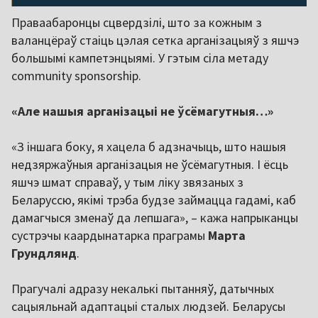
Праваабаронцы сцвердзілі, што за кожным з
валанцёраў стаіць цэлая сетка арганізацыяў з яшчэ
большымі кампетэнцыямі. У гэтым сіла метаду
community sponsorship.
«Але нашыя арганізацыі не ўсёмагутныя…»
«З іншага боку, я хацела б адзначыць, што нашыя
недзяржаўныя арганізацыя не ўсёмагутныя. І ёсць
яшчэ шмат справаў, у тым ліку звязаных з
Беларуссю, якімі трэба будзе займацца гадамі, каб
дамагчыся зменаў да лепшага», – кажа напрыканцы
сустрэчы каардынатарка праграмы
Марта
Грундлянд
.
Прагучалі адразу некалькі пытанняў, датычных
сацыяльнай адаптацыі сталых людзей. Беларусы