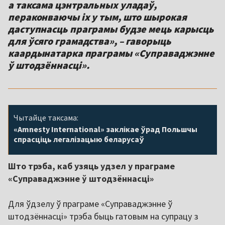
а таксама цэнтральных уладаў,
пераконваючы іх у тым, што шырокая
даступнасць праграмы будзе мець карысць
для ўсяго грамадства», – гаворыць
каардынатарка праграмы «Суправаджэнне
Чытайце таксама:
«Amnesty International» заклікае ўрад Польшчы
спрасціць легалізацыю беларусаў
Што трэба, каб узяць удзел у праграме
«Суправаджэнне ў штодзённасці»
Для ўдзелу ў праграме «Суправаджэнне ў
штодзённасці» трэба быць гатовым на супрацу з