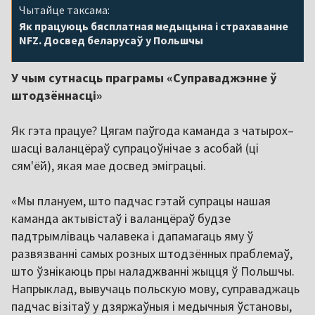
Чытайце таксама:
Як працуюць бясплатная медыцына і страхаванне
NFZ. Досвед беларусаў у Польшчы
У чым сутнасць праграмы «Суправаджэнне ў
штодзённасці»
Як гэта працуе? Цягам паўгода каманда з чатырох–
шасці валанцёраў супрацоўнічае з асобай (ці
сям'ёй), якая мае досвед эміграцыі.
«Мы плануем, што падчас гэтай супрацы нашая
каманда актывістаў і валанцёраў будзе
падтрымліваць чалавека і дапамагаць яму ў
развязванні самых розных штодзённых праблемаў,
што ўзнікаюць пры наладжванні жыцця ў Польшчы.
Напрыклад, вывучаць польскую мову, суправаджаць
падчас візітаў у дзяржаўныя і медычныя ўстановы,