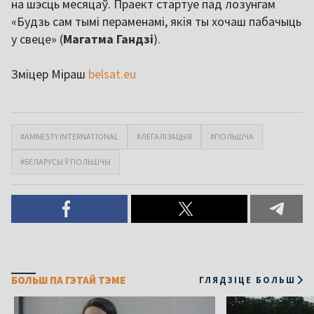
на шэсць месяцаў. Праект стартуе пад лозунгам
«Будзь сам тымі пераменамі, якія ты хочаш пабачыць
у свеце» (
Магатма Гандзі
).
Зміцер Міраш
belsat.eu
#AMNESTY INTERNATIONAL
#ЛЕГАЛІЗАЦЫЯ
#ПОЛЬШЧА
#БЕЛАРУСЫ Ў ПОЛЬШЧЫ
БОЛЬШ ПА ГЭТАЙ ТЭМЕ
ГЛЯДЗІЦЕ БОЛЬШ