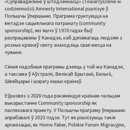
«Суправаджэнне ў штодзённасці» (Towarzyszenie w
codzienności) Amnesty International рэалізуе ў
Польшчы ўпершыню. Праграма грунтуецца на
метадзе сацыяльнага патранату (community
sponsorship), які яшчэ ў 1970 гадах быў
распрацаваны ў Канадзе, каб дапамагаць людзям з
розных краінаў свету знаходзіць сваё месца на
чужыне.
Сёння падобныя праграмы дзеяць у той жа Канадзе,
а таксама ў Аўстраліі, Вялікай Брытаніі, Бельгіі,
Швейцарыі і шэрагу іншых краінаў.
Еўразвяз з 2020 года рэкамендуе краінам-чальцам
выкарыстанне Сommunity sponsorship як
паспяховага праекту. У Польшчы праграму ўпершыню
апрабавалі ў 2023 годзе. Тут яе рэалізуюць такія
арганізацыі, як Homo Faber, Polskie Forum Migracyjne,