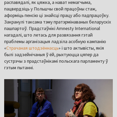
распавядалі, як цяжка, а нават немагчыма,
пацвердзіць у Польшчы свой працоўны стаж,
аформіць пенсію ці знайсці працу або падпрацоўку.
Закранулі таксама тэму пратэрмінаваных беларускіх
пашпартоў. Прадстаўнікі Amnesty International
нагадалі, што летась для развязання гэтай
праблемы арганізацыя ладзіла асобную кампанію
«
Страчаная штодзённасць
» і што актывісты, якія
былі задзейнічаныя ў ёй, рыхтуюцца цяпер да
сустрэчы з прадстаўнікамі польскага парламенту ў
гэтым пытанні.