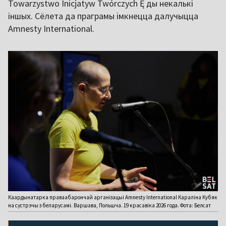
Towarzystwo Inicjatyw Twórczych Ę ды некалькі
іншых. Сёлета да праграмы імкнецца далучыцца
Amnesty International.
Каардынатарка праваабарончай арганізацыі Amnesty International Караліна Кубяк
на сустрэчы з беларусамі. Варшава, Польшча. 19 красавіка 2026 года. Фота: Белсат