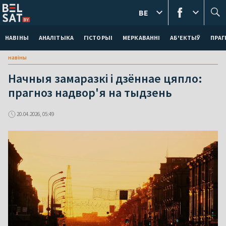
BE
НАВІНЫ
АНАЛІТЫКА
ГІСТОРЫІ
МЕРКАВАННI
АБ'ЕКТЫЎ
ПРАГ
навіны
Начныя замаразкі і дзённае цяпло:
прагноз надвор'я на тыдзень
20.04.2026, 05:49