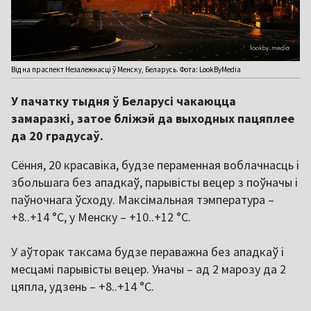
Від на праспект Незалежнасці ў Менску, Беларусь. Фота: LookByMedia
У пачатку тыдня ў Беларусі чакаюцца
замаразкі, затое бліжэй да выходных пацяплее
да 20 градусаў.
Сёння, 20 красавіка, будзе пераменная воблачнасць і
збольшага без ападкаў, парывісты вецер з поўначы і
паўночнага ўсходу. Максімальная тэмпература –
+8..+14 °C, у Менску – +10..+12 °C.
У аўторак таксама будзе пераважна без ападкаў і
месцамі парывісты вецер. Уначы – ад 2 марозу да 2
цяпла, удзень – +8..+14 °C.