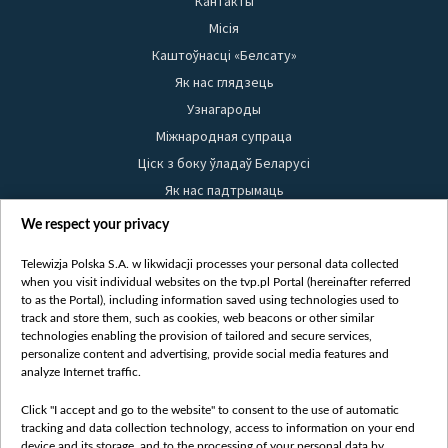
Кантакты
Місія
Каштоўнасці «Белсату»
Як нас глядзець
Узнагароды
Міжнародная супраца
Ціск з боку ўладаў Беларусі
Як нас падтрымаць
Правілы выкарыстання матэрыялаў
We respect your privacy
Інфармацыя аб адпраўніку
Telewizja Polska S.A. w likwidacji processes your personal data collected
Бяспека
when you visit individual websites on the tvp.pl Portal (hereinafter referred
Youtube
to as the Portal), including information saved using technologies used to
track and store them, such as cookies, web beacons or other similar
Белсат news
technologies enabling the provision of tailored and secure services,
personalize content and advertising, provide social media features and
Белсат Shorts
analyze Internet traffic.
Белсат Life
Click "I accept and go to the website" to consent to the use of automatic
Жэстачайшы мульт
tracking and data collection technology, access to information on your end
Belsat English
device and its storage, and to the processing of your personal data by