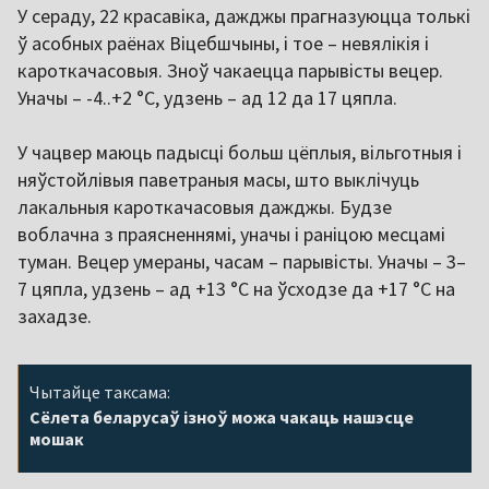
У сераду, 22 красавіка, дажджы прагназуюцца толькі
ў асобных раёнах Віцебшчыны, і тое – невялікія і
кароткачасовыя. Зноў чакаецца парывісты вецер.
Уначы – -4..+2 °C, удзень – ад 12 да 17 цяпла.
У чацвер маюць падысці больш цёплыя, вільготныя і
няўстойлівыя паветраныя масы, што выклічуць
лакальныя кароткачасовыя дажджы. Будзе
воблачна з праясненнямі, уначы і раніцою месцамі
туман. Вецер умераны, часам – парывісты. Уначы – 3–
7 цяпла, удзень – ад +13 °C на ўсходзе да +17 °C на
захадзе.
Чытайце таксама:
Сёлета беларусаў ізноў можа чакаць нашэсце
мошак