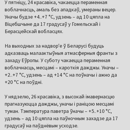
У пятніцу, 24 красавіка, чакаецца пераменная
воблачнасць, амаль без ападкаў, умераны вецер.
Уначы будзе +4..+7 °C, удзень – ад 10 цяпла на
Віцебшчыне да 17 градусаў у Гомельскай і
Берасцейскай вобласцях.
На выходных за надвор'е ў Беларусі будуць
адказваць малаактыўныя атмасферныя франты з
захаду Еўропы. У суботу чакаецца пераменная
воблачнасць, месцамі – кароткія дажджы. Уначы –
+2..+7 °C, удзень – ад +14 °C на поўначы і ажно да
+20 °C на поўдні.
У нядзелю, 26 красавіка, з высокай імавернасцю
прагназуюцца дажджы, уначы і раніцою месцамі
туман. Тэмпература паветра ўначы – +5..+10 °C,
удзень – ад 10 цяпла на паўночным захадзе да 17
градусаў на паўднёвым усходзе.