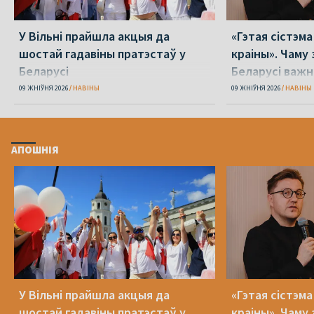
У Вільні прайшла акцыя да
«Гэтая сістэм
шостай гадавіны пратэстаў у
краіны». Чаму 
Беларусі
Беларусі важн
міжнародным 
09 ЖНІЎНЯ 2026
НАВІНЫ
09 ЖНІЎНЯ 2026
НАВІНЫ
АПОШНІЯ
У Вільні прайшла акцыя да
«Гэтая сістэм
шостай гадавіны пратэстаў у
краіны». Чаму 