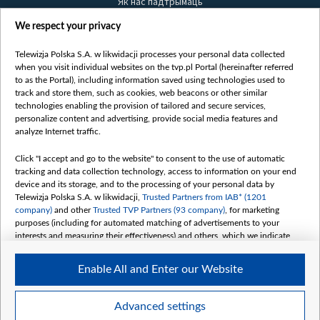
Як нас падтрымаць
Правілы выкарыстання матэрыялаў
We respect your privacy
Інфармацыя аб адпраўніку
Telewizja Polska S.A. w likwidacji processes your personal data collected
Бяспека
when you visit individual websites on the tvp.pl Portal (hereinafter referred
Youtube
to as the Portal), including information saved using technologies used to
track and store them, such as cookies, web beacons or other similar
Белсат news
technologies enabling the provision of tailored and secure services,
personalize content and advertising, provide social media features and
Белсат Shorts
analyze Internet traffic.
Белсат Life
Click "I accept and go to the website" to consent to the use of automatic
Жэстачайшы мульт
tracking and data collection technology, access to information on your end
Belsat English
device and its storage, and to the processing of your personal data by
Telewizja Polska S.A. w likwidacji,
Trusted Partners from IAB* (1201
Biełsat PL
company)
and other
Trusted TVP Partners (93 company)
, for marketing
Белсат Now
purposes (including for automated matching of advertisements to your
interests and measuring their effectiveness) and others, which we indicate
Белсат History
below.
Белсат Music
Enable All and Enter our Website
The purposes of processing your data by TVP S.A. w likwidacji are as
Белсат Doc
follows:
My consents
Store and/or access information on a device
Advanced settings
Use limited data to select advertising