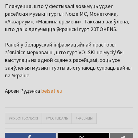
Плануецца, што ў фестывалі возьмуць удзел
расейскія музыкі і гурты: Noize MC, Монеточка,
«Аквариум», «Машина времени». Таксама заяўлена,
што да іх далучыцца ўкраінскі гурт 20TOKENS.
Раней у беларускай інфармацыйнай прасторы
з’явіліся меркаванні, што гурт VOLSKI не мусіў бы
выступаць на адной сцэне з расейцамі, хоць усе
заяўленыя музыкі і гурты выступаюць супраць вайны
ва Украіне.
Арсен Рудэнка
belsat.eu
#ЛЯВОН ВОЛЬСКІ
#ФЕСТЫВАЛЬ
#РАСЕЙЦЫ