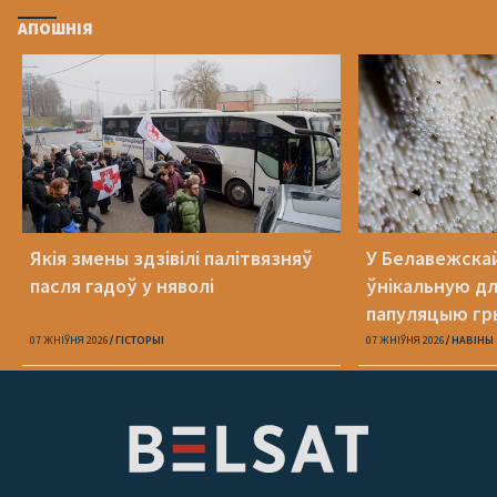
АПОШНІЯ
Якія змены здзівілі палітвязняў
У Белавежска
пасля гадоў у няволі
ўнікальную д
папуляцыю гр
07 ЖНІЎНЯ 2026
ГІСТОРЫІ
07 ЖНІЎНЯ 2026
НАВІНЫ