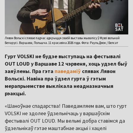
Лявон Вольскі спявае падчас адкрыцця сваёй выставы жывапісу ў Музеі вольнай
Беларусі. Варшава, Польшча. 11 красавіка 2026 года. Фота: Рауль Дзюк / Белсат
Гурт VOLSKI не будзе выступаць на фестывалі
OUT LOUD у Варшаве 12 чэрвеня, хоць удзел быў
заяўлены. Пра гэта
паведаміў
спявак Лявон
Вольскі. Навіна пра ўдзел гурта ў гэтым
мерапрыемстве выклікала неадназначныя
рэакцыі.
«Шаноўнае спадарства! Паведамляем вам, што гурт
VOLSKI не здолее ўдзельнічаць у варшаўскім
фестывалі OUT LOUD. Мы вельмі добра ставімся да
ўдзельнікаў гэтае маштабнае акцыі і хацелі