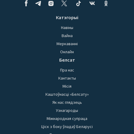
Катэгорыі
Навіны
Вайна
Меркаванні
Онлайн
Белсат
Пра нас
Кантакты
Місія
Каштоўнасці «Белсату»
Як нас глядзець
Узнагароды
Міжнародная супраца
Ціск з боку ўладаў Беларусі