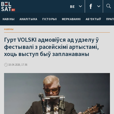
BE
НАВІНЫ
АНАЛІТЫКА
ГІСТОРЫІ
МЕРКАВАННI
АБ'ЕКТЫЎ
ПРАГ
навіны
Гурт VOLSKI адмовіўся ад удзелу ў
фестывалі з расейскімі артыстамі,
хоць выступ быў запланаваны
18.04.2026, 17:36