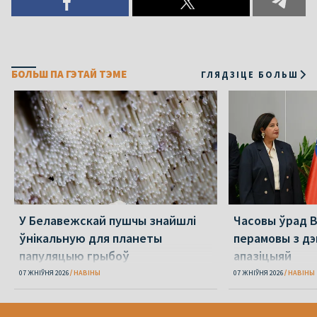
БОЛЬШ ПА ГЭТАЙ ТЭМЕ
ГЛЯДЗІЦЕ БОЛЬШ
У Белавежскай пушчы знайшлі
Часовы ўрад 
ўнікальную для планеты
перамовы з д
папуляцыю грыбоў
апазіцыяй
07 ЖНІЎНЯ 2026
НАВІНЫ
07 ЖНІЎНЯ 2026
НАВІНЫ