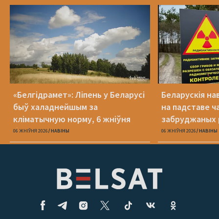
«Белгідрамет»: Ліпень у Беларусі
Беларускія на
быў халаднейшым за
на падставе ча
кліматычную норму, 6 жніўня
забруджаных 
будзе +40 °С
06 ЖНІЎНЯ 2026
НАВІНЫ
06 ЖНІЎНЯ 2026
НАВІНЫ