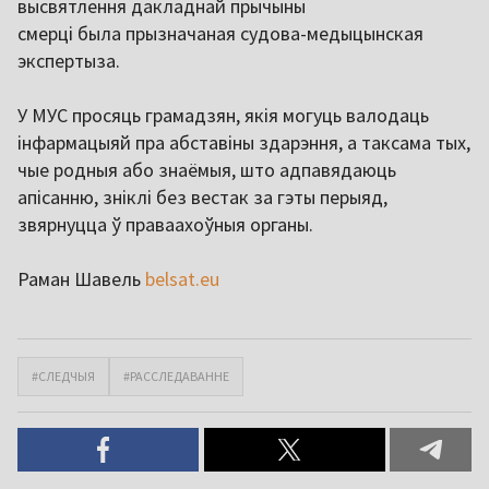
высвятлення дакладнай прычыны
смерці была прызначаная судова-медыцынская
экспертыза.
У МУС просяць грамадзян, якія могуць валодаць
інфармацыяй пра абставіны здарэння, а таксама тых,
чые родныя або знаёмыя, што адпавядаюць
апісанню, зніклі без вестак за гэты перыяд,
звярнуцца ў праваахоўныя органы.
Раман Шавель
belsat.eu
#СЛЕДЧЫЯ
#РАССЛЕДАВАННЕ