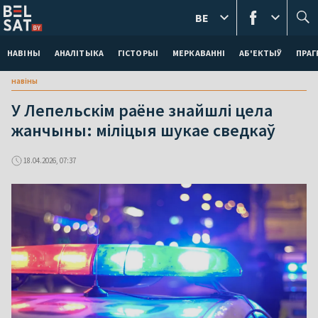
BE
НАВІНЫ
АНАЛІТЫКА
ГІСТОРЫІ
МЕРКАВАННI
АБ'ЕКТЫЎ
ПРАГ
навіны
У Лепельскім раёне знайшлі цела
жанчыны: міліцыя шукае сведкаў
18.04.2026, 07:37