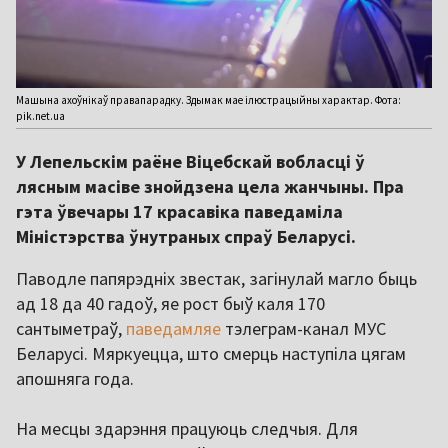
Машына ахоўнікаў правапарадку. Здымак мае ілюстрацыйны характар. Фота:
pik.net.ua
У Лепельскім раёне Віцебскай вобласці ў
лясным масіве знойдзена цела жанчыны. Пра
гэта ўвечары 17 красавіка паведаміла
Міністэрства ўнутраных спраў Беларусі.
Паводле папярэдніх звестак, загінулай магло быць
ад 18 да 40 гадоў, яе рост быў каля 170
сантыметраў,
паведамляе
тэлеграм-канал МУС
Беларусі. Мяркуецца, што смерць наступіла цягам
апошняга года.
На месцы здарэння працуюць следчыя. Для