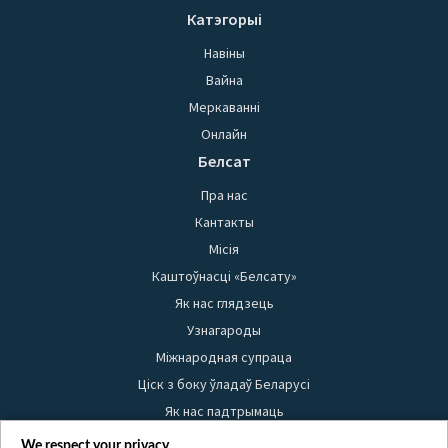
Катэгорыі
Навіны
Вайна
Меркаванні
Онлайн
Белсат
Пра нас
Кантакты
Місія
Каштоўнасці «Белсату»
Як нас глядзець
Узнагароды
Міжнародная супраца
Ціск з боку ўладаў Беларусі
Як нас падтрымаць
Правілы выкарыстання матэрыялаў
We respect your privacy