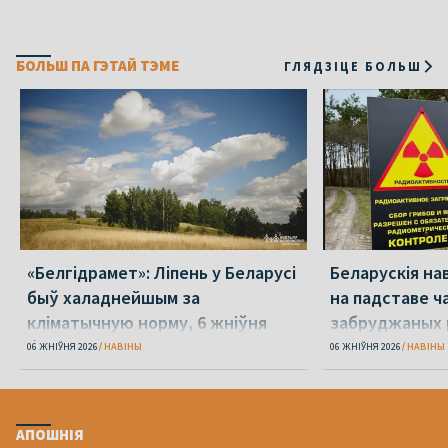
БОЛЬШ ПА ГЭТАЙ ТЭМЕ
ГЛЯДЗІЦЕ БОЛЬШ
«Белгідрамет»: Ліпень у Беларусі
Беларускія на
быў халаднейшым за
на падставе ча
кліматычную норму, 6 жніўня
забруджаных 
будзе +40 °С
06 ЖНІЎНЯ 2026
НАВІНЫ
06 ЖНІЎНЯ 2026
НАВІНЫ
АПОШНІЯ