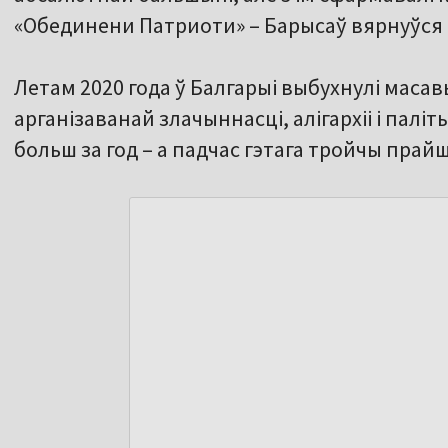
«Обединени Патриоти» – Барысаў вярнуўся 
Летам 2020 года ў Балгарыі выбухнулі маса
арганізаванай злачыннасці, алігархіі і паліт
больш за год – а падчас гэтага тройчы пра