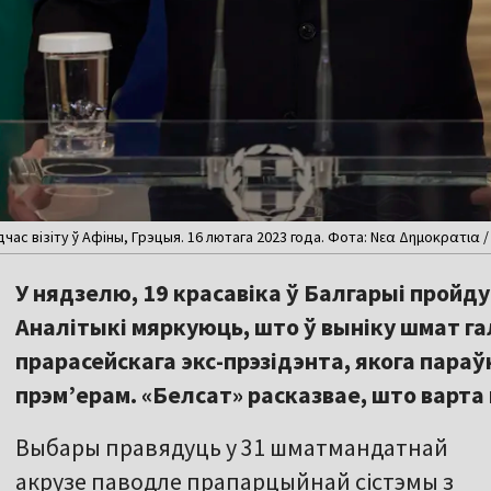
ас візіту ў Афіны, Грэцыя. 16 лютага 2023 года. Фота: Νεα Δημοκρατια / F
У нядзелю, 19 красавіка ў Балгарыі пройд
Аналітыкі мяркуюць, што ў выніку шмат г
прарасейскага экс-прэзідэнта, якога пара
прэм’ерам. «Белсат» расказвае, што варта
Выбары правядуць у 31 шматмандатнай
акрузе паводле прапарцыйнай сістэмы з