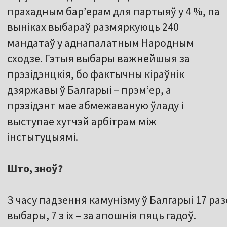
прахадным бар’ерам для партыяў у 4 %, па
выніках выбараў размяркуюць 240
мандатаў у аднапалатным Народным
сходзе. Гэтыя выбары важнейшыя за
прэзідэнцкія, бо фактычны кіраўнік
дзяржавы ў Балгарыі – прэм’ер, а
прэзідэнт мае абмежаваную ўладу і
выступае хутчэй арбітрам між
інстытуцыямі.
Што, зноў?
З часу падзення камунізму ў Балгарыі 17 ра
выбары, 7 з іх – за апошнія пяць гадоў.