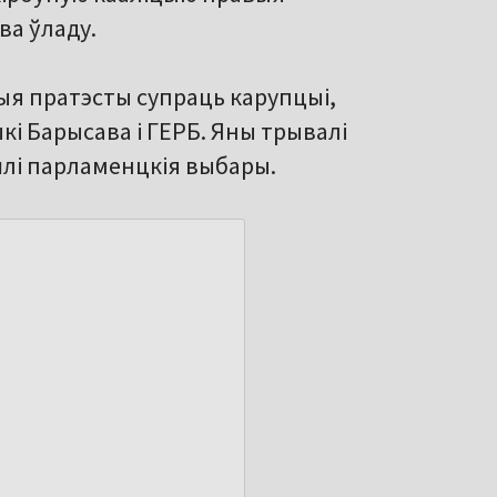
ва ўладу.
выя пратэсты супраць карупцыі,
ыкі Барысава і ГЕРБ. Яны трывалі
йшлі парламенцкія выбары.