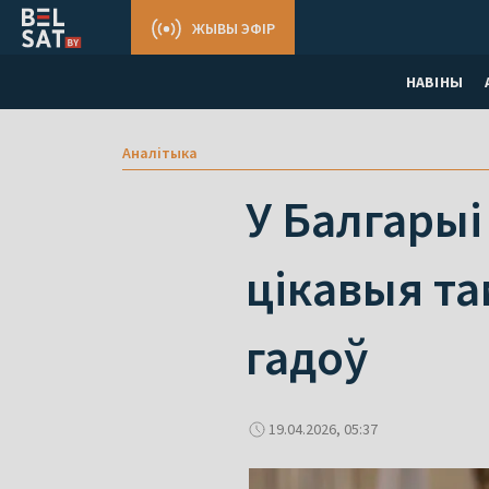
ЖЫВЫ ЭФІР
НАВІНЫ
Аналітыка
У Балгарыі
цікавыя т
гадоў
19.04.2026, 05:37