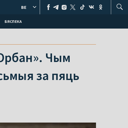
BE
БЯСПЕКА
 Орбан». Чым
сьмыя за пяць