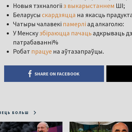
Новыя тэхналогіі
з выкарыстаннем
ШІ;
Беларусы
скардзяцца
на якасць прадукта
Чатыры чалавекі
памерлі
ад алкаголю:
У Менску
збіраюцца пачаць
адкрываць дз
патрабаванні%
Робат
працуе
на аўтазапраўцы.
SHARE ON FACEBOOK
ЗЕЦЬ БОЛЬШ