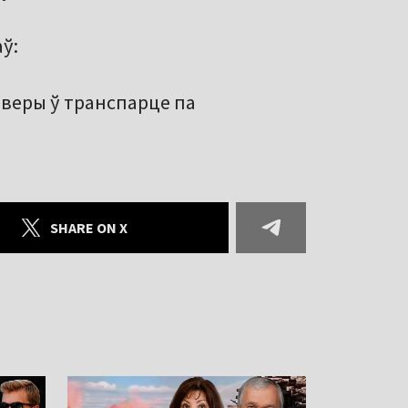
ў:
веры ў транспарце па
SHARE ON X