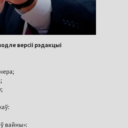
водле версіі рэдакцыі
нера;
;
;
каў:
ў вайны»: