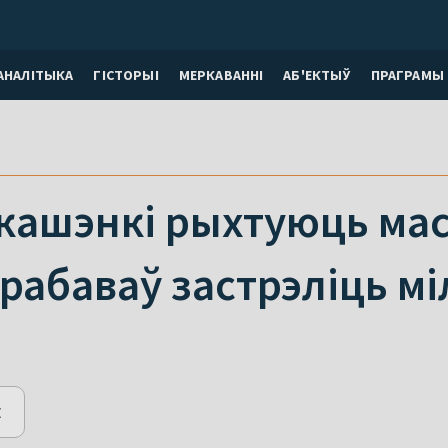
АНАЛІТЫКА
ГІСТОРЫІ
МЕРКАВАННI
АБ'ЕКТЫЎ
ПРАГРАМЫ
укашэнкі рыхтуюць ма
рабаваў застрэліць м
E