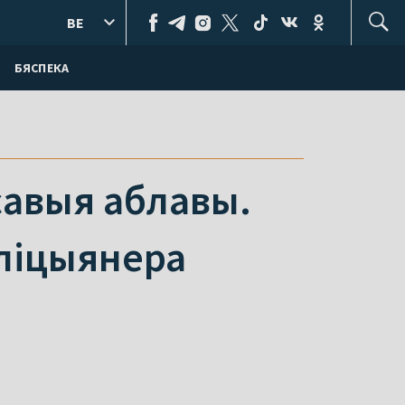
BE
БЯСПЕКА
савыя аблавы.
іліцыянера