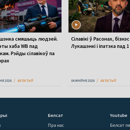
шэнка смяшыць людзей.
Сілавікі ў Расонах, бізнэс
эты хаба WB пад
Лукашэнкі і іпатэка пад 
кам. Рэйды сілавікоў па
эрах
НЯ 2026
АБ'ЕКТЫЎ
04 ЖНІЎНЯ 2026
АБ'ЕКТЫЎ
рыі
Белсат
Youtube
ы
Пра нас
Белсат n