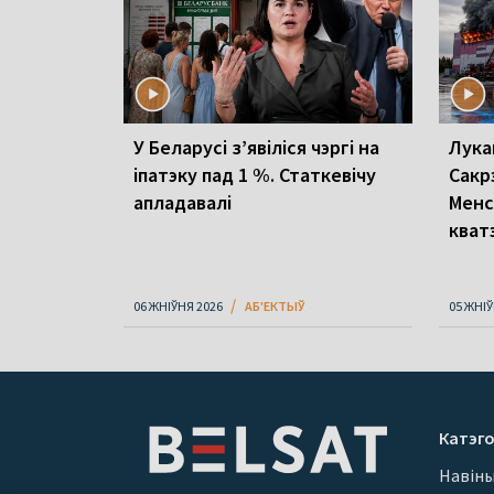
У Беларусі з’явіліся чэргі на
Лука
іпатэку пад 1 %. Статкевічу
Сакр
апладавалі
Менс
кват
06 ЖНІЎНЯ 2026
АБ'ЕКТЫЎ
05 ЖНІЎ
Катэго
Навін