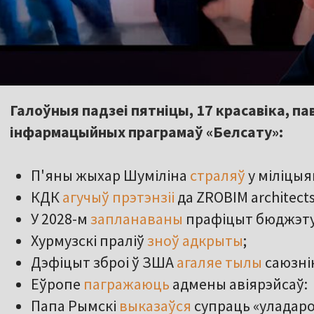
Галоўныя падзеі пятніцы, 17 красавіка, па
інфармацыйных праграмаў «Белсату»:
П'яны жыхар Шуміліна
страляў
у міліцыя
КДК
агучыў прэтэнзіі
да ZROBIM architects
У 2028-м
запланаваны
прафіцыт бюджэту
Хурмузскі праліў
зноў адкрыты
;
Дэфіцыт зброі ў ЗША
агаляе тылы
саюзні
Еўропе
пагражаюць
адмены авіярэйсаў:
Папа Рымскі
выказаўся
супраць «уладаро