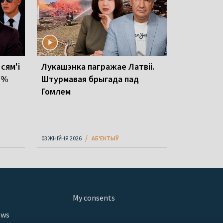
 сям'і
Лукашэнка пагражае Латвіі.
1 %
Штурмавая брыгада пад
Гомлем
03 ЖНІЎНЯ 2026
АБ'ЕКТЫЎ
My consents
ews