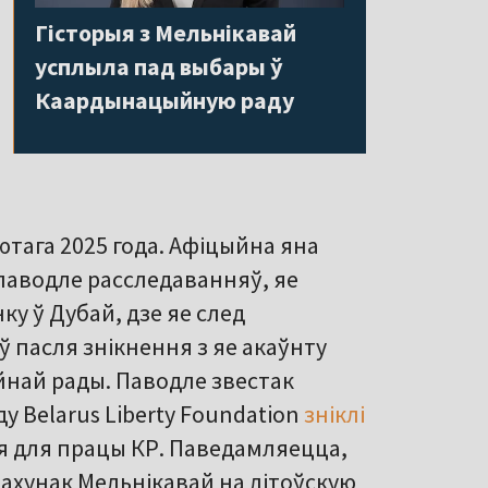
Гісторыя з Мельнікавай
усплыла пад выбары ў
Каардынацыйную раду
тага 2025 года. Афіцыйна яна
 паводле расследаванняў, яе
у ў Дубай, дзе яе след
ў пасля знікнення з яе акаўнту
най рады. Паводле звестак
у Belarus Liberty Foundation
зніклі
ся для працы КР. Паведамляецца,
рахунак Мельнікавай на літоўскую