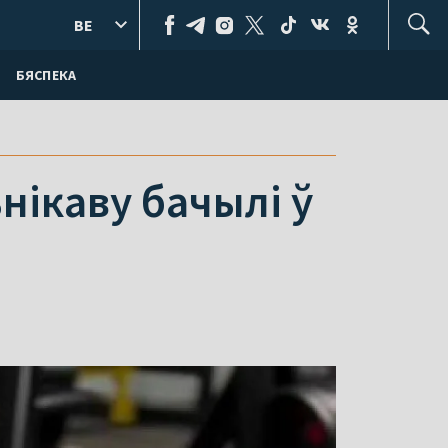
BE
БЯСПЕКА
нікаву бачылі ў