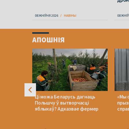
08 ЖНІЎНЯ 2026
НАВІНЫ
08 ЖНІЎ
Item
1
АПОШНІЯ
of
4
Ці можа Беларусь дагнаць
«Мы 
нае цяпло
Польшчу ў вытворчасці
прыз
яблыкаў? Адказвае фермер
справ