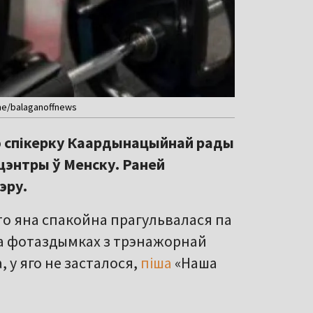
me/balaganoffnews
ую спікерку Каардынацыйнай рады
цэнтры ў Менску. Раней
эру.
што яна спакойна прагульвалася па
 на фотаздымках з трэнажорнай
, у яго не засталося,
піша
«Наша