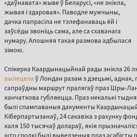
«даўнавата» жыве ў Беларусі, «не знікла,
жывая і здаровая». Паводле мужчыны,
дачка папрасіла не тэлефанаваць ёй і
заўсёды звоніць сама, але са схаванага
нумару. Апошняя такая размова адбылася
зімою.
Спікерка Каардынацыйнай рады знікла 26 лю
вылецела
ў Лондан разам з дзецьмі, аднак,
сапраўдны маршрут пралягаў праз Шры-Ланк
канчаткова губляецца. Праз некалькі тыдня
былі спампаваныя дакументы Каардынацый
Кіберпартызанаў, 24 сакавіка з рахунку фонд
каля 150 тысячаў долараў, якія прызначалі
што сродкі былі выведзеныя праз асабісты 