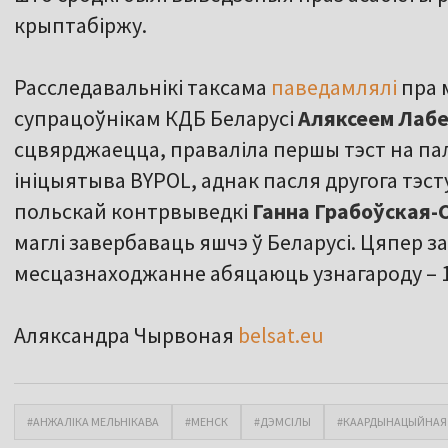
крыптабіржу.
Расследавальнікі таксама
паведамлялі
пра 
супрацоўнікам КДБ Беларусі
Аляксеем Лаб
сцвярджаецца, праваліла першы тэст на пал
ініцыятыва BYPOL, аднак пасля другога тэст
польскай контрвыведкі
Ганна Грабоўская-
маглі завербаваць яшчэ ў Беларусі. Цяпер 
месцазнаходжанне абяцаюць узнагароду – 1
Аляксандра Чырвоная
belsat.eu
#АНЖАЛІКА МЕЛЬНІКАВА
#МЕНСК
#ДЭМСІЛЫ
#КААРДЫНАЦЫЙНАЯ