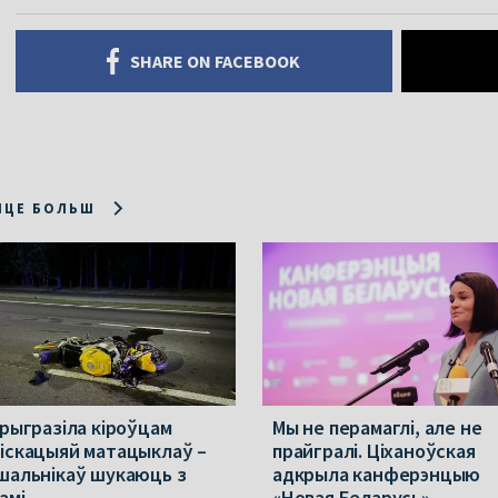
SHARE ON FACEBOOK
ІЦЕ БОЛЬШ
прыгразіла кіроўцам
Мы не перамаглі, але не
іскацыяй матацыклаў –
прайгралі. Ціханоўская
шальнікаў шукаюць з
адкрыла канферэнцыю
амі
«Новая Беларусь»