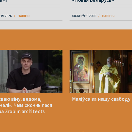
НЯ 2026
НАВІНЫ
08 ЖНІЎНЯ 2026
НАВІНЫ
сваю віну, вядома,
Маліўся за нашу свабоду
налі». Чым скончылася
а Zrobim architects