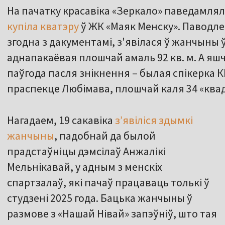
На пачатку красавіка «Зеркало» паведамлял
купіла кватэру
ў ЖК «Маяк Менску». Паводле
згодна з дакументамі, з'явілася ў жанчыны ў
аднапакаёвая плошчай амаль 92 кв. м. А яшчэ
паўгода пасля знікнення – былая спікерка К
праспекце Любімава, плошчай каля 34 «квад
Нагадаем, 19 сакавіка
зʼявіліся здымкі
жанчыны
, падобнай да былой
прадстаўніцы дэмсілаў Анжалікі
Мельнікавай, у адным з менскіх
спартзалаў, які пачаў працаваць толькі ў
студзені 2025 года. Бацька жанчыны ў
размове з «Нашай Нівай» запэўніў, што тая