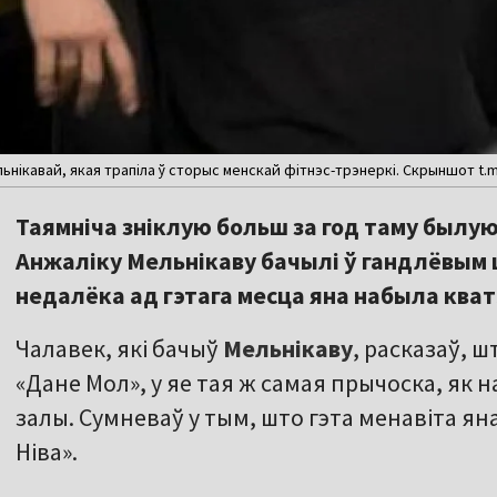
ьнікавай, якая трапіла ў сторыс менскай фітнэс-трэнеркі. Скрыншот t.
Таямніча зніклую больш за год таму был
Анжаліку Мельнікаву бачылі ў гандлёвым 
недалёка ад гэтага месца яна набыла кват
Чалавек, які бачыў
Мельнікаву
, расказаў, 
«Дане Мол», у яе тая ж самая прычоска, як
залы. Сумневаў у тым, што гэта менавіта яна
Ніва».