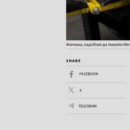
Жанчына, падобная да Анжалікі Мел
SHARE
FACEBOOK
X
TELEGRAM