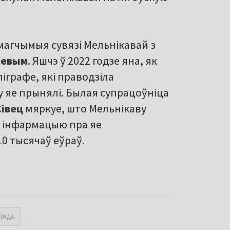
магчымыя сувязі Мельнікавай з
еевым
. Яшчэ ў 2022 годзе яна, як
іграфе, які праводзіла
у яе прынялі. Былая супрацоўніца
Сівец
мяркуе, што Мельнікаву
за інфармацыю пра яе
0 тысячаў еўраў.
 РАДА