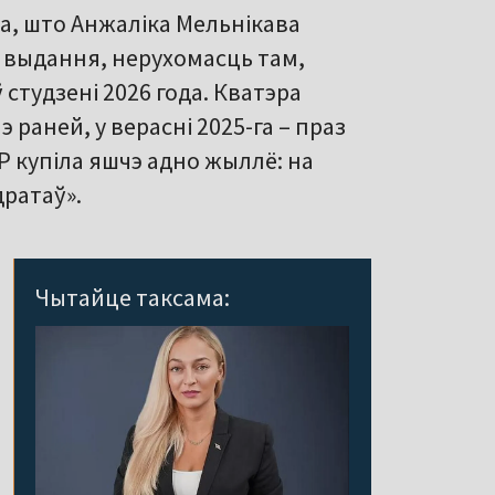
а, што Анжаліка Мельнікава
 выдання, нерухомасць там,
 студзені 2026 года. Кватэра
 раней, у верасні 2025-га – праз
Р купіла яшчэ адно жыллё: на
ратаў».
Чытайце таксама: