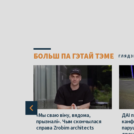
БОЛЬШ ПА ГЭТАЙ ТЭМЕ
ГЛЯДЗ
будуць
«Мы сваю віну, вядома,
ДАІ 
ўлік – якіх
прызналі». Чым скончылася
канф
ь
справа Zrobim architects
пару
дрон