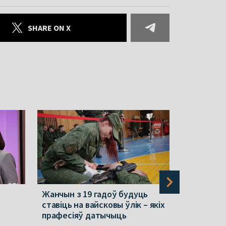
SHARE ON X
Жанчын з 19 гадоў будуць
«Мы сваю 
ставіць на вайсковы ўлік – якіх
прызналі»
прафесіяў датычыць
справа Zr