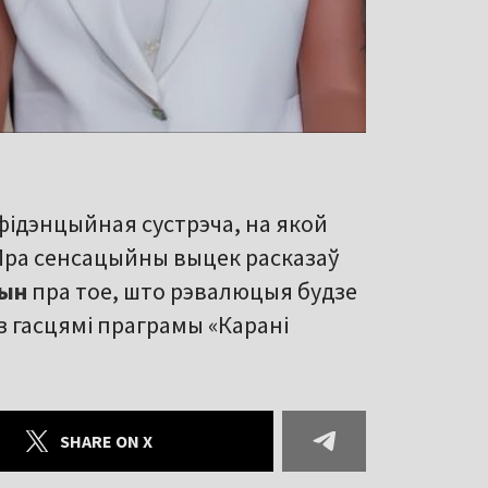
фідэнцыйная сустрэча, на якой
 Пра сенсацыйны выцек расказаў
рын
пра тое, што рэвалюцыя будзе
з гасцямі праграмы «Карані
SHARE ON X