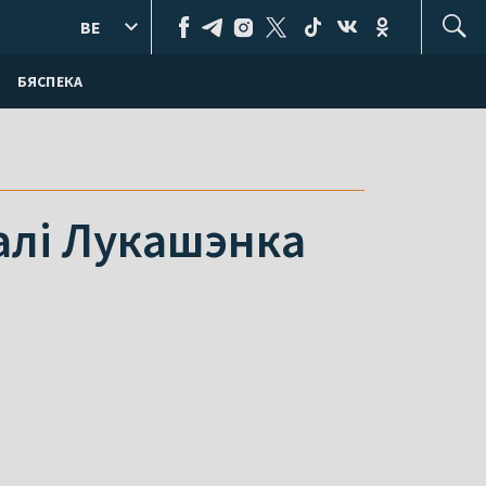
BE
БЯСПЕКА
калі Лукашэнка