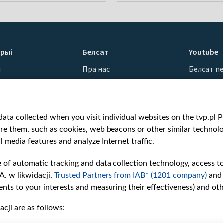
рыі
Белсат
Youtube
ы
Пра нас
Белсат n
Кантакты
Белсат Sh
ванні
Місія
Белсат Li
н
Каштоўнасці «Белсату»
Жэстачай
ata collected when you visit individual websites on the tvp.pl Por
Як нас глядзець
Belsat En
re them, such as cookies, web beacons or other similar technolog
Узнагароды
Biełsat PL
l media features and analyze Internet traffic.
Міжнародная супраца
Белсат N
Ціск з боку ўладаў
Белсат Hi
e of automatic tracking and data collection technology, access t
Беларусі
Белсат Mu
A. w likwidacji,
Trusted Partners from IAB* (1201 company)
and
Як нас падтрымаць
Белсат D
nts to your interests and measuring their effectiveness) and ot
Правілы выкарыстання
cji are as follows:
матэрыялаў
Інфармацыя аб