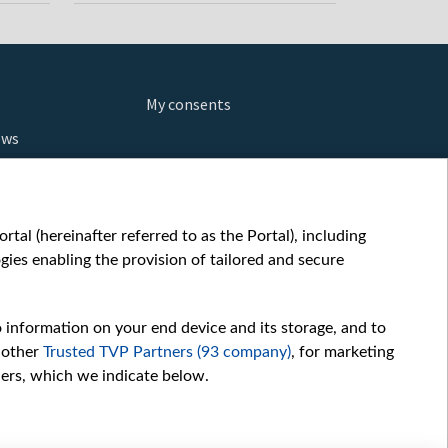
My consents
ews
orts
fe
шы мульт
tal (hereinafter referred to as the Portal), including
glish
ies enabling the provision of tailored and secure
ow
story
o information on your end device and its storage, and to
sic
 other
Trusted TVP Partners (93 company)
, for marketing
oc
hers, which we indicate below.