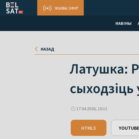
ЖЫВЫ ЭФІР
НАВІНЫ
НАЗАД
Латушка: Р
сыходзіць 
17.04.2026, 10:11
HTML5
YOUTUB