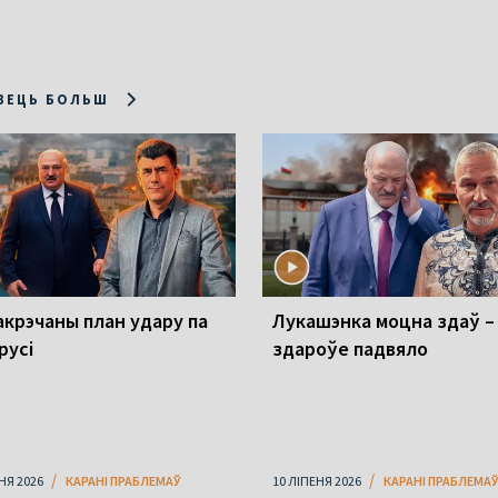
ЗЕЦЬ БОЛЬШ
акрэчаны план удару па
Лукашэнка моцна здаў –
русі
здароўе падвяло
НЯ 2026
КАРАНІ ПРАБЛЕМАЎ
10 ЛІПЕНЯ 2026
КАРАНІ ПРАБЛЕМАЎ