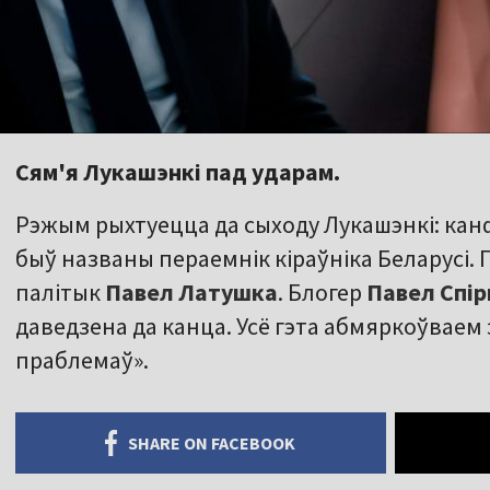
Сям'я Лукашэнкі пад ударам.
Рэжым рыхтуецца да сыходу Лукашэнкі: кан
быў названы пераемнік кіраўніка Беларусі.
палітык
Павел Латушка
. Блогер
Павел Спі
даведзена да канца. Усё гэта абмяркоўваем 
праблемаў».
SHARE ON FACEBOOK