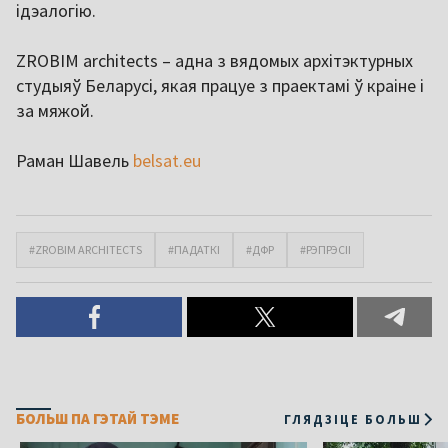
ідэалогію.
ZROBIM architects – адна з вядомых архітэктурных
студыяў Беларусі, якая працуе з праектамі ў краіне і
за мяжой.
Раман Шавель
belsat.eu
#ZROBIM ARCHITECTS
#ПАДАТКІ
#ДФР
#РЭПРЭСІІ
БОЛЬШ ПА ГЭТАЙ ТЭМЕ
ГЛЯДЗІЦЕ БОЛЬШ