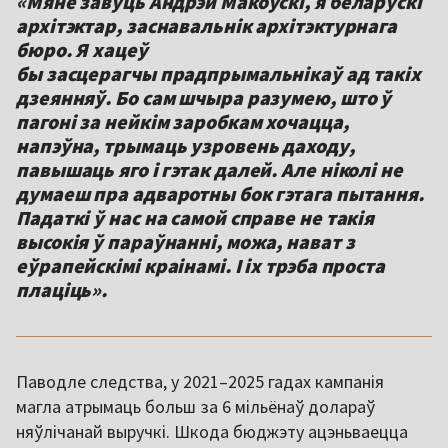
«Мяне завуць Андрэй Макоўскі, я беларускі
архітэктар, заснавальнік архітэктурнага
бюро. Я хацеў
бы засцерагчы прадпрымальнікаў ад такіх
дзеянняў. Бо сам шчыра разумею, што ў
пагоні за нейкім заробкам хочацца,
напэўна, трымаць узровень даходу,
павышаць яго і гэтак далей. Але ніколі не
думаеш пра адваротны бок гэтага пытання.
Падаткі ў нас на самой справе не такія
высокія ў параўнанні, можа, нават з
еўрапейскімі краінамі. І іх трэба проста
плаціць».
Паводле следства, у 2021–2025 гадах кампанія
магла атрымаць больш за 6 мільёнаў долараў
няўлічанай выручкі. Шкода бюджэту ацэньваецца