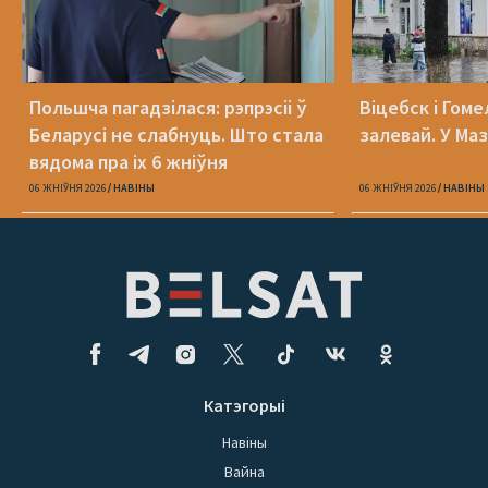
Польшча пагадзілася: рэпрэсіі ў
Віцебск і Гоме
Беларусі не слабнуць. Што стала
залевай. У Ма
вядома пра іх 6 жніўня
06 ЖНІЎНЯ 2026
НАВІНЫ
06 ЖНІЎНЯ 2026
НАВІНЫ
Катэгорыі
Навіны
Вайна