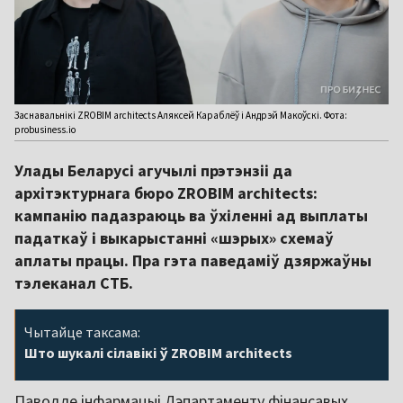
Заснавальнікі ZROBIM architects Аляксей Караблёў і Андрэй Макоўскі. Фота:
probusiness.io
Улады Беларусі агучылі прэтэнзіі да
архітэктурнага бюро ZROBIM architects:
кампанію падазраюць ва ўхіленні ад выплаты
падаткаў і выкарыстанні «шэрых» схемаў
аплаты працы. Пра гэта паведаміў дзяржаўны
тэлеканал СТБ.
Чытайце таксама:
Што шукалі сілавікі ў ZROBIM architects
Паводле інфармацыі Дэпартаменту фінансавых