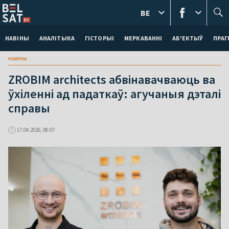
BE
НАВІНЫ
АНАЛІТЫКА
ГІСТОРЫІ
МЕРКАВАННI
АБ'ЕКТЫЎ
ПРАГ
навіны
ZROBIM architects абвінавачваюць ва
ўхіленні ад падаткаў: агучаныя дэталі
справы
17.04.2026, 08:07