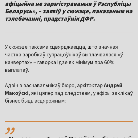
афіцыйна не зарэгістраваныя ў Рэспубліцы
Беларусь», – заявіў у сюжэце, паказаным на
тэлебачанні, прадстаўнік ДФР.
У сюжэце таксама сцвярджаецца, што значная
частка заробкаў супрацоўнікаў выплачвалася «ў
канвертах» – гаворка ідзе як мінімум пра 60%
выплатаў.
Адзін з заснавальнікаў бюро, архітэктар
Андрэй
Макоўскі
, які цяпер пад следствам, у эфіры заклікаў
бізнес быць асцярожным:
,,