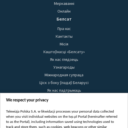
Меркаванні
Онлайн
Белсат
Пра нас
Кантакты
Місія
Каштоўнасці «Белсату»
Як нас глядзець
Узнагароды
Міжнародная супраца
Ціск з боку ўладаў Беларусі
Як нас падтрымаць
Правілы выкарыстання матэрыялаў
We respect your privacy
Інфармацыя аб адпраўніку
Telewizja Polska S.A. w likwidacji processes your personal data collected
Бяспека
when you visit individual websites on the tvp.pl Portal (hereinafter referred
Youtube
to as the Portal), including information saved using technologies used to
track and store them, such as cookies, web beacons or other similar