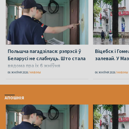
Польшча пагадзілася: рэпрэсіі ў
Віцебск і Гоме
Беларусі не слабнуць. Што стала
залевай. У Ма
вядома пра іх 6 жніўня
06 ЖНІЎНЯ 2026
НАВІНЫ
06 ЖНІЎНЯ 2026
НАВІНЫ
АПОШНІЯ