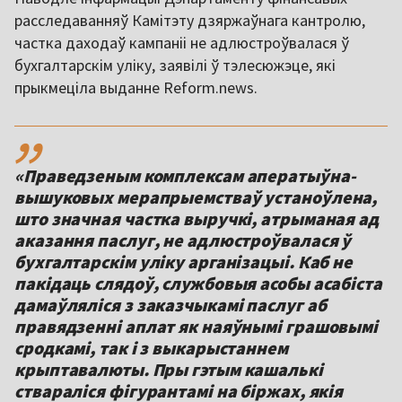
расследаванняў Камітэту дзяржаўнага кантролю,
частка даходаў кампаніі не адлюстроўвалася ў
бухгалтарскім уліку, заявілі ў тэлесюжэце, які
прыкмеціла выданне Reform.news.
,,
«Праведзеным комплексам аператыўна-
вышуковых мерапрыемстваў устаноўлена,
што значная частка выручкі, атрыманая ад
аказання паслуг, не адлюстроўвалася ў
бухгалтарскім уліку арганізацыі. Каб не
пакідаць слядоў, службовыя асобы асабіста
дамаўляліся з заказчыкамі паслуг аб
правядзенні аплат як наяўнымі грашовымі
сродкамі, так і з выкарыстаннем
крыптавалюты. Пры гэтым кашалькі
ствараліся фігурантамі на біржах, якія