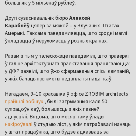
больш як у 5 мільёнаў рублёў.
Другі сузаснавальнік бюро
Аляксей
Караблёў
цяпер за мяжой – у Злучаных Штатах
Амерыкі. Таксама паведамляецца, што сродкі маглі
ўкладацца ў нерухомасць у розных краінах.
Разам з тым у тэлесюжэце паведамілі, што праверкі
ў галіне архітэктурнага праектавання працягваюцца:
у ДФР заявілі, што ўжо сфармаваныя спісы кампаній,
у якіх бачаць прыкметы недаплаты падаткаў.
Нагадаем, 9–10 красавіка ў офісе ZROBIM architects
прайшлі вобшукі
, былі затрыманыя каля 50
супрацоўнікаў, большасць з якіх пазней
адпусцілі. Вядома, што месяц таму ўлады
накіроўвалі
ў студыю ліст, у якім патрабавалі наняць
у штат працаўніка, што будзе адказваць за