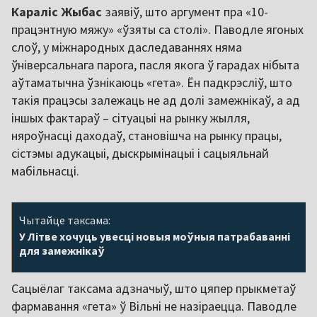
Караліс Жыбас
заявіў, што аргумент пра «10-
працэнтную мяжу» «ўзяты са столі». Паводле ягоных
слоў, у міжнародных даследаваннях няма
ўніверсальнага парога, пасля якога ў гарадах нібыта
аўтаматычна ўзнікаюць «гета». Ён падкрэсліў, што
такія працэсы залежаць не ад долі замежнікаў, а ад
іншых фактараў – сітуацыі на рынку жылля,
няроўнасці даходаў, становішча на рынку працы,
сістэмы адукацыі, дыскрымінацыі і сацыяльнай
мабільнасці.
Чытайце таксама:
У Літве хочуць увесці новыя моўныя патрабаванні
для замежнікаў
Сацыёлаг таксама адзначыў, што цяпер прыкметаў
фармавання «гета» ў Вільні не назіраецца. Паводле