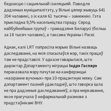
беднасцю і сацыяльнай ізаляцыяй. Паводле
дадзеных муніцыпалітэту, у Вільні цяпер жывуць 641
204 чалавекі, з іх каля 61 тысячы – замежнікі. Гэта
прыкладна 9,5% насельніцтва гораду. Сярод
найбуйнейшых групаў – грамадзяне Беларусі (больш
за 18 тысяч чалавек), а таксама Украіны і Расеі.
Аднак, калі LRT папрасіла мэрыю Вільні назваць
даследаванні, на якія спасылаўся мэр, такіх працаў
там не прадставілі. У адказе гаварылася, што
дырэктар Дэпартаменту міграцыі
Індрэ Гаспярэ
пераказвала мэру пачутае на канферэнцыі
«назіранне вучоных» пра 10-працэнтную мяжу. Сам
дэпартамент пазней удакладніў, што гаворка ішла
не пра дадзеныя даследаванняў, а пра меркаванне,
якое прагучала ў нефармальнай размове з
прадстаўнікамі ВНУ.