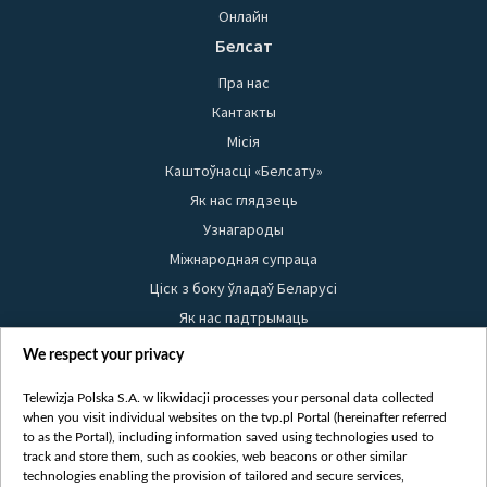
Онлайн
Белсат
Пра нас
Кантакты
Місія
Каштоўнасці «Белсату»
Як нас глядзець
Узнагароды
Міжнародная супраца
Ціск з боку ўладаў Беларусі
Як нас падтрымаць
Правілы выкарыстання матэрыялаў
We respect your privacy
Інфармацыя аб адпраўніку
Telewizja Polska S.A. w likwidacji processes your personal data collected
Бяспека
when you visit individual websites on the tvp.pl Portal (hereinafter referred
Youtube
to as the Portal), including information saved using technologies used to
track and store them, such as cookies, web beacons or other similar
Белсат news
technologies enabling the provision of tailored and secure services,