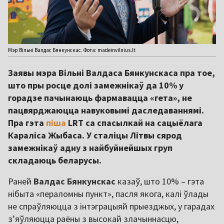
Мэр Вільні Валдас Бянкунскас. Фота: madeinvilnius.lt
Заявы мэра Вільні Валдаса Бянкунскаса пра тое,
што пры росце долі замежнікаў да 10% у
горадзе пачынаюць фармавацца «гета», не
пацвярджаюцца навуковымі даследаваннямі.
Пра гэта
піша
LRT са спасылкай на сацыёлага
Караліса Жыбаса. У сталіцы Літвы сярод
замежнікаў адну з найбуйнейшых груп
складаюць беларусы.
Раней
Валдас Бянкунскас
казаў, што 10% – гэта
нібыта «пераломны пункт», пасля якога, калі ўлады
не спраўляюцца з інтэграцыяй прыезджых, у гарадах
з’яўляюцца раёны з высокай злачыннасцю,