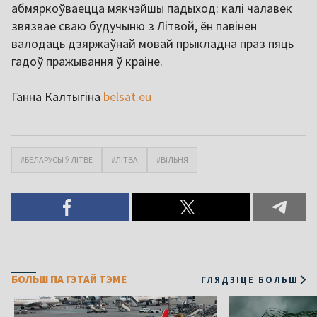
абмяркоўваецца мякчэйшы падыход: калі чалавек
звязвае сваю будучыню з Літвой, ён павінен
валодаць дзяржаўнай мовай прыкладна праз пяць
гадоў пражывання ў краіне.
Ганна Калтыгіна
belsat.eu
#БЕЛАРУСЫ Ў ЛІТВЕ
#ЛІТВА
#ВІЛЬНЯ
БОЛЬШ ПА ГЭТАЙ ТЭМЕ
ГЛЯДЗІЦЕ БОЛЬШ