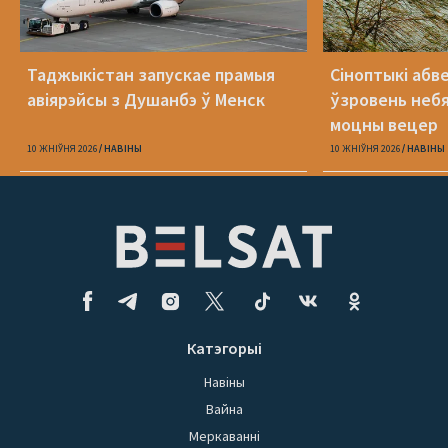
Таджыкістан запускае прамыя
Сіноптыкі абв
авіярэйсы з Душанбэ ў Менск
ўзровень небя
моцны вецер
10 ЖНІЎНЯ 2026
НАВІНЫ
10 ЖНІЎНЯ 2026
НАВІНЫ
Катэгорыі
Навіны
Вайна
Меркаванні