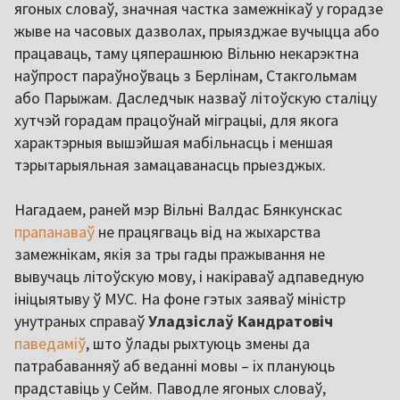
ягоных словаў, значная частка замежнікаў у горадзе
жыве на часовых дазволах, прыязджае вучыцца або
працаваць, таму цяперашнюю Вільню некарэктна
наўпрост параўноўваць з Берлінам, Стакгольмам
або Парыжам. Даследчык назваў літоўскую сталіцу
хутчэй горадам працоўнай міграцыі, для якога
характэрныя вышэйшая мабільнасць і меншая
тэрытарыяльная замацаванасць прыезджых.
Нагадаем, раней мэр Вільні Валдас Бянкунскас
прапанаваў
не працягваць від на жыхарства
замежнікам, якія за тры гады пражывання не
вывучаць літоўскую мову, і накіраваў адпаведную
ініцыятыву ў МУС. На фоне гэтых заяваў міністр
унутраных справаў
Уладзіслаў Кандратовіч
паведаміў
, што ўлады рыхтуюць змены да
патрабаванняў аб веданні мовы – іх плануюць
прадставіць у Сейм. Паводле ягоных словаў,