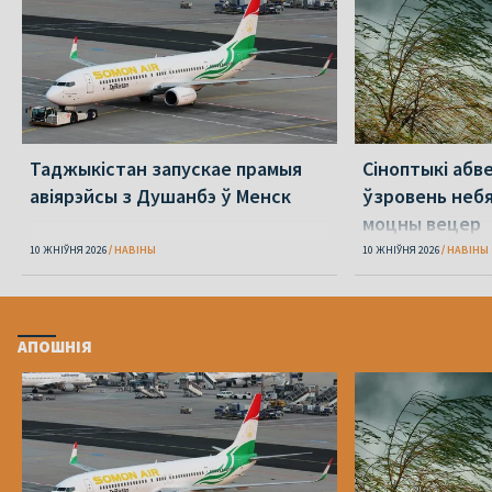
Таджыкістан запускае прамыя
Сіноптыкі абв
авіярэйсы з Душанбэ ў Менск
ўзровень небя
моцны вецер
10 ЖНІЎНЯ 2026
НАВІНЫ
10 ЖНІЎНЯ 2026
НАВІНЫ
АПОШНІЯ