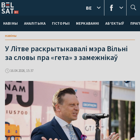
BE
НАВІНЫ
АНАЛІТЫКА
ГІСТОРЫІ
МЕРКАВАННI
АБ'ЕКТЫЎ
ПРАГ
навіны
У Літве раскрытыкавалі мэра Вільні
за словы пра «гета» з замежнікаў
16.04.2026, 15:37