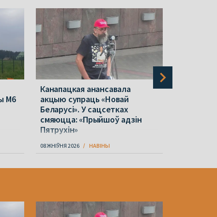
Канапацкая анансавала
Кабанчук
ы М6
акцыю супраць «Новай
падрыхтоў
Беларусі». У сацсетках
пашырэнні
смяюцца: «Прыйшоў адзін
жанчын
Пятрухін»
08 ЖНІЎНЯ 2026
НАВІНЫ
08 ЖНІЎНЯ 202