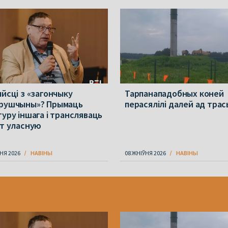
ыйсці з «загончыку
Тарпанападобных коней
рушчыны»? Прымаць
перасялілі далей ад трас
туру іншага і трансляваць
ет уласную
НЯ 2026
НАВІНЫ
08 ЖНІЎНЯ 2026
НАВІНЫ