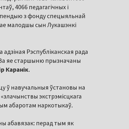
нтаў, 4066 педагагічных і
ыпендыю з фонду спецыяльнай
вае малодшы сын Лукашэнкі
на адзіная Рэспубліканская рада
. За яе старшыню прызначаны
ір Каранік
.
цу ў навучальныя ўстановы на
і «злачынствы экстрэмісцкага
ным абаротам наркотыкаў.
ны абавязак: перад тым як