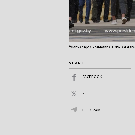
Аляксандр Лукашэнка з моладдзю. 
SHARE
FACEBOOK
X
TELEGRAM