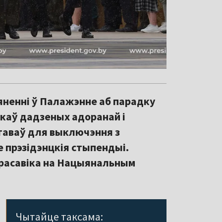
яненні ў Палажэнне аб парадку
каў дадзеных адоранай і
таваў для выключэння з
е прэзідэнцкія стыпендыі.
красавіка на Нацыянальным
Чытайце таксама: