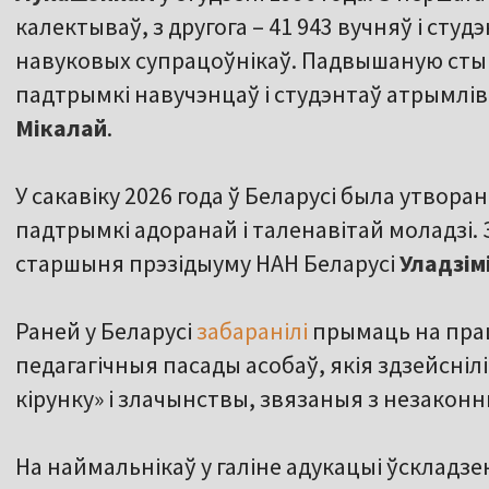
калектываў, з другога – 41 943 вучняў і студэ
навуковых супрацоўнікаў. Падвышаную ст
падтрымкі навучэнцаў і студэнтаў атрымлі
Мікалай
.
У сакавіку 2026 года ў Беларусі была утвора
падтрымкі адоранай і таленавітай моладзі
старшыня прэзідыуму НАН Беларусі
Уладзім
Раней у Беларусі
забаранілі
прымаць на пра
педагагічныя пасады асобаў, якія здзейсніл
кірунку» і злачынствы, звязаныя з незакон
На наймальнікаў у галіне адукацыі ўскладзе