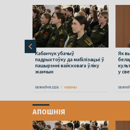
ала
Кабанчук убачыў
Як в
ай
падрыхтоўку да мабілізацыі ў
бела
ках
пашырэнні вайсковага ўліку
куль
адзін
жанчын
у св
08 ЖНІЎНЯ 2026
НАВІНЫ
08 ЖНІЎ
Item
1
АПОШНІЯ
of
4