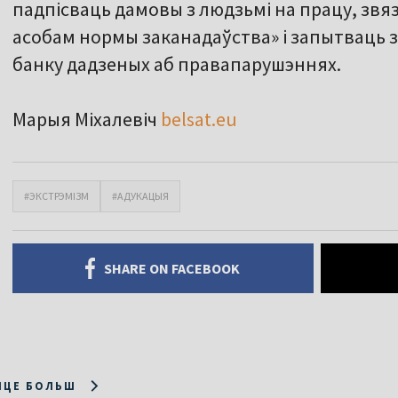
падпісваць дамовы з людзьмі на працу, звя
асобам нормы заканадаўства» і запытваць з
банку дадзеных аб правапарушэннях.
Марыя Міхалевіч
belsat.eu
#ЭКСТРЭМІЗМ
#АДУКАЦЫЯ
SHARE ON FACEBOOK
ІЦЕ БОЛЬШ