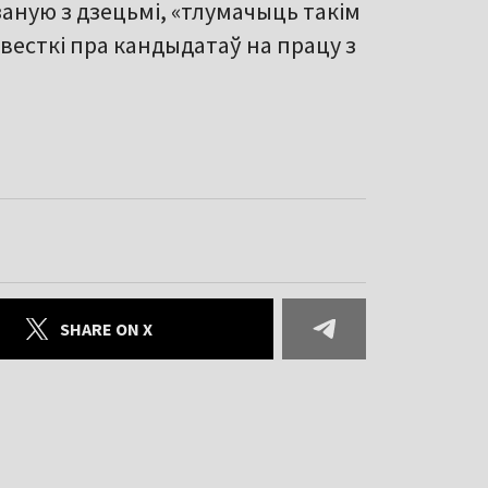
заную з дзецьмі, «тлумачыць такім
весткі пра кандыдатаў на працу з
SHARE ON X