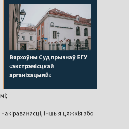
Вярхоўны Суд прызнаў ЕГУ
«экстрэмісцкай
арганізацыяй»
мі;
 накіраванасці, іншыя цяжкія або