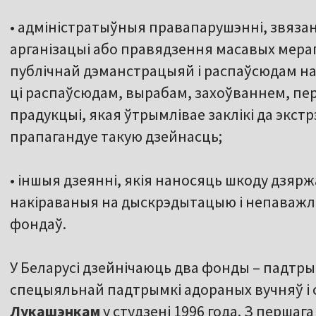
• адміністратыўныя правапарушэнні, звяза
арганізацыі або правядзення масавых мера
публічнай дэманстрацыяй і распаўсюдам нац
ці распаўсюдам, вырабам, захоўваннем, п
прадукцыі, якая ўтрымлівае заклікі да экстр
прапагандуе такую дзейнасць;
• іншыя дзеянні, якія наносяць шкоду дзярж
накіраваныя на дыскрэдытацыю і непаважлі
фондаў.
У Беларусі дзейнічаюць два фонды – падтрым
спецыяльнай падтрымкі адораных вучняў і 
Лукашэнкам
у студзені 1996 года. З першаг