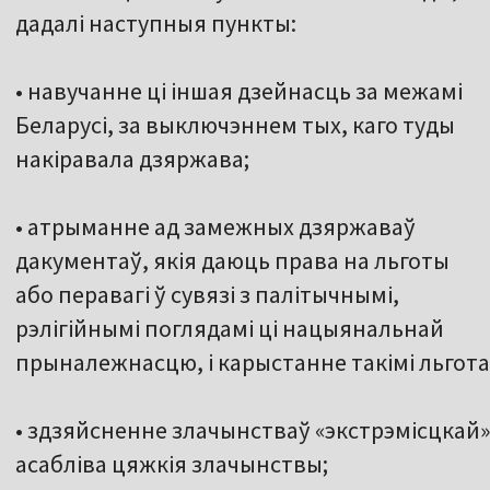
дадалі наступныя пункты:
• навучанне ці іншая дзейнасць за межамі
Беларусі, за выключэннем тых, каго туды
накіравала дзяржава;
• атрыманне ад замежных дзяржаваў
дакументаў, якія даюць права на льготы
або перавагі ў сувязі з палітычнымі,
рэлігійнымі поглядамі ці нацыянальнай
прыналежнасцю, і карыстанне такімі льгота
• здзяйсненне злачынстваў «экстрэмісцкай»
асабліва цяжкія злачынствы;