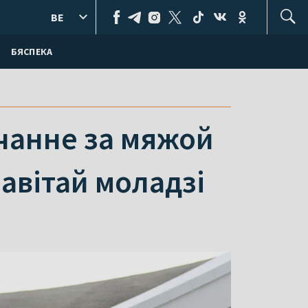
BE
БЯСПЕКА
учанне за мяжой
авітай моладзі