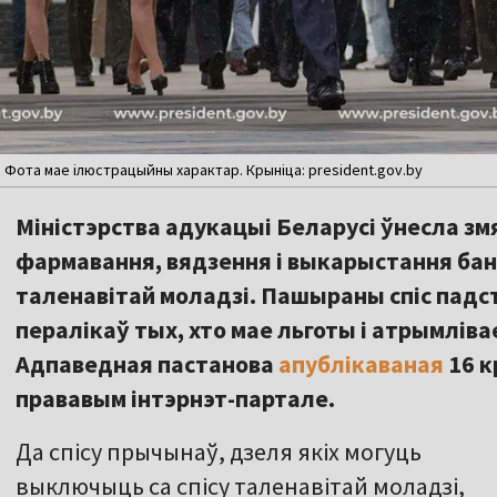
Фота мае ілюстрацыйны характар. Крыніца: president.gov.by
Міністэрства адукацыі Беларусі ўнесла зм
фармавання, вядзення і выкарыстання бан
таленавітай моладзі. Пашыраны спіс падс
пералікаў тых, хто мае льготы і атрымліва
Адпаведная пастанова
апублікаваная
16 
прававым інтэрнэт-партале.
Да спісу прычынаў, дзеля якіх могуць
выключыць са спісу таленавітай моладзі,