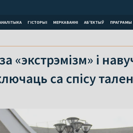
АНАЛІТЫКА
ГІСТОРЫІ
МЕРКАВАННI
АБ'ЕКТЫЎ
ПРАГРАМЫ
 за «экстрэмізм» і нав
лючаць са спісу тален