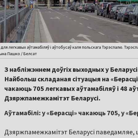
для легкавых аўтамабіляў і аўтобусаў каля польскага Тэрэспалю. Тэрэсп
ына Пашко / Белсат
З набліжэннем доўгіх выходных у Беларусі 
Найбольш складаная сітуацыя на «Берасці»
чакаюць 705 легкавых аўтамабіляў і 48 а
Дзяржпамежкамітэт Беларусі.
Аўтамабілі: у «Берасці» чакаюць 705, у «Бе
Дзяржпамежкамітэт Беларусі паведамляе, што