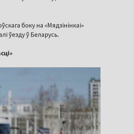
ўскага боку на «Мядзінінкаі»
лі ўезду ў Беларусь.
сці»