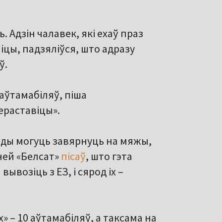
 Адзін чалавек, які ехаў праз
іцы, падзяліўся, што адразу
ў.
 аўтамабіляў, піша
ераставіцы».
ўды могуць завярнуць на мяжы,
ней «Белсат»
пісаў
, што гэта
вывозіць з ЕЗ, і сярод іх –
х» – 10 аўтамабіляў, а таксама на