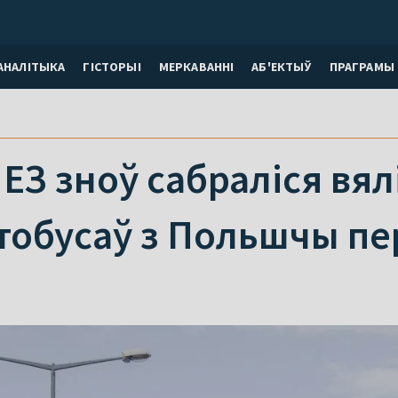
АНАЛІТЫКА
ГІСТОРЫІ
МЕРКАВАННI
АБ'ЕКТЫЎ
ПРАГРАМЫ
ЕЗ зноў сабраліся вялі
тобусаў з Польшчы п