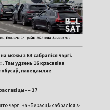
аль, Польшча. 14 траўня 2024 года. Здымак мае
на мяжы з ЕЗ сабраліся чэргі.
. Там удзень 16 красавіка
ўтобусаў, паведамляе
раставіцы» – 37
 чэргі на «Берасці» сабраліся з-