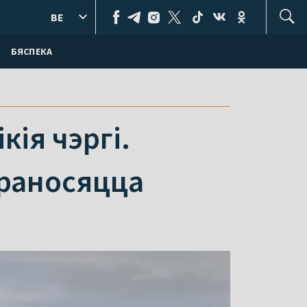
BE
БЯСПЕКА
кія чэргі.
ераносяцца