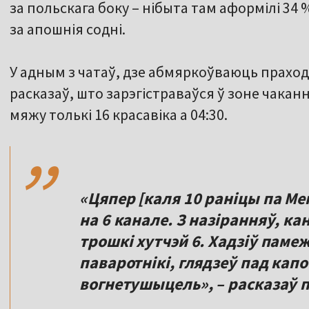
за польскага боку – нібыта там аформілі 34
за апошнія содні.
У адным з чатаў, дзе абмяркоўваюць прахо
расказаў, што зарэгістраваўся ў зоне чакання
,,
мяжу толькі 16 красавіка а 04:30.
«Цяпер [каля 10 раніцы па Ме
на 6 канале. З назіранняў, к
трошкі хутчэй 6. Хадзіў памеж
паваротнікі, глядзеў пад кап
вогнетушыцель», – расказаў 