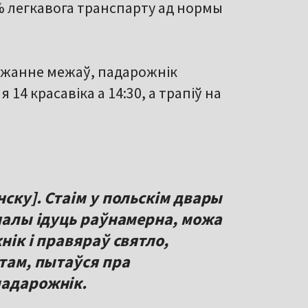
 % легкавога транспарту ад нормы
джанне межаў, падарожнік
 14 красавіка а 14:30, а трапіў на
нску]. Стаім у польскім двары
аналы ідуць раўнамерна, можа
нік і правяраў святло,
отам, пытаўся пра
падарожнік.