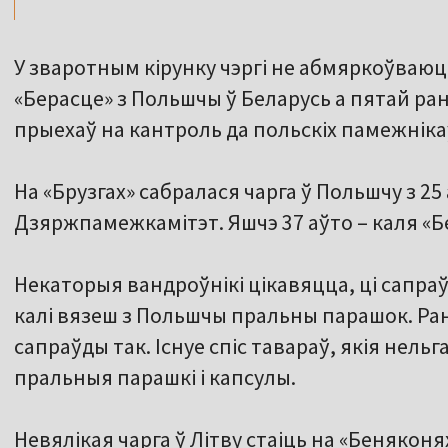
У зваротным кірунку чэргі не абмяркоўваюць.
«Берасце» з Польшчы ў Беларусь а пятай ран
прыехаў на кантроль да польскіх памежніка
На «Брузгах» сабралася чарга ў Польшчу з 25
Дзяржпамежкамітэт. Яшчэ 37 аўто – каля «Б
Некаторыя вандроўнікі цікавяцца, ці сапра
калі вязеш з Польшчы пральны парашок. Ра
сапраўды так. Існуе спіс тавараў, якія нельга 
пральныя парашкі і капсулы.
Невялікая чарга ў Літву стаіць на «Беняконя