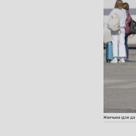
​​Жанчына ідзе д