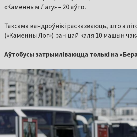
«Каменным Лагу» – 20 аўто.
Таксама вандроўнікі расказваюць, што з літо
(«Каменны Лог») раніцай каля 10 машын чака
Аўтобусы затрымліваюцца толькі на «Бера