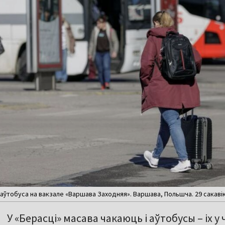
а аўтобуса на вакзале «Варшава Заходняя». Варшава, Польшча. 29 сакавік
У «Берасці» масава чакаюць і аўтобусы – іх у