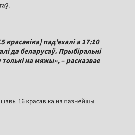
гаў.
 красавіка] пад'ехалі а 17:10
ехалі да беларусаў. Прыбіральні
 толькі на мяжы», – расказвае
ршавы 16 красавіка на пазнейшы