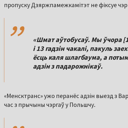
,,
пропуску Дзяржпамежкамітэт не фіксуе чэр
«Шмат аўтобусаў. Мы ўчора [15
і 13 гадзін чакалі, пакуль за
ёсць каля шлагбаума, а потым
адзін з падарожнікаў.
«Менсктранс» ужо перанёс адзін выезд з Ва
,,
час з прычыны чэргаў у Польшчу.