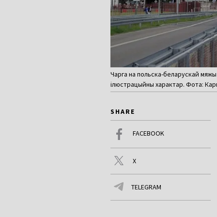
Чарга на польска-беларускай мяжы 
ілюстрацыйны характар. Фота: Кар
SHARE
FACEBOOK
X
TELEGRAM