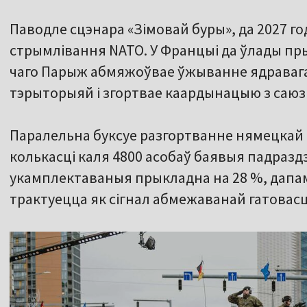
Паводле сцэнара «Зімовай буры», да 2027 г
стрымлівання NATO. У Францыі да ўлады пр
чаго Парыж абмяжоўвае ўжыванне ядравага
тэрыторыяй і згортвае каардынацыю з саюзн
Паралельна буксуе разгортванне нямецкай 
колькасці каля 4800 асобаў баявыя падраздз
укамплектаваныя прыкладна на 28 %, дапам
трактуецца як сігнал абмежаванай гатовасц