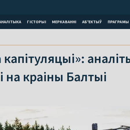
АНАЛІТЫКА
ГІСТОРЫІ
МЕРКАВАННI
АБ'ЕКТЫЎ
ПРАГРАМЫ
а капітуляцыі»: аналіт
і на краіны Балтыі