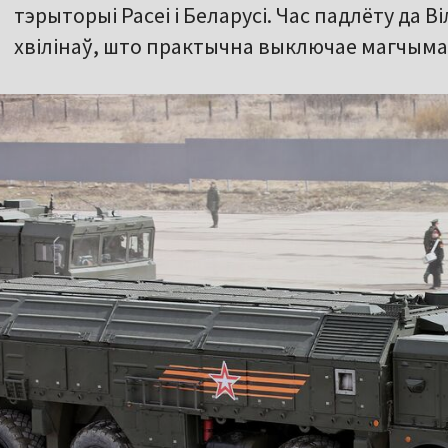
тэрыторыі Расеі і Беларусі. Час падлёту да В
хвілінаў, што практычна выключае магчыма