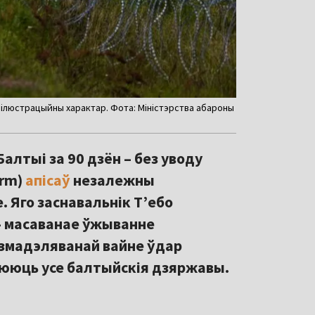
 ілюстрацыйны характар. Фота: Міністэрства абароны
алтыі за 90 дзён – без уводу
orm)
апісаў
незалежны
e. Яго заснавальнік Т’ебо
– масаванае ўжыванне
 У змадэляванай вайне ўдар
улююць усе балтыйскія дзяржавы.