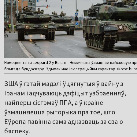
Нямецкія танкі Leopard 2 у Вільні – Нямеччына ўзмацняе вайсковую 
брыгада бундэсвэру. Здымак мае ілюстрацыйны характар. Фота: bun
ЗША ў гэтай мадэлі ўцягнутыя ў вайну з
Іранам і адчуваюць дэфіцыт узбраенняў,
найперш сістэмаў ППА, а ў краіне
ўзмацняецца рыторыка пра тое, што
Еўропа павінна сама адказваць за сваю
бяспеку.