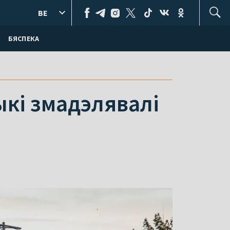
BE
БЯСПЕКА
ыкі змадэлявалі