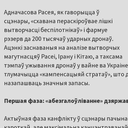
Адначасова Расея, як гаворыцца ў
сцэнары, «схавана пераскіроўвае лішкі
вытворчасці беспілотнікаў» і фармуе
рэзерв да 200 тысячаў ударных дронаў.
Ацэнкі заснаваныя на аналізе вытворчых
магутнасцяў Расеі, Ірану і Кітаю, а таксама
тэмпаў ужывання дронаў у вайне ва Украіне
тлумачыцца «кампенсацыяй стратаў», што 
назапашваць значныя запасы.
Першая фаза: «абезгалоўліванне» дзяржав
Актыўная фаза канфлікту ў сцэнары пачына
кароткай, але максімальна канцэнтраванай 