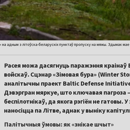
 на адным з літоўска-беларускіх пунктаў пропуску на мяжы. Здымак мае
Расея можа дасягнуць паражэння краінаў Б
войскаў. Сцэнар «Зімовая бура» (Winter St
аналітычны праект Baltic Defense Initiativ
Дэвэргран мяркуе, што ключавая пагроза 
беспілотнікаў, да якога рэгіён не гатовы.
наносіцца па Літве, аднак у выніку капіт
Палітычныя ўмовы: як «знікае шчыт»