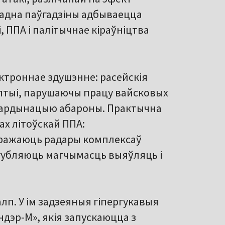
ладна паўгадзіны адбываецца
, ППА і палітычнае кіраўніцтва
ктроннае здушэнне: расейскія
Балтыі, парушаючы працу вайсковых
каардынацыю абароны. Практычна
ах літоўскай ППА:
ражаюць радары комплексаў
 губляюць магчымасць выяўляць і
алп. У ім задзеяныя гіпергукавыя
ндэр-М», якія запускаюцца з