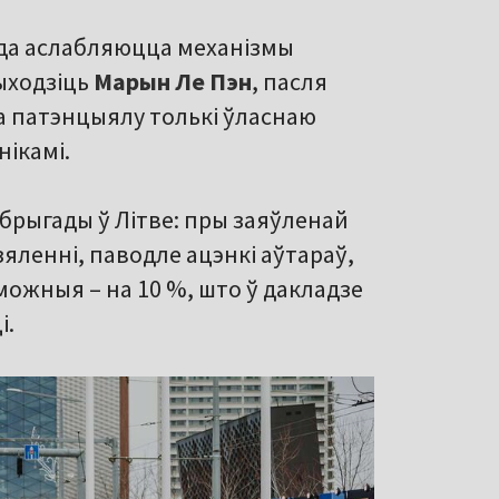
ода аслабляюцца механізмы
ыходзіць
Марын Ле Пэн
, пасля
 патэнцыялу толькі ўласнаю
ікамі.
брыгады ў Літве: пры заяўленай
яленні, паводле ацэнкі аўтараў,
ожныя – на 10 %, што ў дакладзе
і.