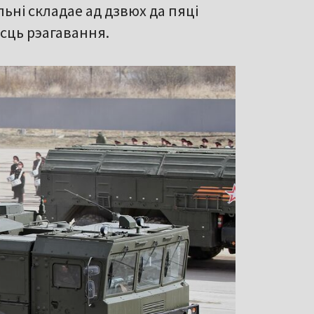
ільні складае ад дзвюх да пяці
сць рэагавання.