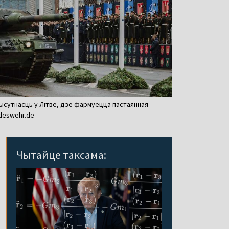
прысутнасць у Літве, дзе фармуецца пастаянная
deswehr.de
Чытайце таксама: