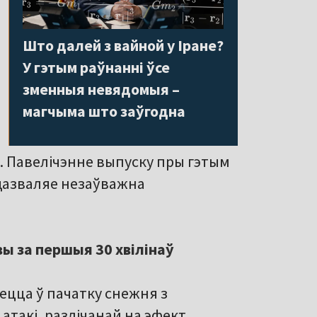
Што далей з вайной у Іране?
У гэтым раўнанні ўсе
зменныя невядомыя –
магчыма што заўгодна
. Павелічэнне выпуску пры гэтым
дазваляе незаўважна
ы за першыя 30 хвілінаў
ецца ў пачатку снежня з
атакі, разлічанай на эфект