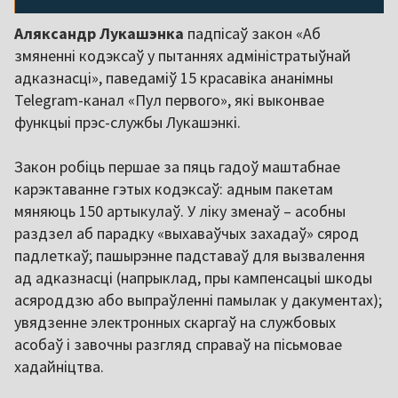
Аляксандр Лукашэнка
падпісаў закон «Аб
змяненні кодэксаў у пытаннях адміністратыўнай
адказнасці», паведаміў 15 красавіка ананімны
Telegram-канал «Пул первого», які выконвае
функцыі прэс-службы Лукашэнкі.
Закон робіць першае за пяць гадоў маштабнае
карэктаванне гэтых кодэксаў: адным пакетам
мяняюць 150 артыкулаў. У ліку зменаў – асобны
раздзел аб парадку «выхаваўчых захадаў» сярод
падлеткаў; пашырэнне падставаў для вызвалення
ад адказнасці (напрыклад, пры кампенсацыі шкоды
асяроддзю або выпраўленні памылак у дакументах);
увядзенне электронных скаргаў на службовых
асобаў і завочны разгляд справаў на пісьмовае
хадайніцтва.