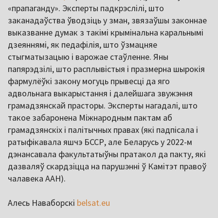
«прапаганду». Эксперты падкрэслілі, што
заканадаўства ўводзіць у зман, звязаўшы законнае
выказванне думак з такімі крымінальна каральнымі
дзеяннямі, як педафілія, што ўзмацняе
стыгматызацыю і варожае стаўленне. Яны
папярэдзілі, што расплывістыя і празмерна шырокія
фармулёўкі закону могуць прывесці да яго
адвольнага выкарыстання і далейшага звужэння
грамадзянскай прасторы. Эксперты нагадалі, што
такое забаронена Міжнародным пактам аб
грамадзянскіх і палітычных правах (які падпісала і
ратыфікавала яшчэ БССР, але Беларусь у 2022-м
дэнансавала факультатыўны пратакол да пакту, які
дазваляў скардзіцца на парушэнні ў Камітэт правоў
чалавека ААН).
Алесь Наваборскі
belsat.eu