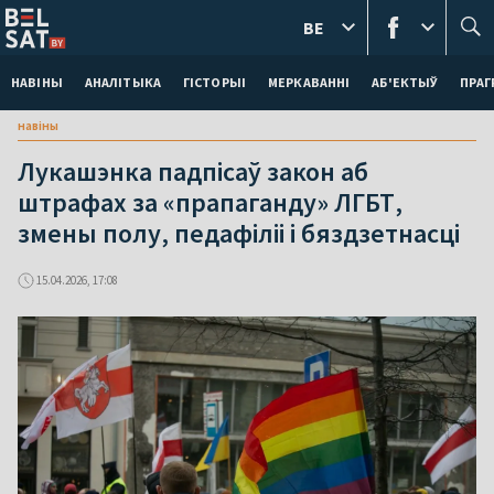
BE
НАВІНЫ
АНАЛІТЫКА
ГІСТОРЫІ
МЕРКАВАННI
АБ'ЕКТЫЎ
ПРАГ
навіны
Лукашэнка падпісаў закон аб
штрафах за «прапаганду» ЛГБТ,
змены полу, педафіліі і бяздзетнасці
15.04.2026, 17:08