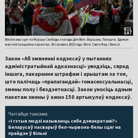
Вясёлкавы сцяг на Маршы Свабоды з нагоды Дня Волі. Варшава, Польшча. Здымак
мае ілюстрацыйны характар. 26 сакавіка 2022 года. Фота: Света Фар / Белсат
Закон «Аб змяненні кодэксаў у пытаннях
адміністратыйнай адказнасці» уводзіць, сярод
іншага, пакаранне штрафам і арыштам за тое,
што палічаць «прапагандай» гомасексуальнасці,
змены полу і бяздзетнасці. Закон уносіць адным
пакетам змены ў ажно 150 артыкулаў кодэксаў.
Чытайце таксама:
«І гэтыя людзі называюць сябе дэмакратамі?»
Беларусаў пасварыў бел-чырвона-белы сцяг на
прайдзе ў Вільні