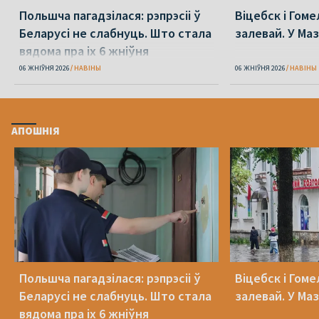
Польшча пагадзілася: рэпрэсіі ў
Віцебск і Гоме
Беларусі не слабнуць. Што стала
залевай. У Ма
вядома пра іх 6 жніўня
06 ЖНІЎНЯ 2026
НАВІНЫ
06 ЖНІЎНЯ 2026
НАВІНЫ
АПОШНІЯ
Польшча пагадзілася: рэпрэсіі ў
Віцебск і Гоме
Беларусі не слабнуць. Што стала
залевай. У Ма
вядома пра іх 6 жніўня