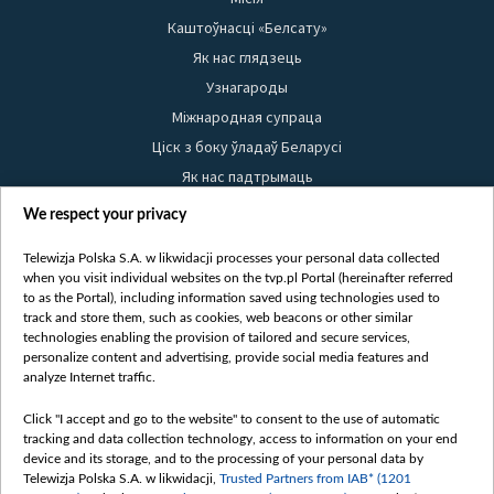
Каштоўнасці «Белсату»
Як нас глядзець
Узнагароды
Міжнародная супраца
Ціск з боку ўладаў Беларусі
Як нас падтрымаць
Правілы выкарыстання матэрыялаў
We respect your privacy
Інфармацыя аб адпраўніку
Telewizja Polska S.A. w likwidacji processes your personal data collected
Бяспека
when you visit individual websites on the tvp.pl Portal (hereinafter referred
Youtube
to as the Portal), including information saved using technologies used to
track and store them, such as cookies, web beacons or other similar
Белсат news
technologies enabling the provision of tailored and secure services,
personalize content and advertising, provide social media features and
Белсат Shorts
analyze Internet traffic.
Белсат Life
Click "I accept and go to the website" to consent to the use of automatic
Жэстачайшы мульт
tracking and data collection technology, access to information on your end
Belsat English
device and its storage, and to the processing of your personal data by
Telewizja Polska S.A. w likwidacji,
Trusted Partners from IAB* (1201
Biełsat PL