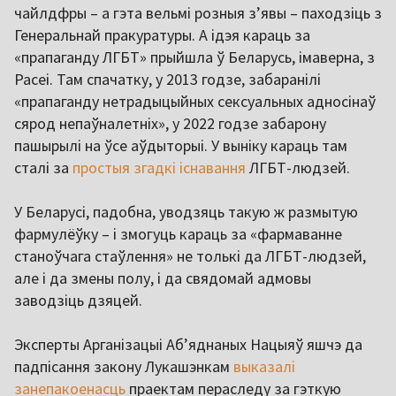
чайлдфры – а гэта вельмі розныя з’явы – паходзіць з
Генеральнай пракуратуры. А ідэя караць за
«прапаганду ЛГБТ» прыйшла ў Беларусь, імаверна, з
Расеі. Там спачатку, у 2013 годзе, забаранілі
«прапаганду нетрадыцыйных сексуальных адносінаў
сярод непаўналетніх», у 2022 годзе забарону
пашырылі на ўсе аўдыторыі. У выніку караць там
сталі за
простыя згадкі існавання
ЛГБТ-людзей.
У Беларусі, падобна, уводзяць такую ж размытую
фармулёўку – і змогуць караць за «фармаванне
станоўчага стаўлення» не толькі да ЛГБТ-людзей,
але і да змены полу, і да свядомай адмовы
заводзіць дзяцей.
Эксперты Арганізацыі Аб’яднаных Нацыяў яшчэ да
падпісання закону Лукашэнкам
выказалі
занепакоенасць
праектам пераследу за гэткую