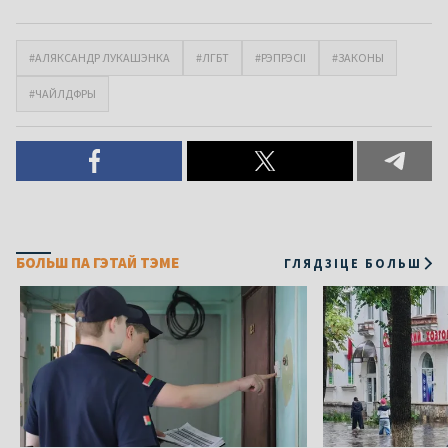
#АЛЯКСАНДР ЛУКАШЭНКА
#ЛГБТ
#РЭПРЭСІІ
#ЗАКОНЫ
#ЧАЙЛДФРЫ
БОЛЬШ ПА ГЭТАЙ ТЭМЕ
ГЛЯДЗІЦЕ БОЛЬШ