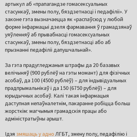
артыкул аб «прапагандзе гомасексуальных
стасункаў, змены полу, бяздзетнасці і педафіліі». У
законе гэта вызначаецца як «распаўсюд у любой
форме інфармацыі дзеля фармавання ў грамадзянаў
уяўленняў аб прывабнасці гомасексуальных
стасункаў, змены полу, бяздзетнасці або аб
прызнанні педафіліі дапушчальнай».
За гэта прадугледжаныя штрафы да 20 базавых
велічыняў (900 рублёў на гэты момант) для фізічных
асобаў, да 100 (4500 рублёў) – для індывідуальных
прадпрымальнікаў і да 150 (6750 рублёў) – для
юрыдычных асобаў. Калі такая інфармацыя
даступная непаўналетнім, пакаранне робіцца больш
жорсткім: магчымыя грамадскія працы або
адміністратыўны арышт.
Ідэя
змяшаць у адно
ЛГБТ, змену полу, педафілію і