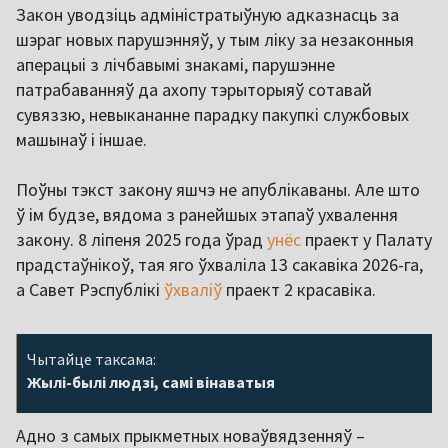
Закон уводзіць адміністратыўную адказнасць за
шэраг новых парушэнняў, у тым ліку за незаконныя
аперацыі з лічбавымі знакамі, парушэнне
патрабаванняў да ахопу тэрыторыяў сотавай
сувяззю, невыкананне парадку пакупкі службовых
машынаў і іншае.
Поўны тэкст закону яшчэ не апублікаваны. Але што
ў ім будзе, вядома з ранейшых этапаў ухвалення
закону. 8 ліпеня 2025 года ўрад
унёс
праект у Палату
прадстаўнікоў, тая яго ўхваліла 13 сакавіка 2026-га,
а Савет Рэспублікі
ўхваліў
праект 2 красавіка.
Чытайце таксама:
Жылі-былі людзі, самі вінаватыя
Адно з самых прыкметных новаўвядзенняў –