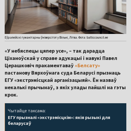
Еўрапейскі гуманітарны ўніверсітэт у Вільні, Літва. Фота: balticcouncil.ee
«У небяспецы цяпер усе», – так дарадца
Ціханоўскай у справе адукацыі і навукі Павел
Церашковіч пракаментаваў
«Белсату»
пастанову Вярхоўнага суда Беларусі прызнаць
ЕГУ «экстрэмісцкай арганізацыяй». Ён назваў
некалькі прычынаў, з якіх улады пайшлі на гэты
крок.
Чытайце таксама:
ЕГУ прызналі «экстрэмісцкім»: якія рызыкі для
беларусаў