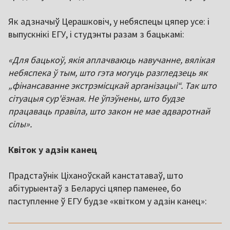
Як адзначыў Церашковіч, у небяспецы цяпер усе: і
выпускнікі ЕГУ, і студэнты разам з бацькамі:
«Для бацькоў, якія аплачваюць навучанне, вялікая
небяспека ў тым, што гэта могуць разгледзець як
„фінансаванне экстрэмісцкай арганізацыі“. Так што
сітуацыя сур'ёзная. Не ўпэўнены, што будзе
працаваць правіла, што закон не мае адваротнай
сілы».
Квіток у адзін канец
Прадстаўнік Ціханоўскай канстатаваў, што
абітурыентаў з Беларусі цяпер паменее, бо
паступленне ў ЕГУ будзе «квітком у адзін канец»:
,,