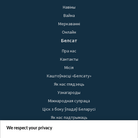
Навіны
Вайна
Меркаванні
Онлайн
Белсат
Пра нас
Кантакты
Місія
Каштоўнасці «Белсату»
Як нас глядзець
Узнагароды
Міжнародная супраца
Ціск з боку ўладаў Беларусі
Як нас падтрымаць
Правілы выкарыстання матэрыялаў
We respect your privacy
Інфармацыя аб адпраўніку