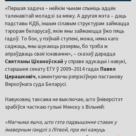
«Першая задача – нейкім чынам спыніць адцёк
таленавітай моладзі за мяжу. А другая мэта – даць
падставы КДБ, іншым сілавым структурам займацца
тэрорам беларусаў, якім яны займаюцца ўжо пяць
гадоў. То бок, у пэўнай ступені, можа, няма каго
саджаць, яны шукаюць рэзервы, бо трэба ж
апраўдваць сваё існаванне», – сказаў дарадца
Святланы
Ціханоўскай
у справе адукацыі і навукі,
старшыня сенату ЕГУ ў 2009–2014 гадах
Павел
Церашковіч
, каментуючы рэпрэсіўную пастанову
Вярхоўнага суда Беларусі.
Навуковец таксама не выключае, што ўніверсітэт
зрабіўся часткаю гульні Менску з Вільняй:
«Магчыма яшчэ, што гэта падвышэнне ставак у
імаверным гандлі з Літвой, пра які кажуць