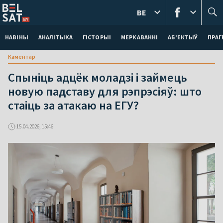
BE
НАВІНЫ
АНАЛІТЫКА
ГІСТОРЫІ
МЕРКАВАННI
АБ'ЕКТЫЎ
ПРАГ
Каментар
Спыніць адцёк моладзі і займець
новую падставу для рэпрэсіяў: што
стаіць за атакаю на ЕГУ?
15.04.2026, 15:46