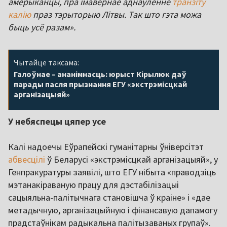
амерыканцы, пра імавернае аднаўленне
транзіту
калію
праз тэрыторыю Літвы. Так што гэта можа
быць усё разам».
Чытайце таксама:
Галоўнае – ананімнасць: юрыст Кірылюк даў
парады пасля прызнання ЕГУ «экстрэмісцкай
арганізацыяй»
У небяспецы цяпер усе
Калі надоечы Еўрапейскі гуманітарны ўніверсітэт
абвесцілі
ў Беларусі «экстрэмісцкай арганізацыяй», у
Генпракуратуры заявілі, што ЕГУ нібыта «праводзіць
мэтанакіраваную працу для дэстабілізацыі
сацыяльна-палітычнага становішча ў краіне» і «дае
метадычную, арганізацыйную і фінансавую дапамогу
прадстаўнікам радыкальна палітызаваных групаў».