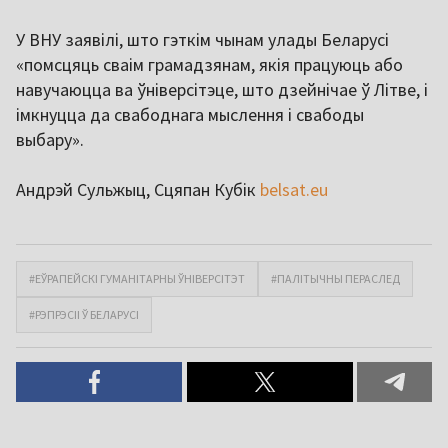
У ВНУ заявілі, што гэткім чынам улады Беларусі
«помсцяць сваім грамадзянам, якія працуюць або
навучаюцца ва ўніверсітэце, што дзейнічае ў Літве, і
імкнуцца да свабоднага мыслення і свабоды
выбару».
Андрэй Сульжыц, Сцяпан Кубік
belsat.eu
#ЕЎРАПЕЙСКІ ГУМАНІТАРНЫ ЎНІВЕРСІТЭТ
#ПАЛІТЫЧНЫ ПЕРАСЛЕД
#РЭПРЭСІІ Ў БЕЛАРУСІ