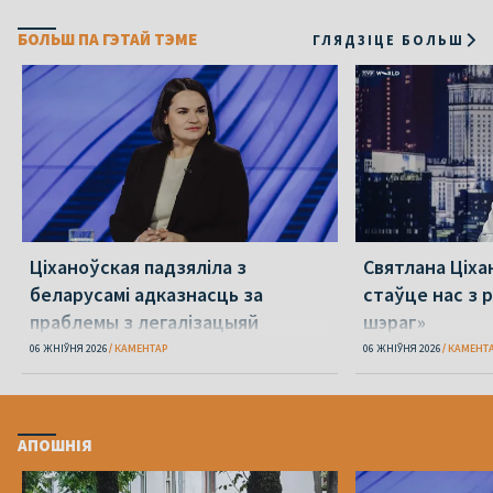
БОЛЬШ ПА ГЭТАЙ ТЭМЕ
ГЛЯДЗІЦЕ БОЛЬШ
Ціханоўская падзяліла з
Святлана Ціха
беларусамі адказнасць за
стаўце нас з р
праблемы з легалізацыяй
шэраг»
06 ЖНІЎНЯ 2026
КАМЕНТАР
06 ЖНІЎНЯ 2026
КАМЕНТ
АПОШНІЯ