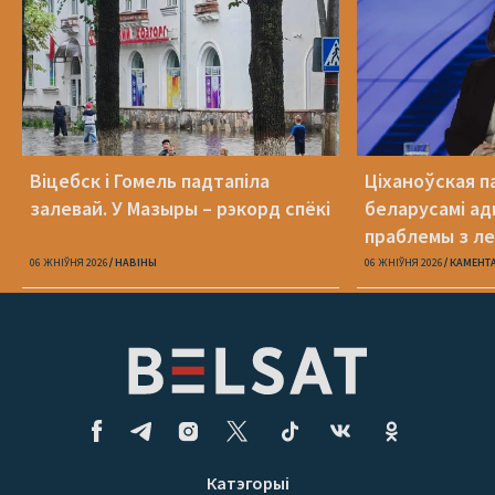
Віцебск і Гомель падтапіла
Ціханоўская п
залевай. У Мазыры – рэкорд спёкі
беларусамі ад
праблемы з ле
06 ЖНІЎНЯ 2026
НАВІНЫ
06 ЖНІЎНЯ 2026
КАМЕНТ
Катэгорыі