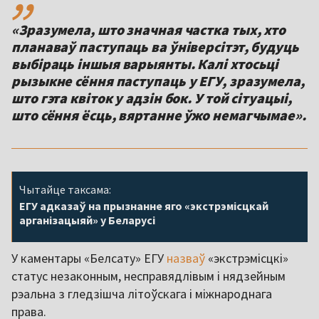
«Зразумела, што значная частка тых, хто
планаваў паступаць ва ўніверсітэт, будуць
выбіраць іншыя варыянты. Калі хтосьці
рызыкне сёння паступаць у ЕГУ, зразумела,
што гэта квіток у адзін бок. У той сітуацыі,
што сёння ёсць, вяртанне ўжо немагчымае».
Чытайце таксама:
ЕГУ адказаў на прызнанне яго «экстрэмісцкай
арганізацыяй» у Беларусі
У каментары «Белсату» ЕГУ
назваў
«экстрэмісцкі»
статус незаконным, несправядлівым і нядзейным
рэальна з гледзішча літоўскага і міжнароднага
права.