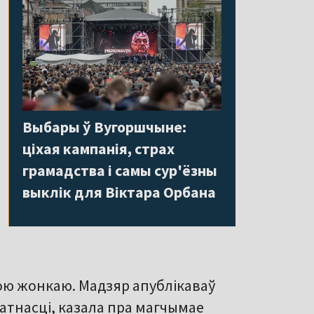
Выбары ў Вугоршчыне:
ціхая кампанія, страх
грамадства і самы сур'ёзны
выклік для Віктара Орбана
лою жонкаю. Мадзяр апублікаваў
ватнасці, казала пра магчымае