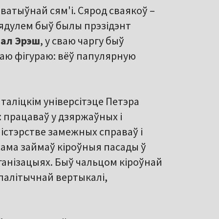
ватыўнай сям'і. Сярод сваякоў –
зядулем быў былы прэзідэнт
ал Эрэш
, у сваю чаргу быў
аю фігураю: вёў папулярную
аліцкім універсітэце Петэра
е: працаваў у дзяржаўных і
ністэрстве замежных справаў і
сама займаў кіроўныя пасады ў
анізацыях. Быў чальцом кіроўнай
ю палітычнай вертыкалі,