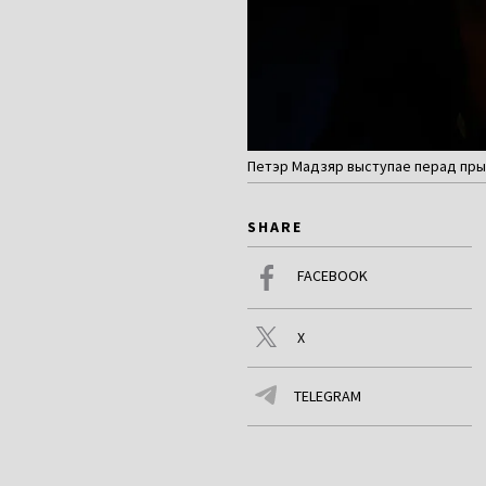
Петэр Мадзяр выступае перад прыхіл
SHARE
FACEBOOK
X
TELEGRAM