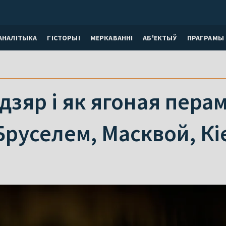
АНАЛІТЫКА
ГІСТОРЫІ
МЕРКАВАННI
АБ'ЕКТЫЎ
ПРАГРАМЫ
адзяр і як ягоная пера
 Бруселем, Масквой, К