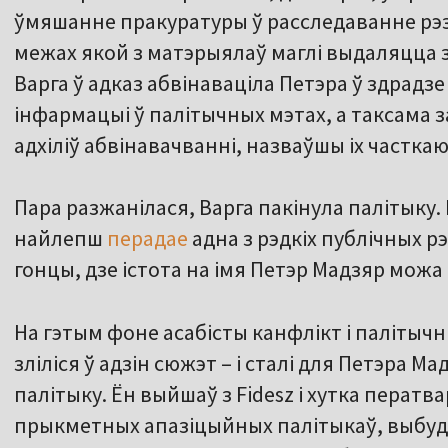
ўмяшанне пракуратуры ў расследаванне рэ
межах якой з матэрыялаў маглі выдаляцца з
Варга ў адказ абвінаваціла Петэра ў здрадзе
інфармацыі ў палітычных мэтах, а таксама з
адхіліў абвінавачванні, назваўшы іх частка
Пара разжанілася, Варга пакінула палітыку
найлепш
перадае
адна з рэдкіх публічных рэ
гонцы, дзе істота на імя Петэр Мадзяр можа
На гэтым фоне асабісты канфлікт і палітыч
зліліся ў адзін сюжэт – і сталі для Петэра М
палітыку. Ён выйшаў з Fidesz і хутка ператв
прыкметных апазіцыйных палітыкаў, выбу