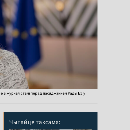
яе з журналістамі перад пасяджэннем Рады ЕЗ у
Чытайце таксама: