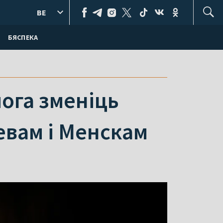
BE
БЯСПЕКА
мога зменіць
іевам і Менскам