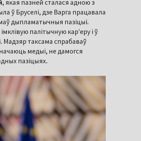
й
, якая пазней сталася адною з
ла ў Бруселі, дзе Варга працавала
ймаў дыпламатычныя пазіцыі.
імклівую палітычную карʼеру і ў
і. Мадзяр таксама спрабаваў
значаюць медыі, не дамогся
адных пазіцыях.