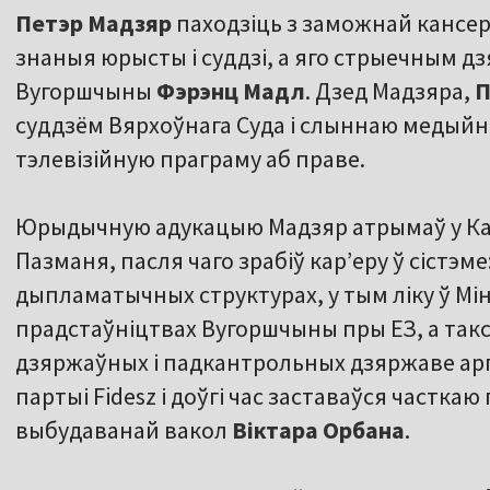
Петэр Мадзяр
паходзіць з заможнай кансер
знаныя юрысты і суддзі, а яго стрыечным д
Вугоршчыны
Фэрэнц Мадл
. Дзед Мадзяра,
П
суддзём Вярхоўнага Суда і слыннаю медыйн
тэлевізійную праграму аб праве.
Юрыдычную адукацыю Мадзяр атрымаў у Кат
Пазманя, пасля чаго зрабіў карʼеру ў сістэм
дыпламатычных структурах, у тым ліку ў Мі
прадстаўніцтвах Вугоршчыны пры ЕЗ, а так
дзяржаўных і падкантрольных дзяржаве арг
партыі Fidesz і доўгі час заставаўся частка
выбудаванай вакол
Віктара Орбана
.