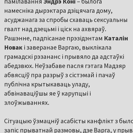
памілавання
Эндрэ Коні
– былога
намесніка дырэктара дзіцячага дому,
асуджанага за спробы схаваць сексуальны
гвалт над дзецьмі і ціск на ахвяраў.
Рашэнне, падпісанае прэзідэнтам
Каталін
Новак
і заверанае Варгаю, выклікала
грамадскі рэзананс і прывяло да адстаўкі
абедзвюх. Неўзабаве пасля гэтага Мадзяр
абвясціў пра разрыў з сістэмай і пачаў
публічна крытыкаваць уладу,
абвінаваціўшы яе ў карупцыі і
злоўжываннях.
Сітуацыю ўзмацніў асабісты канфлікт з бы
запіс прыватнай размовы, дзе Варга, у пры