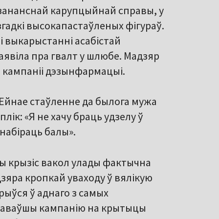
зананснай карупцыйнай справы, у
гадкі высокапастаўленых фігураў.
 і выкарыстанні асабістай
аявіла пра гвалт у шлюбе. Мадзяр
ю кампаніі дэзынфармацыі.
. Ейнае стаўленне да былога мужа
плік: «Я не хачу браць удзелу ў
 набіраць балы».
ны крызіс вакол улады фактычна
адзяра кропкай уваходу ў вялікую
арыўся ў аднаго з самых
даваўшы кампанію на крытыцы