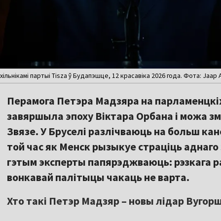
ьнікамі партыі Tisza ў Будапэшце, 12 красавіка 2026 года. Фота: Jaap Ar
Перамога Петэра Мадзяра на парламенцкі
завяршыла эпоху Віктара Орбана і можа зм
Звязе. У Бруселі разлічваюць на больш ка
той час як Менск рызыкуе страціць аднаго 
гэтым эксперты папярэджваюць: рэзкага раз
вонкавай палітыцы чакаць не варта.
Хто такі Петэр Мадзяр – новы лідар Вуго