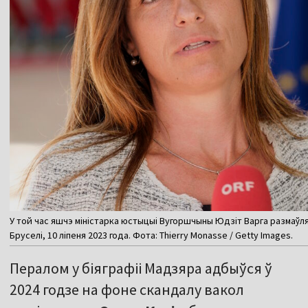
У той час яшчэ міністарка юстыцыі Вугоршчыны Юдзіт Варга размаўл
Бруселі, 10 ліпеня 2023 года. Фота: Thierry Monasse / Getty Images.
Пералом у біяграфіі Мадзяра адбыўся ў
2024 годзе на фоне скандалу вакол