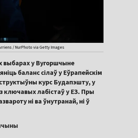
riens / NurPhoto via Getty Images
х выбарах у Вугоршчыне
яніць баланс сілаў у Еўрапейскім
нструктыўны курс Будапэшту, у
з ключавых лабістаў у ЕЗ. Пры
вароту ні ва ўнутранай, ні ў
ршчыны