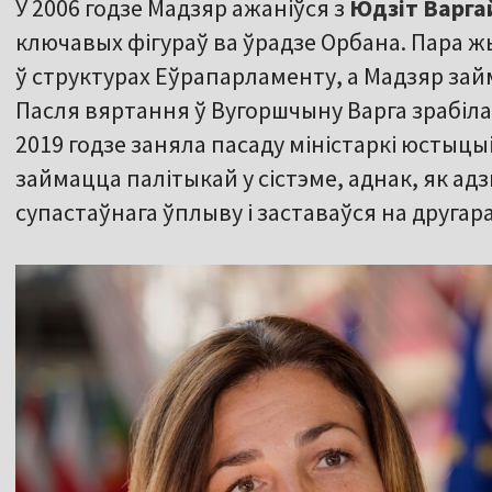
У 2006 годзе Мадзяр ажаніўся з
Юдзіт Варга
ключавых фігураў ва ўрадзе Орбана. Пара жы
ў структурах Еўрапарламенту, а Мадзяр за
Пасля вяртання ў Вугоршчыну Варга зрабіла 
2019 годзе заняла пасаду міністаркі юстыцы
займацца палітыкай у сістэме, аднак, як ад
супастаўнага ўплыву і заставаўся на другар