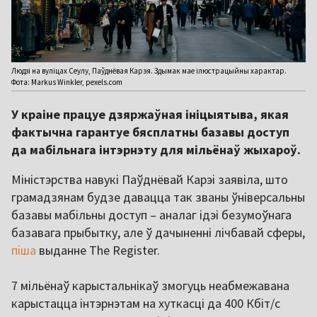
Людзі на вуліцах Сеулу, Паўднёвая Карэя. Здымак мае ілюстрацыйны характар.
Фота: Markus Winkler, pexels.com
У краіне працуе дзяржаўная ініцыятыва, якая
фактычна гарантуе бясплатны базавы доступ
да мабільнага інтэрнэту для мільёнаў жыхароў.
Міністэрства навукі Паўднёвай Карэі заявіла, што
грамадзянам будзе давацца так званы ўніверсальны
базавы мабільны доступ – аналаг ідэі безумоўнага
базавага прыбытку, але ў дачыненні лічбавай сферы,
піша
выданне The Register.
7 мільёнаў карыстальнікаў змогуць неабмежавана
карыстацца інтэрнэтам на хуткасці да 400 Кбіт/с