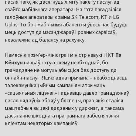
пасля таго, як дасягнуць ліміту пакету паслуг ад
свайго мабільнага аператара. На гэта пагадзіліся
галоўныя аператары краіны SK Telecom, KT и LG
Uplus. То бок мабільныя абаненты ўвесь час будуць
мець доступ да мэсэнджараў і розных сэрвісаў,
незалежна ад балансу на рахунку.
Намеснік прэм'ер-міністра і міністр навукі і ІКТ
Пэ
Кёнхун
назваў гэтую схему неабходнай, бо
грамадзяне не могуць абысціся без доступу да
онлайн-паслуг. Яшчэ адна прычына – неабходнасць
тэлекамунікацыйным кампаніям атрымаць
«сацыяльныя ліцэнзіі» і аднавіць давер грамадзянаў
пасля нядаўніх збояў у бяспецы, праз якія сталіся
маштабныя выцекі дадзеных у даркнэт, а таксама
дасыланне шкоднага праграмнага забеспячэння
кліентам некаторых кампаніяў.