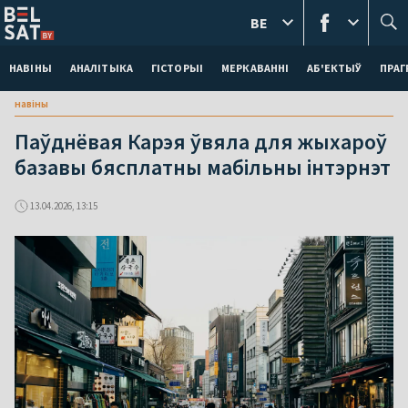
BE
НАВІНЫ
АНАЛІТЫКА
ГІСТОРЫІ
МЕРКАВАННI
АБ'ЕКТЫЎ
ПРАГ
навіны
Паўднёвая Карэя ўвяла для жыхароў
базавы бясплатны мабільны інтэрнэт
13.04.2026, 13:15