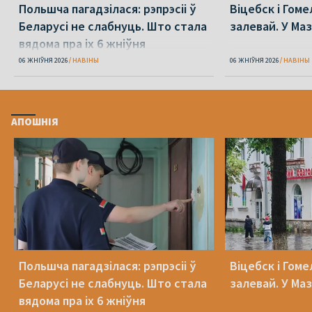
Польшча пагадзілася: рэпрэсіі ў
Віцебск і Гоме
Беларусі не слабнуць. Што стала
залевай. У Ма
вядома пра іх 6 жніўня
06 ЖНІЎНЯ 2026
НАВІНЫ
06 ЖНІЎНЯ 2026
НАВІНЫ
АПОШНІЯ
Польшча пагадзілася: рэпрэсіі ў
Віцебск і Гоме
Беларусі не слабнуць. Што стала
залевай. У Ма
вядома пра іх 6 жніўня