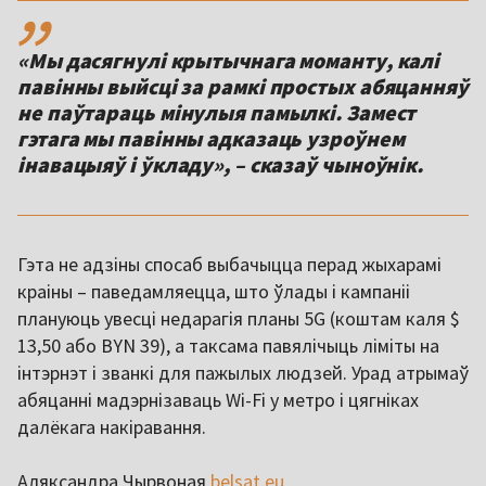
,,
«Мы дасягнулі крытычнага моманту, калі
павінны выйсці за рамкі простых абяцанняў
не паўтараць мінулыя памылкі. Замест
гэтага мы павінны адказаць узроўнем
інавацыяў і ўкладу», – сказаў чыноўнік.
Гэта не адзіны спосаб выбачыцца перад жыхарамі
краіны – паведамляецца, што ўлады і кампаніі
плануюць увесці недарагія планы 5G (коштам каля $
13,50 або BYN 39), а таксама павялічыць ліміты на
інтэрнэт і званкі для пажылых людзей. Урад атрымаў
абяцанні мадэрнізаваць Wi-Fi у метро і цягніках
далёкага накіравання.
Аляксандра Чырвоная
belsat.eu