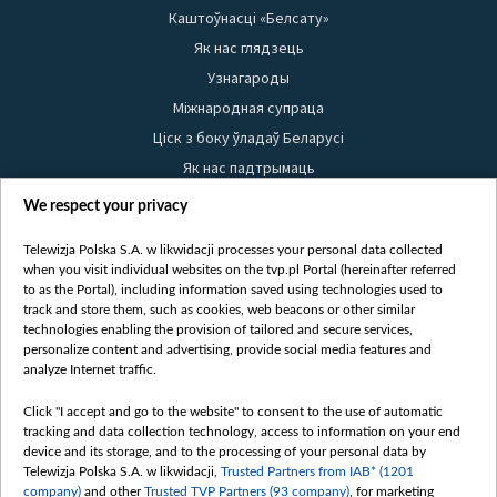
Каштоўнасці «Белсату»
Як нас глядзець
Узнагароды
Міжнародная супраца
Ціск з боку ўладаў Беларусі
Як нас падтрымаць
Правілы выкарыстання матэрыялаў
We respect your privacy
Інфармацыя аб адпраўніку
Telewizja Polska S.A. w likwidacji processes your personal data collected
Бяспека
when you visit individual websites on the tvp.pl Portal (hereinafter referred
Youtube
to as the Portal), including information saved using technologies used to
track and store them, such as cookies, web beacons or other similar
Белсат news
technologies enabling the provision of tailored and secure services,
personalize content and advertising, provide social media features and
Белсат Shorts
analyze Internet traffic.
Белсат Life
Click "I accept and go to the website" to consent to the use of automatic
Жэстачайшы мульт
tracking and data collection technology, access to information on your end
Belsat English
device and its storage, and to the processing of your personal data by
Telewizja Polska S.A. w likwidacji,
Trusted Partners from IAB* (1201
Biełsat PL
company)
and other
Trusted TVP Partners (93 company)
, for marketing