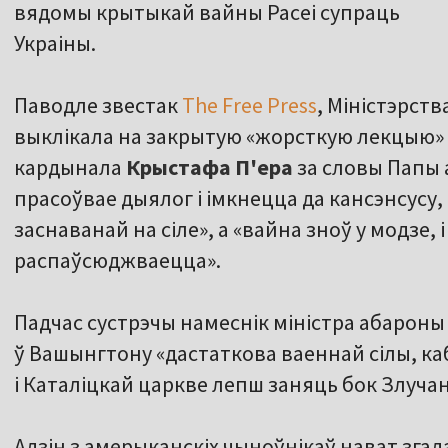
вядомы крытыкай вайны Расеі супраць
Украіны.
Паводле звестак
The Free Press
, Міністэрст
выклікала на закрытую «жорсткую лекцыю»
кардынала
Крыстафа П'ера
за словы Папы 
прасоўвае дыялог і імкнецца да кансэнсус
заснаванай на сіле», а «вайна зноў у модзе, 
распаўсюджваецца».
Падчас сустрэчы намеснік міністра абарон
ў Вашынгтону «дастаткова ваеннай сілы, каб
і Каталіцкай царкве лепш заняць бок Злуча
Адзін з амерыканскіх чыноўнікаў нават зга