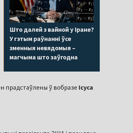
Што далей з вайной у Іране?
У гэтым раўнанні ўсе
зменныя невядомыя –
магчыма што заўгодна
ён прадстаўлены ў вобразе
Ісуса