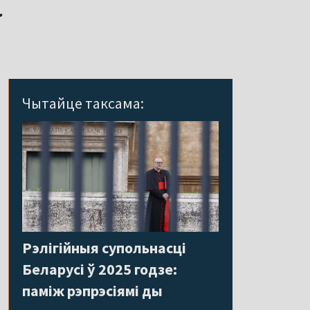
.
Чытайце таксама:
Рэлігійныя супольнасці
Беларусі ў 2025 годзе:
паміж рэпрэсіямі ды