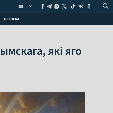
BE
БЯСПЕКА
ымскага, які яго