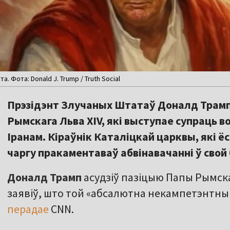
. Фота: Donald J. Trump / Truth Social
Прэзідэнт Злучаных Штатаў Доналд Трамп
Рымскага Льва XIV, які выступае супраць во
Іранам. Кіраўнік Каталіцкай царквы, які ё
чаргу пракаментаваў абвінавачанні ў свой 
Доналд Трамп
асудзіў пазіцыю Папы Рымскаг
заявіў, што той «абсалютна некампетэнтны
перадае
CNN.