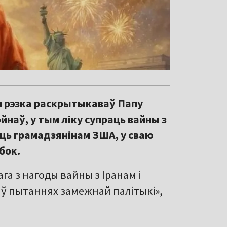
 рэзка раскрытыкаваў Папу
йнаў, у тым ліку супраць вайны з
сць грамадзянінам ЗША, у сваю
бок.
а з нагоды вайны з Іранам і
 ў пытаннях замежнай палітыкі»,