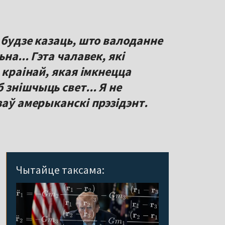
 будзе казаць, што валоданне
на... Гэта чалавек, які
 краінай, якая імкнецца
знішчыць свет... Я не
заў амерыканскі прэзідэнт.
Чытайце таксама: