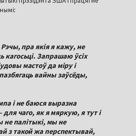
рытыкі прэзідэнта ЗША і працягне
нымі:
 Рэчы, пра якія я кажу, не
ь кагосьці. Запрашаю ўсіх
удовы мастоў да міру і
пазбягаць вайны заўсёды,
мпа і не баюся выразна
для чаго, як я мяркую, я тут і
ы не палітыкі, мы не
й з такой жа перспектывай,