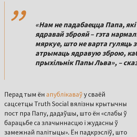
,,
«Нам не падабаецца Папа, які
ядравай зброяй – гэта нармаль
мяркуе, што не варта гуляць з
атрымаць ядравую зброю, каб 
прыхільнік Папы Льва», – ска
Перад тым ён
апублікаваў
у сваёй
сацсетцы Truth Social вялізны крытычны
пост пра Папу, дадаўшы, што ён «слабы ў
барацьбе са злачыннасцю і жудасны ў
замежнай палітыцы». Ён падкрэсліў, што