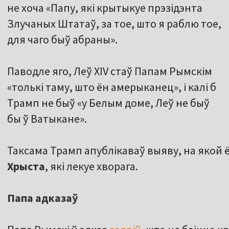
не хоча «Папу, які крытыкуе прэзідэнта
Злучаных Штатаў, за тое, што я раблю тое,
для чаго быў абраны».
Паводле яго, Леў XIV стаў Папам Рымскім
«толькі таму, што ён амерыканец», і калі б
Трамп не быў «у Белым доме, Леў не быў
бы ў Ватыкане».
Таксама Трамп апублікаваў выяву, на якой 
Хрыста
, які лекуе хворага.
Папа адказаў