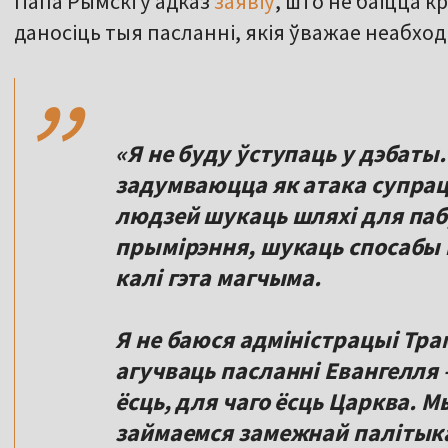
Папа Рымскі ў адказ
заявіў
, што не баіцца к
,,
даносіць тыя пасланні, якія ўважае неабход
«Я не буду ўступаць у дэбаты.
задумваюцца як атака супрац
людзей шукаць шляхі для паб
прымірэння, шукаць спосабы 
калі гэта магчыма.
Я не баюся адміністрацыі Тра
агучваць пасланні Евангелля – 
ёсць, для чаго ёсць Царква. М
займаемся замежнай палітыка