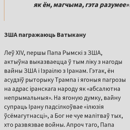
як ён, магчыма, гэта разумее»
ЗША пагражаюць Ватыкану
Леў XIV, першы Папа Рымскі з ЗША,
актыўна выказваецца ў тым ліку з нагоды
вайны ЗША і Ізраілю з Іранам. Гэтак, ён
асудзіў рыторыку Трампа і ягоныя пагрозы
на адрас іранскага народу як «абсалютна
непрымальныя». На ягоную думку, вайну
супраць Ірану падсілкоўвае «ілюзія
ўсёмагутнасці», а Бог не чуе малітваў тых,
хто развязвае войны. Апроч таго, Папа