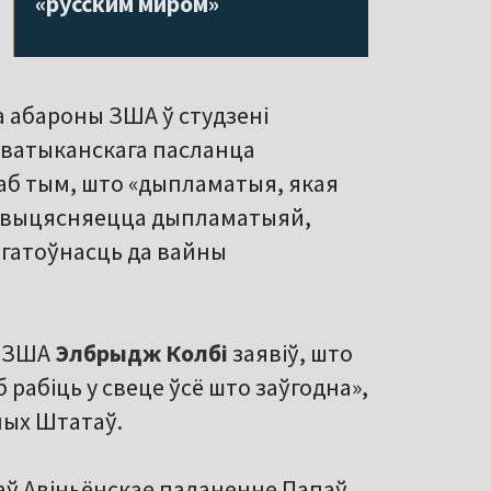
«русским миром»
ва абароны ЗША ў студзені
 ватыканскага пасланца
аб тым, што «дыпламатыя, якая
у, выцясняецца дыпламатыяй,
і гатоўнасць да вайны
ы ЗША
Элбрыдж Колбі
заявіў, што
 рабіць у свеце ўсё што заўгодна»,
ных Штатаў.
даў Авіньёнскае паланенне Папаў,