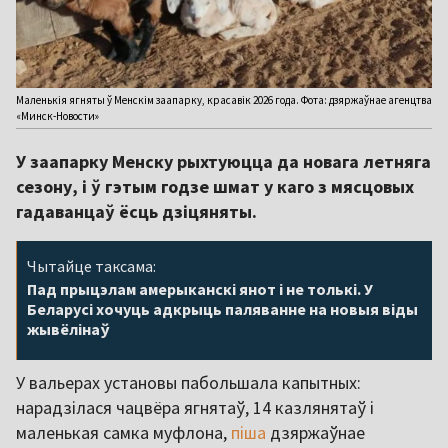
Маленькія ягняты ў Менскім заапарку, красавік 2026 года. Фота: дзяржаўнае агенцтва
«Минск-Новости»
У заапарку Менску рыхтуюцца да новага летняга
сезону, і ў гэтым годзе шмат у каго з мясцовых
гадаванцаў ёсць дзіцяняты.
Чытайце таксама:
Пад прыцэлам амерыканскі янот і не толькі. У
Беларусі хочуць адкрыць паляванне на новыя віды
жывёлінаў
У вальерах установы пабольшала капытных:
нарадзілася чацвёра ягнятаў, 14 казлянятаў і
маленькая самка муфлона,
піша
дзяржаўнае