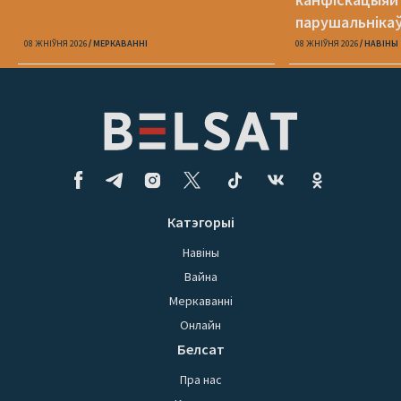
парушальніка
дронамі
08 ЖНІЎНЯ 2026
МЕРКАВАННI
08 ЖНІЎНЯ 2026
НАВІНЫ
Катэгорыі
Навіны
Вайна
Меркаванні
Онлайн
Белсат
Пра нас