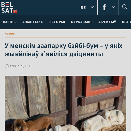
BE
НАВІНЫ
АНАЛІТЫКА
ГІСТОРЫІ
МЕРКАВАННI
АБ'ЕКТЫЎ
ПРАГ
навіны
У менскім заапарку бэйбі-бум – у якіх
жывёлінаў з’явіліся дзіцяняты
12.04.2026, 17:39