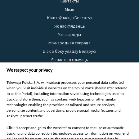
Кантакты
Місія
Каштоўнасці «Белсату»
Як нас глядзець
Узнагароды
Міжнародная супраца
Ціск з боку ўладаў Беларусі
Як нас падтрымаць
Правілы выкарыстання матэрыялаў
We respect your privacy
Інфармацыя аб адпраўніку
Telewizja Polska S.A. w likwidacji processes your personal data collected
Бяспека
when you visit individual websites on the tvp.pl Portal (hereinafter referred
Youtube
to as the Portal), including information saved using technologies used to
track and store them, such as cookies, web beacons or other similar
Белсат news
technologies enabling the provision of tailored and secure services,
personalize content and advertising, provide social media features and
Белсат Shorts
analyze Internet traffic.
Белсат Life
Click "I accept and go to the website" to consent to the use of automatic
Жэстачайшы мульт
tracking and data collection technology, access to information on your end
Belsat English