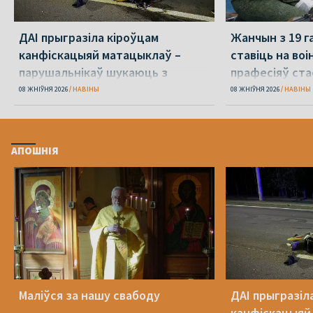
ДАІ прыгразіла кіроўцам
Жанчын з 19 г
канфіскацыяй матацыклаў –
ставіць на воін
парушальнікаў шукаюць з
прафесіяў ст
дронамі
08 ЖНІЎНЯ 2026
НАВІНЫ
08 ЖНІЎНЯ 2026
НАВІНЫ
АПОШНІЯ
Маліўся за нашу свабоду
ДАІ прыгразіл
канфіскацыяй