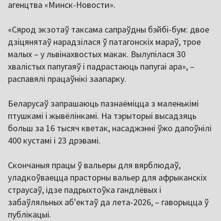
агенцтва «Минск-Новости».
«Сярод экзотаў таксама сапраўдны бэйбі-бум: двое
дзіцянятаў нарадзілася ў патагонскіх мараў, трое
малых – у львінахвостых макак. Вылупілася 30
хвалістых папугаяў і падрастаюць папугаі ара», –
распавялі працаўнікі заапарку.
Беларусаў запрашаюць пазнаёміцца з маленькімі
птушкамі і жывёлінкамі. На тэрыторыі высадзяць
больш за 16 тысяч кветак, насаджэнні ўжо дапоўнілі
400 кустамі і 23 дрэвамі.
Скончаныя працы ў вальеры для вярблюдаў,
уладкоўваецца прасторны вальер для афрыканскіх
страусаў, ідзе падрыхтоўка гандлёвых і
забаўляльных аб'ектаў да лета-2026, – гаворыцца ў
публікацыі.