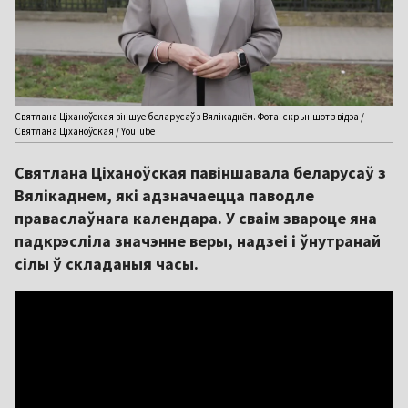
Святлана Ціханоўская віншуе беларусаў з Вялікаднём. Фота: скрыншот з відэа /
Святлана Ціханоўская / YouTube
Святлана Ціханоўская павіншавала беларусаў з
Вялікаднем, які адзначаецца паводле
праваслаўнага календара. У сваім звароце яна
падкрэсліла значэнне веры, надзеі і ўнутранай
сілы ў складаныя часы.