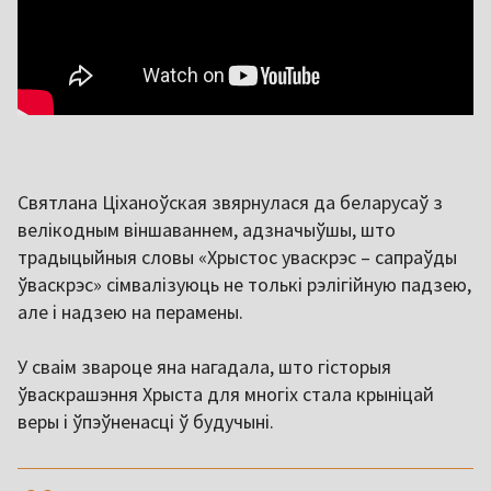
Святлана Ціханоўская звярнулася да беларусаў з
велікодным віншаваннем, адзначыўшы, што
традыцыйныя словы «Хрыстос уваскрэс – сапраўды
ўваскрэс» сімвалізуюць не толькі рэлігійную падзею,
але і надзею на перамены.
У сваім звароце яна нагадала, што гісторыя
ўваскрашэння Хрыста для многіх стала крыніцай
веры і ўпэўненасці ў будучыні.
,,