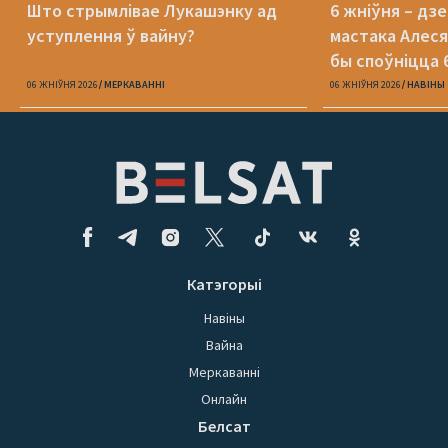
Што стрымлівае Лукашэнку ад
6 жніўня – дз
уступлення ў вайну?
мастака Алеся
бы споўніцца 
06 ЖНІЎНЯ 2026
МЕРКАВАННI
06 ЖНІЎНЯ 2026
НАВІНЫ
Катэгорыі
Навіны
Вайна
Меркаванні
Онлайн
Белсат