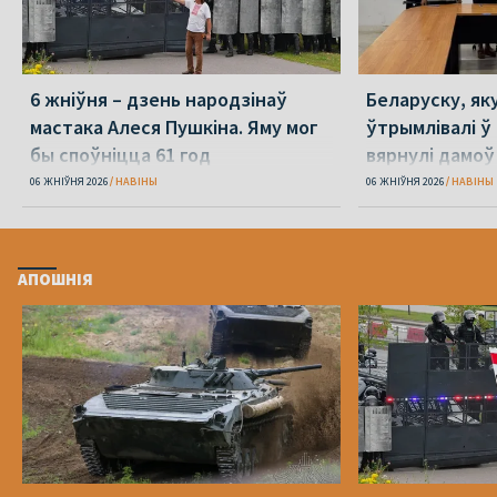
6 жніўня – дзень народзінаў
Беларуску, як
мастака Алеся Пушкіна. Яму мог
ўтрымлівалі ў 
бы споўніцца 61 год
вярнулі дамоў
06 ЖНІЎНЯ 2026
НАВІНЫ
06 ЖНІЎНЯ 2026
НАВІНЫ
АПОШНІЯ