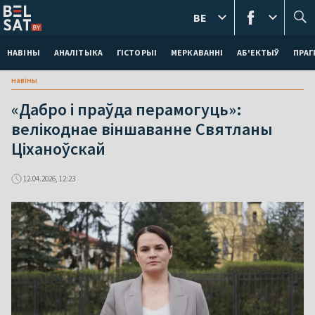
BE
НАВІНЫ
АНАЛІТЫКА
ГІСТОРЫІ
МЕРКАВАННI
АБ'ЕКТЫЎ
ПРАГ
навіны
«Дабро і праўда перамогуць»:
велікоднае віншаванне Святланы
Ціханоўскай
12.04.2026, 12:23