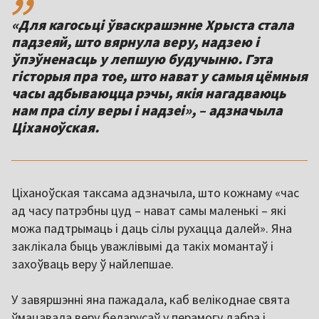
«Для кагосьці ўваскрашэнне Хрыста стала
падзеяй, што вярнула веру, надзею і
ўпэўненасць у лепшую будучыню. Гэта
гісторыя пра тое, што нават у самыя цёмныя
часы адбываюцца рэчы, якія нагадваюць
нам пра сілу веры і надзеі», – адзначыла
Ціханоўская.
Ціханоўская таксама адзначыла, што кожнаму «час
ад часу патрэбны цуд – нават самы маленькі – які
можа падтрымаць і даць сілы рухацца далей». Яна
заклікала быць уважлівымі да такіх момантаў і
захоўваць веру ў найлепшае.
У завяршэнні яна пажадала, каб велікоднае свята
ўмацавала веру беларусаў у перамогу дабра і