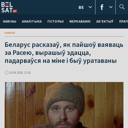
BE
НАВІНЫ
АНАЛІТЫКА
ГІСТОРЫІ
МЕРКАВАННI
АБ'ЕКТЫЎ
ПРАГ
навіны
Беларус расказаў, як пайшоў ваяваць
за Расею, вырашыў здацца,
падарваўся на міне і быў уратаваны
10.04.2026, 13:16