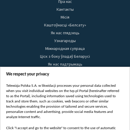
Пра нас
Кантакты
Місія
Каштоўнасці «Белсату»
Як нас глядзець
Узнагароды
Міжнародная супраца
Ціск з боку ўладаў Беларусі
Як нас падтрымаць
Правілы выкарыстання матэрыялаў
We respect your privacy
Інфармацыя аб адпраўніку
Telewizja Polska S.A. w likwidacji processes your personal data collected
Бяспека
when you visit individual websites on the tvp.pl Portal (hereinafter referred
Youtube
to as the Portal), including information saved using technologies used to
track and store them, such as cookies, web beacons or other similar
Белсат news
technologies enabling the provision of tailored and secure services,
personalize content and advertising, provide social media features and
Белсат Shorts
analyze Internet traffic.
Белсат Life
Click "I accept and go to the website" to consent to the use of automatic
Жэстачайшы мульт