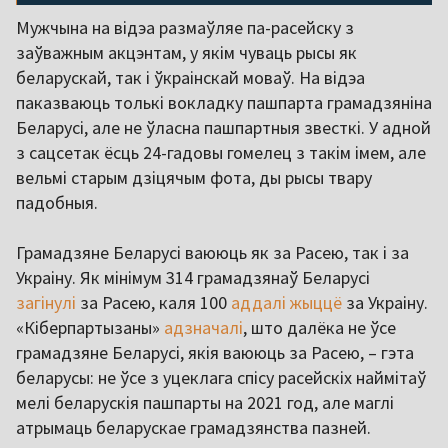
Мужчына на відэа размаўляе па-расейску з
заўважным акцэнтам, у якім чуваць рысы як
беларускай, так і ўкраінскай моваў. На відэа
паказваюць толькі вокладку пашпарта грамадзяніна
Беларусі, але не ўласна пашпартныя звесткі. У адной
з сацсетак ёсць 24-гадовы гомелец з такім імем, але
вельмі старым дзіцячым фота, ды рысы твару
падобныя.
Грамадзяне Беларусі ваююць як за Расею, так і за
Украіну. Як мінімум 314 грамадзянаў Беларусі
загінулі
за Расею, каля 100
аддалі жыццё
за Украіну.
«Кіберпартызаны»
адзначалі
, што далёка не ўсе
грамадзяне Беларусі, якія ваююць за Расею, – гэта
беларусы: не ўсе з уцеклага спісу расейскіх наймітаў
мелі беларускія пашпарты на 2021 год, але маглі
атрымаць беларускае грамадзянства пазней.