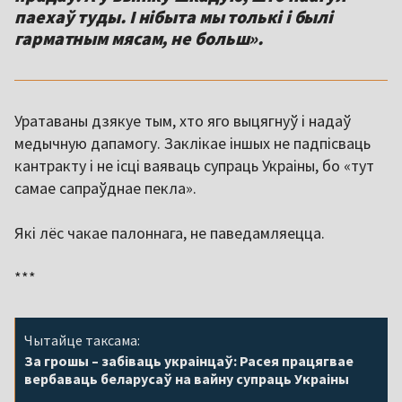
паехаў туды. І нібыта мы толькі і былі
гарматным мясам, не больш».
Уратаваны дзякуе тым, хто яго выцягнуў і надаў
медычную дапамогу. Заклікае іншых не падпісваць
кантракту і не ісці ваяваць супраць Украіны, бо «тут
самае сапраўднае пекла».
Які лёс чакае палоннага, не паведамляецца.
***
Чытайце таксама:
За грошы – забіваць украінцаў: Расея працягвае
вербаваць беларусаў на вайну супраць Украіны