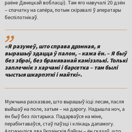
раёне Данецкай вобласці). Там яго навучалі 20 дзён
– спачатку на сапёра, потым скіравалі ў аператары
беспілотнікаў.
,,
«Я разумеў, што справа дрэнная, я
вырашыў здацца ў палон, – кажа ён. – Я быў
без зброі, без браняванай камізэлькі. Толькі
заплечнік з харчамі і барсетка – там былі
чыстыя шкарпэткі і майткі».
Мужчына расказвае, што вырашыў ісці лесам, пасля
выйшаў на поле, затым – на дарогу. Надышла ноч, а
ён быў без ліхтарыка. Падарваўся на міне,
перабінтаваўся, стаў паўзці і клікаць дапамогу.
Адгукнуліся два ўкраінскія байцы – ён сказаў, што