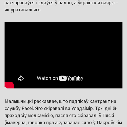
расчараваўся і здаўся ў палон, а ўкраінскія ваяры –
як уратавалі яго.
Малышчыцкі расказвае, што падпісаў кантракт на
службу Расеі. Яго скіравалі ва Уладзімір. Тры дні ён
праходзіў медкамісію, пасля яго скіравалі ў Пяскі
(імаверна, гаворка пра акупаванае сяло ў Пакроўскім