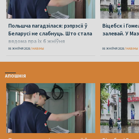
Польшча пагадзілася: рэпрэсіі ў
Віцебск і Гоме
Беларусі не слабнуць. Што стала
залевай. У Ма
вядома пра іх 6 жніўня
06 ЖНІЎНЯ 2026
НАВІНЫ
06 ЖНІЎНЯ 2026
НАВІНЫ
АПОШНІЯ