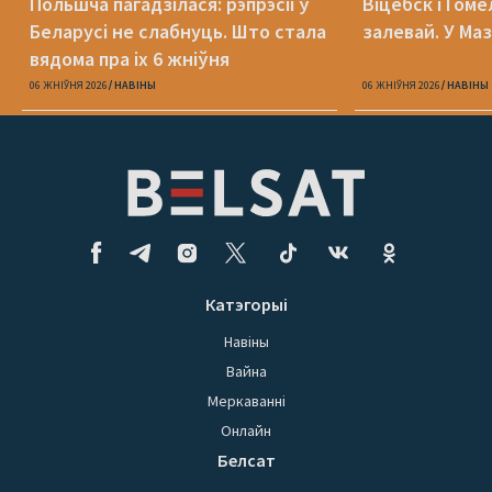
Польшча пагадзілася: рэпрэсіі ў
Віцебск і Гоме
Беларусі не слабнуць. Што стала
залевай. У Ма
вядома пра іх 6 жніўня
06 ЖНІЎНЯ 2026
НАВІНЫ
06 ЖНІЎНЯ 2026
НАВІНЫ
Катэгорыі
Навіны
Вайна
Меркаванні
Онлайн
Белсат