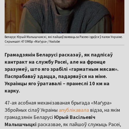
Беларус Юрый Малышчанскі, які пайшоў ваяваць за Расею і здаўся ў палон Украіне.
Скрыншот: 47 ОМБр «Маґура» / Youtube
Грамадзянін Беларусі расказаў, як падпісаў
кантракт на службу Расеі, але на фронце
зразумеў, што яго зрабілі «гарматным мясам».
Паспрабаваў здацца, падарваўся на міне.
Украінцы яго ўратавалі – пранеслі 10 км на
карку.
47-ая асобная механізаваная брыгада «Маґура»
Збройных сілаў Украіны
апублікавала
відэа, на якім
грамадзянін Беларусі
Юрый Васільевіч
Малышчыцкі
расказвае, як пайшоў служыць Расеі,