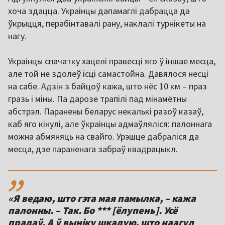
хоча здацца. Украінцы дапамаглі дабрацца да
ўкрыцця, перабінтавалі рану, наклалі турнікеты на
нагу.
Украінцы спачатку хацелі правесці яго ў іншае месца,
але той не здолеў ісці самастойна. Давялося несці
на сабе. Адзін з байцоў кажа, што нёс 10 км – праз
гразь і міны. Па дарозе трапілі пад мінамётны
абстрэл. Паранены беларус некалькі разоў казаў,
каб яго кінулі, але ўкраінцы адмаўляліся: палоннага
можна абмяняць на свайго. Урэшце дабраліся да
месца, дзе параненага забраў квадрацыкл.
,,
«Я ведаю, што гэта мая памылка, – кажа
палонны. – Так. Бо *** [ёлупень]. Усё
прадаў. А ў выніку шкадую, што наагул