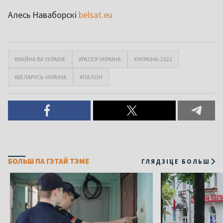
Алесь Наваборскі
belsat.eu
#ВАЙНА ВА УКРАІНЕ
#РАСЕЯ-УКРАІНА
#УКРАІНА-2022
#БЕЛАРУСЬ-УКРАІНА
#ПАЛОН
БОЛЬШ ПА ГЭТАЙ ТЭМЕ
ГЛЯДЗІЦЕ БОЛЬШ