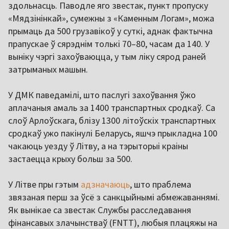
здольнасць. Паводле яго звестак, пункт пропуску
«Мядзінінкай», сумежны з «Каменным Логам», можа
прымаць да 500 грузавікоў у суткі, аднак фактычна
прапускае ў сярэднім толькі 70–80, часам да 140. У
выніку чэргі захоўваюцца, у тым ліку сярод раней
затрыманых машын.
У ДМК паведамілі, што паслугі захоўвання ўжо
аплачаныя амаль за 1400 транспартных сродкаў. Са
слоў Арлоўскага, блізу 1300 літоўскіх транспартных
сродкаў ужо пакінулі Беларусь, яшчэ прыкладна 100
чакаюць уезду ў Літву, а на тэрыторыі краіны
застаецца крыху больш за 500.
У Літве пры гэтым
адзначаюць
, што праблема
звязаная перш за ўсё з санкцыйнымі абмежаваннямі.
Як вынікае са звестак Службы расследавання
фінансавых злачынстваў (FNTT), любыя плацяжы на