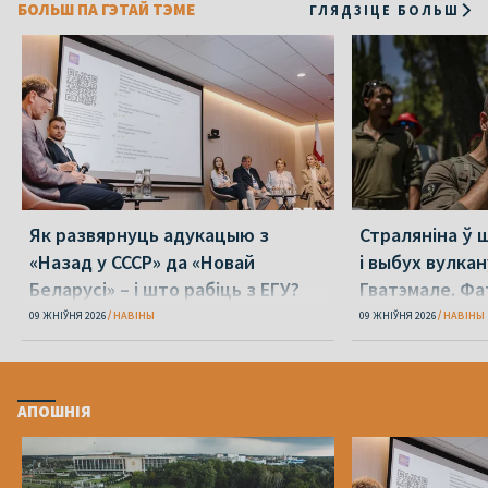
БОЛЬШ ПА ГЭТАЙ ТЭМЕ
ГЛЯДЗІЦЕ БОЛЬШ
Як развярнуць адукацыю з
Страляніна ў 
«Назад у СССР» да «Новай
і выбух вулкан
Беларусі» – і што рабіць з ЕГУ?
Гватэмале. Фа
09 ЖНІЎНЯ 2026
НАВІНЫ
09 ЖНІЎНЯ 2026
НАВІНЫ
АПОШНІЯ