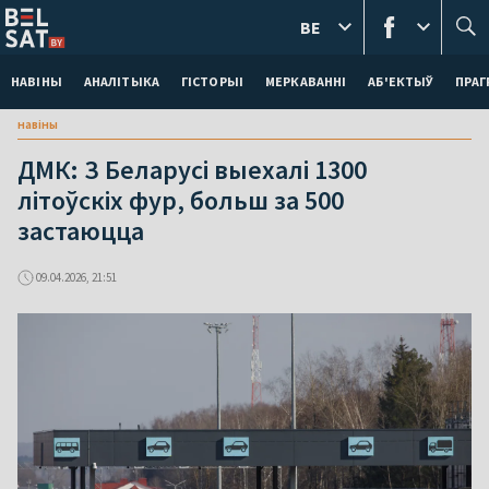
BE
НАВІНЫ
АНАЛІТЫКА
ГІСТОРЫІ
МЕРКАВАННI
АБ'ЕКТЫЎ
ПРАГ
навіны
ДМК: З Беларусі выехалі 1300
літоўскіх фур, больш за 500
застаюцца
09.04.2026, 21:51