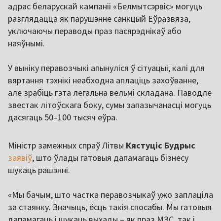
адрас беларускай кампаніі «Белмытсэрвіс» могуць
разглядацца як парушэнне санкцый Еўразвяза,
уключаючы пераводы праз пасярэднікаў або
наяўнымі.
У выніку перавозчыкі апынуліся ў сітуацыі, калі для
вяртання тэхнікі неабходна аплаціць захоўванне,
але зрабіць гэта легальна вельмі складана. Паводле
звестак літоўскага боку, сумы запазычанасці могуць
дасягаць 50–100 тысяч еўра.
Міністр замежных спраў Літвы
Кястуціс Будрыс
заявіў
, што ўлады гатовыя дапамагаць бізнесу
шукаць рашэнні.
«Мы бачым, што частка перавозчыкаў ужо заплаціла
за стаянку. Значыць, ёсць такія спосабы. Мы гатовыя
дапамагаць і шукаць выхады – як праз МЗС, так і