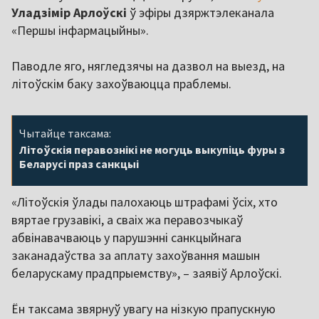
Уладзімір Арлоўскі
ў эфіры дзяржтэлеканала
«Першы інфармацыйны».
Паводле яго, нягледзячы на дазвол на выезд, на
літоўскім баку захоўваюцца праблемы.
Чытайце таксама:
Літоўскія перавознікі не могуць выкупіць фуры з
Беларусі праз санкцыі
«Літоўскія ўлады палохаюць штрафамі ўсіх, хто
вяртае грузавікі, а сваіх жа перавозчыкаў
абвінавачваюць у парушэнні санкцыйнага
заканадаўства за аплату захоўвання машын
беларускаму прадпрыемству», – заявіў Арлоўскі.
Ён таксама звярнуў увагу на нізкую прапускную