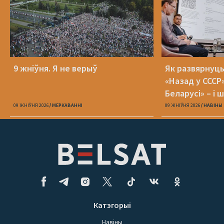
9 жніўня. Я не верыў
Як развярнуц
«Назад у СССР
Беларусі» – і 
09 ЖНІЎНЯ 2026
МЕРКАВАННI
09 ЖНІЎНЯ 2026
НАВІНЫ
Катэгорыі
Навіны