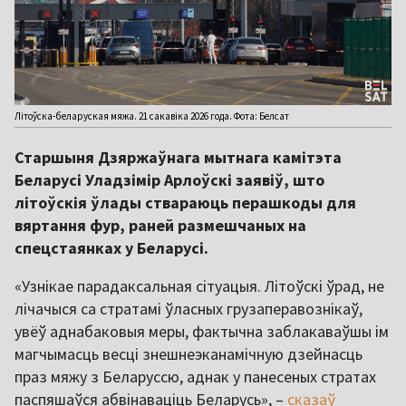
Літоўска-беларуская мяжа. 21 сакавіка 2026 года. Фота: Белсат
Старшыня Дзяржаўнага мытнага камітэта
Беларусі Уладзімір Арлоўскі заявіў, што
літоўскія ўлады ствараюць перашкоды для
вяртання фур, раней размешчаных на
спецстаянках у Беларусі.
«Узнікае парадаксальная сітуацыя. Літоўскі ўрад, не
лічачыся са стратамі ўласных грузаперавознікаў,
увёў аднабаковыя меры, фактычна заблакаваўшы ім
магчымасць весці знешнеэканамічную дзейнасць
праз мяжу з Беларуссю, аднак у панесеных стратах
паспяшаўся абвінаваціць Беларусь», –
сказаў