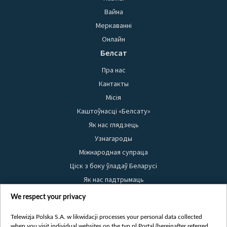
Вайна
Меркаванні
Онлайн
Белсат
Пра нас
Кантакты
Місія
Каштоўнасці «Белсату»
Як нас глядзець
Узнагароды
Міжнародная супраца
Ціск з боку ўладаў Беларусі
Як нас падтрымаць
Правілы выкарыстання матэрыялаў
We respect your privacy
Інфармацыя аб адпраўніку
Telewizja Polska S.A. w likwidacji processes your personal data collected
Бяспека
when you visit individual websites on the tvp.pl Portal (hereinafter referred