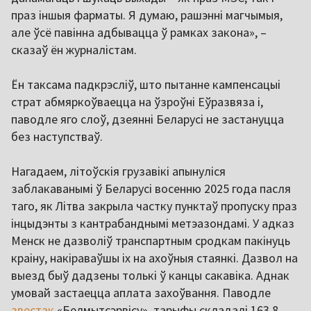
праз іншыя фарматы. Я думаю, рашэнні магчымыя,
але ўсё павінна адбывацца ў рамках закона», –
сказаў ён журналістам.
Ён таксама падкрэсліў, што пытанне кампенсацыі
страт абмяркоўваецца на ўзроўні Еўразвяза і,
паводле яго слоў, дзеянні Беларусі не застануцца
без наступстваў.
Нагадаем, літоўскія грузавікі апынуліся
заблакаванымі ў Беларусі восенню 2025 года пасля
таго, як Літва закрыла частку пунктаў пропуску праз
інцыдэнты з кантрабанднымі метэазондамі. У адказ
Менск не дазволіў транспартным сродкам пакінуць
краіну, накіраваўшы іх на ахоўныя стаянкі. Дазвол на
выезд быў дадзены толькі ў канцы сакавіка. Аднак
умовай застаецца аплата захоўвання. Паводле
звестак
«Белмытсэрвісу», тарыфы складалі 163,8