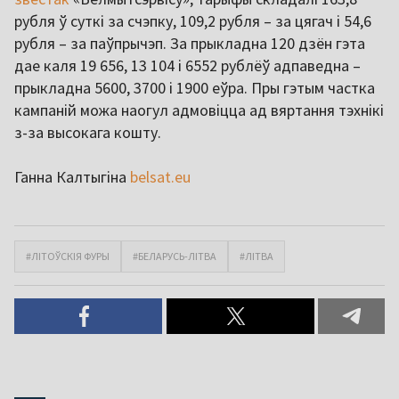
рубля ў суткі за счэпку, 109,2 рубля – за цягач і 54,6
рубля – за паўпрычэп. За прыкладна 120 дзён гэта
дае каля 19 656, 13 104 і 6552 рублёў адпаведна –
прыкладна 5600, 3700 і 1900 еўра. Пры гэтым частка
кампаній можа наогул адмовіцца ад вяртання тэхнікі
з-за высокага кошту.
Ганна Калтыгіна
belsat.eu
#ЛІТОЎСКІЯ ФУРЫ
#БЕЛАРУСЬ-ЛІТВА
#ЛІТВА