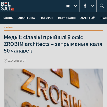
BE
НАВІНЫ
АНАЛІТЫКА
ГІСТОРЫІ
МЕРКАВАННI
АБ'ЕКТЫЎ
ПРАГ
навіны
Медыі: сілавікі прыйшлі ў офіс
ZROBIM architects – затрыманыя каля
50 чалавек
09.04.2026, 15:37