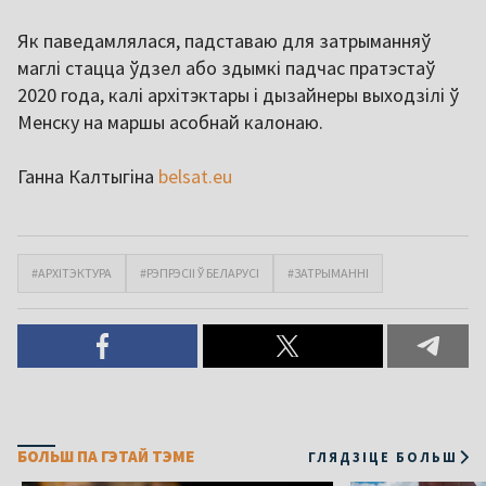
Як паведамлялася, падставаю для затрыманняў
маглі стацца ўдзел або здымкі падчас пратэстаў
2020 года, калі архітэктары і дызайнеры выходзілі ў
Менску на маршы асобнай калонаю.
Ганна Калтыгіна
belsat.eu
#АРХІТЭКТУРА
#РЭПРЭСІІ Ў БЕЛАРУСІ
#ЗАТРЫМАННІ
БОЛЬШ ПА ГЭТАЙ ТЭМЕ
ГЛЯДЗІЦЕ БОЛЬШ