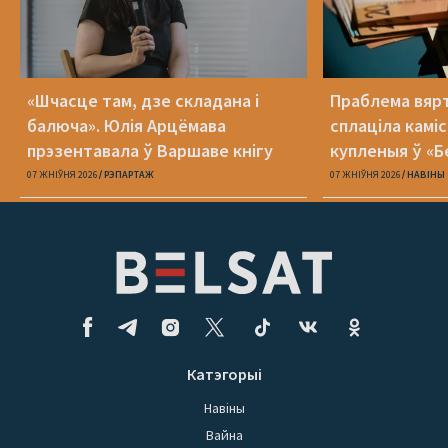
«Шчасце там, дзе складана і
Праблема вяр
балюча». Юлія Арцёмава
сплаціла камі
прэзентавала ў Варшаве кнігу
купленыя ў «Б
«Пока я искала слова»
07 ЖНІЎНЯ 2026
РЭПАРТАЖ
07 ЖНІЎНЯ 2026
НАВІНЫ
Катэгорыі
Навіны
Вайна