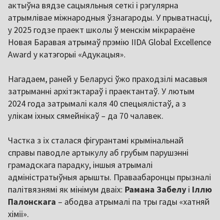
актыўна вядзе сацыяльныя сеткі і рэгулярна
атрымлівае міжнародныя ўзнагароды. У прыватнасці,
у 2025 годзе праект школы ў менскім мікрараёне
Новая Баравая атрымаў прэмію IIDA Global Excellence
Award у катэгорыі «Адукацыя».
Нагадаем, раней у Беларусі ўжо праходзілі масавыя
затрыманні архітэктараў і праектантаў. У лютым
2024 года затрымалі каля 40 спецыялістаў, а з
улікам іхных сямейнікаў – да 70 чалавек.
Частка з іх сталася фігурантамі крымінальнай
справы паводле артыкулу аб грубым парушэнні
грамадскага парадку, іншыя атрымалі
адміністратыўныя арышты. Праваабаронцы прызналі
палітвязнямі як мінімум дваіх:
Рамана Забелу
і
Іллю
Палонскага
– абодва атрымалі па тры гады «хатняй
хіміі».