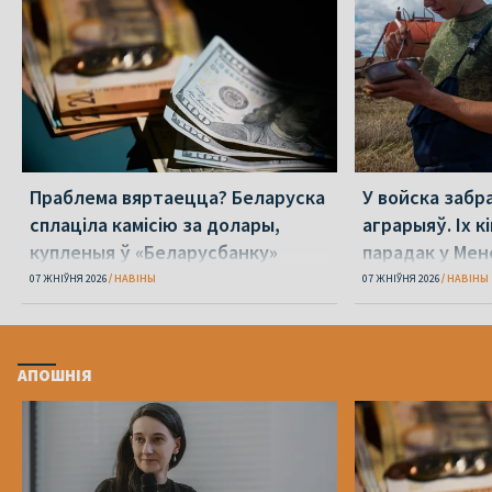
Праблема вяртаецца? Беларуска
У войска забр
сплаціла камісію за долары,
аграрыяў. Іх к
купленыя ў «Беларусбанку»
парадак у Мен
07 ЖНІЎНЯ 2026
НАВІНЫ
07 ЖНІЎНЯ 2026
НАВІНЫ
АПОШНІЯ