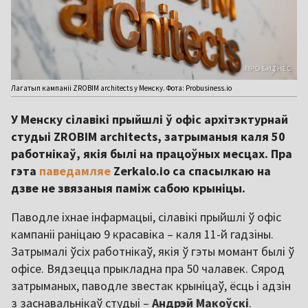
Лагатып кампаніі ZROBIM architects у Менску. Фота: Probusiness.io
У Менску сілавікі прыйшлі ў офіс архітэктурнай
студыі ZROBIM architects, затрыманыя каля 50
работнікаў, якія былі на працоўных месцах. Пра
гэта
паведамляе
Zerkalo.io са спасылкаю на
дзве не звязаныя паміж сабою крыніцы.
Паводле іхнае інфармацыі, сілавікі прыйшлі ў офіс
кампаніі раніцаю 9 красавіка – каля 11-й гадзіны.
Затрымалі ўсіх работнікаў, якія ў гэты момант былі ў
офісе. Вядзецца прыкладна пра 50 чалавек. Сярод
затрыманых, паводле звестак крыніцаў, ёсць і адзін
з заснавальнікаў студыі –
Андрэй Макоўскі
.