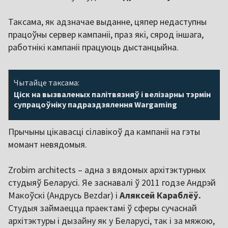
Таксама, як адзначае выданне, цяпер недаступны
працоўны сервер кампаніі, праз які, сярод іншага,
работнікі кампаніі працуюць дыстанцыйна.
Чытайце таксама:
Ціск на вызваленых палітвязняў і велізарны тэрмін
супрацоўніку падраздзялення Wargaming
Прычыны цікавасці сілавікоў да кампаніі на гэты
момант невядомыя.
Zrobim architects – адна з вядомых архітэктурных
студыяў Беларусі. Яе заснавалі ў 2011 годзе Андрэй
Макоўскі (Андрусь Bezdar) і
Аляксей Караблёў.
Студыя займаецца праектамі ў сферы сучаснай
архітэктуры і дызайну як у Беларусі, так і за мяжою,