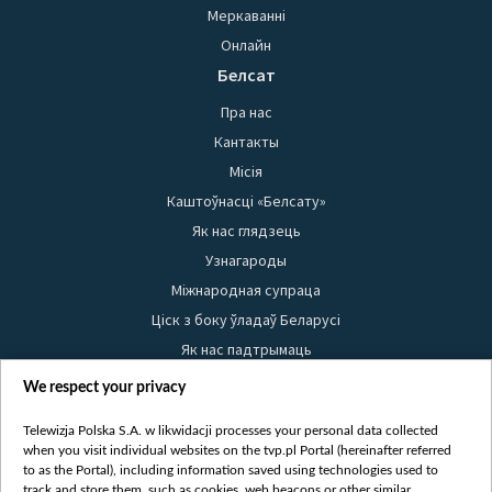
Меркаванні
Онлайн
Белсат
Пра нас
Кантакты
Місія
Каштоўнасці «Белсату»
Як нас глядзець
Узнагароды
Міжнародная супраца
Ціск з боку ўладаў Беларусі
Як нас падтрымаць
Правілы выкарыстання матэрыялаў
We respect your privacy
Інфармацыя аб адпраўніку
Telewizja Polska S.A. w likwidacji processes your personal data collected
Бяспека
when you visit individual websites on the tvp.pl Portal (hereinafter referred
Youtube
to as the Portal), including information saved using technologies used to
track and store them, such as cookies, web beacons or other similar