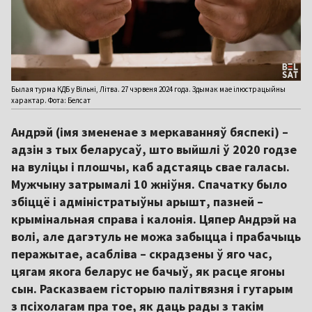
Былая турма КДБ у Вільні, Літва. 27 чэрвеня 2024 года. Здымак мае ілюстрацыйны
характар. Фота: Белсат
Андрэй (імя змененае з меркаванняў бяспекі) –
адзін з тых беларусаў, што выйшлі ў 2020 годзе
на вуліцы і плошчы, каб адстаяць свае галасы.
Мужчыну затрымалі 10 жніўня. Спачатку было
збіццё і адміністратыўны арышт, пазней –
крымінальная справа і калонія. Цяпер Андрэй на
волі, але дагэтуль не можа забыцца і прабачыць
перажытае, асабліва – скрадзены ў яго час,
цягам якога беларус не бачыў, як расце ягоны
сын. Расказваем гісторыю палітвязня і гутарым
з псіхолагам пра тое, як даць рады з такім