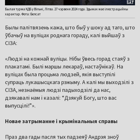
Былая турма КДБ у Вільні, Літва. 27 чэрвеня 2024 года. Здымак мае ілюстрацыйны
характар. Фота: Белсат
Былы палітвязень кажа, што быў у шоку ад таго, што
ўбачыў на вуліцах роднага гораду, калі выйшаў з
СІЗА:
«Людзі на кожнай вуліцы. Нібы ўвесь горад стаяў з
плакатамі. Былі маршы лекараў, настаўнікаў. На
вуліцах была процьма людзей, якія выступілі
супраць лукашысцкага рэжыму. А калі мы выходзілі з
СІЗА, незнаёмыя людзі падыходзілі да нас,
дзякавалі нам і казалі: “Дзякуй Богу, што вас
выпусцілі!”».
Новае затрыманне і крымінальныя справы
Праз два гады пасля тых падзеяў Андрэя зноў