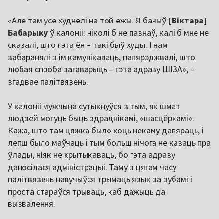
«Але там усе худнелі на той ежы. Я бачыў
[Віктара]
Бабарыку
ў калоніі: ніколі б не пазнаў, калі б мне не
сказалі, што гэта ён – такі быў худы. І нам
забаранялі з ім камунікаваць, папярэджвалі, што
любая спроба загаварыць – гэта адразу ШІЗА», –
згадвае палітвязень.
У калоніі мужчына сутыкнуўся з тым, як шмат
людзей могуць быць здраднікамі, «шасцёркамі».
Кажа, што там цяжка было хоць некаму давяраць, і
лепш было маўчаць і тым больш нічога не казаць пра
ўлады, ніяк не крытыкаваць, бо гэта адразу
даносілася адміністрацыі. Таму з цягам часу
палітвязень навучыўся трымаць язык за зубамі і
проста стараўся трываць, каб дажыць да
вызвалення.