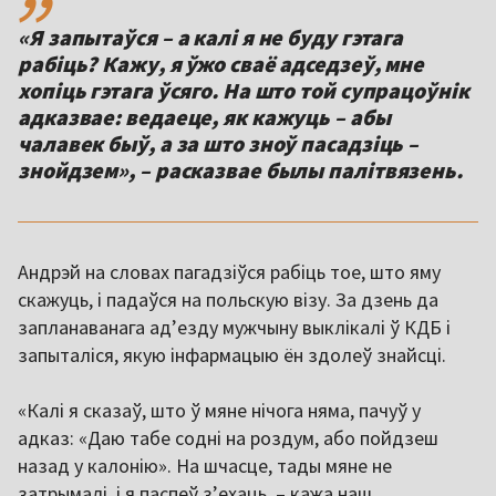
«Я запытаўся – а калі я не буду гэтага
рабіць? Кажу, я ўжо сваё адседзеў, мне
хопіць гэтага ўсяго. На што той супрацоўнік
адказвае: ведаеце, як кажуць – абы
чалавек быў, а за што зноў пасадзіць –
знойдзем», – расказвае былы палітвязень.
Андрэй на словах пагадзіўся рабіць тое, што яму
скажуць, і падаўся на польскую візу. За дзень да
запланаванага ад’езду мужчыну выклікалі ў КДБ і
запыталіся, якую інфармацыю ён здолеў знайсці.
«Калі я сказаў, што ў мяне нічога няма, пачуў у
адказ: «Даю табе содні на роздум, або пойдзеш
назад у калонію». На шчасце, тады мяне не
затрымалі, і я паспеў з’ехаць, – кажа наш