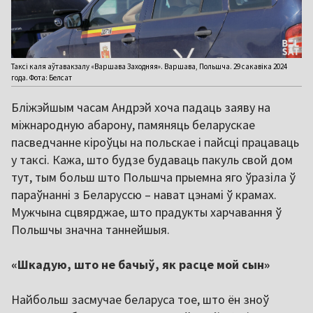
Таксі каля аўтавакзалу «Варшава Заходняя». Варшава, Польшча. 29 сакавіка 2024
года. Фота: Белсат
Бліжэйшым часам Андрэй хоча падаць заяву на
міжнародную абарону, памяняць беларускае
пасведчанне кіроўцы на польскае і пайсці працаваць
у таксі. Кажа, што будзе будаваць пакуль свой дом
тут, тым больш што Польшча прыемна яго ўразіла ў
параўнанні з Беларуссю – нават цэнамі ў крамах.
Мужчына сцвярджае, што прадукты харчавання ў
Польшчы значна таннейшыя.
«Шкадую, што не бачыў, як расце мой сын»
Найбольш засмучае беларуса тое, што ён зноў