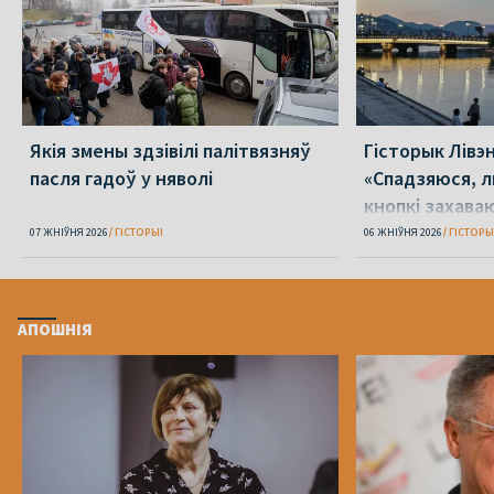
Якія змены здзівілі палітвязняў
Гісторык Лівэн
пасля гадоў у няволі
«Спадзяюся, л
кнопкі захава
розум»
07 ЖНІЎНЯ 2026
ГІСТОРЫІ
06 ЖНІЎНЯ 2026
ГІСТОРЫ
АПОШНІЯ