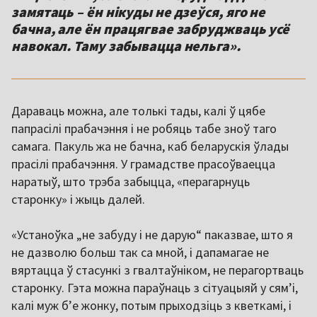
замятаць – ён нікуды не дзеўся, яго не
бачна, але ён працягвае забруджваць усё
навокал. Таму забывацца нельга».
Дараваць можна, але толькі тады, калі ў цябе
папрасілі прабачэння і не робяць табе зноў таго
самага. Пакуль жа не бачна, каб беларускія ўлады
прасілі прабачэння. У грамадстве прасоўваецца
наратыў, што трэба забыцца, «перагарнуць
старонку» і жыць далей.
«Устаноўка „не забуду і не дарую“ паказвае, што я
не дазволю больш так са мной, і дапамагае не
вяртацца ў стасункі з гвалтаўніком, не перагортваць
старонку. Гэта можна параўнаць з сітуацыяй у сям’і,
калі муж б’е жонку, потым прыходзіць з кветкамі, і