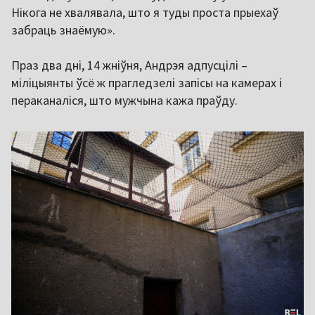
Нікога не хвалявала, што я туды проста прыехаў
забраць знаёмую».
Праз два дні, 14 жніўня, Андрэя адпусцілі –
міліцыянты ўсё ж прагледзелі запісы на камерах і
пераканаліся, што мужчына кажа праўду.