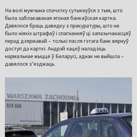
На волі мужчына спачатку сутыкнуўся з тым, што
была заблакаваная ягоная банкаўская картка.
Давялося браць даведку з пракуратуры, што не
было ніякіх штрафаў і спагнанняў ці запазычанасцяў
перад дзяржавай – толькі пасля гэтага банк вярнуў
доступ да карткі. Андрэй хацеў наладзіць
нармальнае жыццё ў Беларусі, аднак не выйшла –
давялося з’язджаць.