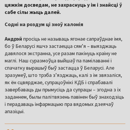
цяжкім досведам, не захраснуць у ім і знайсці ў
сабе сілы жыць далей.
Содні на роздум ці зноў калонія
Андрэй
просіць не называць ягонае сапраўднае імя,
бо ў Беларусі яшчэ застаецца сям’я – выязджаць
давялося экстранна, усе разам пакінуць краіну не
маглі. Наш суразмоўца выйшаў па памілаванні і
спачатку вырашыў быў застацца ў Беларусі. Але
зразумеў, што трэба з’язджаць, калі з ім звязаліся,
як ён сцвярджае, супрацоўнікі КДБ і спрабавалі
завербаваць ды прымусіць да супрацы – згодна з іх
заданнем, былы палітвязень павінен быў знаходзіць
і перадаваць інфармацыю пра вядомых дзеячаў
апазіцыі.
,,