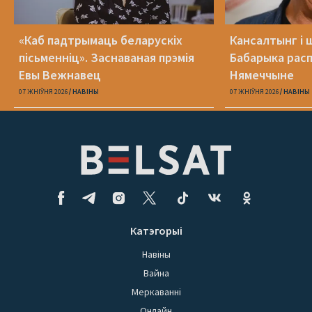
«Каб падтрымаць беларускіх
Кансалтынг і 
пісьменніц». Заснаваная прэмія
Бабарыка расп
Евы Вежнавец
Нямеччыне
07 ЖНІЎНЯ 2026
НАВІНЫ
07 ЖНІЎНЯ 2026
НАВІНЫ
Катэгорыі
Навіны
Вайна
Меркаванні
Онлайн