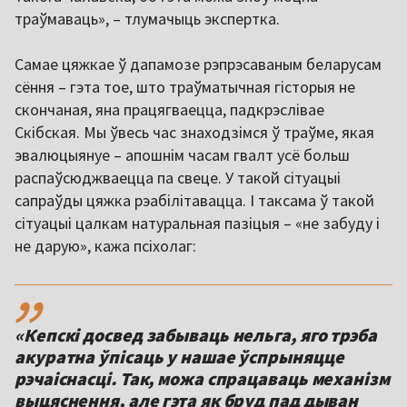
траўмаваць», – тлумачыць экспертка.
Самае цяжкае ў дапамозе рэпрэсаваным беларусам
сёння – гэта тое, што траўматычная гісторыя не
скончаная, яна працягваецца, падкрэслівае
Скібская. Мы ўвесь час знаходзімся ў траўме, якая
эвалюцыянуе – апошнім часам гвалт усё больш
распаўсюджваецца па свеце. У такой сітуацыі
сапраўды цяжка рэабілітавацца. І таксама ў такой
сітуацыі цалкам натуральная пазіцыя – «не забуду і
не дарую», кажа псіхолаг:
,,
«Кепскі досвед забываць нельга, яго трэба
акуратна ўпісаць у нашае ўспрыняцце
рэчаіснасці. Так, можа спрацаваць механізм
выцяснення, але гэта як бруд пад дыван