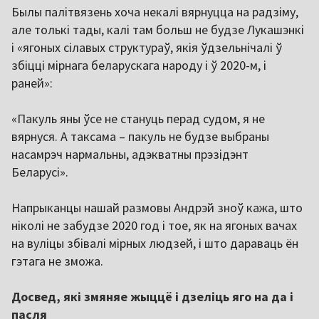
Былы палітвязень хоча некалі вярнуцца на радзіму,
але толькі тады, калі там больш не будзе Лукашэнкі
і «ягоных сілавых структураў, якія ўдзельнічалі ў
збіцці мірнага беларускага народу і ў 2020-м, і
раней»:
«Пакуль яны ўсе не стануць перад судом, я не
вярнуся. А таксама – пакуль не будзе выбраны
насамрэч нармальны, адэкватны прэзідэнт
Беларусі».
Напрыканцы нашай размовы Андрэй зноў кажа, што
ніколі не забудзе 2020 год і тое, як на ягоных вачах
на вуліцы збівалі мірных людзей, і што дараваць ён
гэтага не зможа.
Досвед, які змяняе жыццё і дзеліць яго на да і
пасля