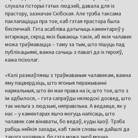
слухала гісторыі гэтых людзей, давала для іх
прастору, зазначае Скібская. Але трэба таксама
паклапаціцца пра тое, каб гэтая прастора была
бяспечнай. Гэта асабліва датычыць каментароў у
інтэрнэце, сярод якіх бываюць такія, аб якія чалавек
можа траўмавацца – таму за тым, што пішуць пад
публікацыямі, важна сачыць з павагі да іх герояў,
кажа псіхолаг.
«Калі размаўляеш з траўмаваным чалавекам, важна
яму пацвердзіць, што ягоныя перажыванні
нармальныя, што ён мае права на іх, што тое, што з
ім адбылося, – гэта сапраўды нялюдскі досвед, што
так нельга з людзьмі, няправільна. А ведаеце, як у
нас – у каментарах яшчэ могуць напісаць, што
чалавек сам вінаваты, бо ведаў, куды ішоў. Трэба
рабіць нейкія захады, каб такія словы не дайшлі да
такога чалавека, бо гэта можа зноў моцна