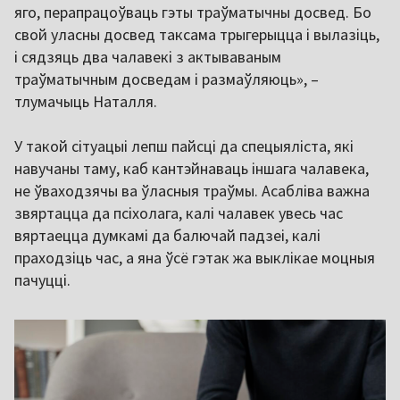
яго, перапрацоўваць гэты траўматычны досвед. Бо
свой уласны досвед таксама трыгерыцца і вылазіць,
і сядзяць два чалавекі з актываваным
траўматычным досведам і размаўляюць», –
тлумачыць Наталля.
У такой сітуацыі лепш пайсці да спецыяліста, які
навучаны таму, каб кантэйнаваць іншага чалавека,
не ўваходзячы ва ўласныя траўмы. Асабліва важна
звяртацца да псіхолага, калі чалавек увесь час
вяртаецца думкамі да балючай падзеі, калі
праходзіць час, а яна ўсё гэтак жа выклікае моцныя
пачуцці.