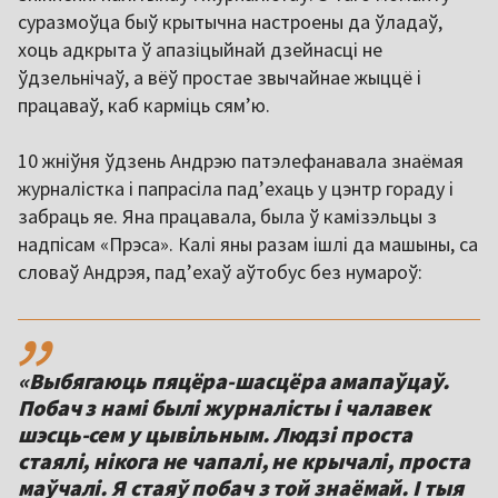
суразмоўца быў крытычна настроены да ўладаў,
хоць адкрыта ў апазіцыйнай дзейнасці не
ўдзельнічаў, а вёў простае звычайнае жыццё і
працаваў, каб карміць сям’ю.
10 жніўня ўдзень Андрэю патэлефанавала знаёмая
журналістка і папрасіла пад’ехаць у цэнтр гораду і
забраць яе. Яна працавала, была ў камізэльцы з
надпісам «Прэса». Калі яны разам ішлі да машыны, са
словаў Андрэя, пад’ехаў аўтобус без нумароў:
,,
«Выбягаюць пяцёра-шасцёра амапаўцаў.
Побач з намі былі журналісты і чалавек
шэсць-сем у цывільным. Людзі проста
стаялі, нікога не чапалі, не крычалі, проста
маўчалі. Я стаяў побач з той знаёмай. І тыя