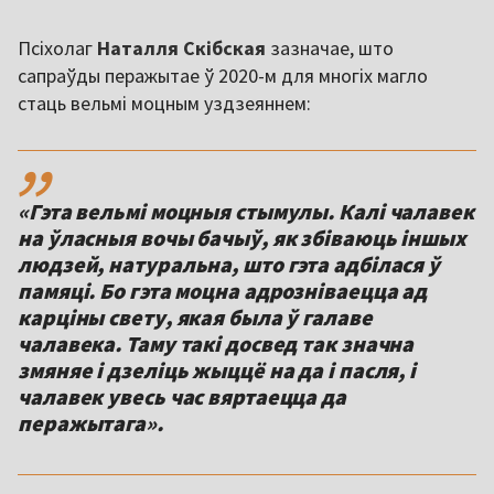
Псіхолаг
Наталля Скібская
зазначае, што
сапраўды перажытае ў 2020-м для многіх магло
стаць вельмі моцным уздзеяннем:
,,
«Гэта вельмі моцныя стымулы. Калі чалавек
на ўласныя вочы бачыў, як збіваюць іншых
людзей, натуральна, што гэта адбілася ў
памяці. Бо гэта моцна адрозніваецца ад
карціны свету, якая была ў галаве
чалавека. Таму такі досвед так значна
змяняе і дзеліць жыццё на да і пасля, і
чалавек увесь час вяртаецца да
перажытага».