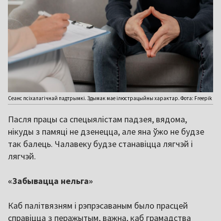
Сеанс псіхалагічнай падтрымкі. Здымак мае ілюстрацыйны характар. Фота: Freepik
Пасля працы са спецыялістам падзея, вядома,
нікуды з памяці не дзенецца, але яна ўжо не будзе
так балець. Чалавеку будзе станавіцца лягчэй і
лягчэй.
«Забывацца нельга»
Каб палітвязням і рэпрэсаваным было прасцей
справіцца з перажытым, важна, каб грамадства