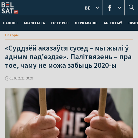
BE
НАВІНЫ
АНАЛІТЫКА
ГІСТОРЫІ
МЕРКАВАННI
АБ'ЕКТЫЎ
ПРАГ
Гісторыі
«Суддзёй аказаўся сусед – мы жылі ў
адным пад’ездзе». Палітвязень – пра
тое, чаму не можа забыць 2020-ы
10.05.2026, 08:59