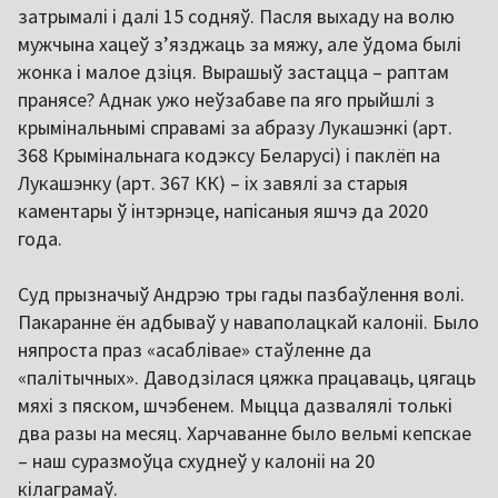
затрымалі і далі 15 содняў. Пасля выхаду на волю
мужчына хацеў з’язджаць за мяжу, але ўдома былі
жонка і малое дзіця. Вырашыў застацца – раптам
пранясе? Аднак ужо неўзабаве па яго прыйшлі з
крымінальнымі справамі за абразу Лукашэнкі (арт.
368 Крымінальнага кодэксу Беларусі) і паклёп на
Лукашэнку (арт. 367 КК) – іх завялі за старыя
каментары ў інтэрнэце, напісаныя яшчэ да 2020
года.
Суд прызначыў Андрэю тры гады пазбаўлення волі.
Пакаранне ён адбываў у наваполацкай калоніі. Было
няпроста праз «асаблівае» стаўленне да
«палітычных». Даводзілася цяжка працаваць, цягаць
мяхі з пяском, шчэбенем. Мыцца дазвалялі толькі
два разы на месяц. Харчаванне было вельмі кепскае
– наш суразмоўца схуднеў у калоніі на 20
кілаграмаў.