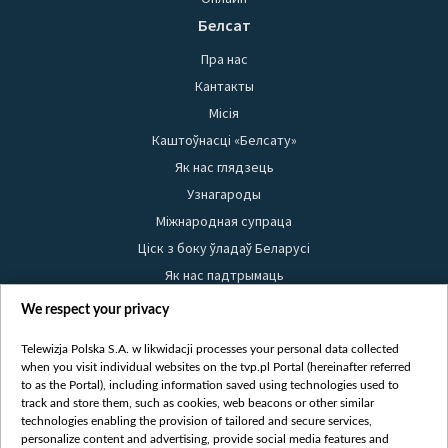
Белсат
Пра нас
Кантакты
Місія
Каштоўнасці «Белсату»
Як нас глядзець
Узнагароды
Міжнародная супраца
Ціск з боку ўладаў Беларусі
Як нас падтрымаць
Правілы выкарыстання матэрыялаў
We respect your privacy
Інфармацыя аб адпраўніку
Telewizja Polska S.A. w likwidacji processes your personal data collected
Бяспека
when you visit individual websites on the tvp.pl Portal (hereinafter referred
Youtube
to as the Portal), including information saved using technologies used to
track and store them, such as cookies, web beacons or other similar
Белсат news
technologies enabling the provision of tailored and secure services,
personalize content and advertising, provide social media features and
Белсат Shorts