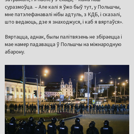
суразмоўца. – Але калі я ўжо быў тут, у Польшчы,
мне патэлефанавалі нібы адтуль, з КДБ, і сказалі,
што ведаюць, дзе я знаходжуся, і каб я вяртаўся».
Вяртацца, аднак, былы палітвязень не збіраецца і
мае намер падавацца ў Польшчы на міжнародную
абарону.