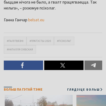
быццам нічога не было, а гвалт працягваецца. Так
нельга», – рэзюмуе псіхолаг.
Ганна Ганчар
belsat.eu
#ПАЛІТВЯЗНІ
#ПРАТЭСТЫ-2020
#ПСІХОЛАГ
#НАТАЛЛЯ СКІБСКАЯ
БОЛЬШ ПА ГЭТАЙ ТЭМЕ
ГЛЯДЗІЦЕ БОЛЬШ