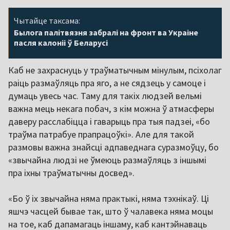
Чытайце таксама:
Былога палітвязня забралі на фронт ва Украіне
пасля калоніі ў Беларусі
Каб не захраснуць у траўматычным мінулым, псіхолаг
раіць размаўляць пра яго, а не сядзець у самоце і
думаць увесь час. Таму для такіх людзей вельмі
важна мець некага побач, з кім можна ў атмасферы
даверу расслабіцца і гаварыць пра тыя падзеі, «бо
траўма патрабуе прапрацоўкі». Але для такой
размовы важна знайсці адпаведнага суразмоўцу, бо
«звычайна людзі не ўмеюць размаўляць з іншымі
пра іхны траўматычны досвед».
«Бо ў іх звычайна няма практыкі, няма тэхнікаў. Ці
яшчэ часцей бывае так, што ў чалавека няма моцы
на тое, каб дапамагаць іншаму, каб кантэйнаваць