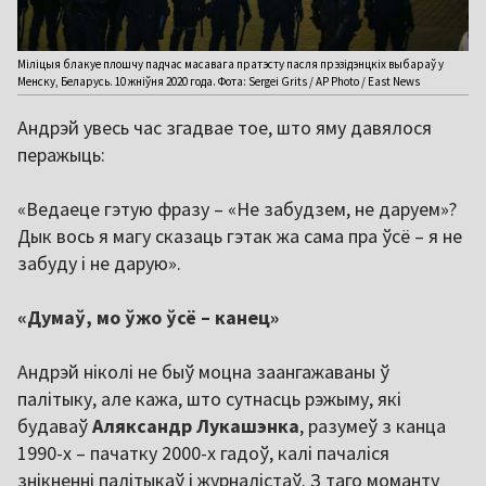
Міліцыя блакуе плошчу падчас масавага пратэсту пасля прэзідэнцкіх выбараў у
Менску, Беларусь. 10 жніўня 2020 года. Фота: Sergei Grits / AP Photo / East News
Андрэй увесь час згадвае тое, што яму давялося
перажыць:
«Ведаеце гэтую фразу – «Не забудзем, не даруем»?
Дык вось я магу сказаць гэтак жа сама пра ўсё – я не
забуду і не дарую».
«Думаў, мо ўжо ўсё – канец»
Андрэй ніколі не быў моцна заангажаваны ў
палітыку, але кажа, што сутнасць рэжыму, які
будаваў
Аляксандр Лукашэнка
, разумеў з канца
1990-х – пачатку 2000-х гадоў, калі пачаліся
знікненні палітыкаў і журналістаў. З таго моманту