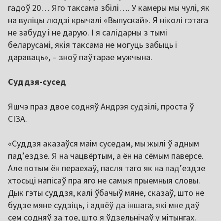
гадоў 20… Яго таксама збілі…. У камеры мы чулі, як
на вуліцы людзі крычалі «Выпускай». Я ніколі гэтага
не забуду і не дарую. І я салідарны з тымі
беларусамі, якія таксама не могуць забыць і
дараваць», – зноў паўтарае мужчына.
Суддзя-сусед
Яшчэ праз двое содняў Андрэя судзілі, проста ў
СІЗА.
«Суддзя аказаўся маім суседам, мы жылі ў адным
пад’ездзе. Я на чацвёртым, а ён на сёмым паверсе.
Але потым ён пераехаў, пасля таго як на пад’ездзе
хтосьці напісаў пра яго не самыя прыемныя словы.
Дык гэты суддзя, калі ўбачыў мяне, сказаў, што не
будзе мяне судзіць, і адвёў да іншага, які мне даў
сем содняў за тое, што я ўдзельнічаў у мітынгах.