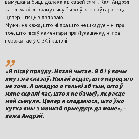
вымушаны быць далёка ад сваёй сям’і. Калі Андрэя
затрымалі, ягонаму сыну было ўсяго паўтара года.
Цяпер – пяць з паловаю.
Мужчына кажа, што ні пра што не шкадуе – ні пра
тое, што пісаў каментары пра Лукашэнку, ні пра
перажытае ў СІЗА і калоніі.
,,
«Я пісаў праўду. Няхай чытае. Я б і ў вочы
яму гэта сказаў. Няхай ведае, што народ яго
не хоча. А шкадую я толькі аб тым, што ў
мяне скралі час, што я не бачыў, як расце
мой сынуля. Цяпер я спадзяюся, што ўжо
хутка яны з жонкай прыедуць да мяне», –
кажа Андрэй.