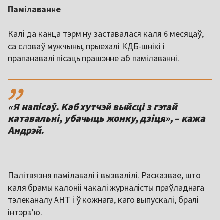
Памілаванне
Калі да канца тэрміну заставалася каля 6 месяцаў,
са словаў мужчыны, прыехалі КДБ-шнікі і
прапанавалі пісаць прашэнне аб памілаванні.
,,
«Я напісаў. Каб хутчэй выйсці з гэтай
катавальні, убачыць жонку, дзіця», – кажа
Андрэй.
Палітвязня памілавалі і вызвалілі. Расказвае, што
каля брамы калоніі чакалі журналісты праўладнага
тэлеканалу АНТ і ў кожнага, каго выпускалі, бралі
інтэрв’ю.