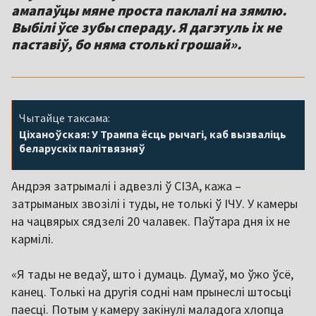
амапаўцы мяне проста паклалі на зямлю.
Выбілі ўсе зубы спераду. Я дагэтуль іх не
паставіў, бо няма столькі грошай».
Чытайце таксама:
Ціханоўская: У Трампа ёсць рычагі, каб вызваліць
беларускіх палітвязняў
Андрэя затрымалі і адвезлі ў СІЗА, кажа –
затрыманых звозілі і туды, не толькі ў ІЧУ. У камеры
на чацвярых сядзелі 20 чалавек. Паўтара дня іх не
кармілі.
«Я тады не ведаў, што і думаць. Думаў, мо ўжо ўсё,
канец. Толькі на другія содні нам прынеслі штосьці
паесці. Потым у камеру закінулі маладога хлопца