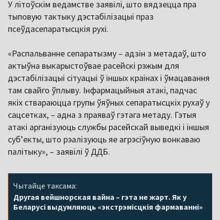
У літоўскім ведамстве заявілі, што вядзецца пра
тыповую тактыку дэстабілізацыі праз
псеўдасепаратысцкія рухі.
«Распальванне сепаратызму – адзін з метадаў, што
актыўна выкарыстоўвае расейскі рэжым для
дэстабілізацыі сітуацыі ў іншых краінах і ўмацавання
там свайго ўплыву. Інфармацыйныя атакі, падчас
якіх ствараюцца групы ўяўных сепаратысцкіх рухаў у
сацсетках, – адна з праяваў гэтага метаду. Гэтыя
атакі арганізуюць службы расейскай выведкі і іншыя
суб’екты, што рэалізуюць яе агрэсіўную вонкаваю
палітыку», – заявілі ў ДДБ.
Чытайце таксама:
Другая вейшнорская вайна – гэта не жарт. Як у
Беларусі выдумляюць «экстрэмісцкія фармаванні»