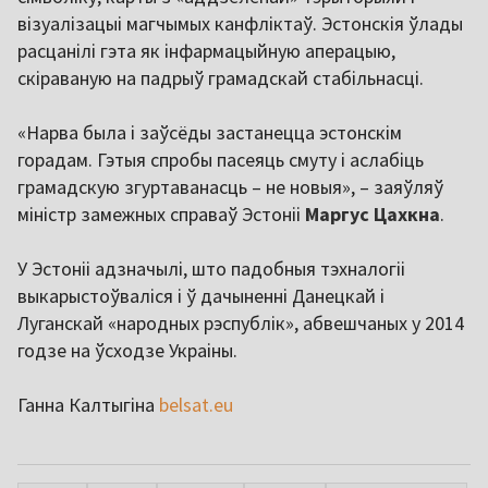
візуалізацыі магчымых канфліктаў. Эстонскія ўлады
расцанілі гэта як інфармацыйную аперацыю,
скіраваную на падрыў грамадскай стабільнасці.
«Нарва была і заўсёды застанецца эстонскім
горадам. Гэтыя спробы пасеяць смуту і аслабіць
грамадскую згуртаванасць – не новыя», – заяўляў
міністр замежных справаў Эстоніі
Маргус Цахкна
.
У Эстоніі адзначылі, што падобныя тэхналогіі
выкарыстоўваліся і ў дачыненні Данецкай і
Луганскай «народных рэспублік», абвешчаных у 2014
годзе на ўсходзе Украіны.
Ганна Калтыгіна
belsat.eu