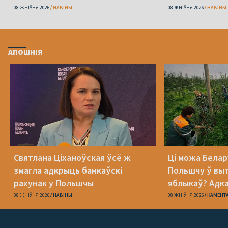
08 ЖНІЎНЯ 2026
НАВІНЫ
08 ЖНІЎНЯ 2026
НАВІНЫ
АПОШНІЯ
Святлана Ціханоўская ўсё ж
Ці можа Белар
змагла адкрыць банкаўскі
Польшчу ў вы
рахунак у Польшчы
яблыкаў? Адк
08 ЖНІЎНЯ 2026
НАВІНЫ
08 ЖНІЎНЯ 2026
КАМЕНТ