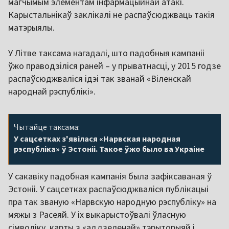
магчымым элементам інфармацыйнай атакі.
Карыстальнікаў заклікалі не распаўсюджваць такія
матэрыялы.
У Літве таксама нагадалі, што падобныя кампаніі
ўжо праводзіліся раней – у прыватнасці, у 2015 годзе
распаўсюджваліся ідэі так званай «Віленскай
народнай рэспублікі».
Чытайце таксама:
У сацсетках з'явілася «Нарвская народная
рэспубліка» ў Эстоніі. Такое ўжо было ва Украіне
У сакавіку падобная кампанія была зафіксаваная ў
Эстоніі. У сацсетках распаўсюджваліся публікацыі
пра так званую «Нарвскую народную рэспубліку» на
мяжы з Расеяй. У іх выкарыстоўвалі ўласную
сімволіку, карты з «аддзеленай» тэрыторыяй і