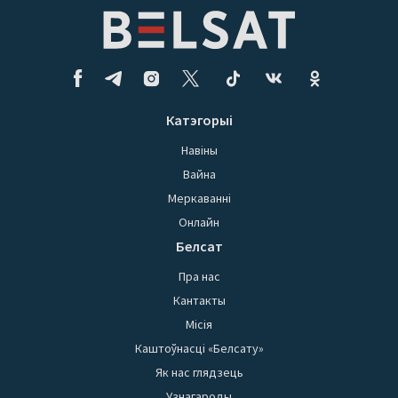
Катэгорыі
Навіны
Вайна
Меркаванні
Онлайн
Белсат
Пра нас
Кантакты
Місія
Каштоўнасці «Белсату»
Як нас глядзець
Узнагароды