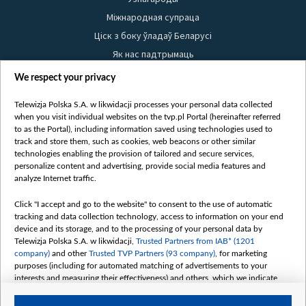
Міжнародная супраца
Ціск з боку ўладаў Беларусі
Як нас падтрымаць
Правілы выкарыстання матэрыялаў
We respect your privacy
Інфармацыя аб адпраўніку
Telewizja Polska S.A. w likwidacji processes your personal data collected
Бяспека
when you visit individual websites on the tvp.pl Portal (hereinafter referred
Youtube
to as the Portal), including information saved using technologies used to
track and store them, such as cookies, web beacons or other similar
Белсат news
technologies enabling the provision of tailored and secure services,
personalize content and advertising, provide social media features and
Белсат Shorts
analyze Internet traffic.
Белсат Life
Click "I accept and go to the website" to consent to the use of automatic
Жэстачайшы мульт
tracking and data collection technology, access to information on your end
Belsat English
device and its storage, and to the processing of your personal data by
Telewizja Polska S.A. w likwidacji,
Trusted Partners from IAB* (1201
Biełsat PL
company)
and other
Trusted TVP Partners (93 company)
, for marketing
Белсат Now
purposes (including for automated matching of advertisements to your
interests and measuring their effectiveness) and others, which we indicate
Белсат History
below.
Белсат Music