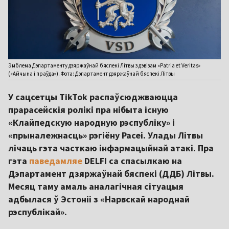
Эмблема Дэпартаменту дзяржаўнай бяспекі Літвы з дэвізам «Patria et Veritas»
(«Айчына і праўда»). Фота: Дэпартамент дзяржаўнай бяспекі Літвы
У сацсетцы TikTok распаўсюджваюцца
прарасейскія ролікі пра нібыта існую
«Клайпедскую народную рэспубліку» і
«прыналежнасць» рэгіёну Расеі. Улады Літвы
лічаць гэта часткаю інфармацыйнай атакі. Пра
гэта
паведамляе
DELFI са спасылкаю на
Дэпартамент дзяржаўнай бяспекі (ДДБ) Літвы.
Месяц таму амаль аналагічная сітуацыя
адбылася ў Эстоніі з «Нарвскай народнай
рэспублікай».