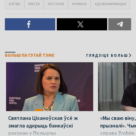
#ЛІТВА
#РАСЕЯ
#ЭСТОНІЯ
#УКРАІНА
#ДЭЗЫНФАРМАЦЫЯ
БОЛЬШ ПА ГЭТАЙ ТЭМЕ
ГЛЯДЗІЦЕ БОЛЬШ
Святлана Ціханоўская ўсё ж
«Мы сваю віну
змагла адкрыць банкаўскі
прызналі». Чы
рахунак у Польшчы
справа Zrobim 