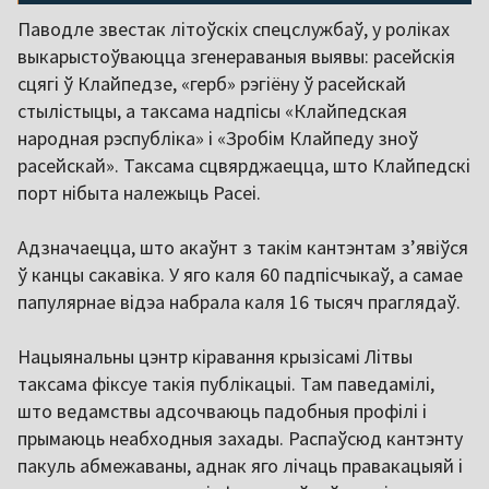
Паводле звестак літоўскіх спецслужбаў, у роліках
выкарыстоўваюцца згенераваныя выявы: расейскія
сцягі ў Клайпедзе, «герб» рэгіёну ў расейскай
стылістыцы, а таксама надпісы «Клайпедская
народная рэспубліка» і «Зробім Клайпеду зноў
расейскай». Таксама сцвярджаецца, што Клайпедскі
порт нібыта належыць Расеі.
Адзначаецца, што акаўнт з такім кантэнтам з’явіўся
ў канцы сакавіка. У яго каля 60 падпісчыкаў, а самае
папулярнае відэа набрала каля 16 тысяч праглядаў.
Нацыянальны цэнтр кіравання крызісамі Літвы
таксама фіксуе такія публікацыі. Там паведамілі,
што ведамствы адсочваюць падобныя профілі і
прымаюць неабходныя захады. Распаўсюд кантэнту
пакуль абмежаваны, аднак яго лічаць правакацыяй і