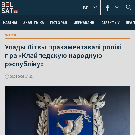
BE
НАВІНЫ
АНАЛІТЫКА
ГІСТОРЫІ
МЕРКАВАННI
АБ'ЕКТЫЎ
ПРАГ
навіны
Улады Літвы пракаментавалі ролікі
пра «Клайпедскую народную
рэспубліку»
09.04.2026, 14:22