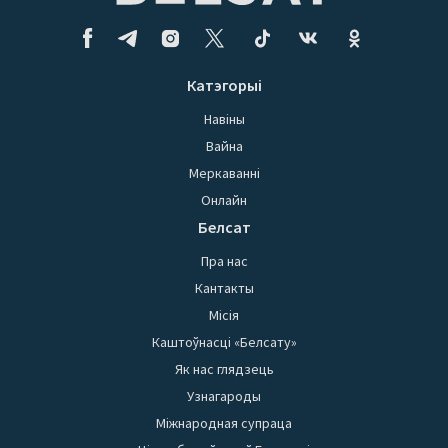
Катэгорыі
Навіны
Вайна
Меркаванні
Онлайн
Белсат
Пра нас
Кантакты
Місія
Каштоўнасці «Белсату»
Як нас глядзець
Узнагароды
Міжнародная супраца