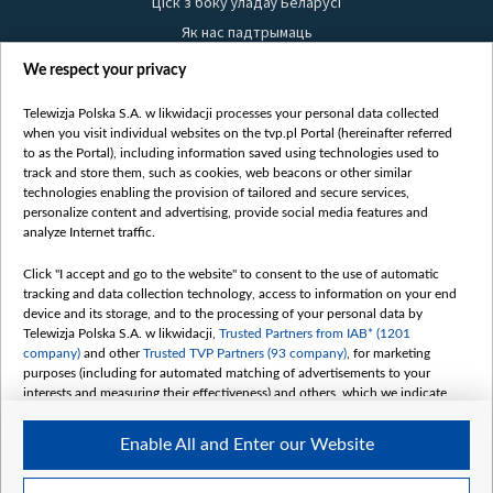
Ціск з боку ўладаў Беларусі
Як нас падтрымаць
Правілы выкарыстання матэрыялаў
We respect your privacy
Інфармацыя аб адпраўніку
Telewizja Polska S.A. w likwidacji processes your personal data collected
Бяспека
when you visit individual websites on the tvp.pl Portal (hereinafter referred
Youtube
to as the Portal), including information saved using technologies used to
track and store them, such as cookies, web beacons or other similar
Белсат news
technologies enabling the provision of tailored and secure services,
personalize content and advertising, provide social media features and
Белсат Shorts
analyze Internet traffic.
Белсат Life
Жэстачайшы мульт
Click "I accept and go to the website" to consent to the use of automatic
tracking and data collection technology, access to information on your end
Belsat English
device and its storage, and to the processing of your personal data by
Biełsat PL
Telewizja Polska S.A. w likwidacji,
Trusted Partners from IAB* (1201
company)
and other
Trusted TVP Partners (93 company)
, for marketing
Белсат Now
purposes (including for automated matching of advertisements to your
Белсат History
interests and measuring their effectiveness) and others, which we indicate
below.
Белсат Music
Enable All and Enter our Website
Белсат Doc
The purposes of processing your data by TVP S.A. w likwidacji are as
follows:
My consents
Store and/or access information on a device