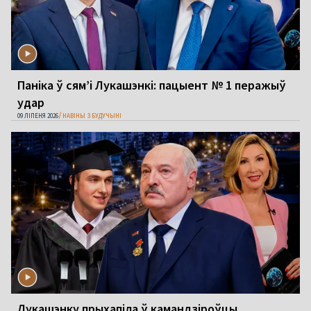
Паніка ў сям’і Лукашэнкі: пацыент № 1 перажыў
удар
09 ЛІПЕНЯ 2026
НАВІНЫ З БУДУЧЫНІ
Лукашэнку прыхапіла ў камандзіроўцы