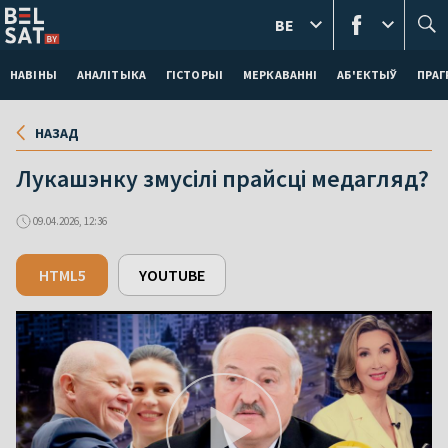
BE
НАВІНЫ
АНАЛІТЫКА
ГІСТОРЫІ
МЕРКАВАННI
АБ'ЕКТЫЎ
ПРАГ
НАЗАД
Лукашэнку змусілі прайсці медагляд?
09.04.2026, 12:36
HTML5
YOUTUBE