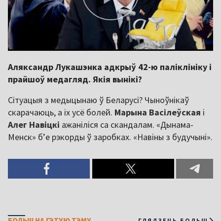
Аляксандр Лукашэнка адкрыў 42-ю паліклініку і
прайшоў медагляд. Якія вынікі?
Сітуацыя з медыцынаю ў Беларусі? Чыноўнікаў
скарачаюць, а іх усё болей.
Марына Васілеўская
і
Алег Навіцкі
ажаніліся са скандалам. «Дынама-
Менск» б’е рэкорды ў заробках. «Навіны з будучыні».
БОЛЬШ НА ГЭТУЮ ТЭМУ
ГЛЯДЗЕЦЬ БОЛЬШ