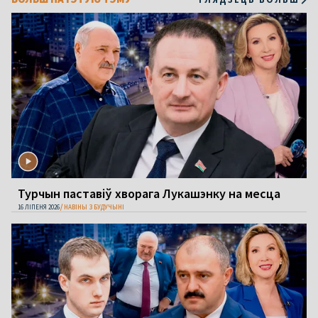
Турчын паставіў хворага Лукашэнку на месца
16 ЛІПЕНЯ 2026
НАВІНЫ З БУДУЧЫНІ