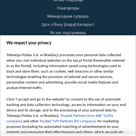
Узнагароды
Міжнародная супраца
Ціск з боку ўладаў Беларусі
Як нас падтрымаць
Правілы выкарыстання матэрыялаў
We respect your privacy
Інфармацыя аб адпраўніку
Telewizja Polska S.A. w likwidacji processes your personal data collected
Бяспека
when you visit individual websites on the tvp.pl Portal (hereinafter referred
Youtube
to as the Portal), including information saved using technologies used to
track and store them, such as cookies, web beacons or other similar
Белсат news
technologies enabling the provision of tailored and secure services,
personalize content and advertising, provide social media features and
Белсат Shorts
analyze Internet traffic.
Белсат Life
Жэстачайшы мульт
Click "I accept and go to the website" to consent to the use of automatic
tracking and data collection technology, access to information on your end
Belsat English
device and its storage, and to the processing of your personal data by
Biełsat PL
Telewizja Polska S.A. w likwidacji,
Trusted Partners from IAB* (1201
company)
and other
Trusted TVP Partners (93 company)
, for marketing
Белсат Now
purposes (including for automated matching of advertisements to your
Белсат History
interests and measuring their effectiveness) and others, which we indicate