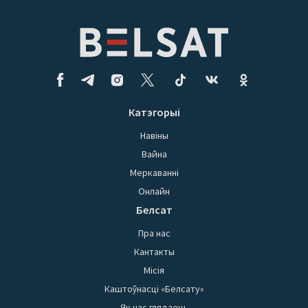
Катэгорыі
Навіны
Вайна
Меркаванні
Онлайн
Белсат
Пра нас
Кантакты
Місія
Каштоўнасці «Белсату»
Як нас глядзець