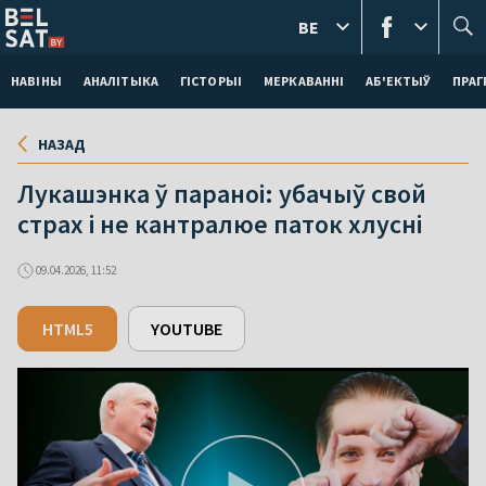
BE
НАВІНЫ
АНАЛІТЫКА
ГІСТОРЫІ
МЕРКАВАННI
АБ'ЕКТЫЎ
ПРАГ
НАЗАД
Лукашэнка ў параноі: убачыў свой
страх і не кантралюе паток хлусні
09.04.2026, 11:52
HTML5
YOUTUBE