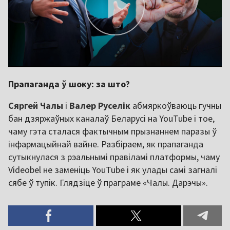
Прапаганда ў шоку: за што?
Сяргей Чалы
і
Валер Руселік
абмяркоўваюць гучны
бан дзяржаўных каналаў Беларусі на YouTube і тое,
чаму гэта сталася фактычным прызнаннем паразы ў
інфармацыйнай вайне. Разбіраем, як прапаганда
сутыкнулася з рэальнымі правіламі платформы, чаму
Videobel не заменіць YouTube і як улады самі загналі
сябе ў тупік. Глядзіце ў праграме «Чалы. Дарэчы».