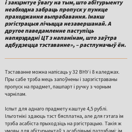
і закцэнтуе ўвагу на тым, што абітурыенту
неабходна забраць пропуск у пункце
праходжання выпрабавання. Інакш
рэгістрацыя лічыцца незавершанай. А
другое паведамленне паступіць
напярэдадні ЦТ з напамінам, што заўтра
адбудзецца тэставанне», – растлумачыў ён.
Тэставанне можна напісаць у 32 ВНУ і 8 каледжах.
Пры сабе трэба мець запоўнены і зарэгістраваны
пропуск на прадмет, пашпарт і ручку з чорным
чарнілам.
Іспыт для аднаго прадмету каштуе 4,5 рублі.
Ільготнікі здаюць тэст бясплатна, але для гэтага ім
трэба асабіста прыходзіць на рэгістрацыю. Такія ж
умовы для абітурыентаў з асаблівымі патрэбамі: ім