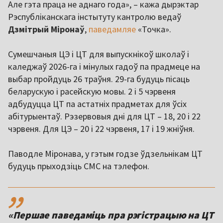
Але гэта праца не аднаго года», – кажа дырэктар
Рэспубліканскага інстытуту кантролю ведаў
Дзмітрый Міронаў
,
паведамляе
«Точка».
Сумешчаныя ЦЭ і ЦТ для выпускнікоў школаў і
каледжаў 2026-га і мінулых гадоў па прадмеце на
выбар пройдуць 26 траўня. 29-га будуць пісаць
беларускую і расейскую мовы. 2 і 5 чэрвеня
адбудуцца ЦТ па астатніх прадметах для ўсіх
абітурыентаў. Рэзервовыя дні для ЦТ – 18, 20 і 22
чэрвеня. Для ЦЭ – 20 і 22 чэрвеня, 17 і 19 жніўня.
Паводле Міронава, у гэтым годзе ўдзельнікам ЦТ
будуць прыходзіць СМС на тэлефон.
,,
«Першае паведаміць пра рэгістрацыю на ЦТ