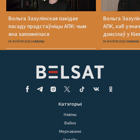
Вольга Зазулінская пакідае
Вольга Зазулі
пасаду прадстаўніцы АПК: чым
АПК, каб узнач
яна запомнілася
дэмсілаў у Кіе
Юлія Міцкевіч
09 ЖНІЎНЯ 2026
НАВІНЫ
09 ЖНІЎНЯ 2026
НАВІНЫ
Катэгорыі
Навіны
Вайна
Меркаванні
Онлайн