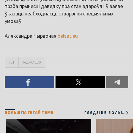
трэба прынесці даведку пра стан здароўя і ў заяве
ўказаць неабходнасць стварэння спецыяльных
умоваў.
Аляксандра Чырвоная
belsat.eu
#ЦТ
#АДУКАЦЫЯ
БОЛЬШ ПА ГЭТАЙ ТЭМЕ
ГЛЯДЗІЦЕ БОЛЬШ