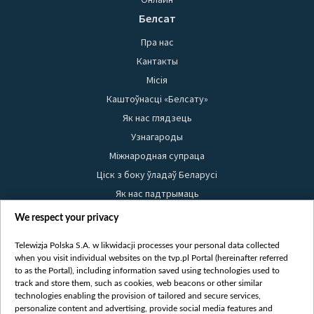
Белсат
Пра нас
Кантакты
Місія
Каштоўнасці «Белсату»
Як нас глядзець
Узнагароды
Міжнародная супраца
Ціск з боку ўладаў Беларусі
Як нас падтрымаць
Правілы выкарыстання матэрыялаў
We respect your privacy
Інфармацыя аб адпраўніку
Telewizja Polska S.A. w likwidacji processes your personal data collected
Бяспека
when you visit individual websites on the tvp.pl Portal (hereinafter referred
Youtube
to as the Portal), including information saved using technologies used to
track and store them, such as cookies, web beacons or other similar
Белсат news
technologies enabling the provision of tailored and secure services,
personalize content and advertising, provide social media features and
Белсат Shorts