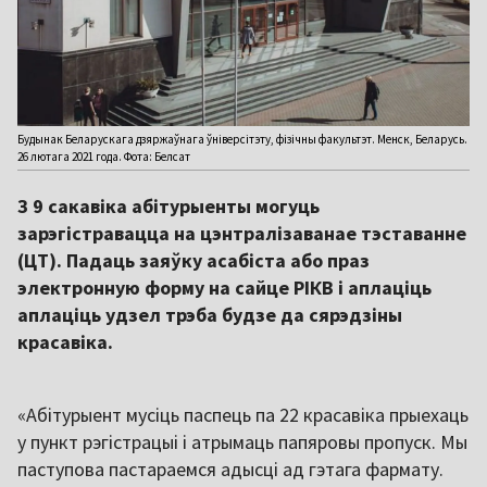
Будынак Беларускага дзяржаўнага ўніверсітэту, фізічны факультэт. Менск, Беларусь.
26 лютага 2021 года. Фота: Белсат
З 9 сакавіка абітурыенты могуць
зарэгістравацца на цэнтралізаванае тэставанне
(ЦТ). Падаць заяўку асабіста або праз
электронную форму на сайце РІКВ і аплаціць
аплаціць удзел трэба будзе да сярэдзіны
красавіка.
«Абітурыент мусіць паспець па 22 красавіка прыехаць
у пункт рэгістрацыі і атрымаць папяровы пропуск. Мы
паступова пастараемся адысці ад гэтага фармату.