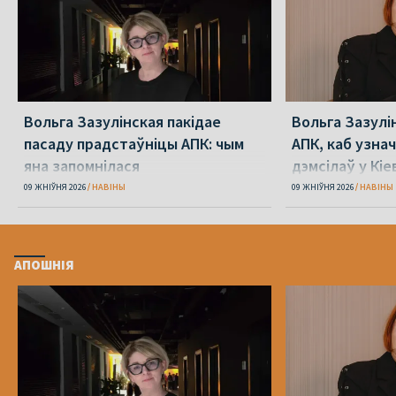
Вольга Зазулінская пакідае
Вольга Зазулі
пасаду прадстаўніцы АПК: чым
АПК, каб узнач
яна запомнілася
дэмсілаў у Кіе
Юлія Міцкевіч
09 ЖНІЎНЯ 2026
НАВІНЫ
09 ЖНІЎНЯ 2026
НАВІНЫ
АПОШНІЯ