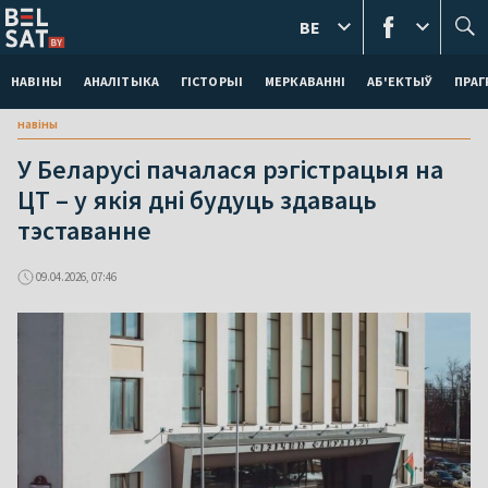
BE
НАВІНЫ
АНАЛІТЫКА
ГІСТОРЫІ
МЕРКАВАННI
АБ'ЕКТЫЎ
ПРАГ
навіны
У Беларусі пачалася рэгістрацыя на
ЦТ – у якія дні будуць здаваць
тэставанне
09.04.2026, 07:46