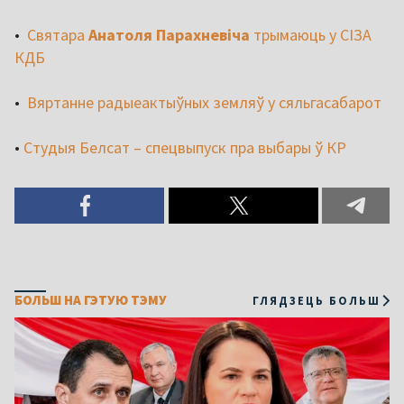
•
Святара
Анатоля Парахневіча
трымаюць у СІЗА
КДБ
•
Вяртанне радыеактыўных земляў у сяльгасабарот
•
Студыя Белсат – спецвыпуск пра выбары ў КР
БОЛЬШ НА ГЭТУЮ ТЭМУ
ГЛЯДЗЕЦЬ БОЛЬШ