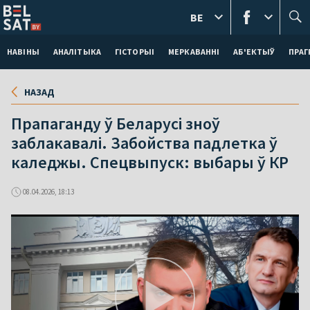
BE
НАВІНЫ
АНАЛІТЫКА
ГІСТОРЫІ
МЕРКАВАННI
АБ'ЕКТЫЎ
ПРАГ
НАЗАД
Прапаганду ў Беларусі зноў
заблакавалі. Забойства падлетка ў
каледжы. Спецвыпуск: выбары ў КР
08.04.2026, 18:13