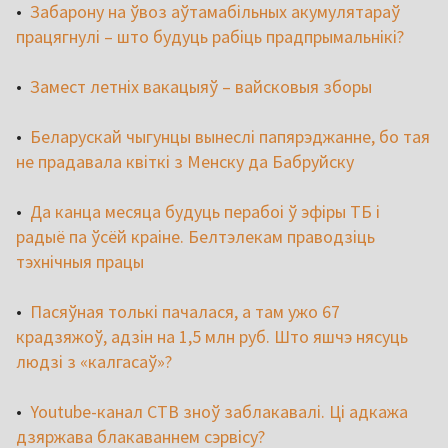
•
Забарону на ўвоз аўтамабільных акумулятараў
працягнулі – што будуць рабіць прадпрымальнікі?
•
Замест летніх вакацыяў – вайсковыя зборы
•
Беларускай чыгунцы вынеслі папярэджанне, бо тая
не прадавала квіткі з Менску да Бабруйску
•
Да канца месяца будуць перабоі ў эфіры ТБ і
радыё па ўсёй краіне. Белтэлекам праводзіць
тэхнічныя працы
•
Пасяўная толькі пачалася, а там ужо 67
крадзяжоў, адзін на 1,5 млн руб. Што яшчэ нясуць
людзі з «калгасаў»?
•
Youtube-канал СТВ зноў заблакавалі. Ці адкажа
дзяржава блакаваннем сэрвісу?