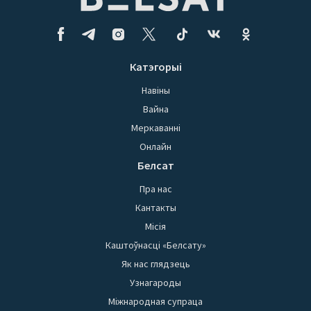
Катэгорыі
Навіны
Вайна
Меркаванні
Онлайн
Белсат
Пра нас
Кантакты
Місія
Каштоўнасці «Белсату»
Як нас глядзець
Узнагароды
Міжнародная супраца