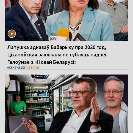
Латушка адказаў Бабарыку пра 2020 год,
Ціханоўская заклікала не губляць надзеі.
Галоўнае з «Новай Беларусі»
08 ЖНІЎНЯ 2026
АБ'ЕКТЫЎ