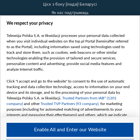
Ціск з боку ўладаў Беларусі
Як нас падтрымаць
Правілы выкарыстання матэрыялаў
We respect your privacy
Інфармацыя аб адпраўніку
Telewizja Polska S.A. w likwidacji processes your personal data collected
Бяспека
when you visit individual websites on the tvp.pl Portal (hereinafter referred
Youtube
to as the Portal), including information saved using technologies used to
track and store them, such as cookies, web beacons or other similar
Белсат news
technologies enabling the provision of tailored and secure services,
personalize content and advertising, provide social media features and
Белсат Shorts
analyze Internet traffic.
Белсат Life
Жэстачайшы мульт
Click "I accept and go to the website" to consent to the use of automatic
tracking and data collection technology, access to information on your end
Belsat English
device and its storage, and to the processing of your personal data by
Biełsat PL
Telewizja Polska S.A. w likwidacji,
Trusted Partners from IAB* (1201
company)
and other
Trusted TVP Partners (93 company)
, for marketing
Белсат Now
purposes (including for automated matching of advertisements to your
Белсат History
interests and measuring their effectiveness) and others, which we indicate
below.
Белсат Music
Enable All and Enter our Website
Белсат Doc
The purposes of processing your data by TVP S.A. w likwidacji are as
follows: