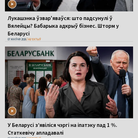
Лукашэнка ўзвар'яваўся: што падсунулі ў
Вялейцы? Бабарыка адкрыў бізнес. Шторм у
Беларусі
07 ЖНІЎНЯ 2026
АБ'ЕКТЫЎ
У Беларусі з’явіліся чэргі на іпатэку пад 1 %.
Статкевічу апладавалі