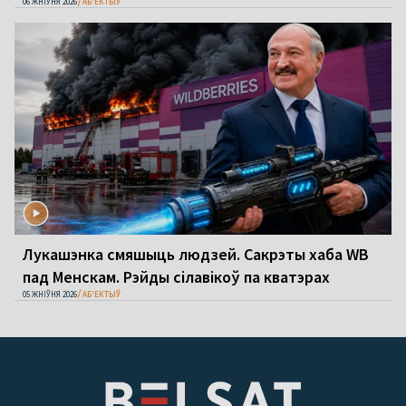
06 ЖНІЎНЯ 2026
АБ'ЕКТЫЎ
Лукашэнка смяшыць людзей. Сакрэты хаба WB
пад Менскам. Рэйды сілавікоў па кватэрах
05 ЖНІЎНЯ 2026
АБ'ЕКТЫЎ