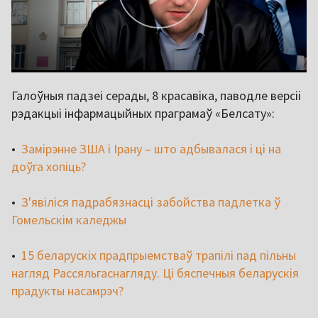
Галоўныя падзеі серады, 8 красавіка, паводле версіі
рэдакцыі інфармацыйных праграмаў «Белсату»:
•
Замірэнне ЗША і Ірану – што адбывалася і ці на
доўга хопіць?
•
З'явіліся падрабязнасці забойства падлетка ў
Гомельскім каледжы
•
15 беларускіх прадпрыемстваў трапілі пад пільны
нагляд Рассяльгаснагляду. Ці бяспечныя беларускія
прадукты насамрэч?