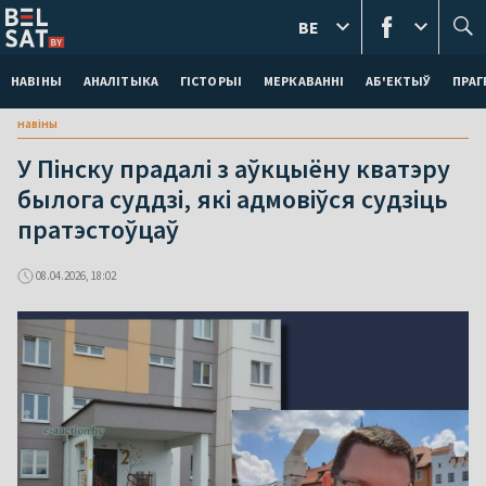
BE
НАВІНЫ
АНАЛІТЫКА
ГІСТОРЫІ
МЕРКАВАННI
АБ'ЕКТЫЎ
ПРАГ
навіны
У Пінску прадалі з аўкцыёну кватэру
былога суддзі, які адмовіўся судзіць
пратэстоўцаў
08.04.2026, 18:02