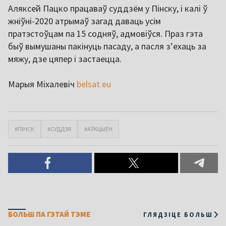
Аляксей Пацко працаваў суддзём у Пінску, і калі ў
жніўні-2020 атрымаў загад даваць усім
пратэстоўцам па 15 содняў, адмовіўся. Праз гэта
быў вымушаны пакінуць пасаду, а пасля з’ехаць за
мяжу, дзе цяпер і застаецца.
Марыя Міхалевіч
belsat.eu
#ПІНСК
#СУДДЗЯ
#АЎКЦЫЁН
БОЛЬШ ПА ГЭТАЙ ТЭМЕ
ГЛЯДЗІЦЕ БОЛЬШ