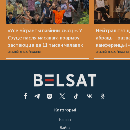
«Усе мігранты павінны сысці». У
Нейтралітэт ц
Сэўце пасля масавага прарыву
абраць – разв
застаюцца да 11 тысяч чалавек
канферэнцыі 
08 ЖНІЎНЯ 2026
НАВІНЫ
08 ЖНІЎНЯ 2026
НАВІНЫ
Катэгорыі
Навіны
Вайна