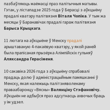
пазбаўляюць маёмасці праз палітычныя матывы.
Гэтак, у лістападзе 2025 года ў Берасці з аўкцыёну
прадалі кватэру палітвязня
Віталя Чопіка
. У тым жа
месяцы ў Баранавічах прадалі гараж палітвязня
Барыса Крыцкага
.
11 лютага на аўкцыёне ў Менску
прадалі
арыштаваную 4-пакаёвую кватэру, у якой раней
была прапісаная прызёрка Алімпійскіх гульняў
Аляксандра Герасіменя
.
10 сакавіка 2026 года з аўкцыёну спрабавалі
прадаць долю ў адміністрацыйным памяшканні ў
Менску, якая належыць палітзняволенаму
праваабаронцу «Вясны»
Валянціну Стэфановічу.
Аўкцыён не адбыўся праз адсутнасць ахвочых браць
у ім удзел.