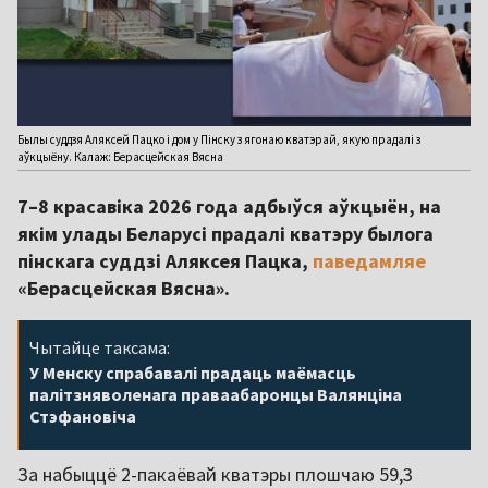
Былы суддзя Аляксей Пацко і дом у Пінску з ягонаю кватэрай, якую прадалі з
аўкцыёну. Калаж: Берасцейская Вясна
7–8 красавіка 2026 года адбыўся аўкцыён, на
якім улады Беларусі прадалі кватэру былога
пінскага суддзі Аляксея Пацка,
паведамляе
«Берасцейская Вясна».
Чытайце таксама:
У Менску спрабавалі прадаць маёмасць
палітзняволенага праваабаронцы Валянціна
Стэфановіча
За набыццё 2-пакаёвай кватэры плошчаю 59,3