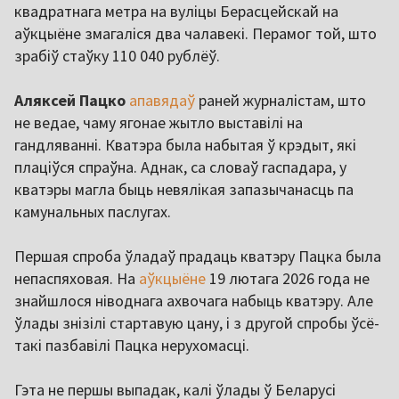
квадратнага метра на вуліцы Берасцейскай на
аўкцыёне змагаліся два чалавекі. Перамог той, што
зрабіў стаўку 110 040 рублёў.
Аляксей Пацко
апавядаў
раней журналістам, што
не ведае, чаму ягонае жытло выставілі на
гандляванні. Кватэра была набытая ў крэдыт, які
плаціўся спраўна. Аднак, са словаў гаспадара, у
кватэры магла быць невялікая запазычанасць па
камунальных паслугах.
Першая спроба ўладаў прадаць кватэру Пацка была
непаспяховая. На
аўкцыёне
19 лютага 2026 года не
знайшлося ніводнага ахвочага набыць кватэру. Але
ўлады знізілі стартавую цану, і з другой спробы ўсё-
такі пазбавілі Пацка нерухомасці.
Гэта не першы выпадак, калі ўлады ў Беларусі