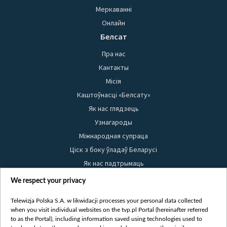
Меркаванні
Онлайн
Белсат
Пра нас
Кантакты
Місія
Каштоўнасці «Белсату»
Як нас глядзець
Узнагароды
Міжнародная супраца
Ціск з боку ўладаў Беларусі
Як нас падтрымаць
Правілы выкарыстання матэрыялаў
We respect your privacy
Інфармацыя аб адпраўніку
Telewizja Polska S.A. w likwidacji processes your personal data collected
Бяспека
when you visit individual websites on the tvp.pl Portal (hereinafter referred
Youtube
to as the Portal), including information saved using technologies used to