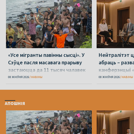
«Усе мігранты павінны сысці». У
Нейтралітэт ц
Сэўце пасля масавага прарыву
абраць – разв
застаюцца да 11 тысяч чалавек
канферэнцыі 
08 ЖНІЎНЯ 2026
НАВІНЫ
08 ЖНІЎНЯ 2026
НАВІНЫ
АПОШНІЯ