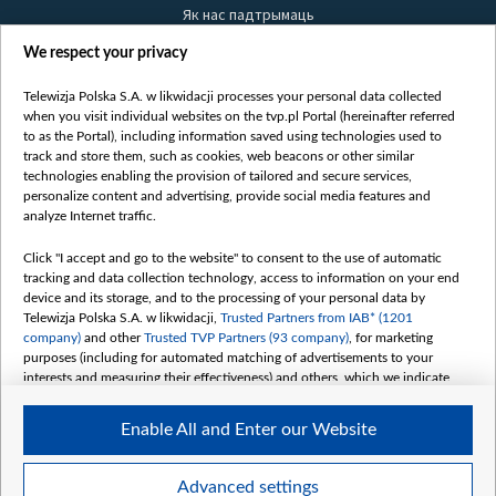
Як нас падтрымаць
Правілы выкарыстання матэрыялаў
We respect your privacy
Інфармацыя аб адпраўніку
Telewizja Polska S.A. w likwidacji processes your personal data collected
Бяспека
when you visit individual websites on the tvp.pl Portal (hereinafter referred
Youtube
to as the Portal), including information saved using technologies used to
track and store them, such as cookies, web beacons or other similar
Белсат news
technologies enabling the provision of tailored and secure services,
personalize content and advertising, provide social media features and
Белсат Shorts
analyze Internet traffic.
Белсат Life
Жэстачайшы мульт
Click "I accept and go to the website" to consent to the use of automatic
tracking and data collection technology, access to information on your end
Belsat English
device and its storage, and to the processing of your personal data by
Biełsat PL
Telewizja Polska S.A. w likwidacji,
Trusted Partners from IAB* (1201
company)
and other
Trusted TVP Partners (93 company)
, for marketing
Белсат Now
purposes (including for automated matching of advertisements to your
Белсат History
interests and measuring their effectiveness) and others, which we indicate
below.
Белсат Music
Enable All and Enter our Website
Белсат Doc
The purposes of processing your data by TVP S.A. w likwidacji are as
follows:
My consents
Store and/or access information on a device
Advanced settings
Use limited data to select advertising