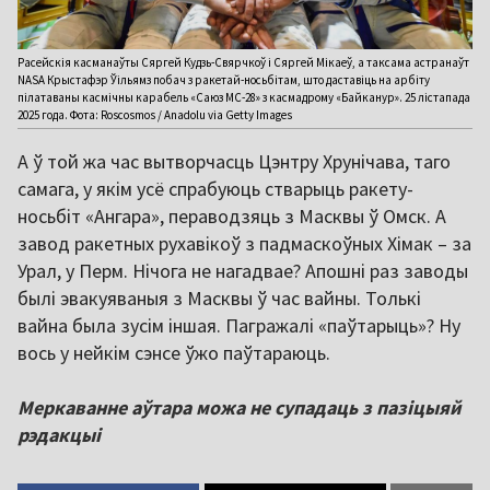
Расейскія касманаўты Сяргей Кудзь-Свярчкоў і Сяргей Мікаеў, а таксама астранаўт
NASA Крыстафэр Ўільямз побач з ракетай-носьбітам, што даставіць на арбіту
пілатаваны касмічны карабель «Саюз МС-28» з касмадрому «Байканур». 25 лістапада
2025 года. Фота: Roscosmos / Anadolu via Getty Images
А ў той жа час вытворчасць Цэнтру Хрунічава, таго
самага, у якім усё спрабуюць стварыць ракету-
носьбіт «Ангара», пераводзяць з Масквы ў Омск. А
завод ракетных рухавікоў з падмаскоўных Хімак – за
Урал, у Перм. Нічога не нагадвае? Апошні раз заводы
былі эвакуяваныя з Масквы ў час вайны. Толькі
вайна была зусім іншая. Пагражалі «паўтарыць»? Ну
вось у нейкім сэнсе ўжо паўтараюць.
Меркаванне аўтара можа не супадаць з пазіцыяй
рэдакцыі