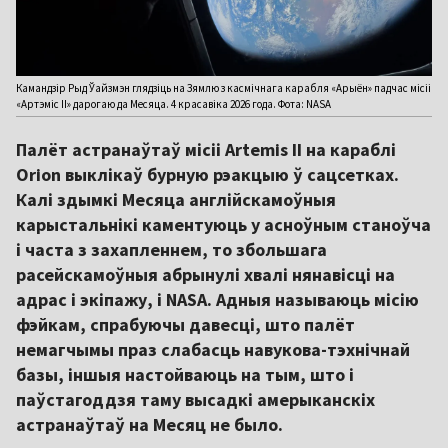
Камандзір Рыд Ўайзмэн глядзіць на Зямлю з касмічнага карабля «Арыён» падчас місіі
«Артэміс ІІ» дарогаю да Месяца. 4 красавіка 2026 года. Фота: NASA
Палёт астранаўтаў місіі Artemis ІІ на караблі
Orion выклікаў бурную рэакцыю ў сацсетках.
Калі здымкі Месяца англійскамоўныя
карыстальнікі каментуюць у асноўным станоўча
і часта з захапленнем, то збольшага
расейскамоўныя абрынулі хвалі нянавісці на
адрас і экіпажу, і NASA. Адныя называюць місію
фэйкам, спрабуючы давесці, што палёт
немагчымы праз слабасць навукова-тэхнічнай
базы, іншыя настойваюць на тым, што і
паўстагоддзя таму высадкі амерыканскіх
астранаўтаў на Месяц не было.