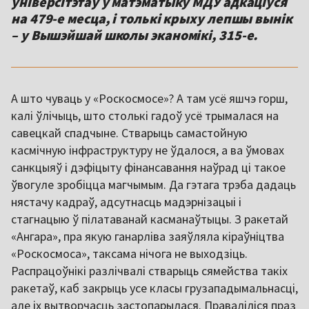
ўніверсітэтаў у матэматыку МДУ адкаціўся
на 479-е месца, і толькі крыху лепшы вынік
– у Вышэйшай школы эканомікі, 315-е.
А што чуваць у «Роскосмосе»? А там усё яшчэ горш,
калі ўлічыць, што столькі гадоў усё трымалася на
савецкай спадчыне. Стварыць самастойную
касмічную інфраструктуру не ўдалося, а ва ўмовах
санкцыяў і дэфіцыту фінансавання наўрад ці такое
ўвогуле зробіцца магчымым. Да гэтага трэба дадаць
нястачу кадраў, адсутнасць мадэрнізацыі і
стагнацыю ў пілатаванай касманаўтыцы. З ракетай
«Ангара», пра якую ганарліва заяўляла кіраўніцтва
«Роскосмоса», таксама нічога не выходзіць.
Распрацоўнікі разлічвалі стварыць сямейства такіх
ракетаў, каб закрыць усе класы грузападымальнасці,
але іх вытворчасць застопарылася. Праваліліся праз