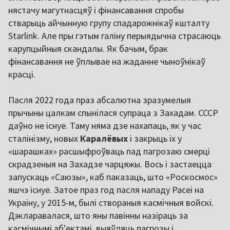
нястачу магутнасцяў і фінансавання спробы
стварыць айчынную групу спадарожнікаў кшталту
Starlink. Але пры гэтым галіну перыядычна страсаюць
карупцыйныя скандалы. Як бачым, брак
фінансавання не ўплывае на жаданне чыноўнікаў
красці.
Пасля 2022 года праз абсалютна зразумелыя
прычыны цалкам спынілася супраца з Захадам. СССР
даўно не існуе. Таму няма дзе нахапаць, як у час
сталінізму, новых
Каралёвых
і закрыць іх у
«шарашках» расшыфроўваць пад пагрозаю смерці
скрадзеныя на Захадзе чарцяжы. Вось і застаецца
запускаць «Саюзы», каб паказаць, што «Роскосмос»
яшчэ існуе. Затое праз год пасля нападу Расеі на
Украіну, у 2015-м, былі створаныя касмічныя войскі.
Дэкларавалася, што яны павінны назіраць за
касмічнымі аб'ектамі, выяўляць пагрозы і