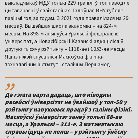
выкладчыкаў МДУ толькі 229 трапілі ў топ паводле
цытаванасці ў сваіх галінах. Галоўная ВНУ губляе
пазіцыі год за годам. З 2021 года правалілася на 29
месцаў. Вышэйшая школа эканомікі – на 824-м
месцы. На 898-м апынуўся Уральскі федэральны
ўніверсітэт, а Новасібірскі і Казанскі адкаціліся ў
другую тысячу рэйтынгу – 1118-ае і 1053-яе месцы.
Яшчэ ніжэй спусціліся Маскоўскі фізічна-
тэхналагічны інстытут і сталічны Першамед.
,,
Да гэтага варта дадаць, што ніводны
расейскі ўніверсітэт не ўвайшоў у топ-50 у
рэйтынгу навуковых працаў з галіны фізікі.
Маскоўскі ўніверсітэт заняў толькі 68-ае
месца, а Уральскі – 311-е. З матэматыкаю
справы ідуць не лепш – у рэйтынгу ўнёску