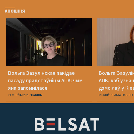
АПОШНІЯ
Вольга Зазулінская пакідае
Вольга Зазулі
пасаду прадстаўніцы АПК: чым
АПК, каб узнач
яна запомнілася
дэмсілаў у Кіе
Юлія Міцкевіч
09 ЖНІЎНЯ 2026
НАВІНЫ
09 ЖНІЎНЯ 2026
НАВІНЫ