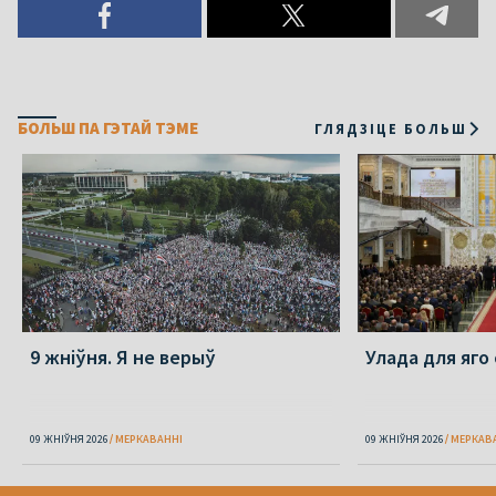
БОЛЬШ ПА ГЭТАЙ ТЭМЕ
ГЛЯДЗІЦЕ БОЛЬШ
9 жніўня. Я не верыў
Улада для яго
09 ЖНІЎНЯ 2026
МЕРКАВАННI
09 ЖНІЎНЯ 2026
МЕРКАВ