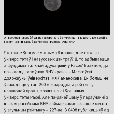
Экіпаж Artemis II зрабіў здымак адваротнага боку Месяца на чацвёрты дзень свайго
палёту, на якім відаць басейн Усходняга мора. Фота: NASA
Як такое ўвогуле магчыма ў краіне, дзе столькі
ўніверсітэтаў і навуковых цэнтраў? Што адбываецца
з фундаментальнай адукацыяй у Расеі? Возьмем, да
прыкладу, галоўную ВНУ краіны – Маскоўскі
дзяржаўны ўніверсітэт імя Ламаносава. Ён больш не
ўваходзіць у топ-200 міжнароднага рэйтынгу
навуковай працы, зрэшты, як і ўсе іншыя
ўніверсітэты Расеі. Але па-ранейшаму ў параўнанні з
іншымі расейскімі ВНУ займае самае высокае месца
ў агульным рэйтынгу – 227-ае. З 6498 публікацыяў ад