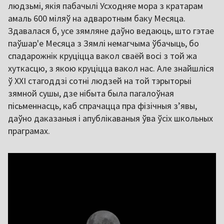
людзьмі, якія пабачылі Усходняе мора з кратарам
амаль 600 міляў на адваротным баку Месяца.
Здавалася б, усе зямляне даўно ведаюць, што гэтае
паўшар'е Месяца з Зямлі немагчыма ўбачыць, бо
спадарожнік круціцца вакол сваёй восі з той жа
хуткасцю, з якою круціцца вакол нас. Але знайшліся
ў ХХІ стагоддзі сотні людзей на той тэрыторыі
зямной сушы, дзе нібыта была пагалоўная
пісьменнасць, каб спрачацца пра фізічныя зʼявы,
даўно даказаныя і апублікаваныя ўва ўсіх школьных
праграмах.