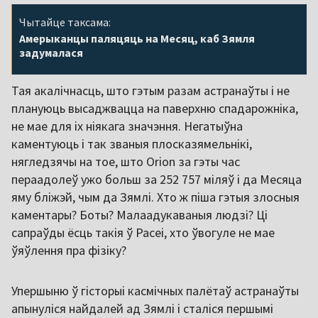
Чытайце таксама:
Амерыканцы паляцяць на Месяц, каб Зямля
задумалася
Тая акалічнасць, што гэтым разам астранаўты і не
плануюць высаджвацца на паверхню спадарожніка,
не мае для іх ніякага значэння. Негатыўна
каментуюць і так званыя плосказямельнікі,
нягледзячы на тое, што Orion за гэты час
пераадолеў ужо больш за 252 757 міляў і да Месяца
яму бліжэй, чым да Зямлі. Хто ж піша гэтыя злосныя
каментары? Боты? Малаадукаваныя людзі? Ці
сапраўды ёсць такія ў Расеі, хто ўвогуле не мае
ўяўлення пра фізіку?
Упершыню ў гісторыі касмічных палётаў астранаўты
апынуліся найдалей ад Зямлі і сталіся першымі