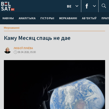
BE
НАВІНЫ
АНАЛІТЫКА
ГІСТОРЫІ
МЕРКАВАННI
АБ'ЕКТЫЎ
ПРАГ
Меркаваннi
Каму Месяц спаць не дае
ЛЮБОЎ ЛУНЁВА
08.04.2026, 05:00