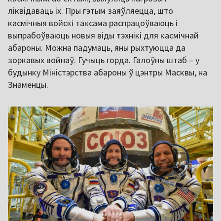
ліквідаваць іх. Пры гэтым заяўляецца, што
касмічныя войскі таксама распрацоўваюць і
выпрабоўваюць новыя віды тэхнікі для касмічнай
абароны. Можна падумаць, яны рыхтуюцца да
зоркавых войнаў. Гучыць горда. Галоўны штаб – у
будынку Міністэрства абароны ў цэнтры Масквы, на
Знаменцы.