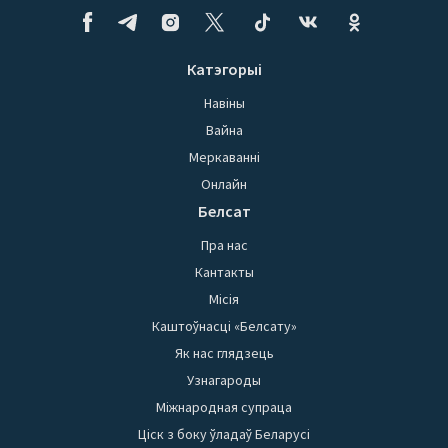
Катэгорыі
Навіны
Вайна
Меркаванні
Онлайн
Белсат
Пра нас
Кантакты
Місія
Каштоўнасці «Белсату»
Як нас глядзець
Узнагароды
Міжнародная супраца
Ціск з боку ўладаў Беларусі