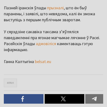
Пазней іранскія ўлады
прызналі
, што ён быў
паранены, і заявілі, што невядома, калі ён зможа
выступіць з першым публічным зваротам.
У сярэдзіне сакавіка таксама зʼяўляліся
паведамленні пра ягонае магчымае лячэнне ў Расеі.
Расейскія ўлады
адмовіліся
каментаваць гэтую
інфармацыю.
Ганна Калтыгіна
belsat.eu
#ІРАН