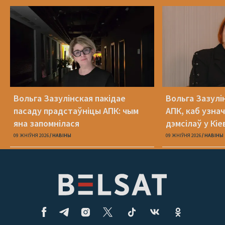
Вольга Зазулінская пакідае
Вольга Зазулі
пасаду прадстаўніцы АПК: чым
АПК, каб узнач
яна запомнілася
дэмсілаў у Кіе
Юлія Міцкевіч
09 ЖНІЎНЯ 2026
НАВІНЫ
09 ЖНІЎНЯ 2026
НАВІНЫ