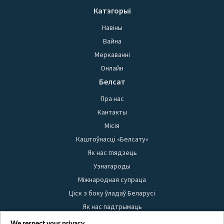
Катэгорыі
Навіны
Вайна
Меркаванні
Онлайн
Белсат
Пра нас
Кантакты
Місія
Каштоўнасці «Белсату»
Як нас глядзець
Узнагароды
Міжнародная супраца
Ціск з боку ўладаў Беларусі
Як нас падтрымаць
Правілы выкарыстання матэрыялаў