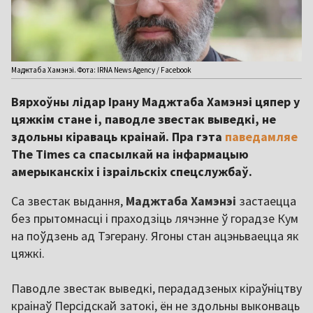
Маджтаба Хамэнэі. Фота: IRNA News Agency / Facebook
Вярхоўны лідар Ірану Маджтаба Хамэнэі цяпер у
цяжкім стане і, паводле звестак выведкі, не
здольны кіраваць краінай. Пра гэта
паведамляе
The Times са спасылкай на інфармацыю
амерыканскіх і ізраільскіх спецслужбаў.
Са звестак выдання,
Маджтаба Хамэнэі
застаецца
без прытомнасці і праходзіць лячэнне ў горадзе Кум
на поўдзень ад Тэгерану. Ягоны стан ацэньваецца як
цяжкі.
Паводле звестак выведкі, перададзеных кіраўніцтву
краінаў Персідскай затокі, ён не здольны выконваць