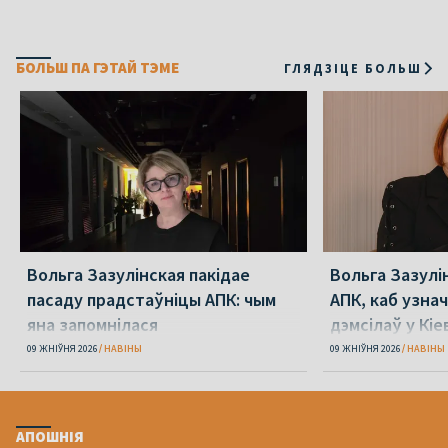
БОЛЬШ ПА ГЭТАЙ ТЭМЕ
ГЛЯДЗІЦЕ БОЛЬШ
Вольга Зазулінская пакідае
Вольга Зазулі
пасаду прадстаўніцы АПК: чым
АПК, каб узнач
яна запомнілася
дэмсілаў у Кіе
Юлія Міцкевіч
09 ЖНІЎНЯ 2026
НАВІНЫ
09 ЖНІЎНЯ 2026
НАВІНЫ
АПОШНІЯ