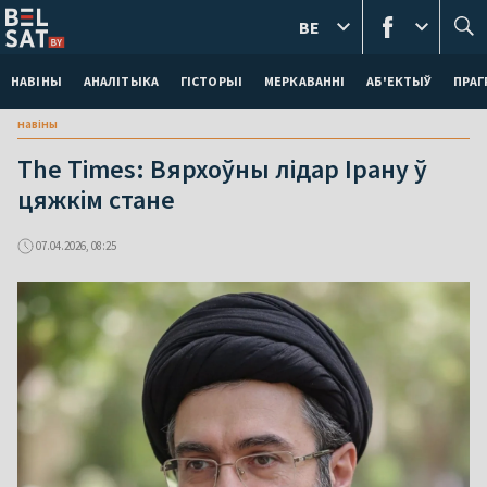
BE
НАВІНЫ
АНАЛІТЫКА
ГІСТОРЫІ
МЕРКАВАННI
АБ'ЕКТЫЎ
ПРАГ
навіны
The Times: Вярхоўны лідар Ірану ў
цяжкім стане
07.04.2026, 08:25