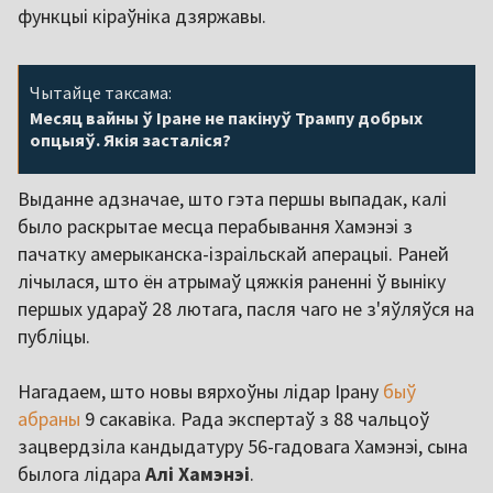
функцыі кіраўніка дзяржавы.
Чытайце таксама:
Месяц вайны ў Іране не пакінуў Трампу добрых
опцыяў. Якія засталіся?
Выданне адзначае, што гэта першы выпадак, калі
было раскрытае месца перабывання Хамэнэі з
пачатку амерыканска-ізраільскай аперацыі. Раней
лічылася, што ён атрымаў цяжкія раненні ў выніку
першых удараў 28 лютага, пасля чаго не з'яўляўся на
публіцы.
Нагадаем, што новы вярхоўны лідар Ірану
быў
абраны
9 сакавіка. Рада экспертаў з 88 чальцоў
зацвердзіла кандыдатуру 56-гадовага Хамэнэі, сына
былога лідара
Алі Хамэнэі
.