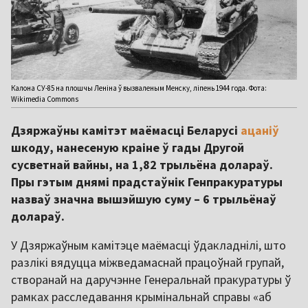
Калона СУ-85 на плошчы Леніна ў вызваленым Менску, ліпень 1944 года. Фота:
Wikimedia Commons
Дзяржаўны камітэт маёмасці Беларусі
ацаніў
шкоду, нанесеную краіне ў гады Другой
сусветнай вайны, на 1,82 трыльёна долараў.
Пры гэтым днямі прадстаўнік Генпракуратуры
назваў значна вышэйшую суму – 6 трыльёнаў
долараў.
У Дзяржаўным камітэце маёмасці ўдакладнілі, што
разлікі вядуцца міжведамаснай працоўнай групай,
створанай на даручэнне Генеральнай пракуратуры ў
рамках расследавання крымінальнай справы «аб