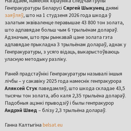
Нагадаем, намеснік кіраўніка следчай групы
Генпракуратуры Беларусі
Сяргей Шыкунец
днямі
заяўляў
, што на 1 студзеня 2026 года шкода ў
залатым эквіваленце перавышае 43 800 тон золата,
што адпавядае больш чым 6 трыльёнам долараў.
Адзначым, што пры рынкавай цане золата гэта
адпавядае прыкладна 3 трыльёнам долараў, аднак у
Генпракуратуры, з усяго відаць, выкарыстоўваюць
уласную методыку разліку.
Раней прадстаўнікі Генпракуратуры называлі іншыя
лічбы – у сакавіку 2025 года намеснік генпракурора
Аляксей Стук
паведамляў, што шкода складае 43,5
тысячы тон золата, або каля 2,35 трыльёна долараў.
Падобныя ацэнкі прыводзіў і былы генпракурор
Андрэй Швед
– блізу 2,3 трыльёна долараў.
Ганна Калтыгіна
belsat.eu