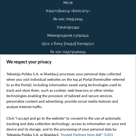
Місія
Каштоўнасці «Белсату»
Як нас глядзець
Узнагароды
Міжнародная супраца
Ціск з боку ўладаў Беларусі
Як нас падтрымаць
Правілы выкарыстання матэрыялаў
We respect your privacy
Інфармацыя аб адпраўніку
Telewizja Polska S.A. w likwidacji processes your personal data collected
Бяспека
when you visit individual websites on the tvp.pl Portal (hereinafter referred
Youtube
to as the Portal), including information saved using technologies used to
track and store them, such as cookies, web beacons or other similar
Белсат news
technologies enabling the provision of tailored and secure services,
personalize content and advertising, provide social media features and
Белсат Shorts
analyze Internet traffic.
Белсат Life
Click "I accept and go to the website" to consent to the use of automatic
Жэстачайшы мульт
tracking and data collection technology, access to information on your end
Belsat English
device and its storage, and to the processing of your personal data by
Telewizja Polska S.A. w likwidacji,
Trusted Partners from IAB* (1201
Biełsat PL