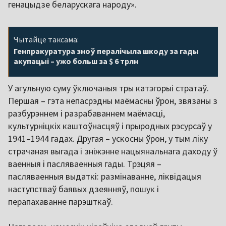
генацыдзе беларускага народу».
Чытайце таксама:
Генпракуратура зноў пералічыла шкоду за гады
акупацыі – ужо больш за $ 6 трлн
У агульную суму ўключаныя тры катэгорыі стратаў.
Першая – гэта непасрэдны маёмасны ўрон, звязаны з
разбурэннем і разрабаваннем маёмасці,
культурніцкіх каштоўнасцяў і прыродных рэсурсаў у
1941–1944 гадах. Другая – ускосны ўрон, у тым ліку
страчаная выгада і зніжэнне нацыянальнага даходу ў
ваенныя і пасляваенныя гады. Трэцяя –
пасляваенныя выдаткі: размінаванне, ліквідацыя
наступстваў баявых дзеянняў, пошук і
перапахаванне парэшткаў.