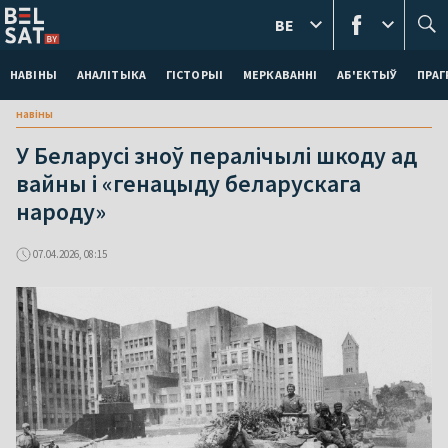
BE
НАВІНЫ
АНАЛІТЫКА
ГІСТОРЫІ
МЕРКАВАННI
АБ'ЕКТЫЎ
ПРАГ
навіны
У Беларусі зноў пералічылі шкоду ад
вайны і «генацыду беларускага
народу»
07.04.2026, 08:15