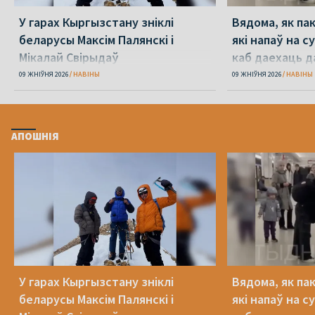
У гарах Кыргызстану зніклі
Вядома, як па
беларусы Максім Палянскі і
які напаў на с
Мікалай Свірыдаў
каб даехаць д
09 ЖНІЎНЯ 2026
НАВІНЫ
09 ЖНІЎНЯ 2026
НАВІНЫ
АПОШНІЯ
У гарах Кыргызстану зніклі
Вядома, як па
беларусы Максім Палянскі і
які напаў на с