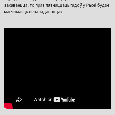
захаваецца, то праз пятнаццаць гадоў у Расеі будзе
магчымасць пераладавацца».