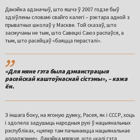
Данэйка адзначыў, што яшчэ ў 2007 годзе быў
здзіўлены словамі свайго калегі – рэктара адной з
прыватных школаў у Маскве. Той сказаў, што
засмучаны не тым, што Савецкі Саюз распаўся, а
тым, што расейцаў «баяцца перасталі».
,,
«Для мяне гэта была дэманстрацыя
расейскай каштоўнаснай сістэмы», – кажа
З іншага боку, на ягоную думку, Расея, як і СССР, хоць
і здолела задушыць народныя рухі ў нацыянальных
рэспубліках, «цяпер там пачынаецца нацыянальнае
адраджэнне». Данэйка мяркуе, што «калі гэта