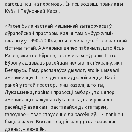
кагосьці ісці на перамовы. Ён прыводзіць прыклады
Кубы і Паўночнай Карэі.
«Расея была часткай машыннай вытворчасці ў
еўрапейскай прасторы. Калі я там з «буржуямі»
гаварыў у 1990–2000-я, для іх Беларусь была часткай
сістэмы гэтай. А Амерыка цяпер пабачыла, што ёсць
Расея, якая не Еўропа, і ёсць межы Еўропы. І што
Еўропу аддаваць расейцам нельга, як і Украіну, як і
Беларусь. Таму распачаўся дыялог, яго ініцыявалі
амерыканцы. І гэты дыялог адрозніваецца. Калі
раней у гэтай прасторы яны казалі, што ты,
Лукашэнка
, павінен правесці выбары, то цяпер
амерыканцы кажуць: «Лукашэнка, павярніся да
расейцаў азадкам і заставайся дыктатарам,
галоўнае – тваё стаўленне да расейцаў. Ты павінен
быць з намі». Вось што адбываецца на сённяшні
дзень», – кажа ён.