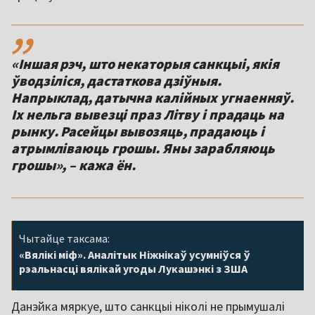
,,
«Іншая рэч, што некаторыя санкцыі, якія
ўводзіліся, дастаткова дзіўныя.
Напрыклад, датычна калійных угнаенняў.
Іх нельга вывезці праз Літву і прадаць на
рынку. Расейцы вывозяць, прадаюць і
атрымліваюць грошы. Яны зарабляюць
грошы», – кажа ён.
Чытайце таксама:
«Вялікі міф». Аналітык Ніжнікаў усумніўся ў
рэальнасці вялікай угоды Лукашэнкі з ЗША
Данэйка мяркуе, што санкцыі ніколі не прымушалі