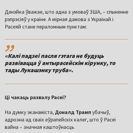
Данэйка ўважае, што адна з умоваў ЗША, – спыненне
рэпрэсіяў у краіне. А мірная дамова з Украінай і
Расеяй стане пераломным пунктам:
,,
«Калі падзеі пасля гэтага не будуць
развівацца ў антырасейскім кірунку, то
тады Лукашэнку труба».
Ці чакаць развалу Расеі?
На думку эканаміста,
Доналд Трамп
убачыў,
адрозна ад сваіх еўрапейскіх калег, што ў Расеі
вайна – значная каштоўнасць.