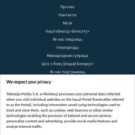
Пра нас
Кантакты
Місія
Каштоўнасці «Белсату»
Як нас глядзець
Узнагароды
Міжнародная супраца
Ціск з боку ўладаў Беларусі
Як нас падтрымаць
Правілы выкарыстання матэрыялаў
We respect your privacy
Інфармацыя аб адпраўніку
Telewizja Polska S.A. w likwidacji processes your personal data collected
Бяспека
when you visit individual websites on the tvp.pl Portal (hereinafter referred
Youtube
to as the Portal), including information saved using technologies used to
track and store them, such as cookies, web beacons or other similar
Белсат news
technologies enabling the provision of tailored and secure services,
personalize content and advertising, provide social media features and
Белсат Shorts
analyze Internet traffic.
Белсат Life