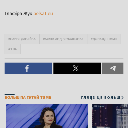
Глафіра Жук
belsat.eu
#ПАВЕЛ ДАНЭЙКА
#АЛЯКСАНДР ЛУКАШЭНКА
#ДОНАЛД ТРАМП
#ЗША
БОЛЬШ ПА ГЭТАЙ ТЭМЕ
ГЛЯДЗІЦЕ БОЛЬШ