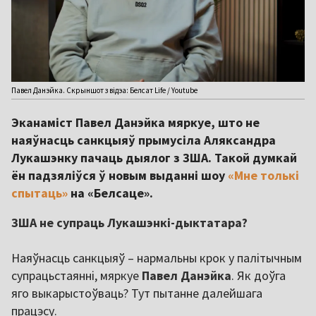
Павел Данэйка. Скрыншот з відэа: Белсат Life / Youtube
Эканаміст Павел Данэйка мяркуе, што не
наяўнасць санкцыяў прымусіла Аляксандра
Лукашэнку пачаць дыялог з ЗША. Такой думкай
ён падзяліўся ў новым выданні шоу
«Мне толькі
спытаць»
на «Белсаце».
ЗША не супраць Лукашэнкі-дыктатара?
Наяўнасць санкцыяў – нармальны крок у палітычным
супрацьстаянні, мяркуе
Павел Данэйка
. Як доўга
яго выкарыстоўваць? Тут пытанне далейшага
працэсу.