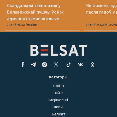
Скандальны тэхна-рэйв у
Якія змены здз
Белавежскай пушчы ўсё ж
пасля гадоў у 
адмянілі і замянілі іншым
07 ЖНІЎНЯ 2026
НАВІНЫ
07 ЖНІЎНЯ 2026
ГІСТОРЫ
Катэгорыі
Навіны
Вайна
Меркаванні
Онлайн
Белсат