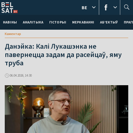
BE
НАВІНЫ
АНАЛІТЫКА
ГІСТОРЫІ
МЕРКАВАННI
АБ'ЕКТЫЎ
ПРАГ
Каментар
Данэйка: Калі Лукашэнка не
павернецца задам да расейцаў, яму
труба
06.04.2026, 14:30