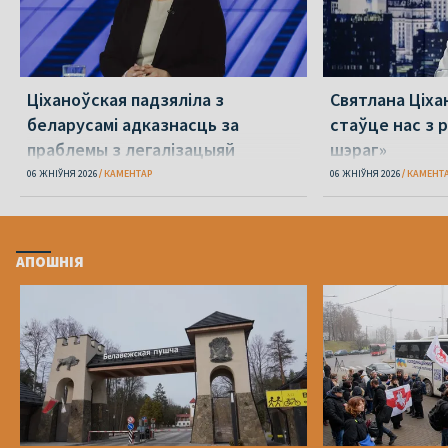
Ціханоўская падзяліла з
Святлана Ціха
беларусамі адказнасць за
стаўце нас з р
праблемы з легалізацыяй
шэраг»
06 ЖНІЎНЯ 2026
КАМЕНТАР
06 ЖНІЎНЯ 2026
КАМЕНТ
АПОШНІЯ